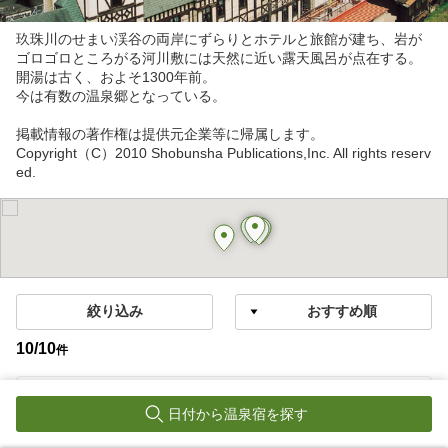
玖珠川のせまい渓谷の両岸にずらりとホテルと旅館が建ち、岩が
ゴロゴロところがる河川敷には天然に近い露天風呂が点在する。
開湯は古く、およそ1300年前。
今は有数の温泉郷となっている。
掲載情報の著作権は提供元企業等に帰属します。
Copyright（C）2010 Shobunsha Publications,Inc. All rights reserv
ed.
絞り込み
10
/
10
件
天ヶ瀬温泉
日付から温泉宿を探す
天ヶ瀬温泉 山荘 天水