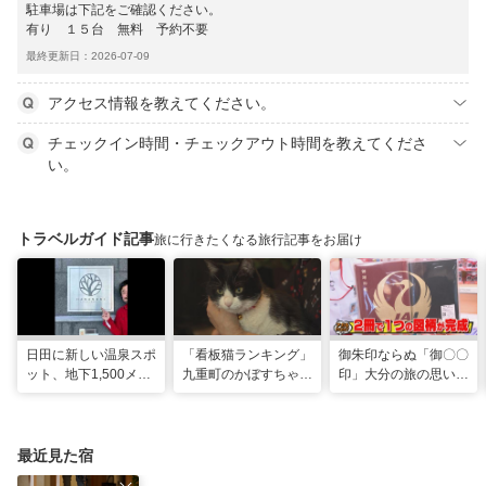
駐車場は下記をご確認ください。
有り １５台 無料 予約不要
最終更新日：2026-07-09
アクセス情報を教えてください。
チェックイン時間・チェックアウト時間を教えてくださ
い。
トラベルガイド記事
旅に行きたくなる旅行記事をお届け
日田に新しい温泉スポ
「看板猫ランキング」
御朱印ならぬ「御〇〇
ット、地下1,500メー
九重町のかぼすちゃ
印」大分の旅の思い出
トルから沸く大地の恵
ん、悲願の全国2位に
のコレクション
み
最近見た宿