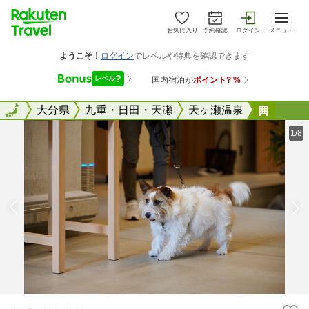
お気に入り
予約確認
ログイン
メニュー
全国
全国
大分県
九重・日田・天瀬
天ヶ瀬温泉
ＨＯＮ
1/8