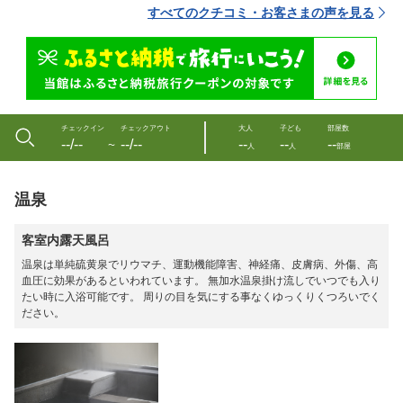
すべてのクチコミ・お客さまの声を見る
チェックイン
チェックアウト
大人
子ども
部屋数
--/--
--/--
--
--
--
〜
人
人
部屋
温泉
客室内露天風呂
温泉は単純硫黄泉でリウマチ、運動機能障害、神経痛、皮膚病、外傷、高
血圧に効果があるといわれています。 無加水温泉掛け流しでいつでも入り
たい時に入浴可能です。 周りの目を気にする事なくゆっくりくつろいでく
ださい。