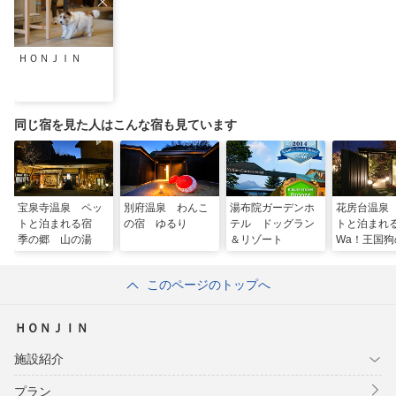
ＨＯＮＪＩＮ
同じ宿を見た人はこんな宿も見ています
宝泉寺温泉 ペッ
別府温泉 わんこ
湯布院ガーデンホ
花房台温泉
トと泊まれる宿
の宿 ゆるり
テル ドッグラン
トと泊ま
季の郷 山の湯
＆リゾート
Wa！王国狗
（くのさと
このページのトップへ
ＨＯＮＪＩＮ
施設紹介
プラン