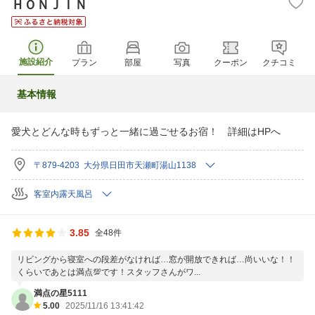
ＨＯＮＪＩＮ
施設紹介
プラン
部屋
写真
クーポン
クチコミ
基本情報
愛犬とどんな時もずっと一緒に過ごせるお宿！ 詳細はHPへ
〒879-4203 大分県日田市天瀬町湯山1138
客室内露天風呂
3.85
全48件
リビングから寝室への段差がなければ…窓が開放できれば…尚いいな！！
くらいであとは満点💯です！スタッフさんがワ...
満点の星5111
5.00
2025/11/16 13:41:42