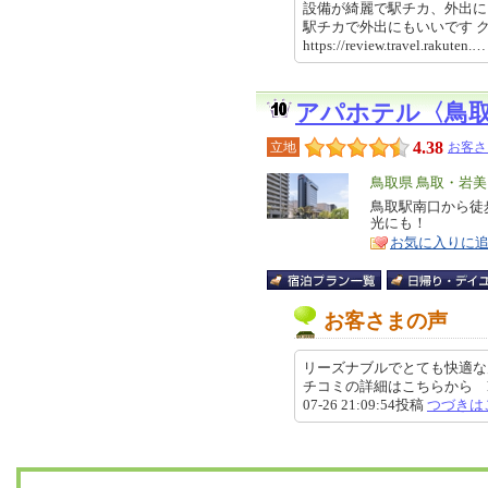
設備が綺麗で駅チカ、外出に
駅チカで外出にもいいです
https://review.travel.rakut
アパホテル〈鳥
4.38
立地
お客さ
エ
鳥取県 鳥取・岩
リ
鳥取駅南口から徒歩
特
光にも！
ア
徴
お気に入りに
お客さまの声
リーズナブルでとても快適な
チコミの詳細はこちらから https://re
07-26 21:09:54投稿
つづきは