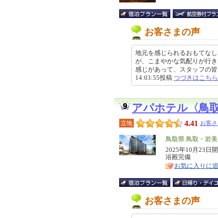
お客さまの声
地元を感じられるおもてなし
が、こまやかな気配りが行き
感じがあって、スタッフの皆さん
14:03:55投稿
つづきはこちら
アパホテル〈鳥
4.41
立地
お客さ
エ
鳥取県 鳥取・岩
リ
2025年10月2
特
浴殿完備
ア
徴
お気に入りに
お客さまの声