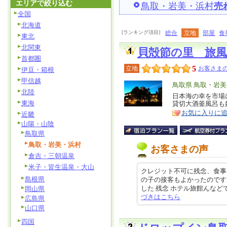
エリアで絞り込む
鳥取・岩美・浜村
売
全国
北海道
[ランキング項目]
総合
立地
部屋
食
東北
北関東
貝殻節の里 旅風
首都圏
5
立地
お客さまの
伊豆・箱根
甲信越
エ
鳥取県 鳥取・岩
北陸
リ
日本海の幸を市場
特
東海
貸切大酒釜風呂も
ア
徴
お気に入りに
近畿
山陽・山陰
鳥取県
鳥取・岩美・浜村
お客さまの声
倉吉・三朝温泉
米子・皆生温泉・大山
クレジット不可に残念、食事
島根県
の子の接客もよかったのです
した 残念 ホテル旅館んなどでクレ
岡山県
づきはこちら
広島県
山口県
四国