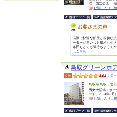
理、国立公園、浦
ア
徴
お気に入りに
お客さまの声
清潔で快適な部屋と親切な接
ーターが無いしお風呂も小さ
布団もとても気持ちよくてNetfli
はこちら
鳥取グリーンホ
4.64
立地
お客さ
エ
鳥取県 鳥取・岩
リ
男女大浴場・サウ
特
ッド。2024年2
ア
徴
お気に入りに