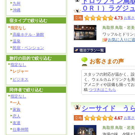
ドロップイン鳥
九州
ＯＲＩ）ラグジ
沖縄
4.73
立地
お客さ
宿タイプで絞り込む
エ
鳥取県 鳥取・岩
指定なし
リ
ワッフルとドリン
高級ホテル・旅館
特
お気に入りに
ア
徴
温泉
民宿・ペンション
旅行の目的で絞り込む
お客さまの声
指定なし
レジャー
スタッフの対応が温かく、設
ビジネス
く、ウェルカムドリンクも美
アメニティや設備も揃っており、快
同伴者で絞り込む
稿
つづきはこちら
指定なし
一人
シーサイド う
家族
恋人
4.67
立地
お客さ
友達
エ
鳥取県 鳥取・岩
仕事仲間
リ
漁場の味、夕陽と
特