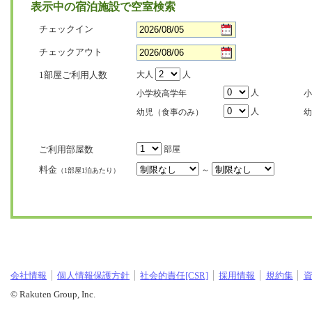
表示中の宿泊施設で空室検索
チェックイン
チェックアウト
1部屋ご利用人数
大人
人
人
小学校高学年
小
人
幼児（食事のみ）
幼
ご利用部屋数
部屋
料金
～
（1部屋1泊あたり）
会社情報
個人情報保護方針
社会的責任[CSR]
採用情報
規約集
© Rakuten Group, Inc.