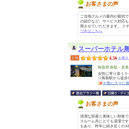
お客さまの声
ご当地グルメの案内が親切で
の紹介など、サービス対応も
用させていただきます。 クチコミ
づきはこちら
スーパーホテル
4.56
立地
お客さ
エ
鳥取県 鳥取・岩
リ
女性に寄り添うラ
特
☆鳥取駅から徒歩
ア
徴
お気に入りに
お客さまの声
清潔な部屋と美味しい朝食で
スルーム共にとても清潔です
もあり、昨年に続き近くのAEONで