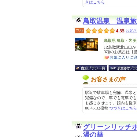
きはこちら
鳥取温泉 温泉旅
4.55
立地
お客さ
エ
鳥取県 鳥取・岩
リ
JR鳥取駅北出口
特
3種のお風呂は【
ア
徴
お気に入りに
お客さまの声
駅近で駐車場も完備、温泉と
完備なので、車でも電車でも
も感じさせます。館内も従来の建
06:45:32投稿
つづきはこちら
グリーンリッチ
湯の華