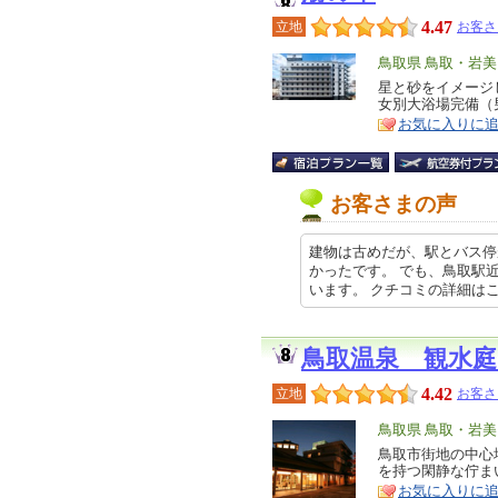
4.47
立地
お客さ
エ
鳥取県 鳥取・岩
リ
星と砂をイメージ
特
女別大浴場完備（
ア
徴
お気に入りに
お客さまの声
建物は古めだが、駅とバス停
かったです。 でも、鳥取駅
います。 クチコミの詳細はこち… 2
鳥取温泉 観水
4.42
立地
お客さ
エ
鳥取県 鳥取・岩
リ
鳥取市街地の中心
特
を持つ閑静な佇ま
ア
徴
お気に入りに