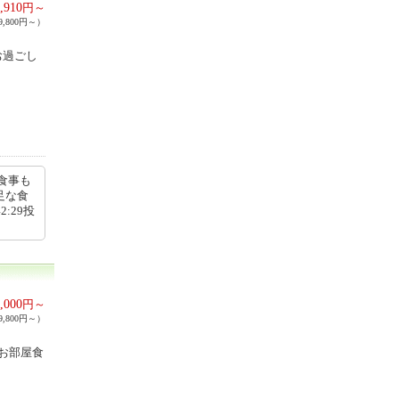
,910
円～
,800円～）
お過ごし
食事も
足な食
:29投
,000
円～
,800円～）
お部屋食