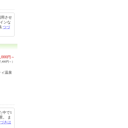
利用させ
メインな
稿
つづ
,000
円～
,400円～）
ティ温泉
た中で1
景。 ま
づきは