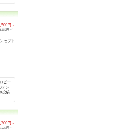
,500
円～
,650円～）
コンセプト
、ロビー
のテン
39投稿
,200
円～
,220円～）