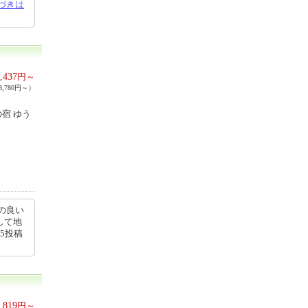
づきは
,437
円～
,780円～）
宿 ゆう
の良い
して地
45投稿
,819
円～