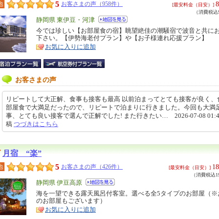
5
8
地
お客さまの声（958件）
[最安料金（目安）]
（消費税込9
エ
静岡県 東伊豆・河津
リ
今では珍しい【お部屋食の宿】眺望絶佳の潮騒宿で波音と共に
特
下さい。【伊勢海老付プラン】や【お子様連れ応援プラン】
ア
徴
お気に入りに追加
お客さまの声
リピートして大正解、食事も接客も最高 以前泊まってとても接客が良く、
部屋食で大満足だったので、リピートで泊まりに行きました。今回も大満
事、とても良い接客で選んで正解でした! また行きたい… 2026-07-08 01:42
稿
つづきはこちら
月宿 “楽”
5
18
地
お客さまの声（426件）
[最安料金（目安）]
（消費税込19
エ
静岡県 伊豆高原
リ
海を一望できる露天風呂付客室。選べる全5タイプのお部屋（※
特
のお部屋もございます）
ア
徴
お気に入りに追加