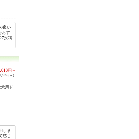
の良い
をおす
27投稿
,018
円～
,519円～）
愛犬用ド
用しま
って感じ