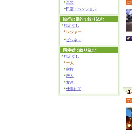
温泉
立
民宿・ペンション
旅行の目的で絞り込む
指定なし
レジャー
ビジネス
同伴者で絞り込む
指定なし
一人
家族
恋人
友達
仕事仲間
立