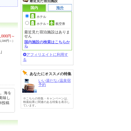
最近見た宿泊施設
国内
海外
ホテル
ホテル
+
航空券
最近見た宿泊施設はありま
,000
円～
せん
,500円～）
国内施設の検索はこちらか
ら
｣
アフィリエイトに利用す
る
あなたにオススメの特集
いい湯だな♪温泉宿
予約
す。海を
美味し
※こちらの特集・キャンペーンは、
検索結果に関連のある特集を表示し
28投稿
ています。