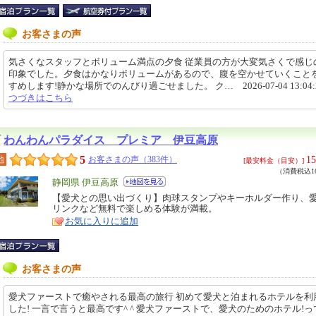
お客さまの声
気さくなスタッフとボリューム満点の夕食 従業員の方が大変気さくで感じ
印象でした。夕食はかなりボリュームがあるので、腹を空かせていくこと
すめします!静かな場所でのんびり過ごせました。 ク… 2026-07-04 13:04:
つづきはこちら
わんわんパラダイス プレミア 伊豆高原
5
15
地
お客さまの声（383件）
[最安料金（目安）]
（消費税込16
エ
静岡県 伊豆高原
リ
【愛犬との思い出づくり】肉球スタンプやキーホルダー作り、
特
リンクなど無料で楽しめる体験が満載。
ア
徴
お気に入りに追加
お客さまの声
愛犬ファーストで癒やされる最高の旅行 初めて愛犬と泊まれるホテルを利
した! 一言で言うと最高です^ ^ 愛犬ファーストで、愛犬のためのホテル!