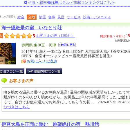
伊豆・箱根
売れ筋
ホテル・旅館ランキングはこちら
キング項目]
総合
立地
部屋
食事
風呂
サービス
設備・アメニティ
海一望絶景の宿 いなとり荘
5
15
地
お客さまの声（1293件）
[最安料金（目安）]
（消費税込16
エ
静岡県 東伊豆・河津
リ
2017年7月海と一体になる最上階女性大浴場露天風呂｢蒼空SORA
特
OPEN！全室オーシャンビュー露天風呂付客室も誕生♪
ア
徴
お気に入りに追加
お客さまの声
海を眺める温泉と選べるお刺身が最高! 温泉の開放感が素晴らしかったで
船がゆくのをのんびり眺めながら、お風呂上がりの牛乳最高でした ご飯も
くて、自分でお魚を選んでお刺身にしてもらうの初… 2026-07-26 19:46:
つづきはこちら
伊豆大島を正面に臨む 眺望絶佳の宿 熱川館