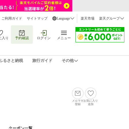
ご利用ガイド
サイトマップ
Language
楽天市場
楽天グループ
に入り
予約確認
ログイン
メニュー
ふるさと納税
旅行ガイド
その他
メルマガ
お気に入り
登録
追加
クーポン一覧