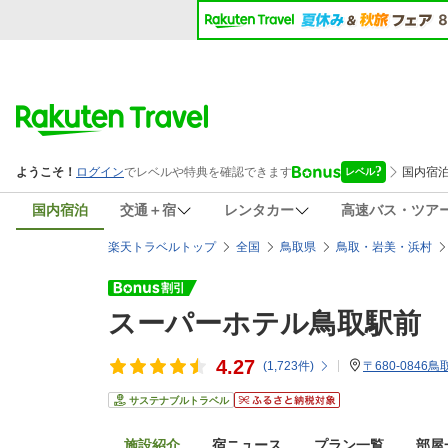
国内宿泊
交通＋宿
レンタカー
高速バス・ツア
楽天トラベルトップ
全国
鳥取県
鳥取・岩美・浜村
スーパーホテル鳥取駅前
4.27
(
1,723
件)
〒680-0846
サステナブルトラベル
施設紹介
宿ニュース
プラン一覧
部屋