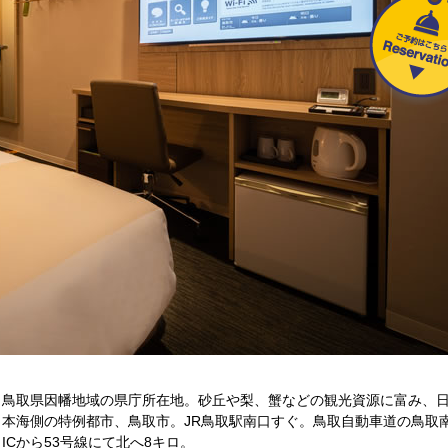
鳥取県因幡地域の県庁所在地。砂丘や梨、蟹などの観光資源に富み、
本海側の特例都市、鳥取市。JR鳥取駅南口すぐ。鳥取自動車道の鳥取
ICから53号線にて北へ8キロ。