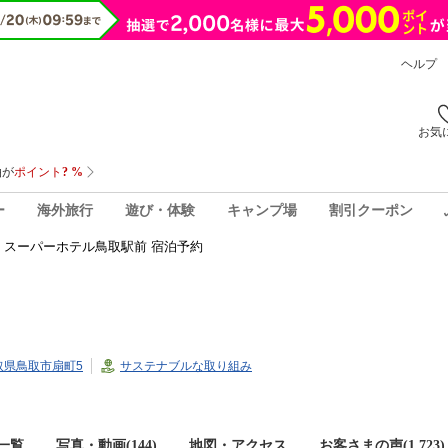
ヘルプ
お気
ー
海外旅行
遊び・体験
キャンプ場
割引クーポン
スーパーホテル鳥取駅前 宿泊予約
鳥取県鳥取市扇町5
サステナブルな取り組み
一覧
写真・動画(144)
地図・アクセス
お客さまの声(
1,723
)