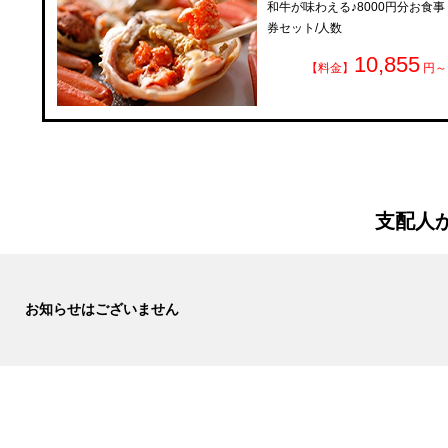
和牛が味わえる♪8000円分お食事
券セット/人数
10,855
【料金】
円～
支配人