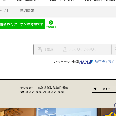
セプト
詳細情報
1
0
1
大人
子供
航空券+宿泊
パッケージで検索