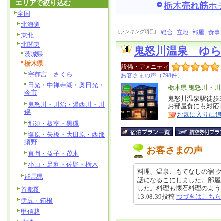
エリアで絞り込む
栃木
売れ筋
ホ
全国
北海道
[ランキング項目]
総合
立地
部屋
食事
東北
北関東
鬼怒川温泉 ゆ
茨城県
栃木県
設備・アメニティ
宇都宮・さくら
お客さまの声（798件）
日光・中禅寺湖・奥日光・
エ
栃木県 鬼怒川・
今市
リ
鬼怒川温泉駅徒歩
特
鬼怒川・川治・湯西川・川
お部屋食にも対応
ア
徴
俣
お気に入りに
那須・板室・黒磯
塩原・矢板・大田原・西那
須野
お客さまの声
真岡・益子・茂木
小山・足利・佐野・栃木
料理、温泉、もてなしの宿 
群馬県
話になるこにしました。部屋
した。料理も懐石料理のように上
首都圏
13:08:39投稿
つづきはこちら
伊豆・箱根
甲信越