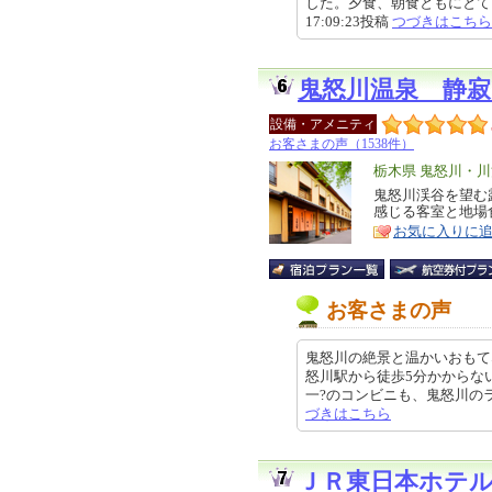
した。夕食、朝食ともにとても美
17:09:23投稿
つづきはこちら
鬼怒川温泉 静
設備・アメニティ
お客さまの声（1538件）
エ
栃木県 鬼怒川・
リ
鬼怒川渓谷を望む
特
感じる客室と地場
ア
徴
お気に入りに
お客さまの声
鬼怒川の絶景と温かいおもて
怒川駅から徒歩5分かからな
一?のコンビニも、鬼怒川のライン
づきはこちら
ＪＲ東日本ホテ