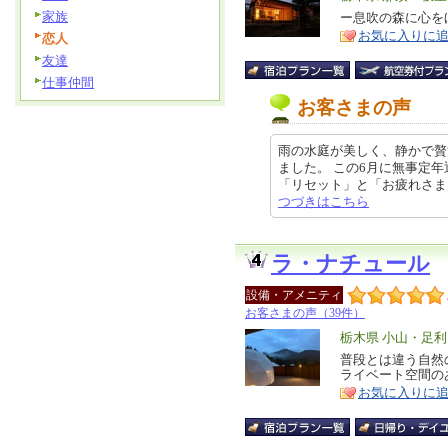
家族
リ
ー息吹の森に心を
特
お気に入りに
ア
恋人
徴
友達
仕事仲間
お客さまの声
雨の水庭が美しく、静かで贅
ました。 この6月に無事定
「リセット」と「お疲れさま」の気
つづきはこちら
ラ・ナチュール
設備・アメニティ
お客さまの声（39件）
エ
栃木県 小山・足
リ
普段とは違う自然
特
ライベート空間の
ア
徴
お気に入りに