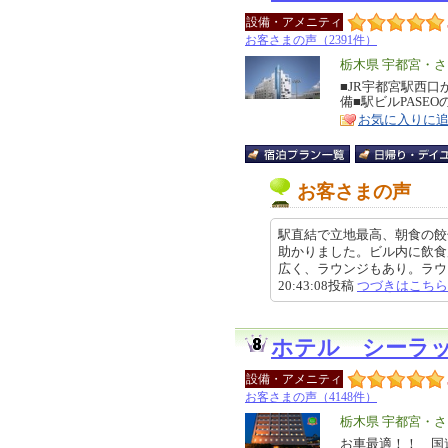
設備・アメニティ
お客さまの声（2391件）
エ
栃木県 宇都宮・
リ
■JR宇都宮駅西
特
備■駅ビルPASE
ア
徴
お気に入りに
お客さまの声
駅直結で立地最高、朝食の餃
助かりました。ビル内に飲食
広く、ラウンジもあり。ラウンジ
20:43:08投稿
つづきはこちら
ホテル シーラ
設備・アメニティ
お客さまの声（4148件）
エ
栃木県 宇都宮・
リ
お車最適！！ 国
特