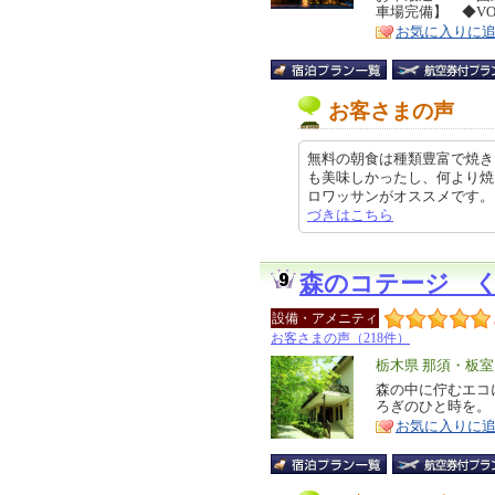
車場完備】 ◆V
ア
徴
お気に入りに
お客さまの声
無料の朝食は種類豊富で焼き
も美味しかったし、何より焼
ロワッサンがオススメです。 クチ
づきはこちら
森のコテージ 
設備・アメニティ
お客さまの声（218件）
エ
栃木県 那須・板
リ
森の中に佇むエコ
特
ろぎのひと時を。
ア
徴
お気に入りに