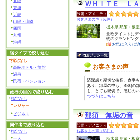
北陸
ＷＨＩＴＥ ＬＡ
東海
設備・アメニティ
近畿
お客さまの声（62件）
山陽・山陰
エ
栃木県 那須・板
四国
リ
北欧テイストにデ
特
九州
物のグランピング
ア
徴
沖縄
お気に入りに
宿タイプで絞り込む
指定なし
お客さまの声
高級ホテル・旅館
温泉
清潔感と親切な接客、食事も
民宿・ペンション
あり、部屋の中も、BBQの
も、とても親切で、感じのいい方ば
旅行の目的で絞り込む
つづきはこちら
指定なし
レジャー
ビジネス
那須 無垢の音
同伴者で絞り込む
設備・アメニティ
お客さまの声（63件）
指定なし
一人
エ
栃木県 那須・板