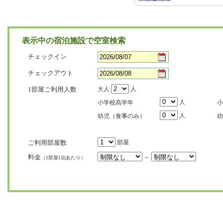
表示中の宿泊施設で空室検索
チェックイン
チェックアウト
1部屋ご利用人数
大人
人
人
小学校高学年
小
人
幼児（食事のみ）
幼
ご利用部屋数
部屋
料金
～
（1部屋1泊あたり）