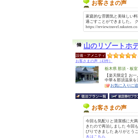
お客さまの声
家庭的な雰囲気と美味しい料
過ごすことができました。
https://review.travel.rakut
山のリゾートホ
設備・アメニティ
お客さまの声（43件）
エ
栃木県 那須・板
リ
【楽天限定】お一
特
中華＆那須温泉を
ア
徴
お気に入りに
お客さまの声
今回も気配りと清潔感に大満足
きたので再泊しました 今回
びりできました ありがとうごさいま
きはこちら