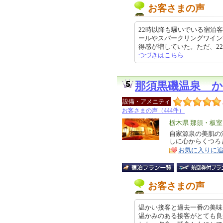
お客さまの声
22時以降も騒いでいる宿泊
ールやスパークリングワイン
得感が増していた。ただ、22時以降
つづきはこちら
那須黒磯温泉 
設備・アメニティ
お客さまの声（444件）
エ
栃木県 那須・板
リ
自家源泉の美肌の
特
しに心からくつろ
ア
徴
お気に入りに
お客さまの声
温かい接客と過去一番の美味
温かみのある接客がとても良