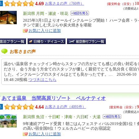
4.69
10
呂
お客さまの声（760件）
[最安料金（目安）]
（消費税込11
エ
新潟県 月岡・瀬波・咲花
リ
2025年3月1日よりオールインクルーシブ開始！ ハーフ会席・
特
チンで楽しむ天ぷらや炭火焼きを堪能
ア
徴
お気に入りに追加
お客さまの声
温かい温泉宿 チェックイン時からスタッフの方がとても感じの良い対応を
ださり、会う方会う方全てのスタッフが優しく親切でとても気分良く宿泊
した。インクルーシブのスタイルはとても良かったです。… 2026-06-10
18:48:28投稿
つづきはこちら
あてま温泉 当間高原リゾート ベルナティオ
4.64
9
呂
お客さまの声（4091件）
[最安料金（目安）]
（消費税込10
エ
新潟県 魚沼・十日町・津南・六日町・大湯
リ
9年連続アワード受賞！朝ごはんフェスティバル2019全国1位！
特
の高い宿全国8位！ウェルカムベビー のお宿認定
ア
徴
お気に入りに追加