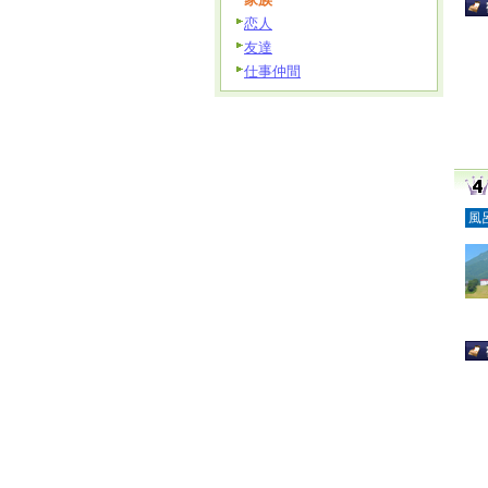
恋人
友達
仕事仲間
風