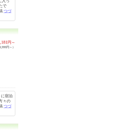
に入っ
たで
投稿
つづ
,181
円～
,999円～）
。
きに宿泊
方々の
投稿
つづ