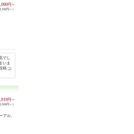
,000
円～
,100円～）
高でし
まいま
2投稿
つ
,819
円～
,500円～）
ューアル、