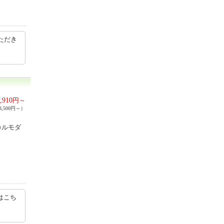
ただき
,910
円～
,500円～）
カルモダ
はこち