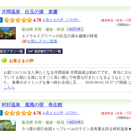
月岡温泉 白玉の湯 泉慶
4.78
16
呂
お客さまの声（1741件）
[最安料金（目安）]
（消費税込17
エ
新潟県 月岡・瀬波・咲花
リ
エメラルドグリーンの白玉の湯＆越後の味覚
特
お気に入りに追加
ア
徴
お客さまの声
お肌ツルツル!また来たくなる月岡温泉 月岡温泉は初めてです。 本当にヌ
ていて お肌にも体にもすごく良い感じで何度も行きたくなるようなところ
た。 食事のタイミングも食べ終わる頃に又 … 2026-06-02 19:37:27投稿
こちら
村杉温泉 風雅の宿 長生館
4.76
13
呂
お客さまの声（472件）
[最安料金（目安）]
（消費税込14
エ
新潟県 月岡・瀬波・咲花
リ
５つ星の宿◎全国トップレベルのラドン含有量を誇る村杉温泉
特