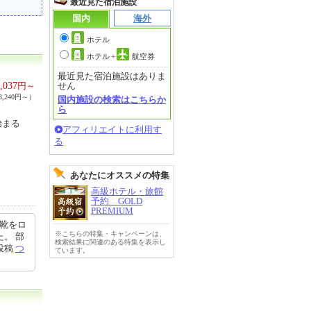
最近見た宿泊施設
国内
海外
ホテル
ホテル
+
航空券
最近見た宿泊施設はありま
,037
円～
せん
,240円～）
国内施設の検索はこちらか
ら
始まる
アフィリエイトに利用す
る
あなたにオススメの特集
高級ホテル・旅館
予約 GOLD
PREMIUM
で靴をロ
※こちらの特集・キャンペーンは、
。 部
検索結果に関連のある特集を表示し
9投稿
つ
ています。