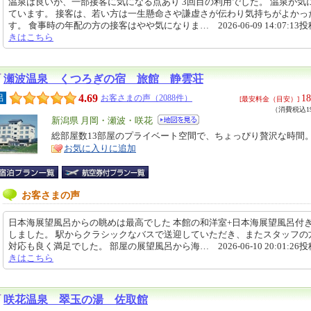
温泉は良いが、一部接客に気になる点あり 3回目の利用でした。 温泉が気
ています。 接客は、若い方は一生懸命さや謙虚さが伝わり気持ちがよかっ
す。 食事時の年配の方の接客はやや気になりま… 2026-06-09 14:07:13
きはこちら
瀬波温泉 くつろぎの宿 旅館 静雲荘
4.69
18
呂
お客さまの声（2088件）
[最安料金（目安）]
（消費税込19
エ
新潟県 月岡・瀬波・咲花
リ
総部屋数13部屋のプライベート空間で、ちょっぴり贅沢な時間
特
お気に入りに追加
ア
徴
お客さまの声
日本海展望風呂からの眺めは最高でした 本館の和洋室+日本海展望風呂付
しました。 駅からクラシックなバスで送迎していただき、またスタッフの
対応も良く満足でした。 部屋の展望風呂から海… 2026-06-10 20:01:26
きはこちら
咲花温泉 翠玉の湯 佐取館