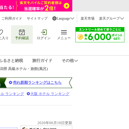
ご利用ガイド
サイトマップ
Language
楽天市場
楽天グループ
に入り
予約確認
ログイン
メニュー
ふるさと納税
旅行ガイド
その他
潟県 高級ホテル・旅館(風呂)
売れ筋順ランキングはこちら
テル ランキング
大阪 ホテル ランキング
2026年06月18日更新