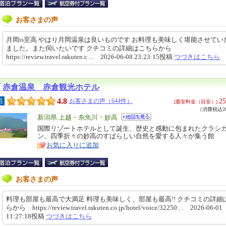
お客さまの声
月岡is至高 やはり月岡温泉は良いものです お料理も美味しく堪能させてい
ました。また伺いたいです クチコミの詳細はこちらから
https://review.travel.rakuten.c… 2026-06-08 23:23:15投稿
つづきはこちら
赤倉温泉 赤倉観光ホテル
4.8
25
呂
お客さまの声（644件）
[最安料金（目安）]
（消費税込28
エ
新潟県 上越・糸魚川・妙高
リ
国際リゾートホテルとして誕生、歴史と感動に包まれたクラシ
特
ン。四季折々の妙高のすばらしい自然を愛する人々が集う館
ア
徴
お気に入りに追加
お客さまの声
料理も部屋も最高で大満足 料理も美味しく、部屋も最高!! クチコミの詳細
らから https://review.travel.rakuten.co.jp/hotel/voice/32250… 2026-06-01
11:27:18投稿
つづきはこちら