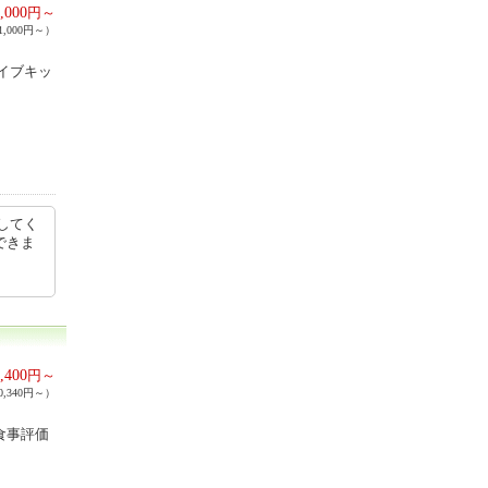
,000
円～
,000円～）
ライブキッ
してく
できま
,400
円～
,340円～）
食事評価