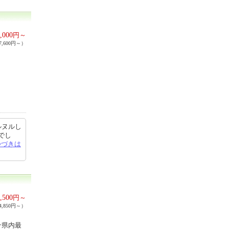
,000
円～
,600円～）
ルヌルし
でし
つづきは
,500
円～
,850円～）
★県内最