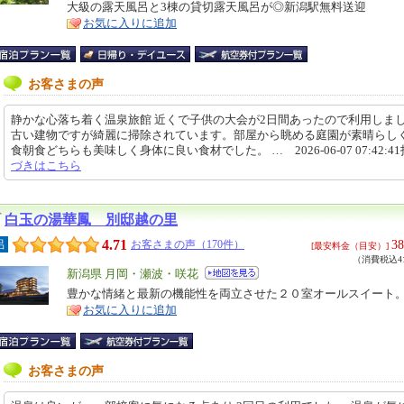
大級の露天風呂と3棟の貸切露天風呂が◎新潟駅無料送迎
ア
徴
お気に入りに追加
お客さまの声
静かな心落ち着く温泉旅館 近くで子供の大会が2日間あったので利用しま
古い建物ですが綺麗に掃除されています。部屋から眺める庭園が素晴らし
食朝食どちらも美味しく身体に良い食材でした。 … 2026-06-07 07:42:4
づきはこちら
白玉の湯華鳳 別邸越の里
4.71
38
呂
お客さまの声（170件）
[最安料金（目安）]
（消費税込41
エ
新潟県 月岡・瀬波・咲花
リ
豊かな情緒と最新の機能性を両立させた２０室オールスイート
特
お気に入りに追加
ア
徴
お客さまの声