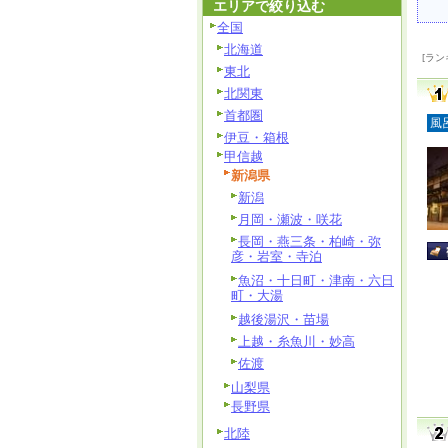
エリアで絞り込む
全国
北海道
[ラン
東北
北関東
首都圏
風
伊豆・箱根
甲信越
新潟県
新潟
月岡・瀬波・咲花
長岡・燕三条・柏崎・弥
彦・岩室・寺泊
魚沼・十日町・津南・六日
町・大湯
越後湯沢・苗場
上越・糸魚川・妙高
佐渡
山梨県
長野県
北陸