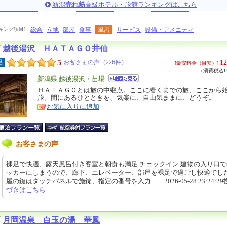
新潟
売れ筋
高級ホテル・旅館ランキングはこちら
キング項目]
総合
立地
部屋
食事
風呂
サービス
設備・アメニティ
越後湯沢 ＨＡＴＡＧＯ井仙
5
12
呂
お客さまの声（226件）
[最安料金（目安）]
（消費税込13
エ
新潟県 越後湯沢・苗場
リ
ＨＡＴＡＧＯとは旅の中継点。ここに着くまでの旅、ここから
特
旅。間にあるひとときを、気楽に、自由気ままに、どうぞ。
ア
徴
お気に入りに追加
お客さまの声
裸足で快適、露天風呂付き客室と朝食も満足 チェックイン 建物の入り口
ッカーにしまうので、廊下、エレベーター、部屋を裸足で過ごし快適でした
屋の鍵はタッチパネルで施錠、指定の番号を入力… 2026-05-28 23:24:2
づきはこちら
月岡温泉 白玉の湯 華鳳