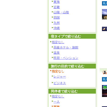
東海
風
近畿
山陽・山陰
四国
九州
沖縄
宿タイプで絞り込む
指定なし
高級ホテル・旅館
温泉
民宿・ペンション
旅行の目的で絞り込む
指定なし
レジャー
風
ビジネス
同伴者で絞り込む
指定なし
一人
家族