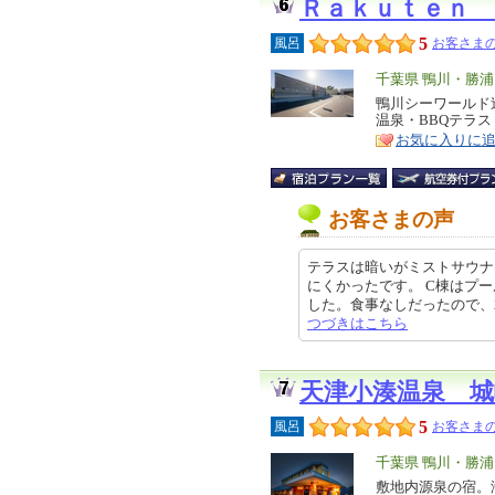
Ｒａｋｕｔｅｎ 
5
風呂
お客さまの
エ
千葉県 鴨川・勝
リ
鴨川シーワールド
特
温泉・BBQテラ
ア
徴
お気に入りに
お客さまの声
テラスは暗いがミストサウナ
にくかったです。 C棟はプ
した。食事なしだったので、2階ま
つづきはこちら
天津小湊温泉 城
5
風呂
お客さまの
エ
千葉県 鴨川・勝
リ
敷地内源泉の宿。
特