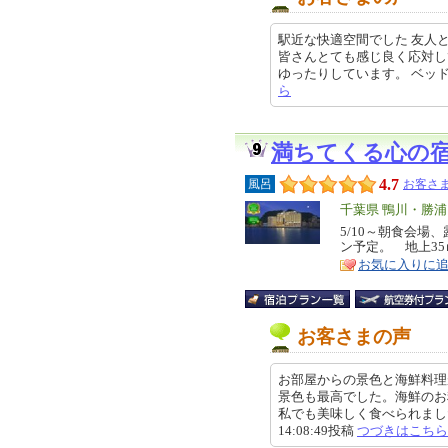
駅近な快適空間でした 友人と
皆さんとても感じ良く応対し
ゆったりしています。 ベッドはぽっ
ら
満ちてくる心の
4.7
風呂
お客さま
エ
千葉県 鴨川・勝
リ
5/10～朝食会場
特
ン予定。 地上3
ア
徴
お気に入りに
お客さまの声
お部屋からの景色と海鮮料理
景色も最高でした。海鮮のお
私でも美味しく食べられました。
14:08:49投稿
つづきはこちら