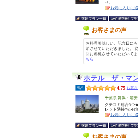
せ。
ア
徴
お気に入りに
お客さまの声
お料理美味しい、記念日にも
泊させていただきました。 
回お邪魔させていただいてます クチ
ちら
ホテル ザ・マ
4.75
風呂
お客さ
エ
千葉県 舞浜・浦
リ
クチコミ総合5つ★
特
レット隣接/Wi-F
ア
徴
お気に入りに
お客さまの声