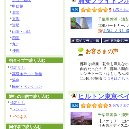
浦安ブライトン
甲信越
5
風呂
お客さまの
北陸
東海
エ
千葉県 舞浜・浦
近畿
リ
TDRパートナー
特
お気に入りに
ア
山陽・山陰
徴
四国
九州
沖縄
お客さまの声
宿タイプで絞り込む
部屋は綺麗、朝食も満足なホ
指定なし
面台だったので、部屋の図面
レンチトーストはもちろん和食も
高級ホテル・旅館
11:46:46投稿
つづきはこちら
温泉
民宿・ペンション
ヒルトン東京ベ
旅行の目的で絞り込む
指定なし
5
風呂
お客さまの
レジャー
エ
千葉県 舞浜・浦
ビジネス
リ
【ファミリーにお
特
り★東京ディズニ
同伴者で絞り込む
ア
徴