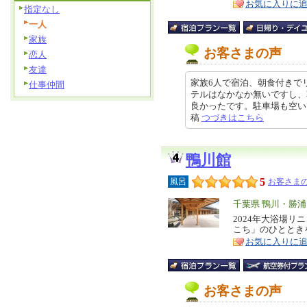
お気に入りに
指定なし
一人
家族
お客さまの声
恋人
友達
家族6人で宿泊、朝食付きで
仕事仲間
テルはなかなか無いですし、
良かったです。駐車場も空いていた
稿
つづきはこちら
鴨川館
5
風呂
お客さまの
エ
千葉県 鴨川・勝
リ
2024年大浴場
特
こち」のひととき
ア
徴
お気に入りに
お客さまの声