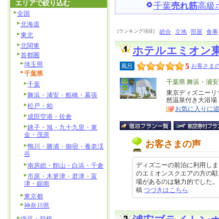
エリアで絞り込む
千葉
売れ筋
高級
全国
北海道
[ランキング項目]
総合
立地
部屋
食事
東北
北関東
ホテルエミオン
首都圏
埼玉県
5
風呂
お客さまの
千葉県
エ
千葉県 舞浜・浦
千葉
リ
東京ディズニーリ
特
舞浜・浦安・船橋・幕張
然温泉付き大浴場
ア
徴
松戸・柏
お気に入りに
成田空港・佐倉
銚子・旭・九十九里・東
金・茂原
お客さまの声
鴨川・勝浦・御宿・養老渓
谷
ディズニーの前泊に利用しま
南房総・館山・白浜・千倉
のエミオンスクエアの方の駐
市原・木更津・君津・富
場があるのは魅力的でした。 朝食
津・鋸南
稿
つづきはこちら
東京都
神奈川県
伊豆・箱根