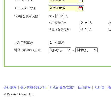
チェックアウト
1部屋ご利用人数
大人
人
人
小学校高学年
小
人
幼児（食事のみ）
幼
ご利用部屋数
部屋
料金
～
（1部屋1泊あたり）
会社情報
個人情報保護方針
社会的責任[CSR]
採用情報
規約集
© Rakuten Group, Inc.