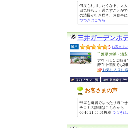
何度も利用したくなる、大人
回気持ちよく過ごすことがで
の清掃が行き届き、お食事にも満足
つづきはこちら
三井ガーデンホ
5
風呂
お客さまの
エ
千葉県 舞浜・浦
リ
アウトは１２時ま
特
滞在中何度でも利
ア
徴
お気に入りに
お客さまの声
部屋も綺麗でゆったり過ごせ
チコミの詳細はこちらから https://re
06-10 21:55:01投稿
つづきは