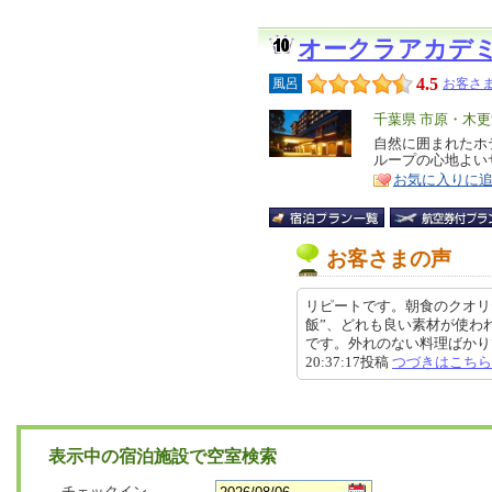
オークラアカデ
4.5
風呂
お客さま
エ
千葉県 市原・木
リ
自然に囲まれたホ
特
ループの心地よい
ア
徴
お気に入りに
お客さまの声
リピートです。朝食のクオリ
飯”、どれも良い素材が使わ
です。外れのない料理ばかりで
20:37:17投稿
つづきはこちら
表示中の宿泊施設で空室検索
チェックイン