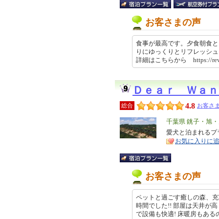
お客さまの声
食事が最高です。夕食朝食と
りにゆっくりとリフレッシュ
詳細はこちらから https://revie
Ｄｅａｒ Ｗａｎ
4.8
総合
お客さま
エ
千葉県 銚子・旭
リ
愛犬と泊まれるプ
特
お気に入りに
ア
徴
お客さまの声
ペットと過ごす癒しの森、充
時間でした!! 部屋は天井
で設備も快適! 床暖房もあるのでち