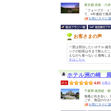
エ
東京都 赤坂・六
リ
「フォーブス・ト
特
て、6年連続で最
ア
徴
お気に入りに
お客さまの声
一度は宿泊したいホテル 誕
ンクの飴茶は今まで飲んだこ
えながら食べないと後悔します。 ア
きはこちら
ホテル洲の崎 
4.81
総合
お客さ
エ
千葉県 南房総・
リ
海風と向き合い、
特
ごす、海辺の小さ
ア
徴
お気に入りに