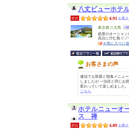
八丈ビューホテ
4.91
総合
お客さ
エ
東京都 八丈島
リ
絶景のオーシャン
特
高台に佇む島リゾ
ア
徴
お気に入りに
お客さまの声
連泊でも部屋と朝食メニュー
しましたが 一泊目と同じお
変わっていて楽しめました。 ただ、
こちら
ホテルニューオ
ス 禅
4.89
総合
お客さ