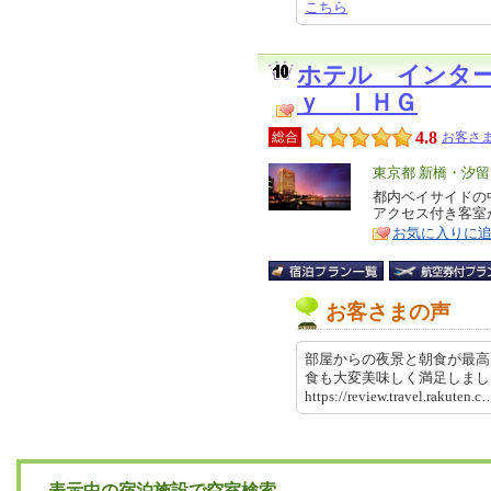
こちら
ホテル インタ
ｙ ＩＨＧ
4.8
総合
お客さま
エ
東京都 新橋・汐
リ
都内ベイサイドの
特
アクセス付き客室
ア
徴
お気に入りに
お客さまの声
部屋からの夜景と朝食が最高
食も大変美味しく満足しま
https://review.travel.rakut
表示中の宿泊施設で空室検索