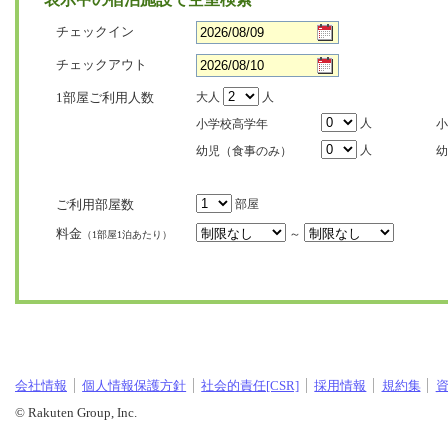
チェックイン
チェックアウト
1部屋ご利用人数
大人
人
人
小学校高学年
小
人
幼児（食事のみ）
幼
ご利用部屋数
部屋
料金
～
（1部屋1泊あたり）
会社情報
個人情報保護方針
社会的責任[CSR]
採用情報
規約集
© Rakuten Group, Inc.