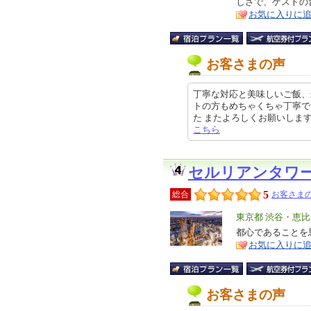
しさで、ゲストの
ア
徴
お気に入りに
お客さまの声
丁寧な対応と美味しいご飯、
トの方もめちゃくちゃ丁寧で
た またよろしくお願いします クチ
こちら
セルリアンタワ
5
総合
お客さまの
エ
東京都 渋谷・恵
リ
都心であることを
特
お気に入りに
ア
徴
お客さまの声