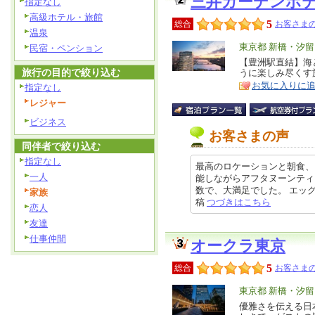
三井ガーデンホ
指定なし
高級ホテル・旅館
5
総合
お客さまの
温泉
エ
東京都 新橋・汐
民宿・ペンション
リ
【豊洲駅直結】海
特
旅行の目的で絞り込む
うに楽しみ尽くす
ア
徴
お気に入りに
指定なし
レジャー
ビジネス
お客さまの声
同伴者で絞り込む
指定なし
最高のロケーションと朝食、
一人
能しながらアフタヌーンティ
数で、大満足でした。 エッグベネ
家族
稿
つづきはこちら
恋人
友達
仕事仲間
オークラ東京
5
総合
お客さまの
エ
東京都 新橋・汐
リ
優雅さを伝える日
特