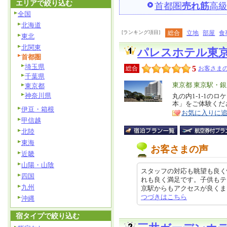
エリアで絞り込む
首都圏
売れ筋
高
全国
北海道
[ランキング項目]
総合
立地
部屋
食
東北
北関東
パレスホテル東
首都圏
埼玉県
5
総合
お客さまの
千葉県
エ
東京都 東京駅・
東京都
神奈川県
リ
丸の内1-1-1の
特
本」をご体験くだ
ア
徴
伊豆・箱根
お気に入りに
甲信越
北陸
東海
お客さまの声
近畿
山陽・山陰
スタッフの対応も眺望も良く
四国
れも良く満足です。子供もテ
九州
京駅からもアクセスが良くまた機会
つづきはこちら
沖縄
宿タイプで絞り込む