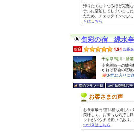
帰りたくなくなるほど完璧な
テルに宿泊してしまいました
たため、チェックインで少し放置され
きはこちら
旬彩の宿 緑水亭
4.94
総合
お客さ
エ
千葉県 鴨川・勝
リ
南房総随一の純和
特
かれば都会の喧騒
ア
徴
お気に入りに
お客さまの声
お食事最高!雪肌精も嬉しい
美味しく、お風呂も気持ち良
ットがパウチで置いてあり、置きボ
つづきはこちら