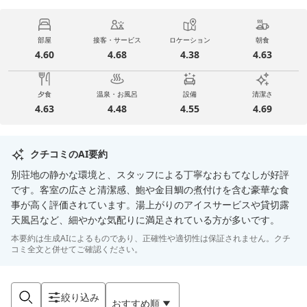
部屋
接客・サービス
ロケーション
朝食
4.60
4.68
4.38
4.63
夕食
温泉・お風呂
設備
清潔さ
4.63
4.48
4.55
4.69
クチコミのAI要約
別荘地の静かな環境と、スタッフによる丁寧なおもてなしが好評
です。客室の広さと清潔感、鮑や金目鯛の煮付けを含む豪華な食
事が高く評価されています。湯上がりのアイスサービスや貸切露
天風呂など、細やかな気配りに満足されている方が多いです。
本要約は生成AIによるものであり、正確性や適切性は保証されません。クチ
コミ全文と併せてご確認ください。
絞り込み
おすすめ順