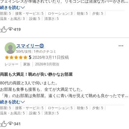
フェインレスが準備されていたり、リモコンには清潔なカバーがされて
いたり、細やかな気配りが色々とされていてとても良かったです。

続きを読む
|
|
|
|
|
部屋でNetflixが観れたのもGOOD！観たかった映画が観れました。

部屋
:
5
接客・サービス
:
5
ロケーション
:
3
朝食
:
5
夕食
:
5
|
|
温泉・お風呂
:
3
設備
:
5
清潔さ
:
5
夕食も美味しく、特に金目鯛の煮付けは大きくて食べごたえがありまし
た。

419
お風呂の塩素臭が気になったのと、温度が低く感じたのが、少し残念な
点です。
スマイリー😍
50代
/
女性
|
1
件のクチコミ
5
2026年3月11日
投稿
レジャー
家族
2026年3月
宿泊
両親も大満足！眺めが良い静かなお部屋
80代の両親と3人で伺いました。

お部屋も食事も接客も、全てが大満足でした。

「海」のお部屋は角部屋。遠くに青い海が見えて眺めも良かったです。

別荘地でとても静かな環境。両親ものんびり過ごしていました。

続きを読む
|
|
|
|
|
また宿泊したいと思える宿でした。
部屋
:
5
接客・サービス
:
5
ロケーション
:
5
朝食
:
5
夕食
:
5
|
|
温泉・お風呂
:
5
設備
:
5
清潔さ
:
5
341