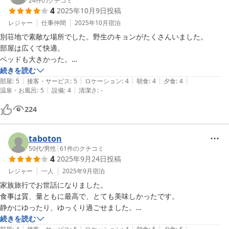
24
件のクチコミ
4
2025年10月9日
投稿
レジャー
仕事仲間
2025年10月
宿泊
別荘地で素敵な場所でした。野生のキョンがたくさんいました。

部屋は広くて快適。

ベッドも大きかった。

温泉も広くて快適。

続きを読む
|
|
|
|
|
露天風呂からも外をキョンが歩いてるのを何度も見ました。

部屋
:
5
接客・サービス
:
5
ロケーション
:
4
朝食
:
4
夕食
:
4
|
|
温泉・お風呂
:
5
設備
:
4
清潔さ
:
-
小さい鹿みたいで可愛い。

病気とかあるかもしれないから触っちゃダメとのこと。

224
料理は特段豪華というわけではない。

お刺身が4種くらいで、他の房総の温泉宿だともっと沢山あって舟盛り
で出ることが多いので少なく感じた。

taboton
鮑とキンメがメインて感じだったのかも。

50代
/
男性
|
61
件のクチコミ
4
2025年9月24日
投稿
全員お食事処で個室のようなので、個室がいい人にはいいかも。

総じて満足。
レジャー
一人
2025年9月
宿泊
家族旅行でお世話になりました。

食事は質、量ともに最高で、とても美味しかったです。

静かにゆったり、ゆっくり過ごせました。

スタッフにも優しくご対応いただきありがとうございました。

続きを読む
|
|
|
|
|