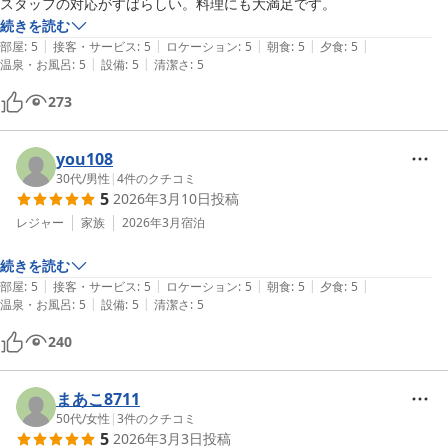
スタッフの対応がすばらしい。料理にも大満足です。
続きを読む
|
|
|
|
|
部屋
:
5
接客・サービス
:
5
ロケーション
:
5
朝食
:
5
夕食
:
5
|
|
温泉・お風呂
:
5
設備
:
5
清潔さ
:
5
273
you108
30代
/
男性
|
4
件のクチコミ
5
2026年3月10日
投稿
レジャー
家族
2026年3月
宿泊
続きを読む
|
|
|
|
|
部屋
:
5
接客・サービス
:
5
ロケーション
:
5
朝食
:
5
夕食
:
5
|
|
温泉・お風呂
:
5
設備
:
5
清潔さ
:
5
240
まあこ8711
50代
/
女性
|
3
件のクチコミ
5
2026年3月3日
投稿