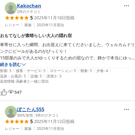
Kakochan
2
件のクチコミ
5
2025年11月18日
投稿
レジャー
家族
2025年11月
宿泊
おもてなしが素晴らしい大人の隠れ宿
車寄せに入った瞬間、お出迎えに来てくださいました。ウェルカムドリ
ンクにビールがあるのがびっくり！

15部屋のみで大人がゆっくりするための宿なので、静かで本当にゆっ
たり過ごせます。

続きを読む
|
|
|
|
|
お食事はとても美味しく、ボリューム満点。ただ、ボリュームがありす
部屋
:
5
接客・サービス
:
5
ロケーション
:
5
朝食
:
5
夕食
:
4
|
|
温泉・お風呂
:
5
設備
:
5
清潔さ
:
5
ぎて食べきれないのが難点です。鮑の酒蒸しは柔らかく、歯が弱い父も
追加情報
:
高齢者と一緒に宿泊
喜んで食べていました。

とにかく大満足です。年に一度宿泊したいのです翠海貯金を始めます！
547
ぽこたん555
30代
/
女性
|
3
件のクチコミ
5
2025年11月12日
投稿
レジャー
家族
2025年11月
宿泊