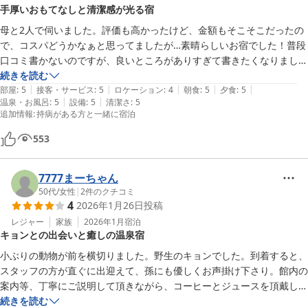
手厚いおもてなしと清潔感が光る宿
母と2人で伺いました。評価も高かったけど、金額もそこそこだったの
で、コスパどうかなぁと思ってましたが…素晴らしいお宿でした！普段
口コミ書かないのですが、良いところがありすぎて書きたくなりまし
た。

続きを読む
|
|
|
|
|
部屋
:
5
接客・サービス
:
5
ロケーション
:
4
朝食
:
5
夕食
:
5
|
|
温泉・お風呂
:
5
設備
:
5
清潔さ
:
5
まず、宿に遅れて着いたのですが、お二人がすごい笑顔で車に迎えに来
追加情報
:
持病がある方と一緒に宿泊
てくださり、手厚くて驚きました。

部屋は写真の通り、広くてベッドも大きく、畳が気持ちよくて快適でし
553
た。少し潔癖症なのですが、部屋に限らず、館内の至る所に清潔感のこ
だわりを感じ、少しも気になるところがありませんでした。

7777まーちゃん
そして楽しみだった夕食は、大変豪華でお腹いっぱいになりました。

50代
/
女性
|
2
件のクチコミ
お出汁の味、素材の味をすごく感じるものばかりで、普段味の濃いもの
4
2026年1月26日
投稿
を食べている人には薄いと感じるのではないかと思います。

レジャー
家族
2026年1月
宿泊
見た目も綺麗で、特に金目鯛の煮付けは、一緒に煮ていた刻み生姜と食
キョンとの出会いと癒しの温泉宿
べるとアクセントになって美味しかったです。

小ぶりの動物が前を横切りました。野生のキョンでした。到着すると、
高い宿では上品な量しかないところもありますが、たくさん食べる私で
スタッフの方が直ぐに出迎えて、孫にも優しくお声掛け下さり。館内の
も満足しました！

案内等、丁寧にご説明して頂きながら、コーヒーとジュースを頂戴しま
量が多いのに全然胃もたれするものがなく、味の濃さで喉が乾くことも
した。貸し切り温泉で身体を温め。時間でなので、時計があると良いの
続きを読む
なく、すごく素敵なお食事でした。
