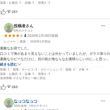
|
|
温泉・お風呂
:
5
設備
:
5
清潔さ
:
5
251
投稿者さん
6
件のクチコミ
4
2026年2月28日
投稿
レジャー
家族
2026年2月
宿泊
素敵なお宿でした。

口コミで海があまり見えないことは分かっていましたが、ガラス張りの
素敵なロビーなだけに、目の前が海ならなお素晴らしいのに…と思って
しまいました。でもウェルカムドリンクのビールは、父も主人も喜んで
続きを読む
|
|
|
|
|
いました。

部屋
:
5
接客・サービス
:
4
ロケーション
:
3
朝食
:
4
夕食
:
4
|
|
温泉・お風呂
:
4
設備
:
5
清潔さ
:
5
お食事も美味しく頂きました。少し出てくるペースが早かったので、も
追加情報
:
小さな子供と一緒に宿泊
う少しゆっくり楽しみたかったです。

お部屋は広々として、清潔感があり気持ちよく泊まることができまし
263
た。両親が泊まった温泉付きのお部屋にはマッサージチェアもあり最高
でした。

なっつなっつ
湯上がりのピノに子供も喜んでいました。

50代
/
女性
|
1
件のクチコミ
家族、両親と共にとてもいい時間を過ごすことができました。ありがと