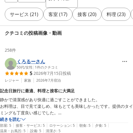
サービス
(
21
)
客室
(
17
)
接客
(
20
)
料理
(
23
)
クチコミの投稿画像・動画
258
件
くろるーさん
50代
/
女性
|
1
件のクチコミ
5
2026年7月15日
投稿
レジャー
家族
2026年7月
宿泊
記念日旅行に最適、料理と接客に大満足
静かで清潔感があり快適に過ごすことができました。

お料理は、目で見て楽しめ、味もとても美味しかったです。提供のタイ
ミングも丁度良い感じでした。

お酒好きの私達にはウェルカムドリンクにビールがあったことや、夕食
続きを読む
|
|
|
|
|
時の地酒の飲み比べも楽しめました。

部屋
:
5
接客・サービス
:
5
ロケーション
:
5
朝食
:
5
夕食
:
5
|
|
温泉・お風呂
:
5
設備
:
5
清潔さ
:
5
スタッフの方々は、ここで癒されて楽しんでくださいという思いが伝わ