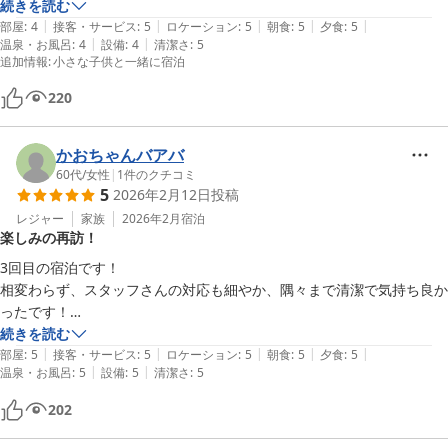
続きを読む
|
|
|
|
|
部屋
:
4
接客・サービス
:
5
ロケーション
:
5
朝食
:
5
夕食
:
5
|
|
温泉・お風呂
:
4
設備
:
4
清潔さ
:
5
追加情報
:
小さな子供と一緒に宿泊
220
かおちゃんバアバ
60代
/
女性
|
1
件のクチコミ
5
2026年2月12日
投稿
レジャー
家族
2026年2月
宿泊
楽しみの再訪！
3回目の宿泊です！

相変わらず、スタッフさんの対応も細やか、隅々まで清潔で気持ち良か
ったです！

食事も夕食の懐石料理は豪華！朝食も最高でした！

続きを読む
|
|
|
|
|
部屋
:
5
接客・サービス
:
5
ロケーション
:
5
朝食
:
5
夕食
:
5
|
|
温泉・お風呂
:
5
設備
:
5
清潔さ
:
5
202