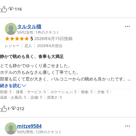
る様な接客で、とても素晴らしかったです。

116
今回は記念日旅行だったので、とても良い思い出になりました。記念に
撮って頂いた写真も嬉しかったです。

楽しい時間をありがとうございました。

タルタル猫
50代
/
女性
|
1
件のクチコミ
5
2026年6月15日
投稿
レジャー
恋人
2026年6月
宿泊
静かで眺めも良く、食事も大満足
とても静かでゆっくり過ごせました。

ホテルの方もみなさん優しく丁寧でした。

部屋も広くて窓が大きく、バルコニーからの眺めも良かったです。

夕食、朝食ともに品数が多くて大満足でした！
続きを読む
|
|
|
|
|
部屋
:
5
接客・サービス
:
5
ロケーション
:
5
朝食
:
5
夕食
:
5
|
|
温泉・お風呂
:
5
設備
:
5
清潔さ
:
5
1
212
mitze9584
50代
/
男性
|
12
件のクチコミ