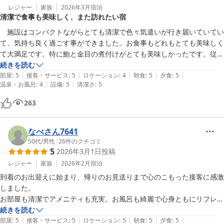
レジャー
家族
2026年3月
宿泊
清潔で食事も美味しく、また訪れたい宿
　施設はコンパクトながらとても清潔で色々気遣いが行き届いていてい
て、気持ち良く過ごす事ができました。お食事もどれもとても美味しく
て大満足です。特に鮑と金目の煮付けがとても美味しかったです。従業
員の方たちもみなさんにこやかで親切でした。とても良い旅になりまし
続きを読む
|
|
|
|
|
た。また訪れたいなと思うお宿です。
部屋
:
5
接客・サービス
:
5
ロケーション
:
4
朝食
:
5
夕食
:
5
|
|
温泉・お風呂
:
4
設備
:
5
清潔さ
:
5
263
なべさん7641
50代
/
男性
|
26
件のクチコミ
5
2026年3月1日
投稿
レジャー
家族
2026年2月
宿泊
到着のお出迎えに始まり、帰りのお見送りまで心のこもった接客に感激
しました。

お部屋も清潔でアメニティも充実。お風呂も綺麗で心身ともにリフレッ
シュ出来ました。またお料理はどれも美味しく、豪華でした！大満足の
続きを読む
|
|
|
|
|
旅行になりまさした。また是非宿泊したいです。
部屋
:
5
接客・サービス
:
5
ロケーション
:
5
朝食
:
5
夕食
:
5