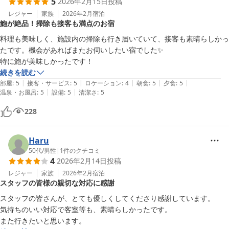
5
2026年2月15日
投稿
うございました。
レジャー
家族
2026年2月
宿泊
鮑が絶品！掃除も接客も満点のお宿
料理も美味しく、施設内の掃除も行き届いていて、接客も素晴らしかっ
たです。機会があればまたお伺いしたい宿でした✨

特に鮑が美味しかったです！
続きを読む
|
|
|
|
|
部屋
:
5
接客・サービス
:
5
ロケーション
:
4
朝食
:
5
夕食
:
5
|
|
温泉・お風呂
:
5
設備
:
5
清潔さ
:
5
228
Haru
50代
/
男性
|
1
件のクチコミ
4
2026年2月14日
投稿
レジャー
家族
2026年2月
宿泊
スタッフの皆様の親切な対応に感謝
スタッフの皆さんが、とても優しくしてくださり感謝しています。

気持ちのいい対応で客室等も、素晴らしかったです。

また行きたいと思います。