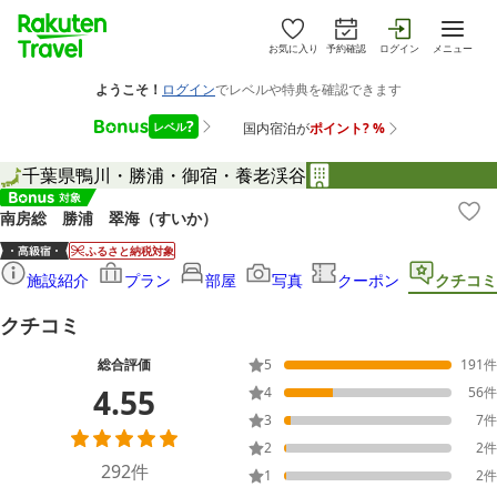
お気に入り
予約確認
ログイン
メニュー
千葉県
鴨川・勝浦・御宿・養老渓谷
南房総 勝浦 翠海（すいか）
ふるさと納税対象
施設紹介
プラン
部屋
写真
クーポン
クチコミ
クチコミ
総合評価
5
191
件
4.55
4
56
件
3
7
件
2
2
件
292
件
1
2
件