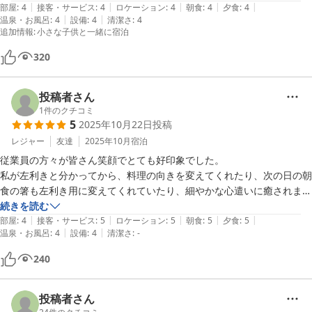
|
|
|
|
|
かなとも思いました。ピノのアイスのサービスもあり。お夕飯は、前菜
部屋
:
4
接客・サービス
:
4
ロケーション
:
4
朝食
:
4
夕食
:
4
朝食も少しずつおいしいものがあり、夕食ともに大変美味しかったで
|
|
温泉・お風呂
:
4
設備
:
4
清潔さ
:
4
の複数、お刺身、踊焼きの鮑、金目鯛の煮付け。孫にも配慮下さり。美
す。

追加情報
:
小さな子供と一緒に宿泊
味く和みの時間でした。スタッフ皆様、お世話になり、癒しの時間。あ
普段リピートすることはあまりありませんが、ここにはまた泊まりたい
です！
320
投稿者さん
1
件のクチコミ
5
2025年10月22日
投稿
レジャー
友達
2025年10月
宿泊
従業員の方々が皆さん笑顔でとても好印象でした。

私が左利きと分かってから、料理の向きを変えてくれたり、次の日の朝
食の箸も左利き用に変えてくれていたり、細やかな心遣いに癒されまし
た。

続きを読む
|
|
|
|
|
食事もとても美味しく大満足です。

部屋
:
4
接客・サービス
:
5
ロケーション
:
5
朝食
:
5
夕食
:
5
|
|
温泉・お風呂
:
4
設備
:
4
清潔さ
:
-
唯一残念だったのが、お部屋のトイレの臭いが気になった所ですが、そ
の残念なところが不満点にならないくらい他の所が良く、総合評価を5
240
点にさせていただきました。

いつかまた利用させていただきたいと思います。

ありがとうございました。
投稿者さん