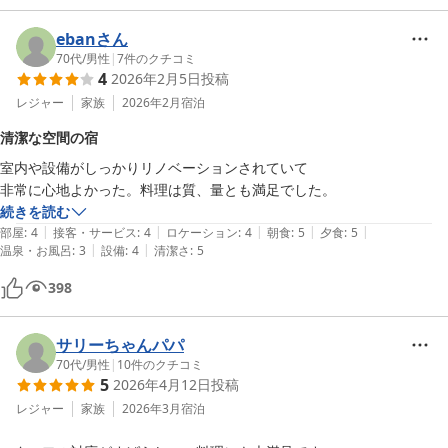
ebanさん
70代
/
男性
|
7
件のクチコミ
4
2026年2月5日
投稿
レジャー
家族
2026年2月
宿泊
清潔な空間の宿
室内や設備がしっかりリノベーションされていて

非常に心地よかった。料理は質、量とも満足でした。
続きを読む
|
|
|
|
|
部屋
:
4
接客・サービス
:
4
ロケーション
:
4
朝食
:
5
夕食
:
5
|
|
温泉・お風呂
:
3
設備
:
4
清潔さ
:
5
398
サリーちゃんパパ
70代
/
男性
|
10
件のクチコミ
5
2026年4月12日
投稿
レジャー
家族
2026年3月
宿泊