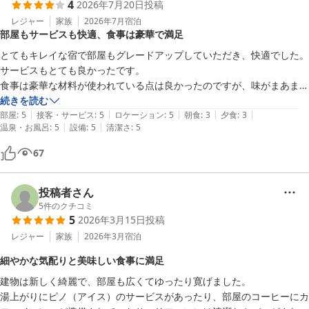
4
2026年7月20日
投稿
レジャー
家族
2026年7月
宿泊
部屋もサービスも快適、食事は豪華で満足
とてもキレイな宿で部屋もグレードアップしていただき、快適でした。
サービスもとても良かったです。

食事は豪華な材料が使われている点は良かったのですが、味がまあまあ
でした。

続きを読む
|
|
|
|
|
それ以外はすべての点でよかったので、全体として満足のできる滞在で
部屋
:
5
接客・サービス
:
5
ロケーション
:
5
朝食
:
3
夕食
:
3
|
|
温泉・お風呂
:
5
設備
:
5
清潔さ
:
5
した。
67
投稿者さん
5
件のクチコミ
5
2026年3月15日
投稿
レジャー
家族
2026年3月
宿泊
細やかな気配りと美味しい食事に満足
建物は新しく綺麗で、部屋も広くてゆったり寛げました。

湯上がりにピノ（アイス）のサービスがあったり、部屋のコーヒーにカ