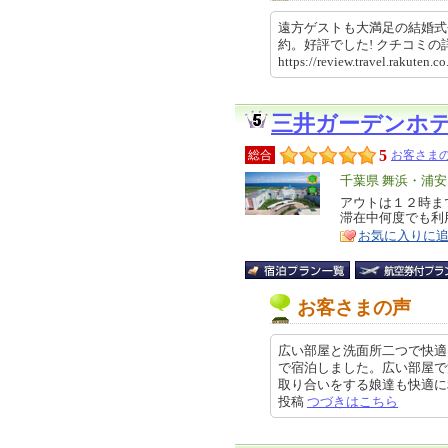
遠方ゲストも大満足の結婚式
約。好評でした! クチコミ
https://review.travel.rakut
三井ガーデンホ
5
総合
お客さまの
エ
千葉県 舞浜・浦
リ
アウトは１２時ま
特
滞在中何度でも利
ア
徴
お気に入りに
お客さまの声
広い部屋と洗面所二つで快適
で宿泊しました。広い部屋で
取り合いをする娘達も快適に利用す
投稿
つづきはこちら