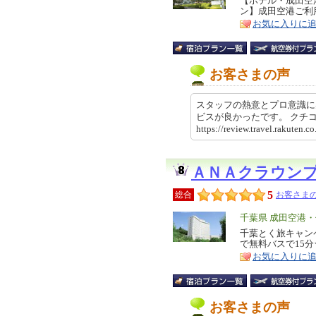
リ
【ホテル・成田空
特
ン】成田空港ご利
ア
徴
お気に入りに
お客さまの声
スタッフの熱意とプロ意識に
ビスが良かったです。 ク
https://review.travel.rakute
ＡＮＡクラウン
5
総合
お客さまの
エ
千葉県 成田空港
リ
千葉とく旅キャン
特
で無料バスで15
ア
徴
お気に入りに
お客さまの声