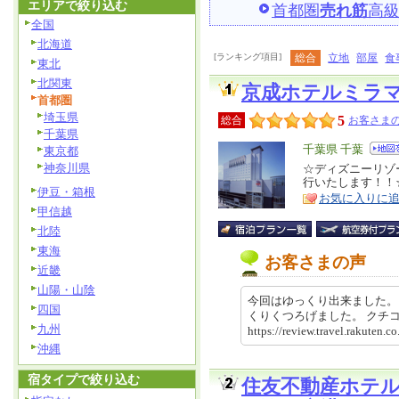
エリアで絞り込む
首都圏
売れ筋
高
全国
北海道
[ランキング項目]
総合
立地
部屋
食
東北
北関東
京成ホテルミラ
首都圏
埼玉県
5
総合
お客さまの
千葉県
エ
千葉県 千葉
東京都
神奈川県
リ
☆ディズニーリゾ
特
行いたします！！
ア
徴
伊豆・箱根
お気に入りに
甲信越
北陸
東海
お客さまの声
近畿
山陽・山陰
今回はゆっくり出来ました。
四国
くりくつろげました。 ク
九州
https://review.travel.rakute
沖縄
宿タイプで絞り込む
住友不動産ホテ