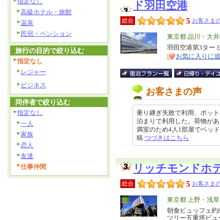
指定なし
ド羽田空港
高級ホテル・旅館
5
総合
お客さまの
温泉
民宿・ペンション
エ
東京都 品川・大
リ
羽田空港第3ター
特
旅行の目的で絞り込む
お気に入りに
ア
徴
指定なし
レジャー
ビジネス
お客さまの声
同伴者で絞り込む
指定なし
乗り継ぎ失敗で利用、ポット
泊まりで利用した。荷物があ
一人
満室のため4人1部屋でベッド2、布
家族
稿
つづきはこちら
恋人
友達
リッチモンドホ
仕事仲間
5
総合
お客さまの
エ
東京都 上野・浅
リ
朝食ビュッフェ約
特
ツリー五重塔ビュ