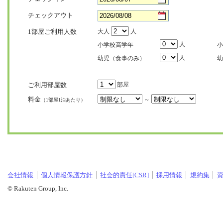
チェックアウト
1部屋ご利用人数
大人
人
人
小学校高学年
小
人
幼児（食事のみ）
幼
ご利用部屋数
部屋
料金
～
（1部屋1泊あたり）
会社情報
個人情報保護方針
社会的責任[CSR]
採用情報
規約集
© Rakuten Group, Inc.