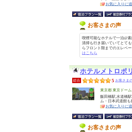
ア
徴
お気に入りに
お客さまの声
喫煙可能なホテルで一泊@素
清掃も行き届いていてとても
らフロント階までのエレベータがな
はこちら
ホテルメトロポ
5
総合
お客さまの
エ
東京都 東京ドー
リ
飯田橋駅,水道橋
特
ム・日本武道館も
ア
徴
お気に入りに
お客さまの声