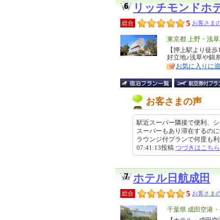
リッチモンドホ
5
総合
お客さまの
エ
東京都 上野・浅
リ
【押上駅より徒歩
特
好立地♪浅草や錦
ア
徴
お気に入りに
お客さまの声
駅近スーパー隣接で便利、シ
スーパーもあり滞在するのに
ラウンジ付プランで何度も利用で
07:41:13投稿
つづきはこちら
ホテル日航成田
5
総合
お客さまの
エ
千葉県 成田空港