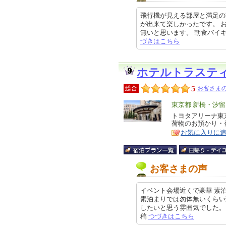
飛行機が見える部屋と満足の
が出来て楽しかったです。 
無いと思います。 朝食バイキング
づきはこちら
ホテルトラステ
5
総合
お客さまの
エ
東京都 新橋・汐
リ
トヨタアリーナ東
特
荷物のお預かり・
ア
徴
お気に入りに
お客さまの声
イベント会場近くで豪華 素
素泊まりでは勿体無いくらい
したいと思う雰囲気でした。 クチ
稿
つづきはこちら