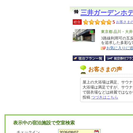
三井ガーデンホ
5
総合
お客さまの
エ
東京都 品川・大
リ
3路線利用可の五
特
を追求した多彩な
ア
徴
お気に入りに
お客さまの声
屋上の大浴場は満足、サウナ
大浴場は満足ですが、サウナ
で脱衣場などは綺麗ではなかった、
投稿
つづきはこちら
表示中の宿泊施設で空室検索
チェックイン