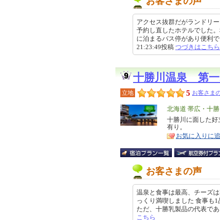
お客さまの声
アクセス抜群だがランドリー
予約し直したホテルでした。
に泊まるバス停があり便利でした
21:23:49投稿
つづきはこちら
十勝川温泉 第
5
立地
お客さまの
エ
北海道 帯広・十勝
リ
十勝川に面した好
特
有り。
ア
徴
お気に入りに
お客さまの声
温泉と食事は最高、チーズは
っくり満喫しました 食事も
ただ、十勝乳製品の代表であるチーズ
こちら