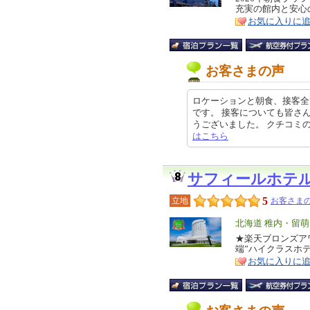
充実の館内と安心
ア
徴
お気に入りに
お客さまの声
ロケーションと朝食、接客全
です。 接客についても皆さ
うございました。 クチコミの詳細は
はこちら
サフィールホテ
5
立地
お客さまの
エ
北海道 稚内・留
リ
★楽天ブロンズア
特
端”ハイクラスホ
ア
徴
お気に入りに