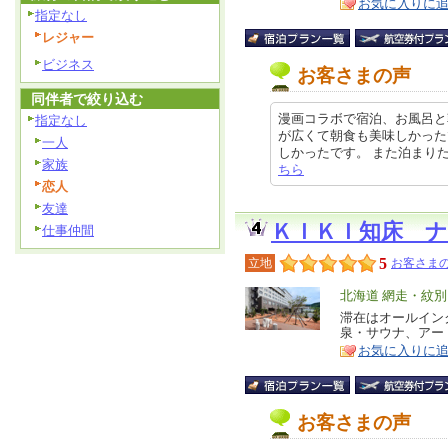
お気に入りに
指定なし
レジャー
ビジネス
お客さまの声
同伴者で絞り込む
漫画コラボで宿泊、お風呂と
指定なし
が広くて朝食も美味しかった
一人
しかったです。 また泊まりたいと思
家族
ちら
恋人
友達
ＫＩＫＩ知床 
仕事仲間
5
立地
お客さまの
エ
北海道 網走・紋
リ
滞在はオールイン
特
泉・サウナ、アー
ア
徴
お気に入りに
お客さまの声