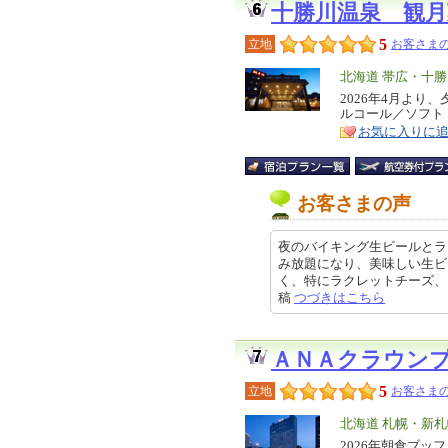
十勝川温泉 観月
5
立地
お客さまの
エ
北海道 帯広・十勝
リ
2026年4月よ
特
ルコール／ソフト
ア
徴
お気に入りに
お客さまの声
夜のバイキング生ビールとラ
み放題になり、美味しい生ビ
く、特にラクレットチーズ、ステー
稿
つづきはこちら
ＡＮＡクラウン
5
立地
お客さまの
エ
北海道 札幌・新
リ
2026年朝食ブ
特