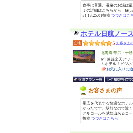
食事は普通、温泉のお湯は最
ミの詳細はこちらから https://revie
31 18:25:01投稿
つづきはこ
ホテル日航ノー
5
立地
お客さまの
エ
北海道 帯広・十勝
リ
6年連続楽天アワ
特
ムホテル！ビジネ
ア
徴
お気に入りに
お客さまの声
帯広を代表する快適なホテル
かったです。駅前なので近く
アルコールを試飲出来るコーナーが
投稿
つづきはこちら