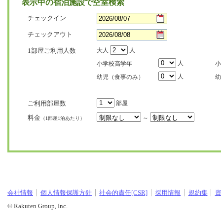
表示中の宿泊施設で空室検索
チェックイン
チェックアウト
1部屋ご利用人数
大人
人
人
小学校高学年
小
人
幼児（食事のみ）
幼
ご利用部屋数
部屋
料金
～
（1部屋1泊あたり）
会社情報
個人情報保護方針
社会的責任[CSR]
採用情報
規約集
© Rakuten Group, Inc.