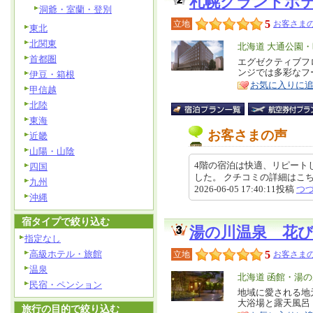
札幌グランドホ
洞爺・室蘭・登別
5
立地
お客さまの
東北
北関東
エ
北海道 大通公園
首都圏
リ
エグゼクティブフロア
特
ンジでは多彩なフ
伊豆・箱根
ア
徴
お気に入りに
甲信越
北陸
東海
お客さまの声
近畿
山陽・山陰
4階の宿泊は快適、リピートし
四国
した。 クチコミの詳細はこちらから htt
九州
2026-06-05 17:40:11投稿
つ
沖縄
宿タイプで絞り込む
湯の川温泉 花
指定なし
高級ホテル・旅館
5
立地
お客さまの
温泉
エ
北海道 函館・湯
民宿・ペンション
リ
地域に愛される地
特
大浴場と露天風呂
ア
徴
旅行の目的で絞り込む