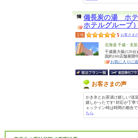
備長炭の湯 ホ
ホテルグループ
5
立地
お客さまの
エ
北海道 千歳・支
リ
千歳最大級(120
特
国約160店舗展開
ア
徴
お気に入りに
お客さまの声
かき氷とお茶漬け嬉しい!送
嬉しかったです! 対応が丁
ェックイン時は時間の都合で千歳駅か
ちら