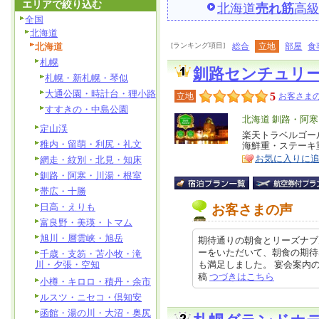
エリアで絞り込む
北海道
売れ筋
高
全国
北海道
北海道
[ランキング項目]
総合
立地
部屋
食
札幌
釧路センチュリ
札幌・新札幌・琴似
大通公園・時計台・狸小路
5
立地
お客さまの
すすきの・中島公園
エ
北海道 釧路・阿
定山渓
リ
楽天トラベルゴー
特
稚内・留萌・利尻・礼文
海鮮重・ステーキ
ア
徴
お気に入りに
網走・紋別・北見・知床
釧路・阿寒・川湯・根室
帯広・十勝
日高・えりも
お客さまの声
富良野・美瑛・トマム
旭川・層雲峡・旭岳
期待通りの朝食とリーズナブ
ーをいただいて、朝食の期待
千歳・支笏・苫小牧・滝
川・夕張・空知
も満足しました。 宴会案内のパン
稿
つづきはこちら
小樽・キロロ・積丹・余市
ルスツ・ニセコ・倶知安
函館・湯の川・大沼・奥尻