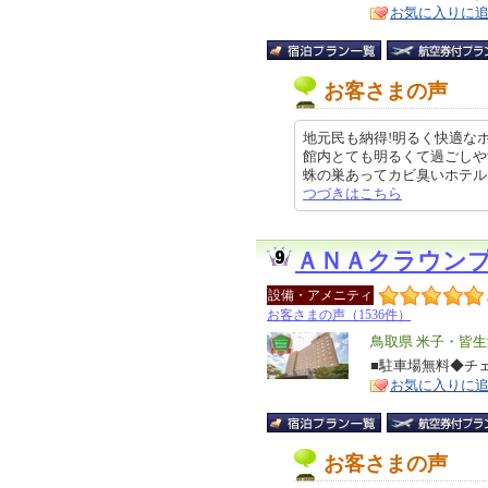
徴
お気に入りに
お客さまの声
地元民も納得!明るく快適な
館内とても明るくて過ごしや
蛛の巣あってカビ臭いホテルもある
つづきはこちら
ＡＮＡクラウン
設備・アメニティ
お客さまの声（1536件）
エ
鳥取県 米子・皆
リ
■駐車場無料◆チェ
特
お気に入りに
ア
徴
お客さまの声