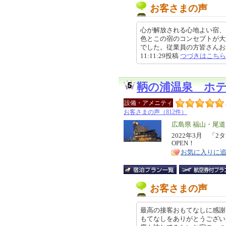
お客さまの声
心が解放される心地よい宿、
色とこの宿のコンセプトが大
でした。従業員の方皆さんお若く
11:11:29投稿
つづきはこちら
鞆の浦温泉 ホ
設備・アメニティ
お客さまの声（812件）
エ
広島県 福山・尾
リ
2022年3月 「
特
OPEN！
ア
徴
お気に入りに
お客さまの声
最高の接客おもてなしに感謝
もてなしをありがとうござい