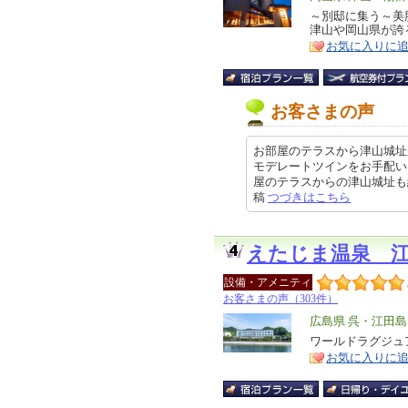
リ
～別邸に集う～美
特
津山や岡山県が誇
ア
徴
お気に入りに
お客さまの声
お部屋のテラスから津山城址
モデレートツインをお手配い
屋のテラスからの津山城址も綺麗か
稿
つづきはこちら
えたじま温泉 
設備・アメニティ
お客さまの声（303件）
エ
広島県 呉・江田島
リ
ワールドラグジュア
特
お気に入りに
ア
徴