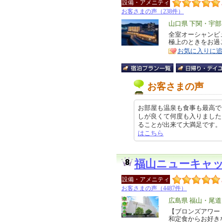
設備・アメニティ
お客さまの声（238件）
エ
山口県 下関・宇部
リ
全室オーシャンビ
特
極上のときをお過
ア
徴
お気に入りに
お客さまの声
お部屋も温泉も食事も最高で
しが良くて何度も入りました
ることが出来て大満足です。 スタッ
はこちら
福山ニューキャ
設備・アメニティ
お客さまの声（4487件）
エ
広島県 福山・尾
リ
【ブロンズアワード
特
和定食からお好き
ア