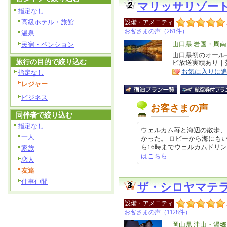
マリッサリゾー
指定なし
高級ホテル・旅館
設備・アメニティ
お客さまの声（261件）
温泉
エ
山口県 岩国・周
民宿・ペンション
リ
山口県初のオール
特
旅行の目的で絞り込む
ビ放送実績あり｜
ア
徴
お気に入りに
指定なし
レジャー
ビジネス
お客さまの声
同伴者で絞り込む
指定なし
ウェルカム苺と海辺の散歩、
一人
かった。 ロビーから海にも
ら16時までウェルカムドリンクをや
家族
はこちら
恋人
友達
仕事仲間
ザ・シロヤマテ
設備・アメニティ
お客さまの声（1128件）
エ
岡山県 津山・湯