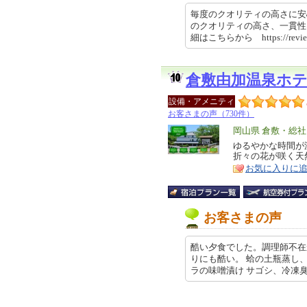
毎度のクオリティの高さに安
のクオリティの高さ、一貫性
細はこちらから https://revie
倉敷由加温泉ホ
設備・アメニティ
お客さまの声（730件）
エ
岡山県 倉敷・総
リ
ゆるやかな時間が
特
折々の花が咲く天
ア
徴
お気に入りに
お客さまの声
酷い夕食でした。調理師不在
りにも酷い。 蛤の土瓶蒸し
ラの味噌漬け サゴシ、冷凍臭い。 …