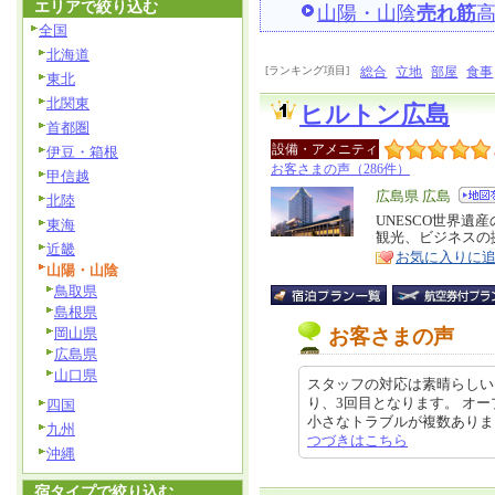
エリアで絞り込む
山陽・山陰
売れ筋
全国
北海道
[ランキング項目]
総合
立地
部屋
食事
東北
北関東
ヒルトン広島
首都圏
設備・アメニティ
伊豆・箱根
お客さまの声（286件）
甲信越
エ
広島県 広島
北陸
リ
UNESCO世界
特
東海
観光、ビジネスの
ア
徴
近畿
お気に入りに
山陽・山陰
鳥取県
島根県
岡山県
お客さまの声
広島県
山口県
スタッフの対応は素晴らしい
り、3回目となります。 オ
四国
小さなトラブルが複数ありましたが
九州
つづきはこちら
沖縄
宿タイプで絞り込む