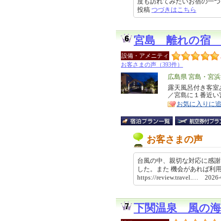
度も訪れてみたいお宿の一つになり
投稿
つづきはこちら
宮島 離れの宿
設備・アメニティ
お客さまの声（393件）
エ
広島県 宮島・宮
リ
露天風呂付き客室
特
／宮島に１番近い
ア
徴
お気に入りに
お客さまの声
台風の中、親切な対応に感謝
した。また 機会があれば利
https://review.travel.… 202
下関温泉 風の海