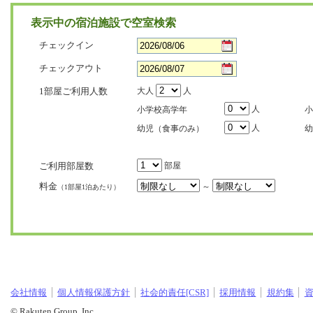
表示中の宿泊施設で空室検索
チェックイン
チェックアウト
1部屋ご利用人数
大人
人
人
小学校高学年
小
人
幼児（食事のみ）
幼
ご利用部屋数
部屋
料金
～
（1部屋1泊あたり）
会社情報
個人情報保護方針
社会的責任[CSR]
採用情報
規約集
© Rakuten Group, Inc.