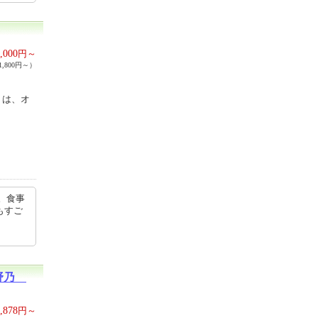
,000
円～
,800円～）
」は、オ
。食事
もすご
宿野乃
,878
円～