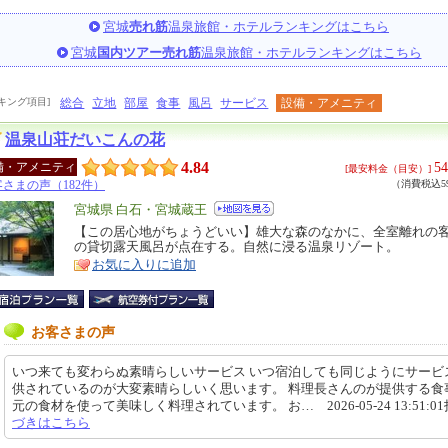
宮城
売れ筋
温泉旅館・ホテルランキングはこちら
宮城
国内ツアー売れ筋
温泉旅館・ホテルランキングはこちら
キング項目]
総合
立地
部屋
食事
風呂
サービス
設備・アメニティ
温泉山荘だいこんの花
4.84
54
備・アメニティ
[最安料金（目安）]
さまの声（182件）
（消費税込59
エ
宮城県 白石・宮城蔵王
リ
【この居心地がちょうどいい】雄大な森のなかに、全室離れの客
特
の貸切露天風呂が点在する。自然に浸る温泉リゾート。
ア
徴
お気に入りに追加
お客さまの声
いつ来ても変わらぬ素晴らしいサービス いつ宿泊しても同じようにサービ
供されているのが大変素晴らしいく思います。 料理長さんのが提供する食
元の食材を使って美味しく料理されています。 お… 2026-05-24 13:51:0
づきはこちら