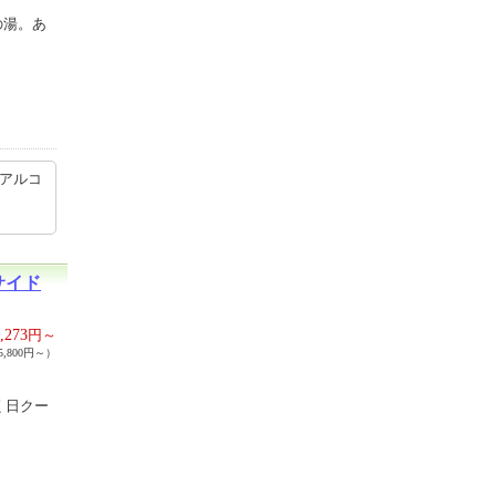
の湯。あ
ンアルコ
サイド
,273
円～
,800円～）
く日クー