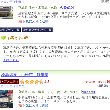
さまの声（649件）
（消費税込9
エ
宮城県 仙台・多賀城・名取
リ
全館畳敷き和風ホテル♪温泉・サウナ完備、いくら取り放題お好
特
が作れる朝食、その他充実した無料サービスがございます！
ア
徴
お気に入りに追加
お客さまの声
清潔で快適、長期滞在にも便利な立地 館内は新しく清潔で過ごしやすかっ
す。 仙台は東京より涼しくて、毎年避暑に来ようかと思いました。 コイ
リーもあるので、長期滞在にも向いています。 … 2026-08-03 17:47:26
きはこちら
松島温泉 小松館 好風亭
4.5
10
備・アメニティ
[最安料金（目安）]
さまの声（1124件）
（消費税込11
エ
宮城県 松島・塩釜・石巻・南三陸・気仙沼
リ
令和元年9月1日より全館禁煙となりました。宿泊専用貸切風呂
特
を望める足湯、デイユースプランもあり。
ア
徴
お気に入りに追加