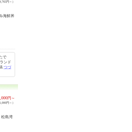
,765円～）
み海鮮丼
たで
ンランド
投稿
つづ
,000
円～
,000円～）
、松島湾