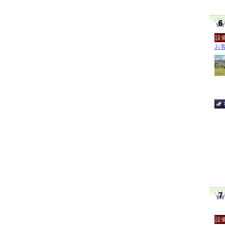
設
お客
設