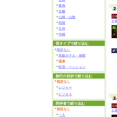
東海
近畿
設
山陽・山陰
お客
四国
九州
沖縄
宿タイプで絞り込む
指定なし
高級ホテル・旅館
温泉
民宿・ペンション
旅行の目的で絞り込む
指定なし
レジャー
ビジネス
同伴者で絞り込む
設
指定なし
お客
一人