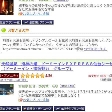
エ
リ
四季折々の食材を使った自慢のお料理と源泉掛け流し１００％
特
なたの五感をもてなす宿
ア
徴
お気に入りに追加
お客さまの声
料理もお酒も美味しくノンアルコールも充実 お料理もお酒も美味しく,ノ
ールも充実していてよかったです。 クチコミの詳細はこちらから
https://review.travel.rakuten… 2026-07-26 15:14:19投稿
つづきはこちら
天然温泉 海神の湯 ドーミーインＥＸＰＲＥＳＳ仙台シー
（ドーミーイン・御宿野乃 グループ）
4.56
5
備・アメニティ
[最安料金（目安）]
さまの声（2411件）
（消費税込5
エ
宮城県 仙台・多賀城・名取
リ
楽天ボーナスプログラム参画中。さらに！7月と8月は5と0がつ
特
ポンも期間限定で配布中！お見逃しなく！
ア
徴
お気に入りに追加