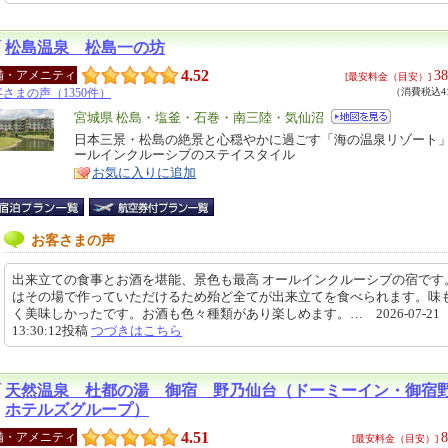
松島温泉 松島一の坊
4.52
38
備・アメニティ
[最安料金（目安）]
さまの声（1350件）
（消費税込41
エ
宮城県 松島・塩釜・石巻・南三陸・気仙沼
リ
日本三景・松島の絶景と心穏やかに過ごす「海の温泉リゾート
特
ールインクルーシブのステイスタイル
ア
徴
お気に入りに追加
お客さまの声
出来立ての食事とお酒を堪能、景色も最高 オールインクルーシブの宿です
はその場で作っていただけるため殆ど全てが出来立てを食べられます。味
く美味しかったです。お酒も色々種類があり楽しめます。… 2026-07-21
13:30:12投稿
つづきはこちら
天然温泉 杜都の湯 御宿 野乃仙台（ドーミーイン・御
ホテルズグループ）
4.51
8
備・アメニティ
[最安料金（目安）]