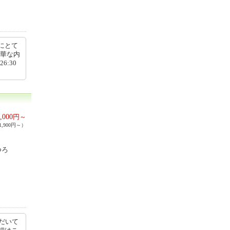
にとて
豪華な内
6:30
,000
円～
,900円～）
つろ
だいて