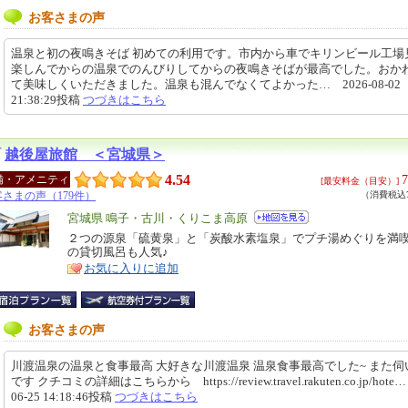
お客さまの声
温泉と初の夜鳴きそば 初めての利用です。市内から車でキリンビール工場
楽しんでからの温泉でのんびりしてからの夜鳴きそばが最高でした。おか
て美味しくいただきました。温泉も混んでなくてよかった… 2026-08-02
21:38:29投稿
つづきはこちら
越後屋旅館 ＜宮城県＞
4.54
7
備・アメニティ
[最安料金（目安）]
さまの声（179件）
（消費税込7
エ
宮城県 鳴子・古川・くりこま高原
リ
２つの源泉「硫黄泉」と「炭酸水素塩泉」でプチ湯めぐりを満
特
の貸切風呂も人気♪
ア
徴
お気に入りに追加
お客さまの声
川渡温泉の温泉と食事最高 大好きな川渡温泉 温泉食事最高でした~ また伺
です クチコミの詳細はこちらから https://review.travel.rakuten.co.jp/hote…
06-25 14:18:46投稿
つづきはこちら