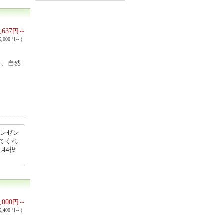
,637
円～
,000円～）
呂、自然
プレゼン
てくれ
:44投
,000
円～
,400円～）