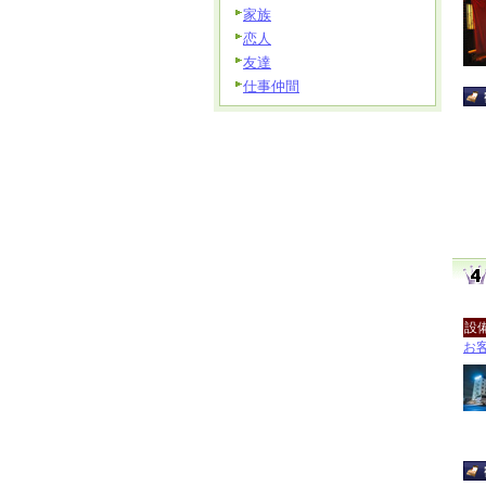
家族
恋人
友達
仕事仲間
設
お客