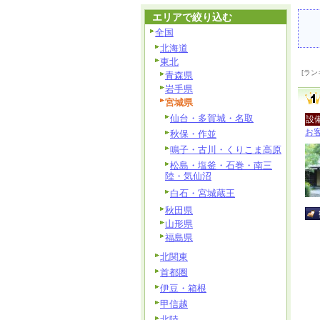
エリアで絞り込む
全国
北海道
東北
[ラン
青森県
岩手県
宮城県
仙台・多賀城・名取
設
お客
秋保・作並
鳴子・古川・くりこま高原
松島・塩釜・石巻・南三
陸・気仙沼
白石・宮城蔵王
秋田県
山形県
福島県
北関東
首都圏
伊豆・箱根
甲信越
北陸