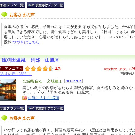
お客さまの声
食事の心遣いに感激、子連れには工夫が必要 家族で宿泊しました。全体的
も満足できる滞在でした。特に食事はどれも美味しく、2日目にはさらに
容にしていただき、心遣いが感じられて嬉しかったです… 2026-07-29 17:2
投稿
つづきはこちら
遠刈田温泉 別邸 山風木
4.5
29
備・アメニティ
[最安料金（目安）]
さまの声（368件）
（消費税込31
エ
宮城県 白石・宮城蔵王
リ
美しい蔵王の四季がもたらす濃密な静寂。食の愉しみと湯のく
特
ぎ、、、心と時間を泊める宿、山風木。
ア
徴
お気に入りに追加
お客さまの声
いつ行っても居心地が良く、料理も最高 年に2、3度ほどは利用させていた