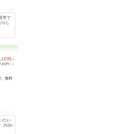
見学で
わりし
,137
円～
,850円～）
喫。無料
いたい
 2026-