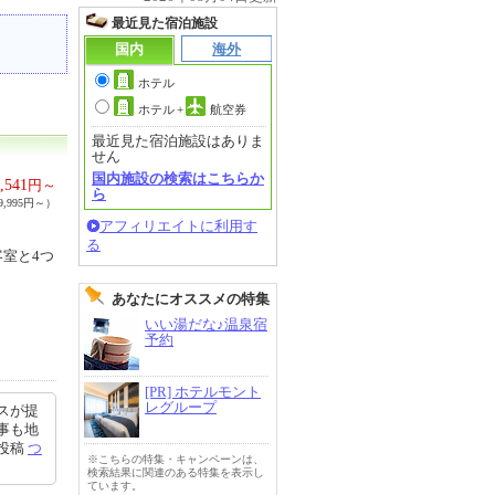
最近見た宿泊施設
国内
海外
ホテル
ホテル
+
航空券
最近見た宿泊施設はありま
せん
国内施設の検索はこちらか
,541
円～
ら
,995円～）
アフィリエイトに利用す
る
室と4つ
あなたにオススメの特集
いい湯だな♪温泉宿
予約
[PR] ホテルモント
レグループ
スが提
事も地
1投稿
つ
※こちらの特集・キャンペーンは、
検索結果に関連のある特集を表示し
ています。