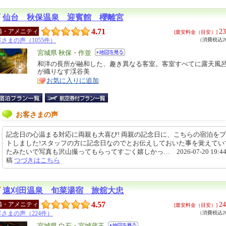
仙台 秋保温泉 迎賓館 櫻離宮
4.71
23
備・アメニティ
[最安料金（目安）]
さまの声（1055件）
（消費税込26
エ
宮城県 秋保・作並
リ
和洋の長所が融和した、趣き異なる客室。客室すべてに露天風
特
が織りなす渓谷美
ア
徴
お気に入りに追加
お客さまの声
記念日の心温まる対応に両親も大喜び! 両親の記念日に、こちらの宿泊を
トしました!スタッフの方に記念日なのでとお伝えしておいた事を覚えてい
たみたいで写真も沢山撮ってもらってすごく嬉しかっ… 2026-07-20 19:44
稿
つづきはこちら
遠刈田温泉 旬菜湯宿 旅舘大忠
4.57
24
備・アメニティ
[最安料金（目安）]
さまの声（224件）
（消費税込26
宮城県 白石・宮城蔵王