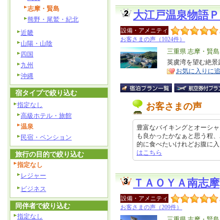
志摩・賢島
大江戸温泉物語Ｐ
熊野・尾鷲・紀北
設備・アメニティ
近畿
お客さまの声（1024件）
山陽・山陰
エ
三重県 志摩・賢島
四国
リ
英虞湾を望む絶景
特
九州
お気に入りに
ア
徴
沖縄
宿タイプで絞り込む
指定なし
お客さまの声
高級ホテル・旅館
温泉
豊富なバイキングとオーシャ
も良かったかなぁと思う程、
民宿・ペンション
的に食べたいけれどお腹に入らない状態
はこちら
旅行の目的で絞り込む
指定なし
レジャー
ＴＡＯＹＡ南志摩
ビジネス
設備・アメニティ
同伴者で絞り込む
お客さまの声（209件）
指定なし
エ
三重県 志摩・賢島