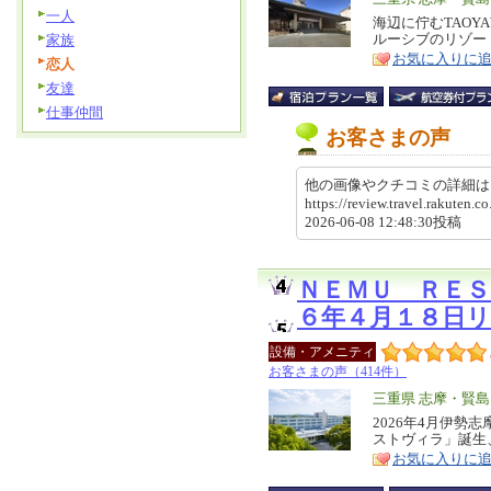
一人
リ
海辺に佇むTAO
特
ルーシブのリゾー
家族
ア
徴
お気に入りに
恋人
友達
仕事仲間
お客さまの声
他の画像やクチコミの詳細
https://review.travel.rakute
2026-06-08 12:48:30投稿
ＮＥＭＵ ＲＥ
６年４月１８日
設備・アメニティ
お客さまの声（414件）
エ
三重県 志摩・賢島
リ
2026年4月伊
特
ストヴィラ」誕生
ア
徴
お気に入りに