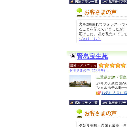
お客さまの声
犬を2頭連れてフォレストヴ
ることを伝えていましたが、
応でした。 星が見たくてこちらを
づきはこちら
賢島宝生苑
設備・アメニティ
お客さまの声（2358件）
エ
三重県 志摩・賢島
リ
絶景の天然温泉が
特
シャルホテル唯一
ア
徴
お気に入りに
お客さまの声
夕朝食美味、温泉も最高、再