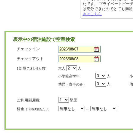
たです。 プライベートビー
は充分できたのでとても満足していま
きはこちら
表示中の宿泊施設で空室検索
チェックイン
チェックアウト
1部屋ご利用人数
大人
人
人
小学校高学年
小
人
幼児（食事のみ）
幼
ご利用部屋数
部屋
料金
～
（1部屋1泊あたり）