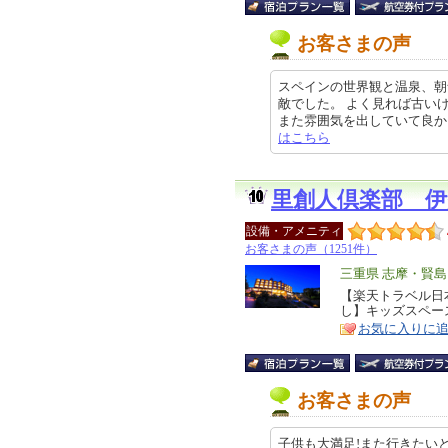
お客さまの声
スペインの世界観と温泉、朝
敵でした。 よく見れば古い
また雰囲気を出していて良かった。 
はこちら
里創人倶楽部 伊
設備・アメニティ
お客さまの声（1251件）
エ
三重県 志摩・賢島
リ
【楽天トラベル日本
特
し】キッズスペー
ア
徴
お気に入りに
お客さまの声
子供も大満足!また行きたい