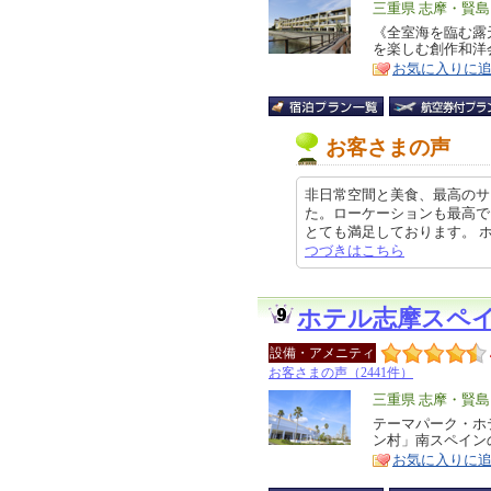
エ
三重県 志摩・賢島
リ
《全室海を臨む露
特
を楽しむ創作和洋
ア
徴
お気に入りに
お客さまの声
非日常空間と美食、最高のサ
た。ローケーションも最高で
とても満足しております。 ホテル
つづきはこちら
ホテル志摩スペ
設備・アメニティ
お客さまの声（2441件）
エ
三重県 志摩・賢島
リ
テーマパーク・ホ
特
ン村」南スペイン
ア
徴
お気に入りに