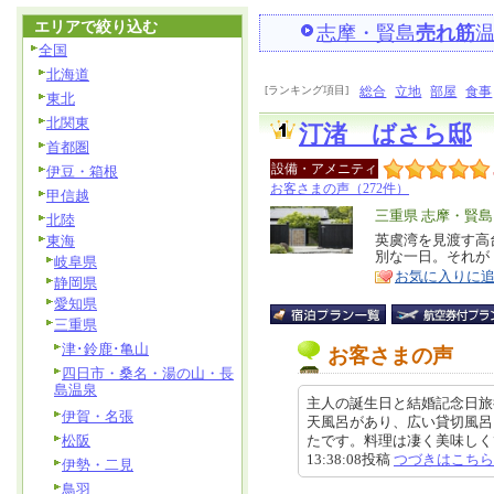
エリアで絞り込む
志摩・賢島
売れ筋
全国
北海道
[ランキング項目]
総合
立地
部屋
食事
東北
北関東
汀渚 ばさら邸
首都圏
設備・アメニティ
伊豆・箱根
お客さまの声（272件）
甲信越
エ
三重県 志摩・賢島
北陸
リ
英虞湾を見渡す高
東海
特
別な一日。それが
岐阜県
ア
徴
お気に入りに
静岡県
愛知県
三重県
津･鈴鹿･亀山
お客さまの声
四日市・桑名・湯の山・長
島温泉
主人の誕生日と結婚記念日旅
伊賀・名張
天風呂があり、広い貸切風呂
松阪
たです。料理は凄く美味しくて
13:38:08投稿
つづきはこちら
伊勢・二見
鳥羽