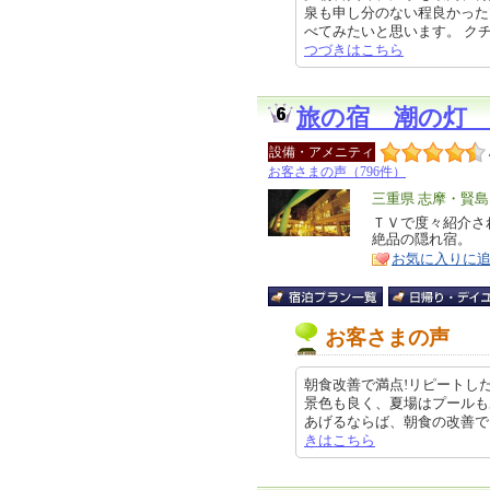
泉も申し分のない程良かった
べてみたいと思います。 クチコミ
つづきはこちら
旅の宿 潮の灯
設備・アメニティ
お客さまの声（796件）
エ
三重県 志摩・賢島
リ
ＴＶで度々紹介さ
特
絶品の隠れ宿。
ア
徴
お気に入りに
お客さまの声
朝食改善で満点!リピートし
景色も良く、夏場はプールも
あげるならば、朝食の改善でしょうか
きはこちら