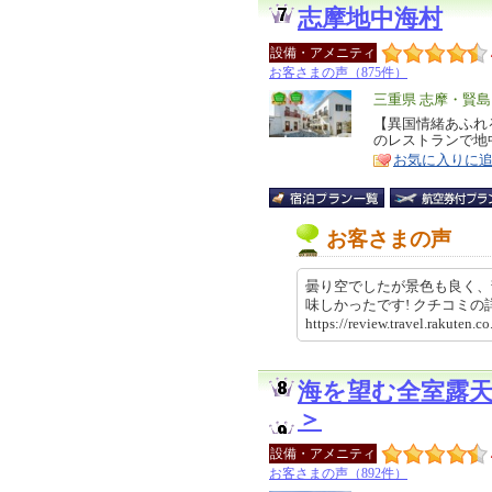
志摩地中海村
設備・アメニティ
お客さまの声（875件）
エ
三重県 志摩・賢島
リ
【異国情緒あふれ
特
のレストランで地
ア
徴
お気に入りに
お客さまの声
曇り空でしたが景色も良く、
味しかったです! クチコミ
https://review.travel.rakute
海を望む全室露
＞
設備・アメニティ
お客さまの声（892件）