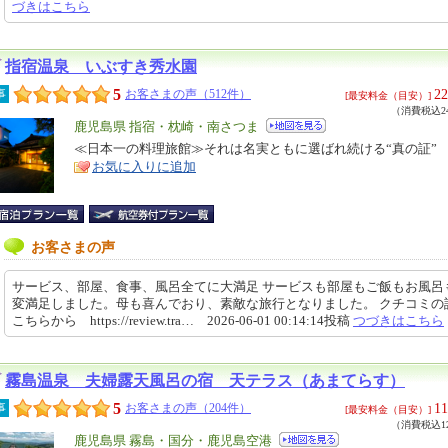
づきはこちら
指宿温泉 いぶすき秀水園
5
22
事
お客さまの声（512件）
[最安料金（目安）]
（消費税込24
エ
鹿児島県 指宿・枕崎・南さつま
リ
≪日本一の料理旅館≫それは名実ともに選ばれ続ける“真の証”
特
お気に入りに追加
ア
徴
お客さまの声
サービス、部屋、食事、風呂全てに大満足 サービスも部屋もご飯もお風呂
変満足しました。母も喜んでおり、素敵な旅行となりました。 クチコミの
こちらから https://review.tra… 2026-06-01 00:14:14投稿
つづきはこちら
霧島温泉 夫婦露天風呂の宿 天テラス（あまてらす）
5
11
事
お客さまの声（204件）
[最安料金（目安）]
（消費税込12
エ
鹿児島県 霧島・国分・鹿児島空港