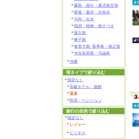
食
霧島・国分・鹿児島空港
鹿屋・垂水・志布志
川内・出水
指宿・枕崎・南さつま
屋久島
種子島
奄美大島･喜界島・徳之島
沖永良部島・与論島
沖縄
宿タイプで絞り込む
指定なし
高級ホテル・旅館
温泉
民宿・ペンション
食
旅行の目的で絞り込む
指定なし
レジャー
ビジネス