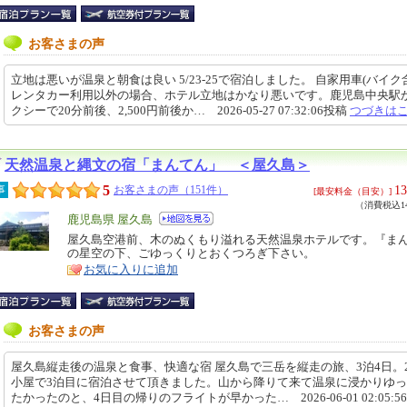
お客さまの声
立地は悪いが温泉と朝食は良い 5/23-25で宿泊しました。 自家用車(バイク
レンタカー利用以外の場合、ホテル立地はかなり悪いです。鹿児島中央駅
クシーで20分前後、2,500円前後か… 2026-05-27 07:32:06投稿
つづきは
天然温泉と縄文の宿「まんてん」 ＜屋久島＞
5
13
事
お客さまの声（151件）
[最安料金（目安）]
（消費税込14
エ
鹿児島県 屋久島
リ
屋久島空港前、木のぬくもり溢れる天然温泉ホテルです。『ま
特
の星空の下、ごゆっくりとおくつろぎ下さい。
ア
徴
お気に入りに追加
お客さまの声
屋久島縦走後の温泉と食事、快適な宿 屋久島で三岳を縦走の旅、3泊4日。
小屋で3泊目に宿泊させて頂きました。山から降りて来て温泉に浸かりゆ
たかったのと、4日目の帰りのフライトが早かった… 2026-06-01 02:05:5