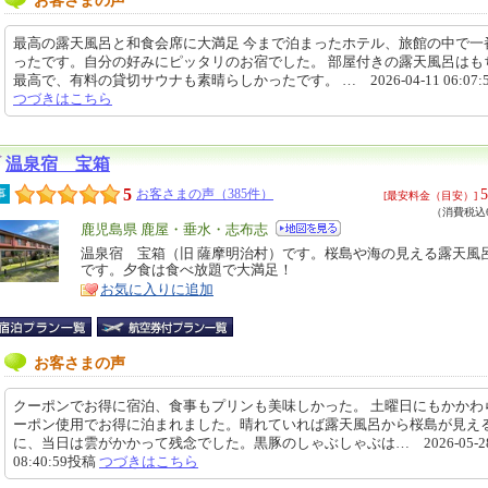
お客さまの声
最高の露天風呂と和食会席に大満足 今まで泊まったホテル、旅館の中で一
ったです。自分の好みにピッタリのお宿でした。 部屋付きの露天風呂はも
最高で、有料の貸切サウナも素晴らしかったです。 … 2026-04-11 06:07:
つづきはこちら
温泉宿 宝箱
5
5
事
お客さまの声（385件）
[最安料金（目安）]
（消費税込6
エ
鹿児島県 鹿屋・垂水・志布志
リ
温泉宿 宝箱（旧 薩摩明治村）です。桜島や海の見える露天風
特
です。夕食は食べ放題で大満足！
ア
徴
お気に入りに追加
お客さまの声
クーポンでお得に宿泊、食事もプリンも美味しかった。 土曜日にもかかわ
ーポン使用でお得に泊まれました。晴れていれば露天風呂から桜島が見え
に、当日は雲がかかって残念でした。黒豚のしゃぶしゃぶは… 2026-05-2
08:40:59投稿
つづきはこちら