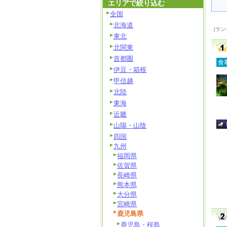
エリアで絞り込む
全国
北海道
[ラン
東北
北関東
首都圏
食
伊豆・箱根
甲信越
北陸
東海
近畿
山陽・山陰
四国
九州
福岡県
佐賀県
長崎県
熊本県
大分県
宮崎県
鹿児島県
鹿児島・桜島