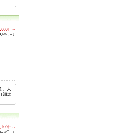
,000
円～
,200円～）
も、大
詳細は
,100
円～
,210円～）