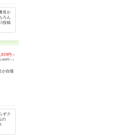
番良か
ちろん
55投稿
,819
円～
,400円～）
呂が自慢
らずク
るの
8