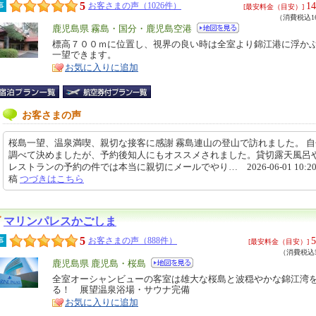
5
14
事
お客さまの声（1026件）
[最安料金（目安）]
（消費税込16
エ
鹿児島県 霧島・国分・鹿児島空港
リ
標高７００ｍに位置し、視界の良い時は全室より錦江港に浮か
特
一望できます。
ア
徴
お気に入りに追加
お客さまの声
桜島一望、温泉満喫、親切な接客に感謝 霧島連山の登山で訪れました。 
調べて決めましたが、予約後知人にもオススメされました。貸切露天風呂
レストランの予約の件では本当に親切にメールでやり… 2026-06-01 10:20
稿
つづきはこちら
マリンパレスかごしま
5
5
事
お客さまの声（888件）
[最安料金（目安）]
（消費税込5
エ
鹿児島県 鹿児島・桜島
リ
全室オーシャンビューの客室は雄大な桜島と波穏やかな錦江湾
特
る！ 展望温泉浴場・サウナ完備
ア
徴
お気に入りに追加