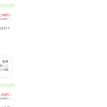
,500
円～
,250円～）
包まれて
。食事
味しく
:19投
,364
円～
,800円～）