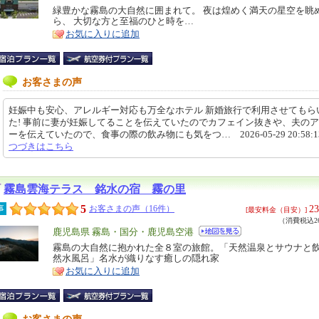
リ
緑豊かな霧島の大自然に囲まれて。 夜は煌めく満天の星空を眺
特
ら、 大切な方と至福のひと時を…
ア
徴
お気に入りに追加
お客さまの声
妊娠中も安心、アレルギー対応も万全なホテル 新婚旅行で利用させてもら
た! 事前に妻が妊娠してることを伝えていたのでカフェイン抜きや、夫の
ーを伝えていたので、食事の際の飲み物にも気をつ… 2026-05-29 20:58:
つづきはこちら
霧島雲海テラス 銘水の宿 霧の里
5
23
事
お客さまの声（16件）
[最安料金（目安）]
（消費税込26
エ
鹿児島県 霧島・国分・鹿児島空港
リ
霧島の大自然に抱かれた全８室の旅館。「天然温泉とサウナと
特
然水風呂」名水が織りなす癒しの隠れ家
ア
徴
お気に入りに追加