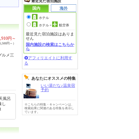
最近見た宿泊施設
国内
海外
ホテル
ホテル
+
航空券
最近見た宿泊施設はありま
,910
円～
せん
,500円～）
国内施設の検索はこちらか
ら
グルメ三
アフィリエイトに利用す
る
あなたにオススメの特集
いい湯だな♪温泉宿
予約
天風呂
味し
※こちらの特集・キャンペーンは、
検索結果に関連のある特集を表示し
1
ています。