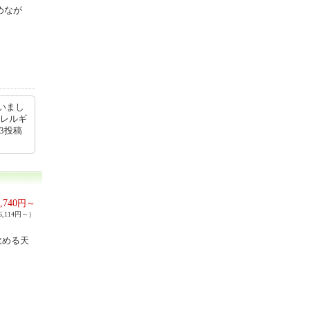
めなが
いまし
アレルギ
13投稿
,740
円～
,114円～）
飲める天