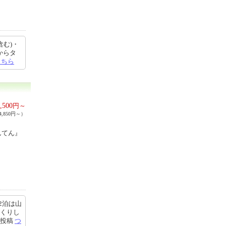
含む)・
からタ
こちら
,500
円～
,850円～）
んてん』
2泊は山
っくりし
6投稿
つ