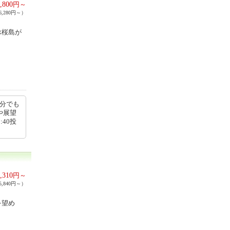
,800
円～
,280円～）
ぶ桜島が
自分でも
や展望
:40投
,310
円～
,840円～）
を望め