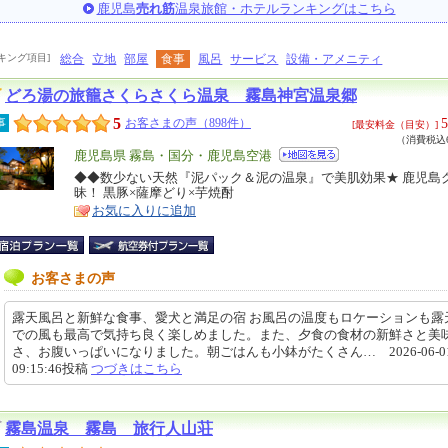
鹿児島
売れ筋
温泉旅館・ホテルランキングはこちら
キング項目]
総合
立地
部屋
食事
風呂
サービス
設備・アメニティ
どろ湯の旅籠さくらさくら温泉 霧島神宮温泉郷
5
5
事
お客さまの声（898件）
[最安料金（目安）]
（消費税込6
エ
鹿児島県 霧島・国分・鹿児島空港
リ
◆◆数少ない天然『泥パック＆泥の温泉』で美肌効果★ 鹿児島
特
昧！ 黒豚×薩摩どり×芋焼酎
ア
徴
お気に入りに追加
お客さまの声
露天風呂と新鮮な食事、愛犬と満足の宿 お風呂の温度もロケーションも露
での風も最高で気持ち良く楽しめました。また、夕食の食材の新鮮さと美
さ、お腹いっぱいになりました。朝ごはんも小鉢がたくさん… 2026-06-0
09:15:46投稿
つづきはこちら
霧島温泉 霧島 旅行人山荘