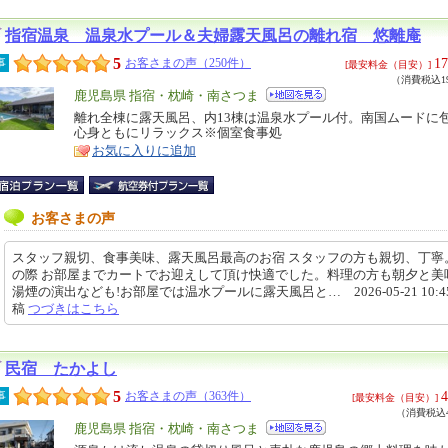
指宿温泉 温泉水プール＆夫婦露天風呂の離れ宿 悠離庵
5
17
事
お客さまの声（250件）
[最安料金（目安）]
（消費税込19
エ
鹿児島県 指宿・枕崎・南さつま
リ
離れ全棟に露天風呂、内13棟は温泉水プール付。南国ムードに
特
心身ともにリラックス※個室食事処
ア
徴
お気に入りに追加
お客さまの声
スタッフ親切、食事美味、露天風呂最高のお宿 スタッフの方も親切、丁寧
の際 お部屋までカートでお迎えして頂け快適でした。料理の方も朝夕と美
湯煙の演出なども!お部屋では温水プールに露天風呂と… 2026-05-21 10:45
稿
つづきはこちら
民宿 たかよし
5
4
事
お客さまの声（363件）
[最安料金（目安）]
（消費税込4
エ
鹿児島県 指宿・枕崎・南さつま