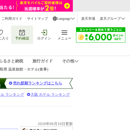
ご利用ガイド
サイトマップ
Language
楽天市場
楽天グループ
に入り
予約確認
ログイン
メニュー
ふるさと納税
旅行ガイド
その他
島県 温泉旅館・ホテル(食事)
売れ筋順ランキングはこちら
テル ランキング
大阪 ホテル ランキング
2026年06月10日更新