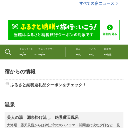
すべての宿ニュース
チェックイン
チェックアウト
大人
子ども
部屋数
--/--
--/--
--
--
--
〜
人
人
部屋
宿からの情報
ふるさと納税返礼品クーポンをチェック！
温泉
美人の湯 源泉掛け流し 絶景露天風呂
大浴場、露天風呂からは錦江湾の大パノラマ・開聞岳に沈む夕日など、見