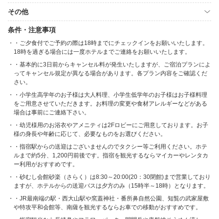
その他
条件・注意事項
・ご夕食付でご予約の際は18時までにチェックインをお願いいたします。
18時を過ぎる場合には一度ホテルまでご連絡をお願いいたします。
・基本的に3日前からキャンセル料が発生いたしますが、ご宿泊プランによ
ってキャンセル規定が異なる場合があります。各プラン内容をご確認くだ
さい。
・小学生高学年のお子様は大人料理、小学生低学年のお子様はお子様料理
をご用意させていただきます。お料理の変更や食材アレルギーなどがある
場合は事前にご連絡下さい。
・幼児様用のお浴衣やアメニティは2Fロビーにご用意しております。お子
様の身長や年齢に応じて、必要なものをお選びください。
・指宿駅からの送迎はございませんのでタクシー等ご利用ください。ホテ
ルまで約5分、1,200円前後です。指宿を観光するならマイカーやレンタカ
ー利用がおすすめです。
・砂むし会館砂楽（さらく）は8:30～20:00(20：30閉館)まで営業しており
ますが、ホテルからの送迎バスは夕方のみ（15時半～18時）となります。
・JR最南端の駅・西大山駅や窯蓋神社・番所鼻自然公園、知覧の武家屋敷
や特攻平和会館等、南薩を観光するならお車での移動がおすすめです。