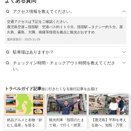
よくある質問
アクセス情報を教えてください。
交通アクセスは下記をご確認ください。
鹿児島空港→指宿駅 空港バス約１１０分。指宿駅→タクシー約５分。屋
久島、霧島、大隅、南薩等指宿を拠点に観光がおすすめ
最終更新日：2025-11-26
駐車場はありますか？
チェックイン時間・チェックアウト時間を教えてくださ
い。
トラベルガイド記事
旅に行きたくなる旅行記事をお届け
絶品グルメと名物「砂
観光列車「指宿のたま
【鹿児島】平和を考え
むし温泉」を巡る 心
て箱」で行く！絶景グ
る旅へ。知覧・万世で
と体を癒やす旅（鹿児
ルメとSUPで池田湖
たどる特攻隊の記憶