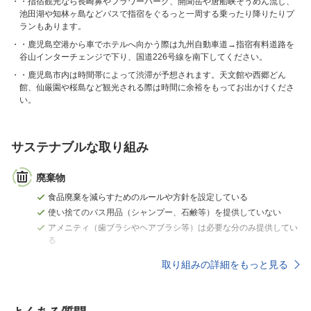
・指宿観光なら長崎鼻やフラワーパーク、開聞岳や唐船峡そうめん流し、
池田湖や知林ヶ島などバスで指宿をぐるっと一周する乗ったり降りたりプ
ランもあります。
・鹿児島空港から車でホテルへ向かう際は九州自動車道→指宿有料道路を
谷山インターチェンジで下り、国道226号線を南下してください。
・鹿児島市内は時間帯によって渋滞が予想されます。天文館や西郷どん
館、仙厳園や桜島など観光される際は時間に余裕をもってお出かけくださ
い。
サステナブルな取り組み
廃棄物
食品廃棄を減らすためのルールや方針を設定している
使い捨てのバス用品（シャンプー、石鹸等）を提供していない
アメニティ（歯ブラシやヘアブラシ等）は必要な分のみ提供してい
る
取り組みの詳細をもっと見る