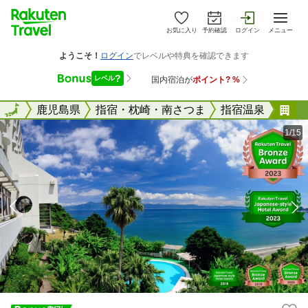
お気に入り
予約確認
ログイン
メニュー
全国
全国
鹿児島県
指宿・枕崎・南さつま
指宿温泉
指
1/15