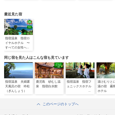
島県指宿市）
のパワースポット巡り
（2026年04月18日放
送）
最近見た宿
指宿温泉 指宿ロ
イヤルホテル 〜
すべての女性へ美
と健康を楽しむホ
テル〜
同じ宿を見た人はこんな宿も見ています
指宿温泉 夫婦露
鹿児島 砂むし温
指宿温泉 指宿フ
湯けむりと
天風呂の宿 吟松
泉 指宿白水館
ェニックスホテル
湯の宿 霧
（ぎんしょう）
ホテル
このページのトップへ