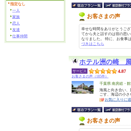
指定なし
一人
お客さまの声
家族
恋人
幸せな時間をありがとうござ
友達
てから夫と話すのは宿の思い
仕事仲間
なりました。 特に、お食事は最高
づきはこちら
ホテル洲の崎 
4.87
サービス
お客さまの声（185件）
エ
千葉県 南房総・
リ
海風と向き合い、
特
ごす、海辺の小さ
ア
徴
お気に入りに
お客さまの声