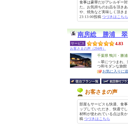
食事は豪華だがアレルギー対
た。お気持ちのお品を頂きあ
や、焼魚など美味しく頂きました
23:13:00投稿
つづきはこちら
南房総 勝浦 
4.83
サービス
お客さまの声（294件）
エ
千葉県 鴨川・勝
リ
～翠につつまれ、
特
つ和モダンな旅館
ア
徴
お気に入りに
お客さまの声
部屋もサービスも快適、食事
ップしていただき、快適でし
材料が使われている点は良かったの
稿
つづきはこちら