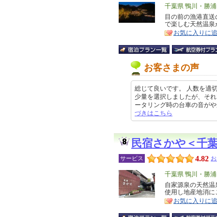
エ
千葉県 鴨川・勝
リ
目の前の漁港直送
特
で楽しむ天然温泉
ア
徴
お気に入りに
お客さまの声
総じて良いです。 人数を適
少量を選択しましたが、それ
ータリング時の台車の音がやかまし
づきはこちら
民宿さかや＜千
4.82
サービス
お
エ
千葉県 鴨川・勝
リ
自家源泉の天然温
特
使用し地産地消に
ア
徴
お気に入りに