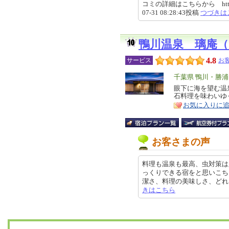
コミの詳細はこちらから https://revi
07-31 08:28:43投稿
つづきは
鴨川温泉 璃庵
4.8
サービス
お
エ
千葉県 鴨川・勝
リ
眼下に海を望む温
特
石料理を味わいゆ
ア
徴
お気に入りに
お客さまの声
料理も温泉も最高、虫対策は
っくりできる宿をと思いこち
潔さ、料理の美味しさ、どれも感動
きはこちら