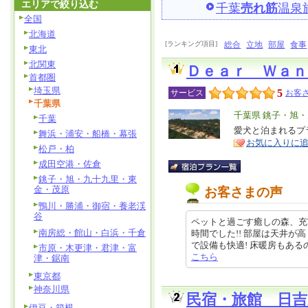
エリアで絞り込む
千葉
売れ筋
温泉
全国
北海道
[ランキング項目]
総合
立地
部屋
食事
東北
北関東
Ｄｅａｒ Ｗａｎ
首都圏
埼玉県
5
サービス
お客さ
千葉県
エ
千葉県 銚子・旭
千葉
リ
愛犬と泊まれるプ
特
舞浜・浦安・船橋・幕張
お気に入りに
ア
徴
松戸・柏
成田空港・佐倉
銚子・旭・九十九里・東
金・茂原
お客さまの声
鴨川・勝浦・御宿・養老渓
谷
ペットと過ごす癒しの森、充
南房総・館山・白浜・千倉
時間でした!! 部屋は天井
で設備も快適! 床暖房もあるのでち
市原・木更津・君津・富
こちら
津・鋸南
東京都
神奈川県
民宿・旅館 日吉
伊豆・箱根