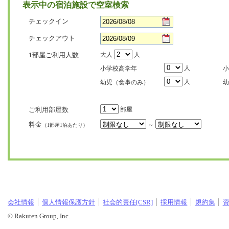
表示中の宿泊施設で空室検索
チェックイン
チェックアウト
1部屋ご利用人数
大人
人
人
小学校高学年
小
人
幼児（食事のみ）
幼
ご利用部屋数
部屋
料金
～
（1部屋1泊あたり）
会社情報
個人情報保護方針
社会的責任[CSR]
採用情報
規約集
© Rakuten Group, Inc.