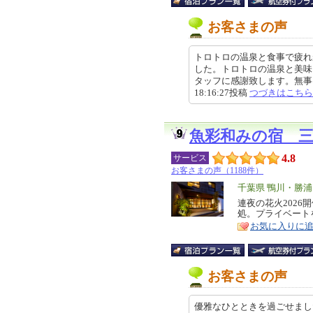
お客さまの声
トロトロの温泉と食事で疲れ
した。トロトロの温泉と美味
タッフに感謝致します。無事に家
18:16:27投稿
つづきはこちら
魚彩和みの宿 
4.8
サービス
お客さまの声（1188件）
エ
千葉県 鴨川・勝
リ
連夜の花火2026
特
処。プライベート
ア
徴
お気に入りに
お客さまの声
優雅なひとときを過ごせまし