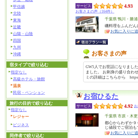
4.93
サービス
甲信越
お客さまの声（164件）
北陸
エ
千葉県 鴨川・勝
東海
リ
磯料理をふんだん
特
近畿
お気に入りに
ア
徴
山陽・山陰
四国
九州
お客さまの声
沖縄
宿タイプで絞り込む
GW5人でお世話になりまし
ました。 お刺身の盛り合わ
指定なし
ミの詳細はこちらから https://r
高級ホテル・旅館
温泉
民宿・ペンション
お宿ひるた
旅行の目的で絞り込む
4.92
サービス
お
指定なし
エ
千葉県 市原・木
レジャー
リ
都心からわずか９
特
ビジネス
じ値段でご宿泊も
ア
徴
お気に入りに
同伴者で絞り込む