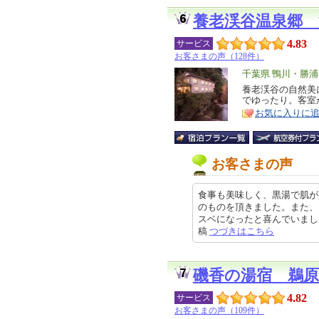
養老渓谷温泉郷 
4.83
サービス
お客さまの声（128件）
エ
千葉県 鴨川・勝
リ
養老渓谷の自然美
特
でゆったり。客室
ア
徴
お気に入りに
お客さまの声
食事も美味しく、黒湯で肌が
のものを頂きました。また、
スベになったと喜んでいました。 
稿
つづきはこちら
磯香の湯宿 鵜原
4.82
サービス
お客さまの声（109件）