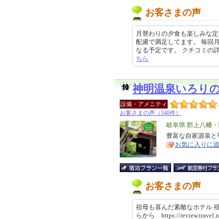
お客さまの声
月替わりの夕食も楽しみな定
配慮で満足してます。 毎回
なる予定です。 クチコミの詳細はこ
ちら
神明温泉いろり
設備・アメニティ
お客さまの声（340件）
エ
岐阜県 郡上八幡
リ
豊富な自家源泉と
特
お気に入りに
ア
徴
お客さまの声
祖母も喜んだ素敵なホテル 
らから https://review.travel.r