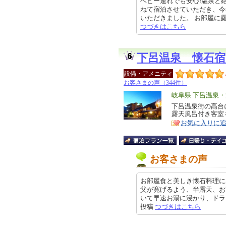
ベビー連れでも安心!温泉と
ねて宿泊させていただき、今
いただきました。 お部屋に露天風
つづきはこちら
下呂温泉 懐石
設備・アメニティ
お客さまの声（344件）
エ
岐阜県 下呂温泉
リ
下呂温泉街の高台
特
露天風呂付き客室
ア
徴
お気に入りに
お客さまの声
お部屋食と美しき懐石料理に
父が寛げるよう、半露天、お
いて早速お湯に浸かり、ドライブの
投稿
つづきはこちら