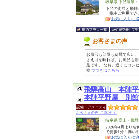
エ
岐阜県 下呂温泉
リ
下呂の街並と飛騨
特
一晩中ご利用でき
ア
徴
お気に入りに
お客さまの声
お風呂も部屋も綺麗で広い、
さえ目を瞑れば、お風呂も朝
足です。 なお、近くにコンビニの
稿
つづきはこちら
飛騨高山 本陣
本陣平野屋 別館
設備・アメニティ
お客さまの声（1380件）
エ
岐阜県 高山・飛騨
リ
2026年4月よ
特
で徒歩1分！赤い
ア
徴
お気に入りに