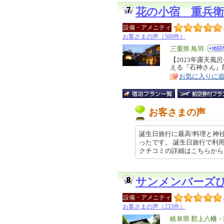
花の小宿 重兵衛
設備・アメニティ
お客さまの声（500件）
エ
三重県 鳥羽
リ
【2023年露天風
特
える『石神さん』
ア
徴
お気に入りに
お客さまの声
誕生日旅行に最高!料理と神
ったです。 誕生日旅行で利
クチコミの詳細はこちらから http
サンメンバーズ
設備・アメニティ
お客さまの声（233件）
エ
岐阜県 郡上八幡