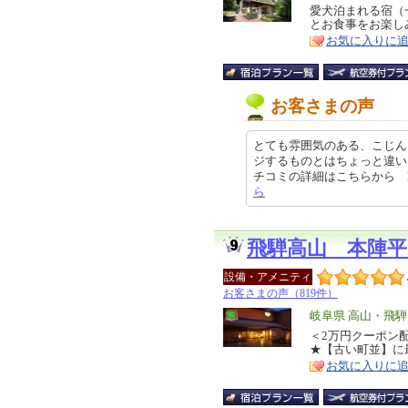
リ
愛犬泊まれる宿（
特
とお食事をお楽し
ア
徴
お気に入りに
お客さまの声
とても雰囲気のある、こじん
ジするものとはちょっと違い
チコミの詳細はこちらから https:/
ら
飛騨高山 本陣平
設備・アメニティ
お客さまの声（819件）
エ
岐阜県 高山・飛騨
リ
＜2万円クーポン
特
★【古い町並】に
ア
徴
お気に入りに