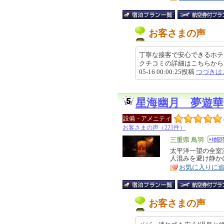
お客さまの声
丁寧な接客で安心できるホテル
クチコミの詳細はこちらから https://r
05-16 00:00:25投稿
つづきは
星海幽月 夢遊華
設備・アメニティ
お客さまの声（221件）
エ
三重県 鳥羽
リ
太平洋一望の全室
特
人混みを避け静か
ア
徴
お気に入りに
お客さまの声