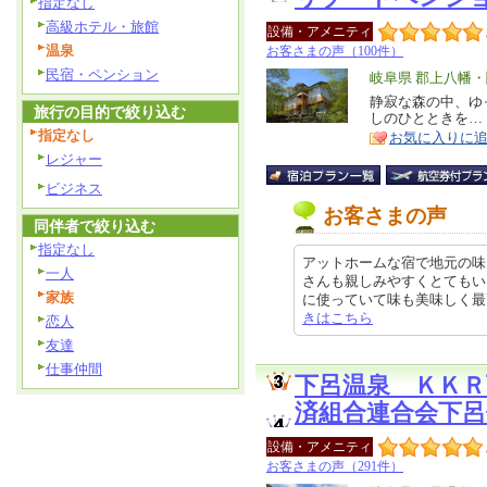
指定なし
高級ホテル・旅館
設備・アメニティ
温泉
お客さまの声（100件）
民宿・ペンション
エ
岐阜県 郡上八幡
リ
静寂な森の中、ゆ
特
旅行の目的で絞り込む
しのひとときを…
ア
徴
指定なし
お気に入りに
レジャー
ビジネス
お客さまの声
同伴者で絞り込む
指定なし
アットホームな宿で地元の味
一人
さんも親しみやすくとてもい
家族
に使っていて味も美味しく最高でした
きはこちら
恋人
友達
仕事仲間
下呂温泉 ＫＫ
済組合連合会下呂
設備・アメニティ
お客さまの声（291件）