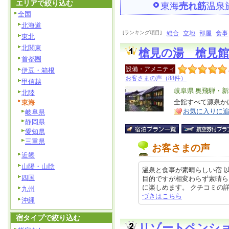
エリアで絞り込む
東海
売れ筋
温泉
全国
北海道
[ランキング項目]
総合
立地
部屋
食事
東北
北関東
槍見の湯 槍見館
首都圏
設備・アメニティ
伊豆・箱根
お客さまの声（88件）
甲信越
エ
岐阜県 奥飛騨・
北陸
リ
全館すべて源泉か
東海
特
お気に入りに
岐阜県
ア
徴
静岡県
愛知県
三重県
お客さまの声
近畿
山陽・山陰
温泉と食事が素晴らしい宿 
四国
目的ですが相変わらず素晴ら
に楽しめます。 クチコミの詳細はこ
九州
づきはこちら
沖縄
宿タイプで絞り込む
リゾートペンシ