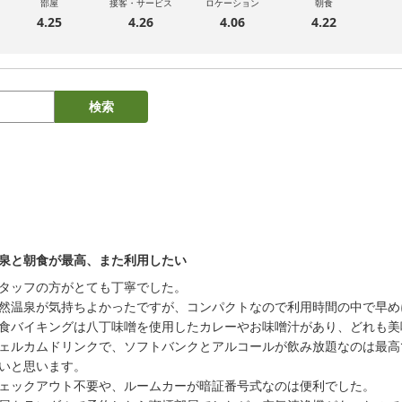
部屋
接客・サービス
ロケーション
朝食
4.25
4.26
4.06
4.22
検索
泉と朝食が最高、また利用したい
タッフの方がとても丁寧でした。

然温泉が気持ちよかったですが、コンパクトなので利用時間の中で早め
食バイキングは八丁味噌を使用したカレーやお味噌汁があり、どれも美
ェルカムドリンクで、ソフトバンクとアルコールが飲み放題なのは最高
いと思います。

ェックアウト不要や、ルームカーが暗証番号式なのは便利でした。
