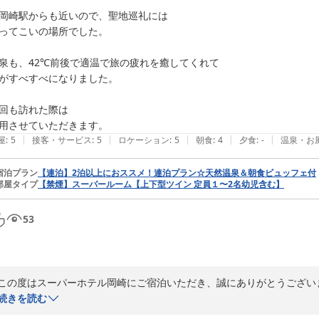
岡崎駅からも近いので、聖地巡礼には

お部屋につきましては、ご予約時のタイプにより喫煙室となりましたが
ってこいの場所でした。

たしました。チェックアウト不要のシステムやルームキーの暗証番号方
な活動についてもお客様に感じていただけたこと、大変光栄です。

泉も、42℃前後で適温で旅の疲れを癒してくれて

がすべすべになりました。

このように貴重なご意見とご感想を投稿いただき、心より感謝申し上げ
な立地と、日替わり朝食、天然温泉を特色としてこれからも皆様にご満
回も訪れた際は

用させていただきます。
次回もお会いできる日をスタッフ一同楽しみにしております。岡崎は真
|
|
|
|
|
屋
:
5
接客・サービス
:
5
ロケーション
:
5
朝食
:
4
夕食
:
-
温泉・お
つけてお過ごしくださいませ。

宿泊プラン
【連泊】2泊以上におススメ！連泊プラン☆天然温泉＆朝食ビュッフェ付
部屋タイプ
【禁煙】スーパールーム【上下型ツイン 定員１〜2名幼児含む】
スーパーホテル岡崎　支配人
天然温泉 葵の湯 スーパーホテル岡崎
53
2026-07-29
この度はスーパーホテル岡崎にご宿泊いただき、誠にありがとうございま
続きを読む
東海オンエアの聖地巡礼の旅に当館をお選びいただき、また立地や温泉