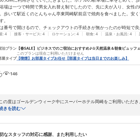
用いただき、ゆっくりとお寛ぎいただけたとのお声、大変光栄です。

浴場は一つで時間で男女入れ替え制でしたので、先に夫が入り、女性の
。歩いて駅近くのとんちゃん亭東岡崎駅前店で焼肉を食べました。安く
また、「スーパーホテルの中でも1番良かった」とのお言葉を頂戴でき
す。

リニューアルした朝食ラウンジなど、ビジネスや観光どちらにもご利用
よくお過ごしいただけるよう努めてまいります。近隣にはスーパーや飲
|
|
|
|
|
屋
:
4
接客・サービス
:
4
ロケーション
:
4
朝食
:
4
温泉・お風呂
:
4
気軽にご相談ください。

宿泊プラン
【春SALE】ビジネスでのご宿泊におすすめ♪☆天然温泉＆朝食ビュッフ
このプランは現在ご利用いただけません
お忙しい中、貴重なご投稿をいただき誠にありがとうございました。ま
部屋タイプ
【喫煙】お部屋タイプお任せ【部屋タイプは当日までのお楽しみ】
しく過ごしやすい季節を迎え、心地よい気候が続いております。どうぞ
146
次回もお待ちしております。

スーパーホテル岡崎　支配人
天然温泉 葵の湯 スーパーホテル岡崎
この度はゴールデンウィーク中にスーパーホテル岡崎をご利用いただき
2026-05-09
続きを読む
ホテルの駐車場にお車をお停めいただき、岡崎城まで歩いて散策された
大変嬉しく拝見いたしました。また、天然温泉「葵の湯」では時間入れ
夫婦それぞれのご入浴時間を調整いただき、ご理解とご協力に心より感
切なスタッフの対応に感謝、また利用したい
のひとときをお過ごしいただけたとのこと、旅先での食事も大切な楽しみ