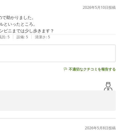
2026年5月10日
投稿
さや、遮光性の高いカーテン、静かな環境によって快適に
で助かりました。

ります。当ホテルではお客様にぐっすりお休みいただける
ルといったところ。

ンビニまでは少し歩きます？
|
|
風呂
:
5
設備
:
5
清潔さ
:
5
大変感謝しております。2023年3月にリニューアルした朝
温泉「葵の湯」も大変ご好評いただいております。ビジネ
はぜひご利用ください。

いよいよ夏本番を迎え、岡崎の街も活気づいております。
不適切なクチコミを報告する
ださいませ。

ルをお選びいただき誠にありがとうございます。

ただき、大変嬉しく存じます。ご旅行の拠点として快適に
朝食やウェルカムバーの充実具合は流石安定のスーパーホ
2026年5月8日
投稿
の天然温泉や日替わりの無料朝食、ウェルカムバーには地