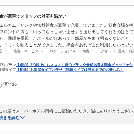
した。東岡崎駅から徒歩圏内にあり、巡礼や観光のお客様に多くご利用
のことで安心いたしました。

食が豪華でスタッフの対応も温かい
温泉では適温にて肌がすべすべになったとおっしゃっていただき、旅の
ェルカムドリンクや無料朝食が豪華で充実していました。朝食会場を担
ております。当館の天然温泉は、多くのお客様からもご好評をいただい
フロントの方も「いってらっしゃいませ」と送り出してくれるのはとて
れば幸いです。

た、睡眠を重視したホテルだけあって、部屋があまり明るくないこと、
、ぐっすり眠ることができました。機会があればまた利用したいと思い
周期的に内容が変わる無料の朝食や、全室ネット接続無料、ご滞在を快
|
|
|
|
|
屋
:
5
接客・サービス
:
5
ロケーション
:
4
朝食
:
5
夕食
:
-
温泉・お
で、ご感想などございましたら、ぜひ次回お聞かせください。

宿泊プラン
【連泊】2泊以上におススメ！連泊プラン☆天然温泉＆朝食ビュッフェ付
部屋タイプ
【禁煙】お部屋タイプお任せ【部屋タイプは当日までのお楽しみ】
貴重なお時間を割いてクチコミを投稿いただきましたこと、心より感謝申
今年の岡崎は梅雨明けが早く、連日暑い日が続いております。どうぞご
126
お立ち寄りくださいませ。次回もお待ちしております。

スーパーホテル岡崎　支配人
この度はスーパーホテル岡崎にご宿泊いただき、誠にありがとうございま
天然温泉 葵の湯 スーパーホテル岡崎
続きを読む
2026-07-29
ウェルカムドリンクや無料朝食が豪華で充実していたとのお言葉、また
メントを頂けたこと、大変嬉しく拝見いたしました。「いってらっしゃ