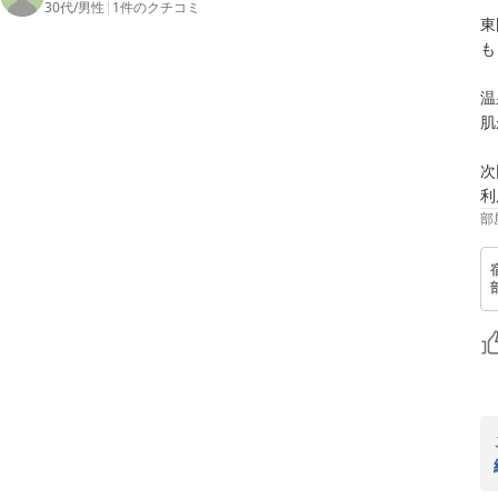
30代
/
男性
|
1
件のクチコミ
東
も
温
肌
次
利
部