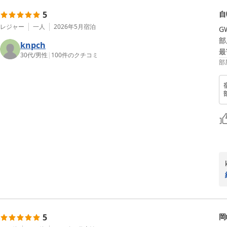
5
自
レジャー
一人
2026年5月
宿泊
G
部
knpch
最
30代
/
男性
|
100
件のクチコミ
部
5
岡