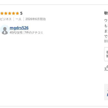
5
朝
ビジネス
一人
2026年6月
宿泊
ウ
も
mgdrs526
ま
40代
/
女性
|
7
件のクチコミ
で
部