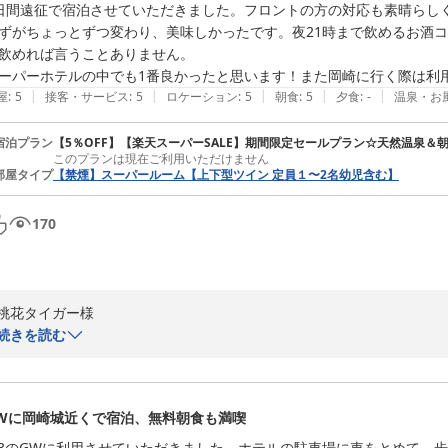
域限定のドリンクもご用意しておりますので、皆さまにご好評いただいて
日間遠征で宿泊させていただきました。フロントの方の対応も素晴らし
ずがちょっとずつ変わり、美味しかったです。夜21時まで飲めるお酒
一方で、コンビニがやや離れている点につきましてはご不便をおかけし
飲めれば言うことありません。

過ごしいただけるよう、今後ともできる限りの工夫を続けてまいります。
|
|
|
|
|
屋
:
5
接客・サービス
:
5
ロケーション
:
5
朝食
:
5
夕食
:
-
温泉・お
当ホテルは名鉄東岡崎駅から徒歩圏内で、岡崎城など主要観光地にもほ
す。もし次回も岡崎へお越しの際は、旅のご予定やサイクリングのお話も
宿泊プラン
【5％OFF】【楽天スーパーSALE】期間限定セールプラン☆天然温泉＆
このプランは現在ご利用いただけません
部屋タイプ
【禁煙】スーパールーム【上下型ツイン 定員１〜2名幼児含む】
ご投稿いただきましたこと、改めて御礼申し上げます。5月に入り爽や
しく、思い思いのご滞在がより快適なものとなりますようスタッフ一同心
170
次回もお待ちしております。

スーパーホテル岡崎　支配人
桃花タイガー様

天然温泉 葵の湯 スーパーホテル岡崎
この度はスーパーホテル岡崎にご宿泊いただき、誠にありがとうござい
続きを読む
2026-05-10
お過ごしいただけた様子が伝わり大変嬉しく思います。

フロントスタッフへのお褒めの言葉や「朝食バイキングも3日間おかず
Wに岡崎城近くで宿泊、無料朝食も満喫
酒コーナーも最高でした」というご感想を拝見し、スタッフ一同大変励
満足いただけるように日替わりでメニューを提供しており、お楽しみい
/3のGWに利用させていただきました。ホテルの駐車場に車をとめて、歩