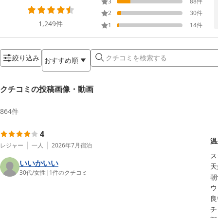
3
88
件
2
30
件
1,249
件
1
14
件
絞り込み
おすすめ順
クチコミの投稿画像・動画
864
件
4
温
レジャー
一人
2026年7月
宿泊
ス
いいかいい
天
30代
/
女性
|
1
件のクチコミ
朝
ウ
良
チ