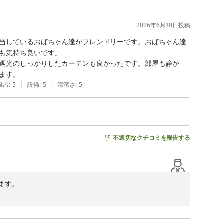
いただいておりますが、その利便性を感じていただけたと
2026年6月30日
投稿
お疲れも少しでも癒せたご様子にスタッフ一同大変安堵し
当しているおばちゃん達がフレンドリーです。おばちゃん達
ており、仕事や旅の合間にほっと一息つけるひとときとな
も気持ち良いです。

遮光のしっかりしたカーテンも良かったです。部屋も静か
ます。
適にお過ごしいただける備品も各種ご用意しておりますの
|
|
風呂
:
5
設備
:
5
清潔さ
:
5
し上げます。

自愛のうえ、また岡崎での巡礼やご予定の際はぜひ当館に
不適切なクチコミを報告する
す。

朝食会場のスタッフやフロントスタッフに対し心温まるコ
いませ」とのお見送りが気持ち良いとのお声も、スタッフ