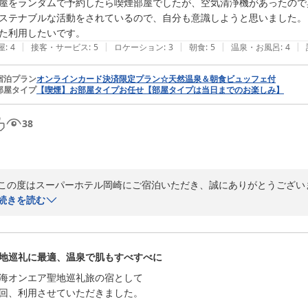
屋をランダムで予約したら喫煙部屋でしたが、空気清浄機があったので
ステナブルな活動をされているので、自分も意識しようと思いました。

た利用したいです。
|
|
|
|
|
屋
:
4
接客・サービス
:
5
ロケーション
:
3
朝食
:
5
温泉・お風呂
:
4
宿泊プラン
オンラインカード決済限定プラン☆天然温泉＆朝食ビュッフェ付
部屋タイプ
【喫煙】お部屋タイプお任せ【部屋タイプは当日までのお楽しみ】
38
この度はスーパーホテル岡崎にご宿泊いただき、誠にありがとうござい
だき大変嬉しく思っております。

続きを読む
天然温泉が気持ちよかったが、ややコンパクトだったというご指摘をい
をおかけし申し訳ございません。今後もご利用しやすい環境づくりに努め
地巡礼に最適、温泉で肌もすべすべに
ご朝食やウェルカムドリンクに関しましてもご満足いただけたご様子が
海オンエア聖地巡礼旅の宿として

を使ったカレーやお味噌汁など、岡崎ならではのお料理をご用意し、皆
回、利用させていただきました。

リンクをお部屋にお持ちいただける点もお喜びいただけて何よりです。
