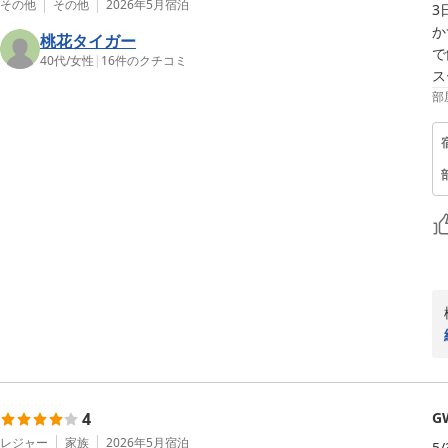
その他
その他
2026年5月
宿泊
3
か
桃花タイガー
で
40代
/
女性
|
16
件のクチコミ
部
4
G
レジャー
家族
2026年5月
宿泊
5