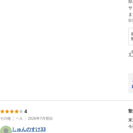
部
サ
ま
部
4
聖
その他
一人
2026年7月
宿泊
東
今
しゅんのすけ33