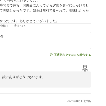
時間まで待ち、お風呂に入ってから夕食を食べに出かけまし
て美味しかったです。朝食は無料で食べれて、美味しかった
ましたこと、心から感謝いたします。当ホテルは天然温泉や
いただきやすい環境を目指しており、今後もお客様が心地
食店もございますので、次回ご利用の際はスタッフまでお
|
設備
:
4
清潔さ
:
4
ェ付
た岡崎にお越しの際はぜひお立ち寄りください。新緑が美
お体にお気をつけてお過ごしください。

不適切なクチコミを報告する
、誠にありがとうございます。

とのこと、歴史ある街並みをお楽しみいただけたご様子を
替え制についてご不便をおかけし申し訳ございません。ご
謝申し上げます。お風呂の後は駅近くのお店で楽しい夕食
2026年8月1日
投稿
の一つかと存じます。
