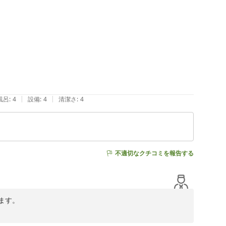
、空気清浄機で快適にお過ごしいただけたご様子に安堵い
式もご評価いただきありがとうございます。サステナブル
ます。スーパーホテル岡崎は、ビジネスにも観光にも便利
足いただける滞在を目指してまいります。

夏の暑さが厳しい季節となりました。どうぞ体調にお気を
|
|
風呂
:
4
設備
:
4
清潔さ
:
4
不適切なクチコミを報告する
す。

について高いご評価をいただきとても嬉しく拝読いたしま