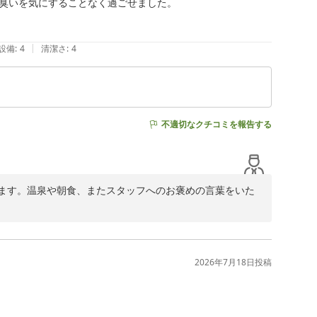
臭いを気にすることなく過ごせました。

|
設備
:
4
清潔さ
:
4
不適切なクチコミを報告する
ます。温泉や朝食、またスタッフへのお褒めの言葉をいた
ただきありがとうございます。混雑する時間帯にはご不便
てまいります。

2026年7月18日
投稿
伺え安心いたしました。当ホテルでは地元名産の八丁味噌
様に楽しんでいただけるよう心がけております。また、ド