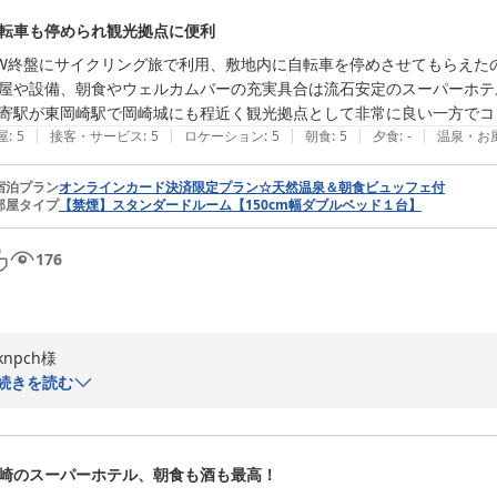
一同の励みになります。

転車も停められ観光拠点に便利
睡眠環境についてもご満足いただけたようで何よりです。お部屋の明る
W終盤にサイクリング旅で利用、敷地内に自転車を停めさせてもらえたの
お休みいただけたことは、私どものサービスへの大きな評価と感じてお
屋や設備、朝食やウェルカムバーの充実具合は流石安定のスーパーホテ
よう、細やかな配慮を心がけております。

寄駅が東岡崎駅で岡崎城にも程近く観光拠点として非常に良い一方でコ
|
|
|
|
|
屋
:
5
接客・サービス
:
5
ロケーション
:
5
朝食
:
5
夕食
:
-
温泉・お
豪華な朝食や心地よい接客といったお褒めの言葉の数々に、スタッフ一同
食ラウンジでは、日替わりのメニューをお楽しみいただけるほか、天然
宿泊プラン
オンラインカード決済限定プラン☆天然温泉＆朝食ビュッフェ付
部屋タイプ
【禁煙】スタンダードルーム【150cm幅ダブルベッド１台】
スにも観光にも便利な立地となっておりますので、また岡崎へお越しの際
お忙しい中クチコミをご投稿いただき、誠にありがとうございました。
176
これからも暑さが続きますので、どうぞご体調にお気をつけてお過ごしく
次回もお待ちしております。

knpch様

スーパーホテル岡崎　支配人
この度はゴールデンウィーク終盤のサイクリング旅のご宿泊に、当ホテ
続きを読む
天然温泉 葵の湯 スーパーホテル岡崎
自転車でお越しになられ、敷地内に駐輪できて助かったとのお言葉をい
2026-07-08
ご利用いただけたようで、何よりでございます。そして「部屋や設備、
崎のスーパーホテル、朝食も酒も最高！
テル」とのお褒めのお言葉を賜り、心より感謝申し上げます。当館自慢