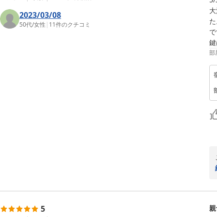
大
2023/03/08
た
50代
/
女性
|
11
件のクチコミ
で
部
5
親