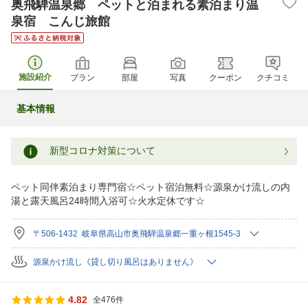
奥飛騨温泉郷 ペットと泊まれる素泊まり温
泉宿 こんじ旅館
施設紹介
プラン
部屋
写真
クーポン
クチコミ
基本情報
新型コロナ対策について
ペット同伴素泊まり専門宿☆ペット宿泊無料☆源泉かけ流しの内
湯と露天風呂24時間入浴可☆火水定休です☆
〒506-1432 岐阜県高山市奥飛騨温泉郷一重ヶ根1545-3
源泉かけ流し《貸し切り風呂はありません》
4.82
全476件