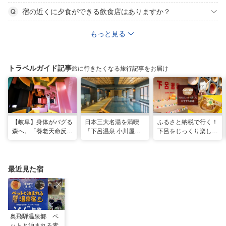
宿の近くに夕食ができる飲食店はありますか？
もっと見る
トラベルガイド記事
旅に行きたくなる旅行記事をお届け
【岐阜】身体がバグる
日本三大名湯を満喫
ふるさと納税で行く！
森へ。「養老天命反転
「下呂温泉 小川屋」
下呂をじっくり楽しむ
地」から始まる体感リ
で過ごす癒やし旅
おすすめ10選
セット旅
最近見た宿
奥飛騨温泉郷 ペ
ットと泊まれる素