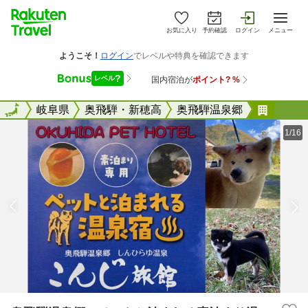
お気に入り
予約確認
ログイン
メニュー
全国
全国
岐阜県
奥飛騨・新穂高
奥飛騨温泉郷
奥飛騨
1/16