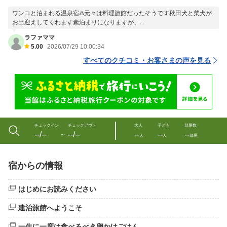
ワンコと泊まれる温泉宿♨️元々は料理旅館だったそうです秋田犬と柴犬が
お出迎えしてくれます素泊まりになりますが、...
ラファママ
5.00
2026/07/29 10:00:34
すべてのクチコミ・お客さまの声を見る
チェックイン
チェックアウト
大人
子ども
部屋数
--/--
--/--
--
--
--
〜
人
人
部屋
宿からの情報
はじめにお読みください
建治旅館へようこそ
一生に一度は食べるべき卵かけごはん