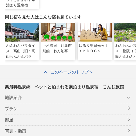
泊まり温泉宿 こ
んじ旅館
同じ宿を見た人はこんな宿も見ています
わんわんパラダイ
下呂温泉 紅葉館
ゆるり奥日光ｗｉ
わんわんパ
ス 高山（旧：高
別館 わん泊亭
ｔｈＤＯＧＳ
ス 松阪（
山わんわんパラダ
阪わんわん
イス ホテル＆コ
イス 森の
テージ）
スメール）
このページのトップへ
奥飛騨温泉郷 ペットと泊まれる素泊まり温泉宿 こんじ旅館
施設紹介
プラン
部屋
写真・動画