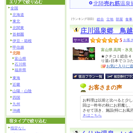
エリアで絞り込む
北陸
売れ筋
温泉
全国
北海道
[ランキング項目]
総合
立地
部屋
食事
東北
北関東
庄川温泉郷 鳥越
首都圏
5
サービス
お客さ
伊豆・箱根
甲信越
エ
富山県 高岡・氷
北陸
リ
★クチコミ総合４
特
富山県
り湯♪日本でココ
ア
徴
石川県
お気に入りに
福井県
東海
近畿
お客さまの声
山陽・山陰
四国
お料理は以前と比べると少し
九州
回は一昨年の秋にお邪魔し、
させて頂き、施設(特にお風呂は気に
沖縄
きはこちら
宿タイプで絞り込む
指定なし