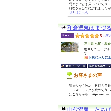
隅々まで行き届いていてリラ
料理を目当てに訪れましたが、今度
づきはこちら
和倉温泉はまづ
5
サービス
お客さ
エ
石川県 七尾・和
リ
復興リニューアル
特
す！
ア
徴
お気に入りに
お客さまの声
気兼ねなく飲めて料理も美味
ールやドリンクが飲めて良い
はこちらから https://review.
山代温泉 たち