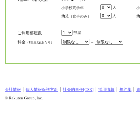
人
小学校高学年
小
人
幼児（食事のみ）
幼
ご利用部屋数
部屋
料金
～
（1部屋1泊あたり）
会社情報
個人情報保護方針
社会的責任[CSR]
採用情報
規約集
© Rakuten Group, Inc.