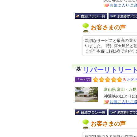
ア
徴
お気に入りに
お客さまの声
親切なサービスと最高の露天
いました。 特に露天風呂と
ます!! 本当にお勧めです(^^) ク
リバーリトリー
5
サービス
お客さ
エ
富山県 富山・八
リ
神通峡のほとりに
特
お気に入りに
ア
徴
お客さまの声
現実逃避できる素敵な空間と