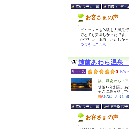
お客さまの声
ビュッフェも体験も大満足!
でとても美味しかったです。
かプリン、本当においしかったです
つづきはこちら
越前あわら温泉
5
サービス
お客さ
エ
福井県 あわら・三
リ
明治17年創業、
特
そこに居るだけで
ア
徴
お気に入りに
お客さまの声