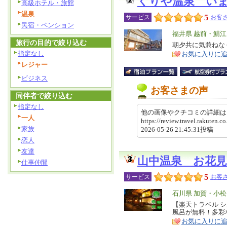
くりや温泉 い
高級ホテル・旅館
温泉
5
サービス
お客さ
民宿・ペンション
エ
福井県 越前・鯖
旅行の目的で絞り込む
リ
朝夕共に気兼ねな
特
指定なし
お気に入りに
ア
徴
レジャー
ビジネス
お客さまの声
同伴者で絞り込む
指定なし
他の画像やクチコミの詳細
一人
https://review.travel.rakute
家族
2026-05-26 21:45:31投稿
恋人
友達
山中温泉 お花見
仕事仲間
5
サービス
お客さ
エ
石川県 加賀・小
リ
【楽天トラベル 
特
風呂が無料！多彩
ア
徴
お気に入りに