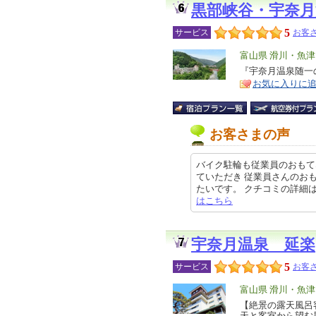
黒部峡谷・宇奈
5
サービス
お客さ
エ
富山県 滑川・魚
リ
『宇奈月温泉随一
特
お気に入りに
ア
徴
お客さまの声
バイク駐輪も従業員のおもて
ていただき 従業員さんのお
たいです。 クチコミの詳細はこちら
はこちら
宇奈月温泉 延楽
5
サービス
お客さ
エ
富山県 滑川・魚
リ
【絶景の露天風呂
特
天と客室から望む