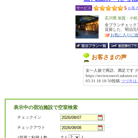
5
サービス
お客さ
エ
石川県 加賀・小
リ
全プランチェック
特
逗留した、明治元
ア
徴
お気に入りに
お客さまの声
女一人旅で再訪、満足です
https://review.travel.rakute
05-31 18:18:50投稿
つづきは
表示中の宿泊施設で空室検索
チェックイン
チェックアウト
1部屋ご利用人数
大人
人