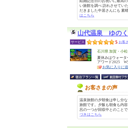
結婚記念日のお祝いに最高の
い旅館を調べ 訪れさせてい
だきました中居さんにも 素晴らしい
はこちら
山代温泉 ゆの
5
サービス
お客さ
エ
石川県 加賀・小
リ
夏休みはウォータ
特
アワード2025 
ア
徴
お気に入りに
お客さまの声
温泉旅館の夕朝食は申し分な
旅館です。夕飯も朝食も内容
呂の一つが回収中とのことで益々楽
づきはこちら