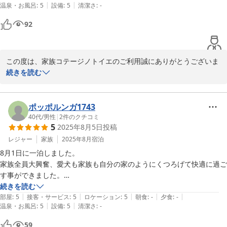
今後も、より一層のサービス向上に努めて参ります。

|
|
温泉・お風呂
:
5
設備
:
5
清潔さ
:
-
島朝市で購入した干物を朝食に焼いて食べたり、スーパーで買った能登
またのご利用、心よりお待ちしております。

牛をステーキにしたり♪♪♪

92
自炊の出来る宿泊施設ならではの楽しみ方が出来ました！

家族コテージ ノトイエ

暑かったのでバーベキューはやめましたが、食材さえ購入してきたらた
竹下 洋平
らすぐに出来るよう準備がされていました。

この度は、家族コテージノトイエのご利用誠にありがとうございま
七尾市まで30分ちょっと、輪島市まで1時間ちょっととアクセスもよ
家族コテージ ノトイエ
す。

続きを読む
く、震災の被害と復興状況を実際にこの目で確かめることができまし
2025-12-09
ご家族、愛犬とご一緒に気持ちよくお過ごしいただいたようで、何
た。

よりです。

オーナーの方も色々と情報を教えてくださり、ありがとうございまし
ポッポルンガ1743
た。

ノトイエは、お客様にとっての第二の我が家でありたいと思ってお
40代
/
男性
|
2
件のクチコミ
能登に出かける時は、また利用したいと思いました！
5
2025年8月5日
投稿
りますが、お料理や温泉など、楽しい滞在のお手伝いが出来てうれ
しく思います。

レジャー
家族
2025年8月
宿泊
8月1日に一泊しました。

小鳥のさえずりや虫の鳴き声の中でのバーベキューは格別ですの
家族全員大興奮、愛犬も家族も自分の家のようにくつろげて快適に過ご
で、機会がございましたら、ご利用をお待ちしております。

す事ができました。

消耗品、備品なども充実しており、オーナーさんの気配りが感じられと
続きを読む
震災から１年と８カ月、能登は少しづつ前進しておりますので、引
|
|
|
|
|
ても有り難く、うれしく思いました。

部屋
:
5
接客・サービス
:
5
ロケーション
:
5
朝食
:
-
夕食
:
-
き続きの応援よろしくお願いいたします。

|
|
温泉・お風呂
:
5
設備
:
5
清潔さ
:
-
次は違う棟にしようか、また同じところもいいな、連泊もいいな・・・
など考えるのが楽しいです。また利用させて頂きます。

59