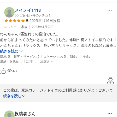
ノトイエは全５棟全て屋根付きＢＢＱテラス完備、それぞれインテ
メイメイ1118
リアデザインや雰囲気は異なりますので、次回は他のコテージのご
60代
/
女性
|
7
件のクチコミ
5
2025年4月6日
投稿
利用も検討いただけますと幸いです。

レジャー
家族
2025年4月
宿泊
この度は、嬉しいコメントをありがとうございました。

わんちゃん2匹連れての宿泊でした。

今後も、より一層のサービス向上に努めて参ります。

前から泊まってみたいと思っていました。念願の初ノトイエ宿泊です！

またのご利用、心よりお待ちしております。

わんちゃんもリラックス、飼い主もリラックス、温泉のお風呂も最高気
持ちよかったです！

続きを読む
家族コテージ ノトイエ

|
|
|
|
|
全棟制覇目指してまたお邪魔させてもらいます。

部屋
:
5
接客・サービス
:
5
ロケーション
:
5
朝食
:
-
夕食
:
-
竹下 洋平
|
|
温泉・お風呂
:
5
設備
:
5
清潔さ
:
-
久しぶりの能登、ノトイエさんに宿泊できて大満足の旅でした。ありが
とうございました。
2025-06-29
43
この度は、家族コテージノトイエのご利用誠にありがとうございま
す。

続きを読む
ワンちゃんとリラックスしてお過ごしいただけたようで何よりで
す。

投稿者さん