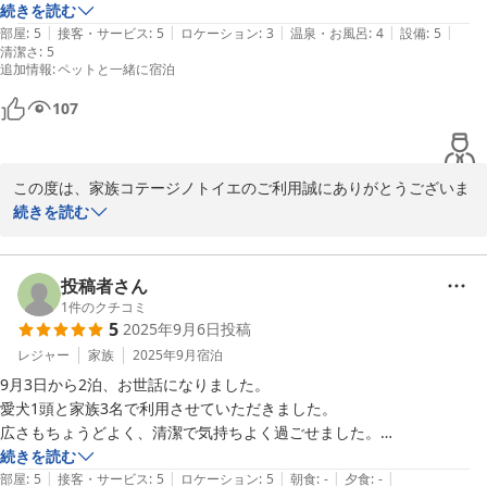
バーベキューとドッグランですと、３号棟そよかぜなどおすすめで
バーベキューコンロとテーブルもあり暖かい時に来た時は使おうと思っ
続きを読む
す。

|
|
|
|
|
ています。

部屋
:
5
接客・サービス
:
5
ロケーション
:
3
温泉・お風呂
:
4
設備
:
5
清潔さ
:
5
犬たちも外のドックランで楽しそうに遊んで、

追加情報
:
ペットと一緒に宿泊
この度は、嬉しいコメントをありがとうございました。

お風呂は温泉なので家族は満足していました。

今後も、より一層のサービス向上に努めて参ります。

次は暖かい季節に利用させてもらいたいと思います。
107
またのご利用、心よりお待ちしております。

家族コテージ ノトイエ

この度は、家族コテージノトイエのご利用誠にありがとうございま
竹下 洋平
す。

続きを読む
家族コテージ ノトイエ
ご家族様、愛犬と快適にお過ごしいただけたようで何よりです。

2026-01-06
ドッグランや温泉はノトイエの自慢ですが、お楽しみいただきうれ
投稿者さん
しく思います。

1
件のクチコミ
5
2025年9月6日
投稿
暖かい時期は、森の中でのバーベキューもおすすめです！

レジャー
家族
2025年9月
宿泊
ノトイエは全５棟全て愛犬可、温泉、屋根付きバーベキュー完備、
9月3日から2泊、お世話になりました。

それぞれのコテージは内装デザインが異なりますので、次回は別の
愛犬1頭と家族3名で利用させていただきました。

コテージのご利用も検討いただけますと幸いです。

広さもちょうどよく、清潔で気持ちよく過ごせました。

お風呂は温泉で、ゆったりと贅沢に入ることができ大満足でした！

続きを読む
この度は、うれしいコメントをありがとうございました。

|
|
|
|
|
キッチンも使いやすく、ご当地の食材を購入してきて調理しました。輪
部屋
:
5
接客・サービス
:
5
ロケーション
:
5
朝食
:
-
夕食
:
-