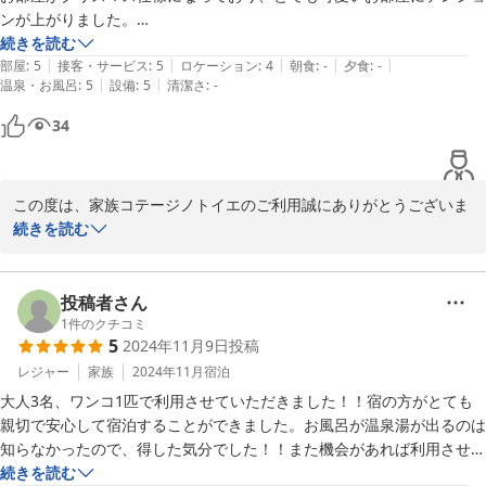
ジのご利用も検討いただけますと幸いです。

ンが上がりました。

清潔感があり、また設備やアメニティが充実していて、味噌が冷蔵庫に
続きを読む
この度は、うれしいコメントをありがとうございました。

|
|
|
|
|
常備されていたり、お水が置いてあったりと、細かいところまで気配り
部屋
:
5
接客・サービス
:
5
ロケーション
:
4
朝食
:
-
夕食
:
-
今後もより一層のサービス向上に努めて参ります。

|
|
温泉・お風呂
:
5
設備
:
5
清潔さ
:
-
されており素敵な宿でした。

またのご利用、心よりお待ちしております。

またぜひ利用したいです。
34
家族コテージ ノトイエ

竹下 洋平
この度は、家族コテージノトイエのご利用誠にありがとうございま
2024-12-15
す。

続きを読む
快適にお過ごしいただいたようで、何よりです。

ノトイエでは、出来るだけ身軽にお越しいただけるように、備品類
投稿者さん
を取り揃えておりますが、お役に立ててうれしく思います。

1
件のクチコミ
5
2024年11月9日
投稿
また、クリスマス仕様も、お気に召していただき光栄です。

レジャー
家族
2024年11月
宿泊
ノトイエは全５棟、それぞれデザインや雰囲気が異なりますので、
大人3名、ワンコ1匹で利用させていただきました！！宿の方がとても
別のコテージのご利用も検討いただけますと幸いです。

親切で安心して宿泊することができました。お風呂が温泉湯が出るのは
知らなかったので、得した気分でした！！また機会があれば利用させて
この度は、うれしいコメントをありがとうございました。

ください！
続きを読む