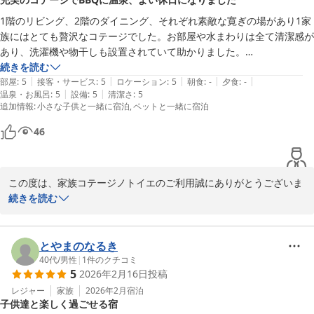
大変励みになります。

今後も、より一層のサービス向上に努めて参ります。

1階のリビング、2階のダイニング、それぞれ素敵な寛ぎの場があり1家
族にはとても贅沢なコテージでした。お部屋や水まわりは全て清潔感が
またのご予約いつでもお待ちしております。

あり、洗濯機や物干しも設置されていて助かりました。

引き続きよろしくお願い申し上げます。

BBQは不慣れですが道具等に困る事もなく屋根付きスペースで快適に
続きを読む
|
|
|
|
|
利用でき、子供達はハンモックに揺られ、夜は温泉の出る広いお風呂に
部屋
:
5
接客・サービス
:
5
ロケーション
:
5
朝食
:
-
夕食
:
-
家族コテージ ノトイエ

|
|
温泉・お風呂
:
5
設備
:
5
清潔さ
:
5
大喜びでした！

追加情報
:
小さな子供と一緒に宿泊
ペットと一緒に宿泊
竹下 洋平
自然に囲まれて大変充実した良い日を過ごすことができたので、ぜひお
すすめしたいです。
家族コテージ ノトイエ
46
2026-06-21
この度は、家族コテージノトイエのご利用誠にありがとうございま
す。

続きを読む
天候にも恵まれ、自然の中で充実したひと時をお過ごしいただけた
ようで何よりです。

また、お子様がハンモックや広めのお風呂に大喜びとのこと、大変
とやまのなるき
うれしく思います。

40代
/
男性
|
1
件のクチコミ
5
2026年2月16日
投稿
全５棟のコテージはそれぞれ趣が異なりますので、次回他のコテー
レジャー
家族
2026年2月
宿泊
子供達と楽しく過ごせる宿
ジのご利用も是非ご検討くださいませ。
