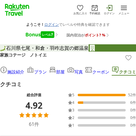
お気に入り
予約確認
ログイン
メニュー
石川県
七尾・和倉・羽咋
志賀の郷温泉
家族コテージ ノトイエ
施設紹介
プラン
部屋
写真
クーポン
クチコミ
クチコミ
総合評価
5
52
件
4.92
4
6
件
3
0
件
2
0
件
61
件
1
0
件