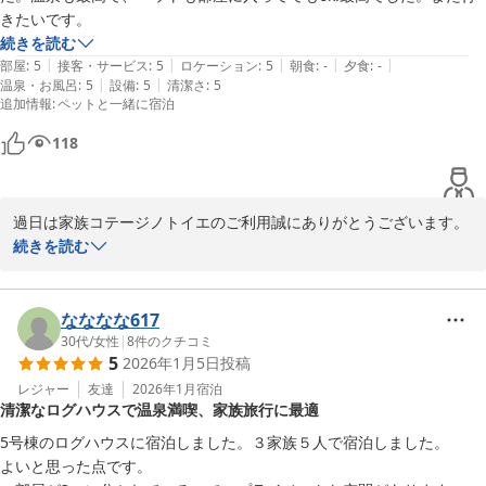
きたいです。
またのご利用、心よりお待ちしております。

続きを読む
|
|
|
|
|
部屋
:
5
接客・サービス
:
5
ロケーション
:
5
朝食
:
-
夕食
:
-
家族コテージ ノトイエ

|
|
温泉・お風呂
:
5
設備
:
5
清潔さ
:
5
竹下 洋平
追加情報
:
ペットと一緒に宿泊
家族コテージ ノトイエ
118
2025-11-28
過日は家族コテージノトイエのご利用誠にありがとうございます。

愛犬とご一緒に、快適にお過ごしいただけたようで何よりです。

続きを読む
温泉もご満喫いただいたようですね。

ノトイエは全５棟全て、愛犬可、温泉完備、それぞれのコテージは
なななな617
内装デザインが異なりますので、遠方からではございますが機会が
30代
/
女性
|
8
件のクチコミ
5
2026年1月5日
投稿
ございましたら、別のコテージのご利用も検討いただけますと幸い
です。

レジャー
友達
2026年1月
宿泊
清潔なログハウスで温泉満喫、家族旅行に最適
この度は、嬉しいコメントをありがとうございました。

5号棟のログハウスに宿泊しました。３家族５人で宿泊しました。

今後もより一層のサービス向上に努めて参ります。

よいと思った点です。

またのご利用、心よりお待ちしております。
