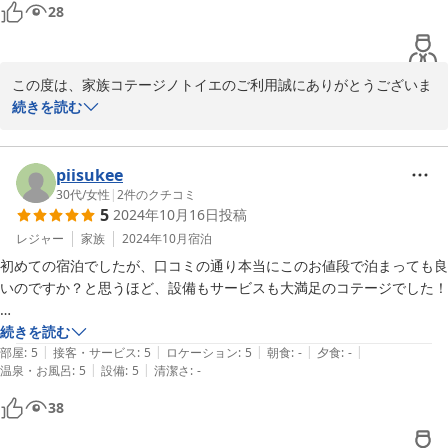
石川に伺う機会がありましたら、また愛犬と宿泊させていただきたいと
28
思います。

家族コテージ ノトイエ

家族との素敵な時間を過ごすことができました。

竹下 洋平
ありがとうございました。
この度は、家族コテージノトイエのご利用誠にありがとうございま
2024-11-09
す。

続きを読む
ご家族、愛犬と楽しい時間をお過ごしいただいたようで何よりで
す。

piisukee
ノトイエでは、出来るだけ身軽にお越しいただけるように、備品類
30代
/
女性
|
2
件のクチコミ
5
2024年10月16日
投稿
を取り揃えておりますが、お役に立ててうれしく思います。

自慢の温泉も、ご満喫いただいたようですね。

レジャー
家族
2024年10月
宿泊
初めての宿泊でしたが、口コミの通り本当にこのお値段で泊まっても良
ノトイエは、全５棟全て愛犬可、それぞれのコテージはデザインや
いのですか？と思うほど、設備もサービスも大満足のコテージでした！

雰囲気が異なりますので、別のコテージでは、また違った雰囲気を
お楽しみいただけるかと思います。

なにより我が家の愛犬は少し怖がりで、普段ホテルなどに泊まると、い
続きを読む
また、温泉も全て完備です。

|
|
|
|
|
つもと違う環境に怯えてしまうのですが…

部屋
:
5
接客・サービス
:
5
ロケーション
:
5
朝食
:
-
夕食
:
-
|
|
温泉・お風呂
:
5
設備
:
5
清潔さ
:
-
次回は、別のコテージのご利用もご検討いただけますと幸いです。

ノトイエさんのコテージは落ち着く雰囲気だったのか、珍しく安心して
38
この度は、うれしいコメントをありがとうございました。

ぐっすり眠っていました！

今後もより一層のサービス向上に努めて参ります。
