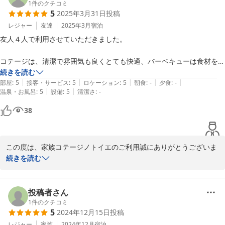
念願のノトイエ宿泊とのこと、身に余る光栄で大変うれしく思いま
1
件のクチコミ
5
2025年3月31日
投稿
す。

ノトイエは、全５棟全てわんちゃん可、温泉も完備です。

レジャー
友達
2025年3月
宿泊
５棟のコテージは、それぞれデザインや雰囲気が異なりますので、
友人４人で利用させていただきました。

全棟制覇、是非お待ちしております。

コテージは、清潔で雰囲気も良くとても快適、バーベキューは食材を持
この度は、嬉しいコメントを本当にありがとうございました。

って行けば、あとは全て用意されているので助かりました。

続きを読む
今後も「念願のノトイエ」といっていただけるよう、サービス向上
|
|
|
|
|
部屋
:
5
接客・サービス
:
5
ロケーション
:
5
朝食
:
-
夕食
:
-
に努めて参ります。

|
|
温泉・お風呂
:
5
設備
:
5
清潔さ
:
-
少し暖かくなってきたので、苦手な虫を心配していましたが、今回はそ
またのご利用、心よりお待ちしております。

れほど気にはなりませんでした。

38
家族コテージ ノトイエ

また利用したいと思います。
竹下 洋平
この度は、家族コテージノトイエのご利用誠にありがとうございま
2025-04-06
す。

続きを読む
ご友人とバーベキューなどお楽しみいただいたようで何よりです。

ノトイエは全５棟それぞれデザインや雰囲気が異なりますので、別
投稿者さん
のコテージではまた違った雰囲気をお楽しみ頂けるかと思います。

1
件のクチコミ
5
2024年12月15日
投稿
次回は、別のコテージのご利用も検討いただけますと幸いです。

全てのコテージに専用の屋根付きバーベキューテラス完備です。

レジャー
家族
2024年12月
宿泊