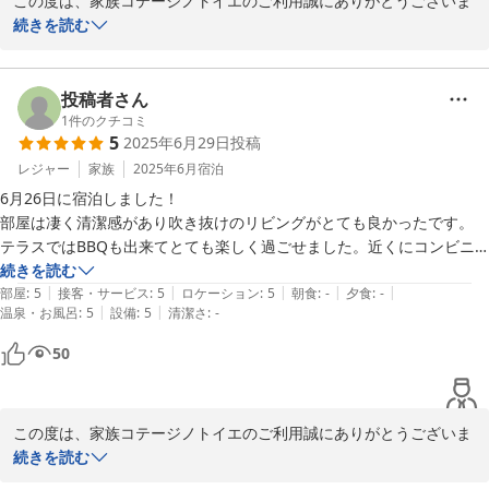
この度は、家族コテージノトイエのご利用誠にありがとうございま
す。

続きを読む
快適にお過ごしいただけたようで何よりです。

ノトイエでは、出来るだけ身軽にお越しいただけるよう、備品やア
投稿者さん
メニティ類をご用意しておりますが、お役に立てて嬉しく思いま
1
件のクチコミ
5
2025年6月29日
投稿
す。

レジャー
家族
2025年6月
宿泊
全５棟のコテージはそれぞれデザインや雰囲気が異なりますので、
6月26日に宿泊しました！

次回は別のコテージのご利用もご検討いただけますと幸いです。

部屋は凄く清潔感があり吹き抜けのリビングがとても良かったです。

テラスではBBQも出来てとても楽しく過ごせました。近くにコンビニ
この度は、嬉しいコメントをありがとうございました。

がないので事前に買って行く事をおすすめします。ご夫婦で経営されて
続きを読む
今後もより一層のサービス向上に努めて参ります。

|
|
|
|
|
おり丁寧に対応して下さいました。ありがとうございました。また是非
部屋
:
5
接客・サービス
:
5
ロケーション
:
5
朝食
:
-
夕食
:
-
またのご利用、心よりお待ちしております。

|
|
温泉・お風呂
:
5
設備
:
5
清潔さ
:
-
泊まりに行きたいです。
50
家族コテージ ノトイエ

竹下 洋平
2025-08-26
この度は、家族コテージノトイエのご利用誠にありがとうございま
す。

続きを読む
楽しくお過ごしいただいたようで何よりです。
