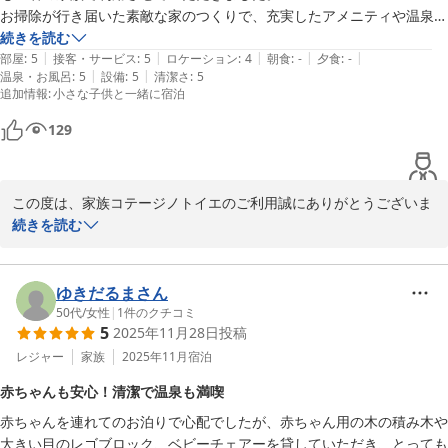
お掃除が行き届いた素敵な家のつくりで、充実したアメニティや温泉に
家族コテージ ノトイエ

大満足。子ども達は「ここに住みたい！」っと言うくらいでした。

続きを読む
竹下 洋平
|
|
|
|
|
食洗機や洗濯機&洗濯洗剤まであるのは主婦にとって嬉しいポイントで
部屋
:
5
接客・サービス
:
5
ロケーション
:
4
朝食
:
-
夕食
:
-
家族コテージ ノトイエ
|
|
温泉・お風呂
:
5
設備
:
5
清潔さ
:
5
した。事前に問い合わせしましたハンガーも多めに準備していただいた
追加情報
:
小さな子供と一緒に宿泊
2026-02-17
ようで、大変助かりました。

またご縁がありましたら、ノトイエさんの別の棟にも泊まってみたいで
129
す。
この度は、家族コテージノトイエのご利用誠にありがとうございま
す。

続きを読む
快適にお過ごしいただけたようで何よりです。

出来るだけ身軽にお越しいただけるように、備品・アメニティ類を
ゆきだるまさん
ご用意しておりますが、お役に立ててうれしく思います。

50代
/
女性
|
1
件のクチコミ
5
2025年11月28日
投稿
また、私どもノトイエは、お客様にとっての第二の我が家のように
レジャー
家族
2025年11月
宿泊
お寛ぎいただきたいと思っています。

赤ちゃんも安心！清潔で温泉も満喫
お子様の「ここに住みたい」というお言葉、とても励みになりま
赤ちゃんを連れてのお泊りで心配でしたが、赤ちゃん用の木の積み木や
す。

大きい目のレゴブロック、ベビーチェアーを貸していただき、とっても
今後もより一層のサービス向上に努めて参ります。
