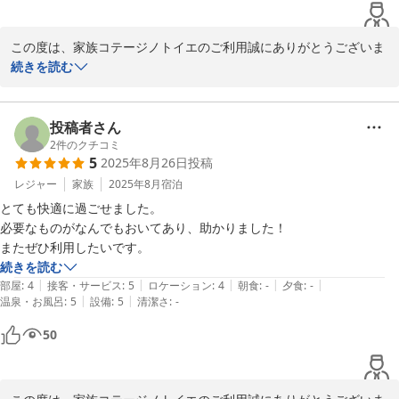
竹下 洋平
2025-08-05
この度は、家族コテージノトイエのご利用誠にありがとうございま
す。

続きを読む
クリスマスの飾り付けなど、お気に召していただけたようで何より
です。

投稿者さん
ノトイエは全５棟、それぞれデザインや雰囲気が異なりますので、
2
件のクチコミ
5
2025年8月26日
投稿
機会がございましたら、別のコテージのご利用も検討いただけます
と幸いです。

レジャー
家族
2025年8月
宿泊
とても快適に過ごせました。

この度は、嬉しいコメントをありがとうございました。

必要なものがなんでもおいてあり、助かりました！

今後もより一層のサービス向上に努めて参ります。

またぜひ利用したいです。
またのご利用、心よりお待ちしております。

続きを読む
|
|
|
|
|
部屋
:
4
接客・サービス
:
5
ロケーション
:
4
朝食
:
-
夕食
:
-
家族コテージ ノトイエ

|
|
温泉・お風呂
:
5
設備
:
5
清潔さ
:
-
竹下 洋平
50
家族コテージ ノトイエ
2025-12-07