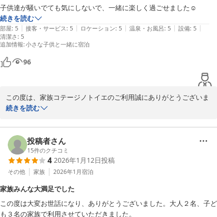
温泉とバーベキュー（屋根付き）は全てのコテージでお楽しみいた
子供達が騒いでても気にしないで、一緒に楽しく過ごせました☺️
だけます。

続きを読む
|
|
|
|
|
部屋
:
5
接客・サービス
:
5
ロケーション
:
5
温泉・お風呂
:
5
設備
:
5
清潔さ
この度は、うれしいコメントをありがとうございました。

:
5
追加情報
:
小さな子供と一緒に宿泊
今後も、より一層のサービス向上に努めて参ります。

またのご利用、心よりお待ちしております。

96
家族コテージ ノトイエ

竹下 洋平
この度は、家族コテージノトイエのご利用誠にありがとうございま
家族コテージ ノトイエ
す。

続きを読む
お子様と楽しくお過ごしいただけたようで何よりです。

2026-06-03
ノトイエは全５棟、それぞれのコテージは内装デザインが異なり、
投稿者さん
別のコテージではまた違った雰囲気でお楽しみ頂けるかと思いま
15
件のクチコミ
4
2026年1月12日
投稿
す。

また、暖かい時期はバーベキューもおすすめでございます。

その他
家族
2026年1月
宿泊
家族みんな大満足でした
この度は、うれしいコメントをありがとうございました。

この度は大変お世話になり、ありがとうございました。大人２名、子ど
またのご利用、心よりお待ちしております。

も３名の家族で利用させていただきました。
