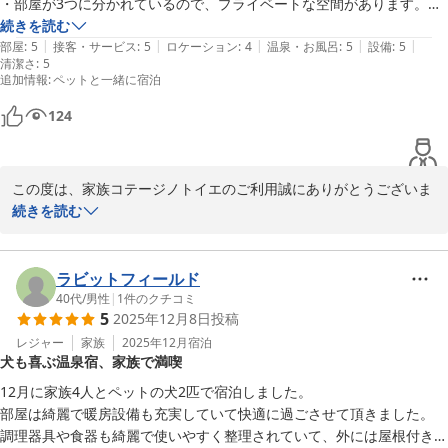
・部屋が3つに分かれているので、プライベートな空間があります。

・基本的な食器、調理器具や洗剤などは用意してくださっています。

続きを読む
家族コテージ ノトイエ

|
|
|
|
|
・清掃が行き届いており、とても清潔感のある部屋で気持ちよく過ごす
部屋
:
5
接客・サービス
:
5
ロケーション
:
4
温泉・お風呂
:
5
設備
:
5
清潔さ
竹下 洋平
:
5
ことができました。

追加情報
:
ペットと一緒に宿泊
・1月の上旬に宿泊したのですが、ストーブが２つ置いてあり、暖かく
家族コテージ ノトイエ
過ごすことができました。

124
2025-12-12
・脱衣所と洗面所が仕切られているので、お風呂に入っている人がいて
も歯磨き等ができます。

・トイレが2つあります。

この度は、家族コテージノトイエのご利用誠にありがとうございま
・お風呂が大きく、温泉を楽しむことができます。

す。

続きを読む
・近くのコテージとの距離があり、とても静かでした。

愛犬と快適にお過ごしいただけたようで何よりです。

・Wi-Fi接続がはやく、便利でした。

寒い冬、温泉もご満喫いただいたようですね。

・忘れ物をお知らせしてくださいました。助かりました。ありがとうご
ラビットフィールド
ざいました。

私どもノトイエでは、お客様にとっての第二の我が家としてお寛ぎ
40代
/
男性
|
1
件のクチコミ
今回は雪模様でしたので、BBQやドッグランを楽しむことができませ
5
2025年12月8日
投稿
いただきたいと考えております。

んでしたが、もう少し外で過ごすことができる時期にもう一度訪れたい
快適な空間を提供するために日々尽力しておりますが、身に余るお
レジャー
家族
2025年12月
宿泊
と強く思いました。

犬も喜ぶ温泉宿、家族で満喫
褒めのお言葉、従業員一同大変喜んでおります。

素敵な時間をありがとうございました。
12月に家族4人とペットの犬2匹で宿泊しました。

全５棟のコテージは全て愛犬可ですので、次回は別のコテージのご
部屋は綺麗で暖房設備も充実していて快適に過ごさせて頂きました。

利用も検討いただけますと幸いです。

調理器具や食器も綺麗で使いやすく整理されていて、外には屋根付きの