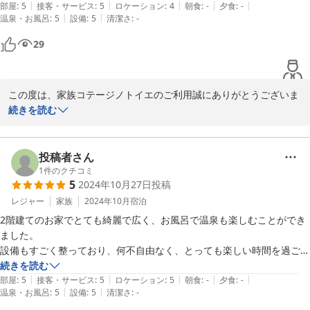
今後もより一層のサービス向上に努めて参ります。

|
|
|
|
|
部屋
:
5
接客・サービス
:
5
ロケーション
:
4
朝食
:
-
夕食
:
-
またのご利用、心よりお待ちしております。

|
|
温泉・お風呂
:
5
設備
:
5
清潔さ
:
-
29
家族コテージ ノトイエ

竹下 洋平
2024-12-03
この度は、家族コテージノトイエのご利用誠にありがとうございま
す。

続きを読む
わんちゃんと快適にお過ごしいただけようで何よりです。

温泉はノトイエの自慢の一つですが、【得した気分でした】とのこ
投稿者さん
と、お喜びいただきまして、うれしく思います。

1
件のクチコミ
5
2024年10月27日
投稿
ノトイエは全５棟全てワンちゃんOKで、それぞれのコテージはデ
レジャー
家族
2024年10月
宿泊
ザインや雰囲気が異なりますので、機会がございましたら、別のコ
2階建てのお家でとても綺麗で広く、お風呂で温泉も楽しむことができ
テージのご利用もご検討いただけますと幸いです。

ました。

また、温泉も全棟完備でございます。

設備もすごく整っており、何不自由なく、とっても楽しい時間を過ごす
ことができました。

続きを読む
この度は、うれしいコメントをありがとうございました。

|
|
|
|
|
オーナーのご夫妻もとても優しいご親切な方々で、安心して宿泊できま
部屋
:
5
接客・サービス
:
5
ロケーション
:
5
朝食
:
-
夕食
:
-
今後もより一層のサービス向上に努めて参ります。

|
|
温泉・お風呂
:
5
設備
:
5
清潔さ
:
-
した。

またのご利用、心よりお待ちしております。
