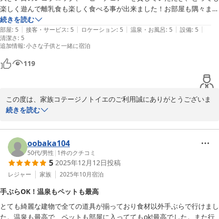
楽しく遊んで離乳食も楽しく食べる事が出来ました！お部屋も隅々まで
掃除が行き届いていてとても清潔で安心してお泊り出来、お風呂も大き
続きを読む
この度は、うれしいコメントをありがとうございました。

|
|
|
|
|
いバスタブでゆっくりと温泉も楽しめました。

部屋
:
5
接客・サービス
:
5
ロケーション
:
5
温泉・お風呂
:
5
設備
:
5
機会がございましたら別の棟のご利用、心よりお待ちしておりま
清潔さ
:
5
受付のオーナー様もとても親切にご対応していただいてとっても良い旅
す。

追加情報
:
小さな子供と一緒に宿泊
行になりました！

またぜひ利用したいです！
家族コテージ ノトイエ

119
竹下 洋平
家族コテージ ノトイエ
この度は、家族コテージノトイエのご利用誠にありがとうございま
2026-01-13
す。

続きを読む
赤ちゃんをお連れですといろいろとご心配かと思いますが、ご滞在
をお楽しみいただけたようで何よりです。

温泉もご満喫いただいたようですね。

oobaka104
50代
/
男性
|
1
件のクチコミ
5
2025年12月12日
投稿
私どもノトイエは、お客様にとっての第二の我が家のようにお寛ぎ
いただきたいと思っています。

レジャー
家族
2025年10月
宿泊
赤ちゃんをお連れでも快適にお過ごしいただけるように、今後もサ
手ぶらOK！温泉もペットも最高
ービス向上に努めて参ります。

とても綺麗な建物で全ての道具が揃っており食材以外手ぶらで行けまし
た。温泉も最高で、ペットも部屋に入っててもok!最高でした。また行
この度は、うれしいコメントをありがとうございました。
