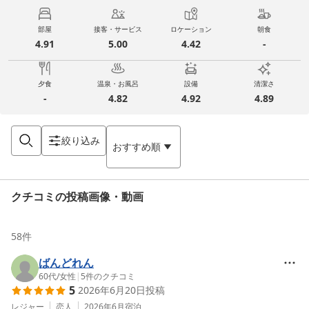
部屋
接客・サービス
ロケーション
朝食
4.91
5.00
4.42
-
夕食
温泉・お風呂
設備
清潔さ
-
4.82
4.92
4.89
絞り込み
おすすめ順
クチコミの投稿画像・動画
58
件
ばんどれん
60代
/
女性
|
5
件のクチコミ
5
2026年6月20日
投稿
レジャー
恋人
2026年6月
宿泊