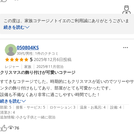
この度は、嬉しいコメントをありがとうございました。

友人達にもオススメしています。
今後もより一層のサービス向上に努めて参ります。

またのご利用、心よりお待ちしております。

この度は、家族コテージノトイエのご利用誠にありがとうございま
家族コテージ ノトイエ

す。

続きを読む
竹下 洋平
身に余るお言葉、大変うれしく思います。

2025-09-06
私どもノトイエは、お客様にとっての【第二の我が家】でありたい
050804KS
と思っていますが、

30代
/
男性
|
1
件のクチコミ
5
2025年12月6日
投稿
ご家族様と愛犬とで、ご自宅のように快適にお過ごしいただいたよ
うで、何よりです。

レジャー
家族
2025年11月
宿泊
クリスマスの飾り付けが可愛いコテージ
全５棟のコテージはそれぞれデザインや雰囲気が異なり、違う棟で
すてきなコテージでした。時期的にもクリスマスが近いのでツリーやサ
は、また違った雰囲気をお楽しみいただけるかと思いますのでオス
ンタの飾り付けもしてあり、部屋がとても可愛かったです。

スメです。

設備も不備なくあり非常に過ごしやすい時間でした！
続きを読む
この度は、嬉しいコメントを本当にありがとうございました。

|
|
|
|
|
部屋
:
5
接客・サービス
:
5
ロケーション
:
3
温泉・お風呂
:
4
設備
:
4
清潔さ
今後もより一層のサービス向上に努めて参ります。

:
4
追加情報
:
小さな子供と一緒に宿泊
またのご利用、心よりお待ちしております。

76
家族コテージ ノトイエ
