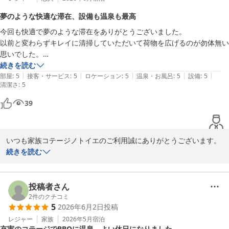
夢のような快適な滞在、設備も温泉も最高
今回も快適で夢のような滞在をありがとうございました。

以前と変わらずキレイに清掃していただいて荷物を広げるのが勿体無い
思いでした。

食洗機や洗濯機、空気清浄機や調味料など完璧な設備で自宅とは比べも
続きを読む
|
|
|
|
|
のにならない、まるでモデルハウスに居るかのような滞在でした。

部屋
:
5
接客・サービス
:
5
ロケーション
:
5
温泉・お風呂
:
5
設備
:
5
清潔さ
:
5
お風呂に入りながら（温泉です！）樹々の間から見える青空と小鳥のさ
えずりがとてもステキでした。

39
オーナーさんのお薦めで素敵な夕陽が観られる場所がすぐ近くにあるこ
とを知り、チェックイン後行ってきました。

一生忘れられないくらいステキな光景でした。

いつも家族コテージノトイエのご利用誠にありがとうございます。

ドッグランが新設されていてペットがいる方には嬉しいだろうなぁと思
今回も快適にお過ごしいただけたようで何よりです！

続きを読む
いました。

またオーナーさんの笑顔そして快適な滞在を楽しみに次の計画を立てて
海に沈む夕陽はとても綺麗ですが、一生忘れないとのお言葉、おす
すめして良かったです。

投稿者さん
2
件のクチコミ
5
2026年6月2日
投稿
設備や清掃面に関しても、身に余るお褒めのお言葉、重ねてお礼申
し上げます。

レジャー
家族
2026年5月
宿泊
充実のコテージでBBQに温泉、よい休日になりました