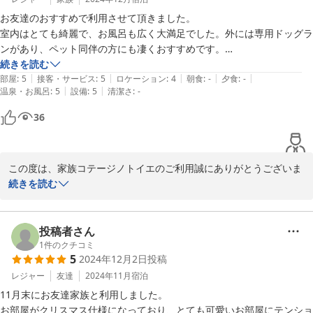
お友達のおすすめで利用させて頂きました。

この度は、嬉しいコメントをありがとうございました。

室内はとても綺麗で、お風呂も広く大満足でした。外には専用ドッグラ
今後も、より一層のサービス向上に努めて参ります。

ンがあり、ペット同伴の方にも凄くおすすめです。

またのご利用、心よりお待ちしております。

オーナーさん達もとても優しく、

続きを読む
|
|
|
|
|
事前に周辺施設の相談をさせて頂いた際もとても丁寧に対応して頂きま
部屋
:
5
接客・サービス
:
5
ロケーション
:
4
朝食
:
-
夕食
:
-
家族コテージ ノトイエ

|
|
温泉・お風呂
:
5
設備
:
5
清潔さ
:
-
した。是非また利用させて頂きたいです。
竹下 洋平
36
2025-04-02
この度は、家族コテージノトイエのご利用誠にありがとうございま
す。

続きを読む
ご家族で愛犬とご一緒に、快適にお過ごしいただけたようで何より
です。

投稿者さん
ノトイエは全５棟全て愛犬可、専用のドッグラン（小さめのためド
1
件のクチコミ
5
2024年12月2日
投稿
ッグガーデンと案内しております）は広さや仕様は異なりますが、
全てのコテージに完備しております。

レジャー
友達
2024年11月
宿泊
11月末にお友達家族と利用しました。

デザインや内装はコテージ毎に異なりますので、次回は別のコテー
お部屋がクリスマス仕様になっており、とても可愛いお部屋にテンショ