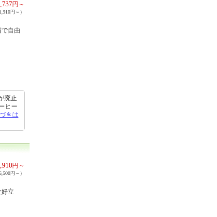
,737
円～
,910円～）
宿で自由
が廃止
ーヒー
づきは
,910
円～
,500円～）
な好立