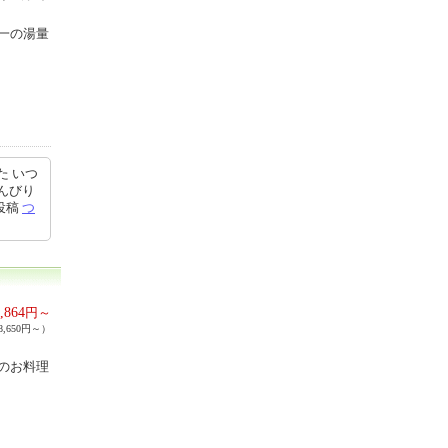
一の湯量
た いつ
んびり
5投稿
つ
,864
円～
,650円～）
のお料理