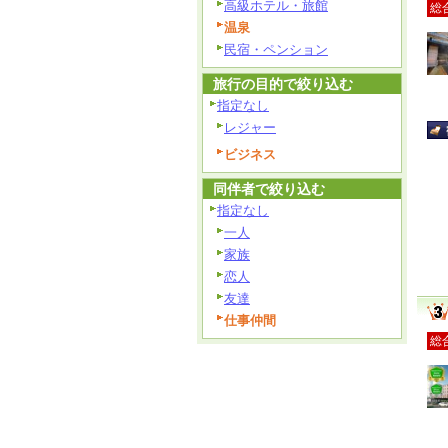
高級ホテル・旅館
総
温泉
民宿・ペンション
旅行の目的で絞り込む
指定なし
レジャー
ビジネス
同伴者で絞り込む
指定なし
一人
家族
恋人
友達
仕事仲間
総