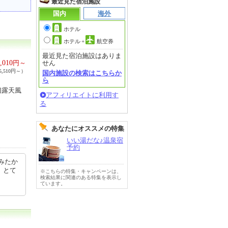
最近見た宿泊施設
国内
海外
ホテル
ホテル
+
航空券
最近見た宿泊施設はありま
,010
円～
せん
,510円～）
国内施設の検索はこちらか
ら
切露天風
アフィリエイトに利用す
る
あなたにオススメの特集
いい湯だな♪温泉宿
予約
みたか
、とて
※こちらの特集・キャンペーンは、
検索結果に関連のある特集を表示し
ています。