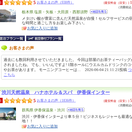
5
1
合
お客さまの声（938件）
[最安料金（目安）]
（消費税込1
エ
栃木県 塩原・矢板・大田原・西那須野
リ
メタけい酸が豊富に含んだ天然温泉が自慢！セルフサービスの
特
な時間と過ごし方をお楽しみ下さい。
ア
徴
お気に入りに追加
お客さまの声
過去にも数回利用させていただきました。 今回は部屋のお茶ティーバッグ
されましたね。 でも、いいんですよ! 1階ホールにウエルカムドリンクのコ
やお茶があります。 モーニングコーヒーは… 2026-06-04 21:11:21投稿
つ
こちら
渋川天然温泉 ハナホテル＆スパ 伊香保インター
5
5
合
お客さまの声（1836件）
[最安料金（目安）]
（消費税込6
エ
群馬県 伊香保温泉・渋川
リ
渋川・伊香保インターより車５分！ビジネスもレジャーも最適
特
地！！
ア
徴
お気に入りに追加