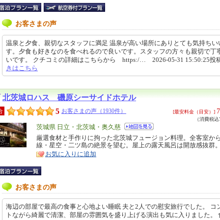
お客さまの声
温泉と夕食、親切なスタッフに満足 温泉が高い場所にありとても気持ちい
す。夕食も好きなのを食べれるので良いです。スタッフの方々も親切で丁
いです。 クチコミの詳細はこちらから https:/… 2026-05-31 15:50:25投
きはこちら
北茨城ロハス 磯原シーサイドホテル
5
7
合
お客さまの声（1930件）
[最安料金（目安）]
（消費税込7
エ
茨城県 日立・北茨城・奥久慈
リ
厳選食材と手作りに拘った北茨城フュージョン料理。全客室か
特
線・星空・二ツ島の絶景を望む。屋上の露天風呂は開放感抜群
ア
徴
お気に入りに追加
お客さまの声
海辺の部屋で最高の食事と心地よい睡眠 夫と2人での慰安旅行でした。 コ
トながら綺麗で清潔、部屋の雰囲気を盛り上げる演出も気に入りました。 