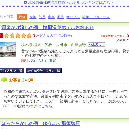
北関東
売れ筋
温泉旅館・ホテルランキングはこちら
キング項目]
総合
立地
部屋
食事
風呂
サービス
設備・アメニティ
源泉かけ流しの宿 塩原温泉ホテルおおるり
5
5
合
お客さまの声（1319件）
[最安料金（目安）]
（消費税込5
エ
栃木県 塩原・矢板・大田原・西那須野
リ
昔ながらの温泉情緒たっぷり楽しめる湯量豊富な塩原の湯。貸
特
呂の七福神の湯が特徴。
ア
徴
お気に入りに追加
お客さまの声
昭和の雰囲気ぷんぷん 高速道路で送迎バスを目撃するたびに、一度行って
ったので家族で宿泊。台風が列島南岸をかすめる荒天で平日だったためか
も空いている日でした。三人で一部屋に宿泊しましたが、… 2026-06-06
00:33:40投稿
つづきはこちら
ほったらかしの宿 ゆうふり那須塩原