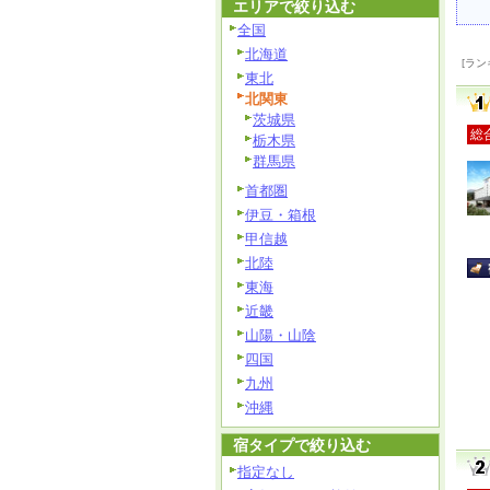
エリアで絞り込む
全国
北海道
[ラン
東北
北関東
茨城県
総
栃木県
群馬県
首都圏
伊豆・箱根
甲信越
北陸
東海
近畿
山陽・山陰
四国
九州
沖縄
宿タイプで絞り込む
指定なし