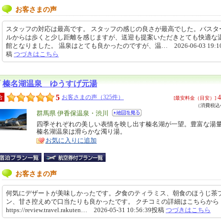
お客さまの声
スタッフの対応は最高です。 スタッフの感じの良さが最高でした。バスタ
ルからは歩くと少し距離を感じますが、送迎も提案いただきとても快適な
館となりました。 温泉はとても良かったのですが、温… 2026-06-03 19:10
稿
つづきはこちら
榛名湖温泉 ゆうすげ元湯
5
4
合
お客さまの声（325件）
[最安料金（目安）]
（消費税込4
エ
群馬県 伊香保温泉・渋川
リ
四季それぞれの美しい表情を映し出す榛名湖が一望。豊富な湯
特
榛名湖温泉は滑らかな濁り湯。
ア
徴
お気に入りに追加
お客さまの声
何気にデザートが美味しかったです。夕食のティラミス、朝食のほうじ茶
ン、甘さ控えめで口当たりも良かったです。 クチコミの詳細はこちらか
https://review.travel.rakuten… 2026-05-31 10:56:39投稿
つづきはこちら