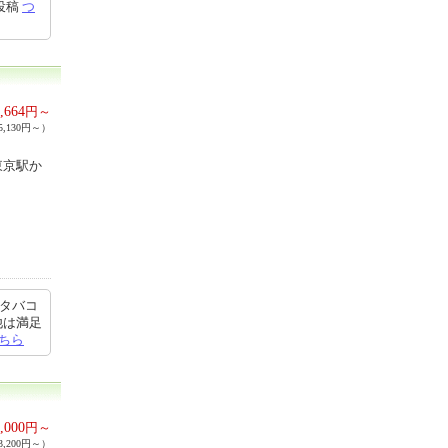
3投稿
つ
,664
円～
,130円～）
東京駅か
 タバコ
他は満足
ちら
,000
円～
,200円～）