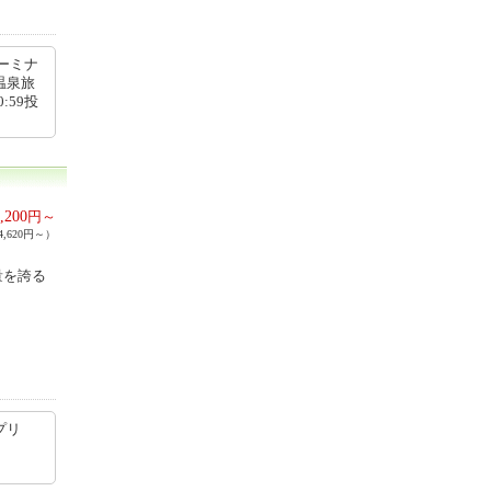
ーミナ
温泉旅
:59投
,200
円～
,620円～）
量を誇る
プリ
ら