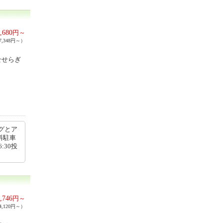
,680
円～
,348円～）
せせらぎ
グとア
料駐車
:30投
,746
円～
,120円～）