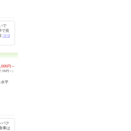
いで
寧で良
稿
つづ
,000
円～
,700円～）
ら水平
。
ンパク
食事は