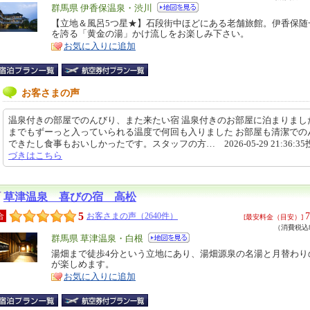
エ
群馬県 伊香保温泉・渋川
リ
【立地＆風呂5つ星★】石段街中ほどにある老舗旅館。伊香保随
特
を誇る「黄金の湯」かけ流しをお楽しみ下さい。
ア
徴
お気に入りに追加
お客さまの声
温泉付きの部屋でのんびり、また来たい宿 温泉付きのお部屋に泊まりまし
までもずーっと入っていられる温度で何回も入りました お部屋も清潔での
できたし食事もおいしかったです。スタッフの方… 2026-05-29 21:36:3
づきはこちら
草津温泉 喜びの宿 高松
5
7
合
お客さまの声（2640件）
[最安料金（目安）]
（消費税込8
エ
群馬県 草津温泉・白根
リ
湯畑まで徒歩4分という立地にあり、湯畑源泉の名湯と月替わり
特
が楽しめます。
ア
徴
お気に入りに追加