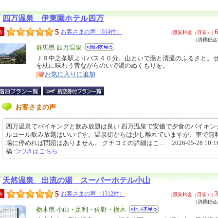
四万温泉 伊東園ホテル四万
5
6
合
お客さまの声（614件）
[最安料金（目安）]
（消費税込7
エ
群馬県 四万温泉
リ
ＪＲ中之条駅よりバス４０分。山といで湯と清流のふるさと。
特
を枕に味わう昔ながらのいで湯のぬくもりを。
ア
徴
お気に入りに追加
お客さまの声
四万温泉でバイキングと飲み放題は良い 四万温泉で安価で夕食のバイキン
ルコール飲み放題はいいです。温泉街からは少し離れていますが、車で無
場に停めれば問題はありません。 クチコミの詳細はこ… 2026-05-28 10:16
稿
つづきはこちら
天然温泉 出流の湯 スーパーホテル小山
5
3
合
お客さまの声（1312件）
[最安料金（目安）]
（消費税込4
エ
栃木県 小山・足利・佐野・栃木