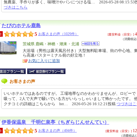
無農薬、手作りが多く、味噌汁やパンにつける塩… 2026-05-28 08:15:5
づきはこちら
たびのホテル鹿島
5
4
合
お客さまの声（1029件）
[最安料金（目安）]
（消費税込5
エ
茨城県 鹿嶋・神栖・潮来・北浦
リ
大浴場（男性は露天風呂付き）大型無料駐車場、街の中心地、
特
ら高速バスターミナル前の好立地！
ア
徴
お気に入りに追加
お客さまの声
いいホテルではあるのですが。 工場地帯なのかわかりませんが、ロビーで
吸って、2人で大声で騒いでいる方がいらっしゃいまして怖かったです。 
クチコミの詳細はこちらから htt… 2026-05-26 16:12:21投稿
つづきはこ
伊香保温泉 千明仁泉亭（ちぎらじんせんてい）
5
12
合
お客さまの声（494件）
[最安料金（目安）]
（消費税込13