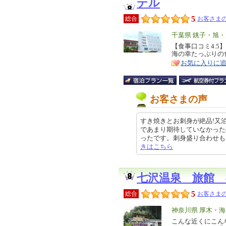
テル
5
総合
お客さまの
エ
千葉県 銚子・旭
リ
【食事口コミ4.
特
海の幸たっぷりの
ア
徴
お気に入りに
お客さまの声
すき焼きとお刺身が絶品!又
であまり期待していなかった
ったです。刺身盛り合わせもマグロが
きはこちら
七沢温泉 旅館 
5
総合
お客さまの
エ
神奈川県 厚木・
リ
こんな近くにこん
特