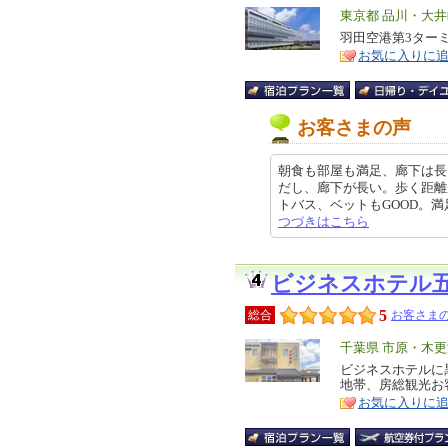
エ
東京都 品川・大
リ
羽田空港第3ター
特
お気に入りに
ア
徴
お客さまの声
朝食も部屋も満足、廊下は長
だし、廊下が長い。歩く距離
トバス、ベットもGOOD。満足しま
つづきはこちら
ビジネスホテル
5
総合
お客さまの
エ
千葉県 市原・木
リ
ビジネスホテルに
特
地帯、房総観光お
ア
徴
お気に入りに