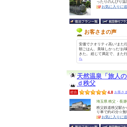
ったりのんびり温
ア
徴
お気に入りに
お客さまの声
安価でクオリティ高い!また
朝ごはん、美味しかった!お
きた。 総じて満足で、また行く。 
ら
天然温泉「旅人
ｄ秩父
4.8
総合
お客さま
エ
埼玉県 秩父・長瀞
リ
秩父鉄道秩父駅か
特
り車で約45分☆
ア
徴
お気に入りに