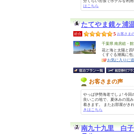
分くらい出張でホテルを利用していま
はこちら
たてやま鏡ヶ浦
5
総合
お客さまの
エ
千葉県 南房総・
リ
花と海と太陽と四
特
くすぐる潮風に包
ア
徴
お気に入りに
お客さまの声
やっぱ伊勢海老でしょ! 今
良いこの地で、夏休みの混み
着きます。 またお部屋がきれいにな
きはこちら
南九十九里 白