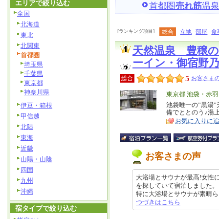
エリアで絞り込む
首都圏
売れ筋
温
全国
北海道
[ランキング項目]
総合
立地
部屋
食
東北
北関東
天然温泉 豊穣
首都圏
ーイン・御宿野
埼玉県
千葉県
5
総合
お客さまの
東京都
神奈川県
エ
東京都 池袋・赤
リ
池袋唯一の”黒湯
伊豆・箱根
特
備でととのう♪湯
ア
徴
甲信越
お気に入りに
北陸
東海
近畿
お客さまの声
山陽・山陰
四国
大浴場とサウナが最高!女性
九州
を探していて宿泊しました。
沖縄
特に大浴場とサウナが素晴らしく、
つづきはこちら
宿タイプで絞り込む