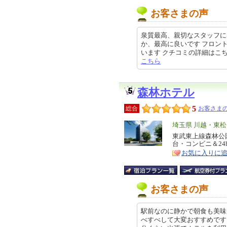
お客さまの声
泉質最高、親切なスタッフに
か、最高に良いです フロン
います クチコミの詳細はこちらから 
こちら
森林ホテル
5
総合
お客さまの
エ
埼玉県 川越・東
リ
東武東上線森林公
特
台・コンビニ＆24
ア
徴
お気に入りに
お客さまの声
駅前なのに静かで朝食も美味
べすべして大変おすすめです