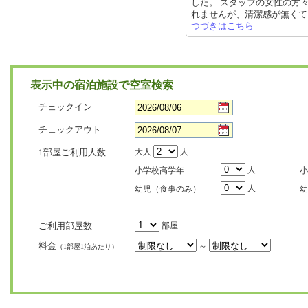
した。 スタッフの女性の方
れませんが、清潔感が無くてちょっ
つづきはこちら
表示中の宿泊施設で空室検索
チェックイン
チェックアウト
1部屋ご利用人数
大人
人
人
小学校高学年
小
人
幼児（食事のみ）
幼
ご利用部屋数
部屋
料金
～
（1部屋1泊あたり）