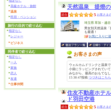
指定なし
天然温泉 提燈
高級ホテル・旅館
温泉
5
総合
お客さまの
民宿・ペンション
エ
埼玉県 草加・越
旅行の目的で絞り込む
リ
男女別天然温泉「
特
指定なし
も最適！
ア
徴
レジャー
お気に入りに
ビジネス
同伴者で絞り込む
お客さまの声
指定なし
一人
ウェルカムドリンクと温泉で
家族
小袋にラッピングされていて
恋人
みながら、最高のおもてなしに感
15:38:47投稿
つづきはこちら
友達
仕事仲間
住友不動産ホテ
ド羽田空港
5
総合
お客さまの