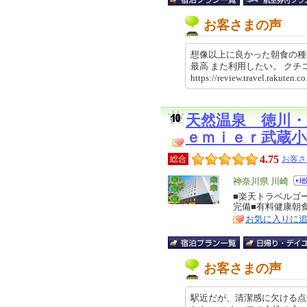
お客さまの声
想像以上に良かった朝食の種
最高 また利用したい。 ク
https://review.travel.rakut
天然温泉 徳川
ｅｍｉｅｒ武蔵小
4.75
総合
お客さ
エ
神奈川県 川崎
リ
■楽天トラベルゴー
特
完備■有料健康朝
ア
徴
お気に入りに
お客さまの声
駅近だが、清潔感に欠ける点