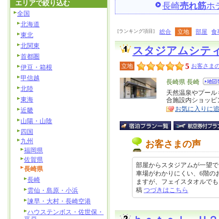
エリアで絞り込む
長崎
売れ筋
ホ
全国
北海道
[ランキング項目]
総合
立地
部屋
食
東北
北関東
スタジアムシテ
首都圏
5
立地
お客さまの
伊豆・箱根
甲信越
エ
長崎県 長崎
北陸
リ
天然温泉やプール
特
東海
合施設内ショッピ
ア
徴
お気に入りに
近畿
山陽・山陰
四国
九州
お客さまの声
福岡県
佐賀県
部屋からスタジアムが一望で
長崎県
車場がわかりにくい、6階の
長崎
ますが、フェイスタオルでもよいの
稿
つづきはこちら
雲仙・島原・小浜
諫早・大村・長崎空港
ハウステンボス・佐世保・