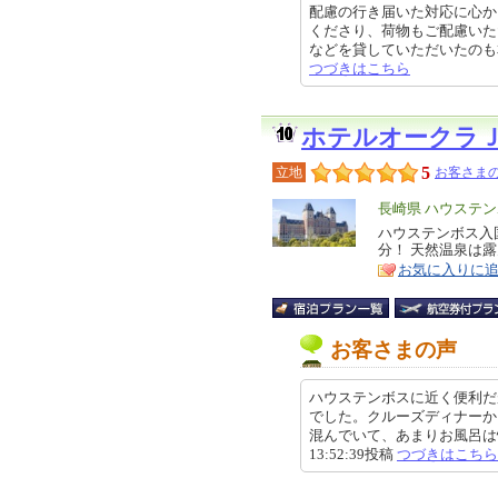
配慮の行き届いた対応に心か
くださり、荷物もご配慮いた
などを貸していただいたのも本当に
つづきはこちら
ホテルオークラ
5
立地
お客さまの
エ
長崎県 ハウステ
リ
ハウステンボス入
特
分！ 天然温泉は
ア
徴
お気に入りに
お客さまの声
ハウステンボスに近く便利だ
でした。クルーズディナーか
混んでいて、あまりお風呂は快適
13:52:39投稿
つづきはこちら