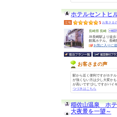
ホテルセントヒ
5
立地
お客さまの
エ
長崎県 長崎
リ
JR長崎駅より徒
特
館風ホテル。長崎
ア
徴
お気に入りに
お客さまの声
駅から近く便利ですがホテル
が強くない方は少し大変かも
が高いです!少しですがバイキング
つづきはこちら
稲佐山温泉 ホ
大夜景を一望～