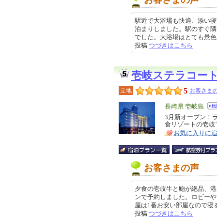
駅近で大浴場も快適、添い寝
泊まりしました。駅のすぐ隣
でした。大浴場はとても景色よく、
投稿
つづきはこちら
壱岐ステラコー
5
立地
お客さまの
エ
長崎県 壱岐島
リ
3月新オープン！
特
食リゾートの壱岐
ア
徴
お気に入りに
お客さまの声
夕食の壱岐牛と鮑が絶品、港
ンで予約しました。ロビーや
屋は1番お安い部屋なので寝るだけ
投稿
つづきはこちら