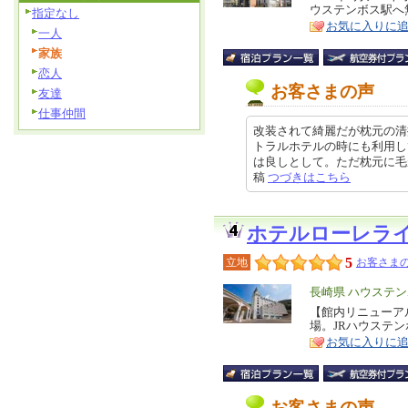
ウステンボス駅へ
指定なし
ア
徴
お気に入りに
一人
家族
恋人
お客さまの声
友達
仕事仲間
改装されて綺麗だが枕元の清
トラルホテルの時にも利用し
は良しとして。ただ枕元に毛があっ
稿
つづきはこちら
ホテルローレラ
5
立地
お客さまの
エ
長崎県 ハウステ
リ
【館内リニューアル
特
場。JRハウステ
ア
徴
お気に入りに
お客さまの声