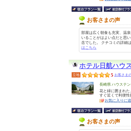
お客さまの声
部屋は広く朝食も充実、温泉
いることがはよい点だと思い
念でした。 クチコミの詳細はこちら
はこちら
ホテル日航ハウ
5
立地
お客さまの
エ
長崎県 ハウステ
リ
花と緑に囲まれた
特
すぐ近くで利便性
ア
徴
お気に入りに
お客さまの声