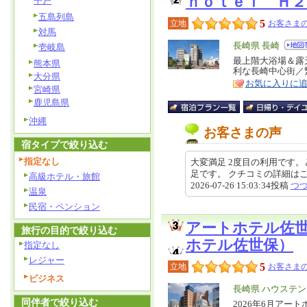
ｈｏｔｅｌ Ｈ
平戸
五島列島
5
立地
お客さまの
対馬
エ
長崎県 長崎
壱岐島
リ
最上階大浴場＆露
特
熊本県
利な長崎中心街／
ア
徴
大分県
お気に入りに
宮崎県
鹿児島県
沖縄
お客さまの声
宿タイプで絞り込む
指定なし
大変満足 2度目の利用です
足です。 クチコミの詳細はこちらから ht
高級ホテル・旅館
2026-07-26 15:03:34投稿
つ
温泉
民宿・ペンション
アートホテル佐
旅行の目的で絞り込む
ホテル佐世保）
指定なし
レジャー
5
立地
お客さまの
ビジネス
エ
長崎県 ハウステ
同伴者で絞り込む
リ
2026年6月ア
特