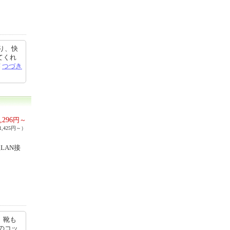
り、快
てくれ
稿
つづき
,296
円～
,425円～）
LAN接
、靴も
のコッ