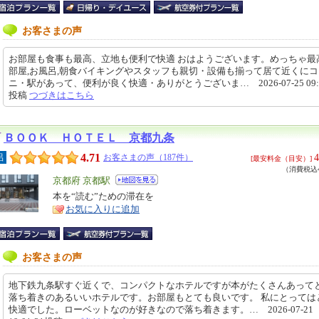
お客さまの声
お部屋も食事も最高、立地も便利で快適 おはようございます。めっちゃ最
部屋,お風呂,朝食バイキングやスタッフも親切・設備も揃って居て近くに
ニ・駅があって、便利が良く快適・ありがとうございま… 2026-07-25 09:0
投稿
つづきはこちら
ＢＯＯＫ ＨＯＴＥＬ 京都九条
4.71
4
呂
お客さまの声（187件）
[最安料金（目安）]
（消費税込4
エ
京都府 京都駅
リ
本を“読む”ための滞在を
特
お気に入りに追加
ア
徴
お客さまの声
地下鉄九条駅すぐ近くで、コンパクトなホテルですが本がたくさんあって
落ち着きのあるいいホテルです。お部屋もとても良いです。 私にとっては
快適でした。ローベットなのが好きなので落ち着きます。… 2026-07-21