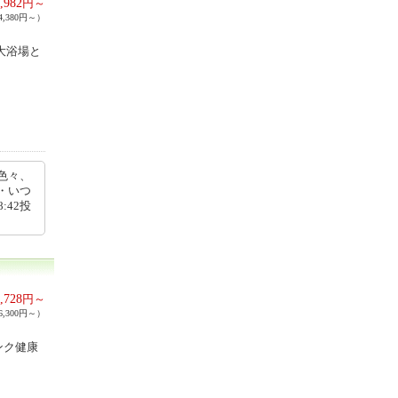
,982
円～
,380円～）
大浴場と
色々、
・いつ
:42投
,728
円～
,300円～）
ンク健康