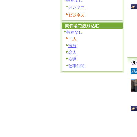
指定なし
レジャー
ビジネス
同伴者で絞り込む
指定なし
一人
家族
恋人
友達
仕事仲間
風