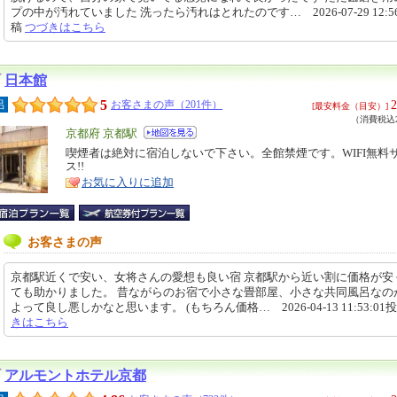
プの中が汚れていました 洗ったら汚れはとれたのです… 2026-07-29 12:56
稿
つづきはこちら
日本館
5
2
呂
お客さまの声（201件）
[最安料金（目安）]
（消費税込2
エ
京都府 京都駅
リ
喫煙者は絶対に宿泊しないで下さい。全館禁煙です。WIFI無料
特
ス!!
ア
徴
お気に入りに追加
お客さまの声
京都駅近くで安い、女将さんの愛想も良い宿 京都駅から近い割に価格が安
ても助かりました。 昔ながらのお宿で小さな畳部屋、小さな共同風呂なの
よって良し悪しかなと思います。 (もちろん価格… 2026-04-13 11:53:01
きはこちら
アルモントホテル京都