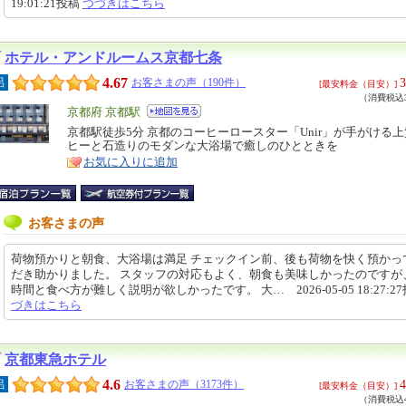
19:01:21投稿
つづきはこちら
ホテル・アンドルームス京都七条
4.67
3
呂
お客さまの声（190件）
[最安料金（目安）]
（消費税込3
エ
京都府 京都駅
リ
京都駅徒歩5分 京都のコーヒーロースター「Unir」が手がける
特
ヒーと石造りのモダンな大浴場で癒しのひとときを
ア
徴
お気に入りに追加
お客さまの声
荷物預かりと朝食、大浴場は満足 チェックイン前、後も荷物を快く預かっ
だき助かりました。 スタッフの対応もよく、朝食も美味しかったのですが
時間と食べ方が難しく説明が欲しかったです。 大… 2026-05-05 18:27:2
づきはこちら
京都東急ホテル
4.6
4
呂
お客さまの声（3173件）
[最安料金（目安）]
（消費税込4