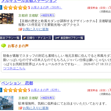
メルキュール京都ステーション
5
5
呂
お客さまの声（591件）
[最安料金（目安）]
（消費税込5
エ
京都府 京都駅
リ
【京都の歴史と欧風モダンが調和するデザインホテル】京都駅徒
特
複数バス停至近で主要観光地へ好アクセス
ア
徴
お気に入りに追加
お客さまの声
朝食が素敵でスタッフの対応も素晴らしい 地元京都に住んでると和風モダ
腹いっぱいなのですw日本人なのでもちろんジャパン仕様は嫌いじゃないけど
っぱりお気軽別世界はメルキュールホテルですね～… 2026-07-27 18:33:
つづきはこちら
ペンション 恋都
5
3
呂
お客さまの声（82件）
[最安料金（目安）]
（消費税込4
エ
京都府 京都駅
リ
駐車場無料。気軽に低料金にてお泊まりいただいております。
特
お気に入りに追加
ア
徴