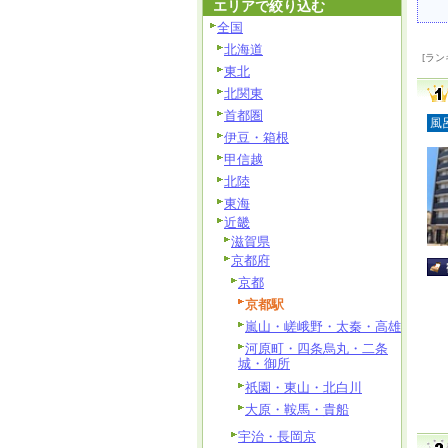
エリアで絞り込む
全国
北海道
[ラン
東北
北関東
首都圏
風
伊豆・箱根
甲信越
北陸
東海
近畿
滋賀県
京都府
京都
京都駅
嵐山・嵯峨野・太秦・高雄
河原町・四条烏丸・二条
城・御所
祇園・東山・北白川
大原・鞍馬・貴船
宇治・長岡京