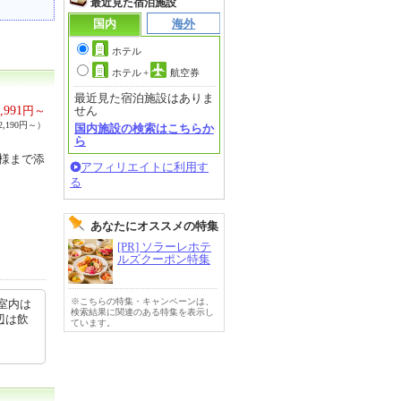
最近見た宿泊施設
国内
海外
ホテル
ホテル
+
航空券
最近見た宿泊施設はありま
,991
円～
せん
,190円～）
国内施設の検索はこちらか
ら
子様まで添
アフィリエイトに利用す
る
あなたにオススメの特集
[PR] ソラーレホテ
ルズクーポン特集
※こちらの特集・キャンペーンは、
室内は
検索結果に関連のある特集を表示し
辺は飲
ています。