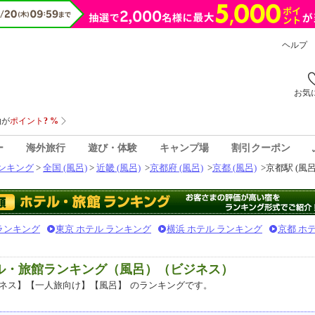
ヘルプ
お気
ー
海外旅行
遊び・体験
キャンプ場
割引クーポン
ンキング
>
全国 (風呂)
>
近畿 (風呂)
>
京都府 (風呂)
>
京都 (風呂)
>
京都駅 (風呂
 ランキング
東京 ホテル ランキング
横浜 ホテル ランキング
京都 ホ
テル・旅館ランキング（風呂）（ビジネス）
ネス】【一人旅向け】【風呂】
のランキングです。