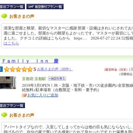
お客さまの声
清潔な部屋と眺望、親切なマスターに感謝 部屋・設備はきれいにされてお
適に過ごせました。部屋からの眺望もよかったです。マスターが親切にし
ました。 クチコミの詳細はこちらから https:… 2026-07-27 22:24:52投
はこちら
Ｆａｍｉｌｙ Ｉｎｎ 慶
5
1
呂
お客さまの声（69件）
[最安料金（目安）]
（消費税込1
エ
京都府 京都駅
リ
2019年3月OPEN！JR・京阪・地下鉄・市バス徒歩圏内♪全室無線
特
続無料♪駐車場有（台数限定・有料・要予約）
ア
徴
お気に入りに追加
お客さまの声
アパートタイプなので、入室してしまってからは他の目も気にならないし
脱げるので、自分の家で寛いでる感覚になれて良かったです ただ歯磨き用