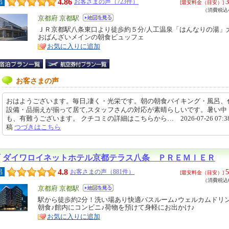
4.86
3
呂
お客さまの声（723件）
[最安料金（目安）]
（消費税込4
エ
京都府 京都駅
リ
ＪＲ京都駅八条東口より徒歩約５分/人工温泉「はんなりの湯」
特
おばんざいメインの朝食ビュッフェ
ア
徴
お気に入りに追加
お客さまの声
おはようございます。毎日,凄く・光栄です。朝の朝食バイキング・風呂、
設備・品揃えが揃って居て,スタッフさんの対応が素晴らしいです。暑い中
も、有難うございます。 クチコミの詳細はこちらから… 2026-07-26 07:38
稿
つづきはこちら
ダイワロイネットホテル京都テラス八条 ＰＲＥＭＩＥＲ
4.8
5
呂
お客さまの声（881件）
[最安料金（目安）]
（消費税込6
エ
京都府 京都駅
リ
駅から徒歩約2分！洗い場あり快適バスルーム♪ウェルカムドリ
特
朝食♪館内にコンビニ♪荷物を預けて身軽にお出かけ♪
ア
徴
お気に入りに追加