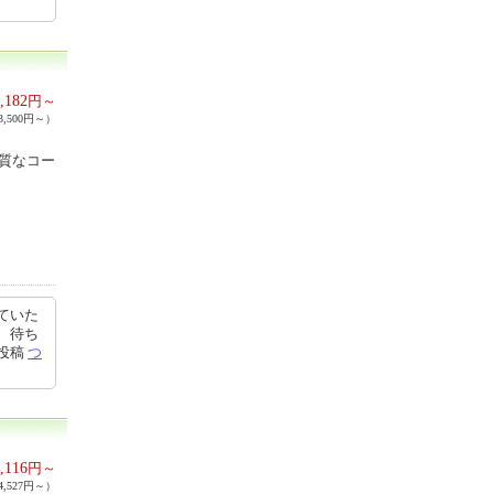
,182
円～
,500円～）
上質なコー
ていた
、待ち
7投稿
つ
,116
円～
,527円～）