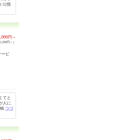
:32投
,000
円～
,200円～）
サービ
くてと
が人に
投稿
つづ