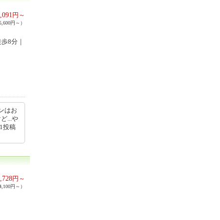
,091
円～
,600円～）
歩8分｜
ンはお
...や
21投稿
,728
円～
,100円～）