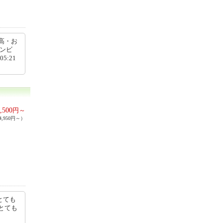
高・お
コンビ
5:21
,500
円～
,950円～）
とても
とても