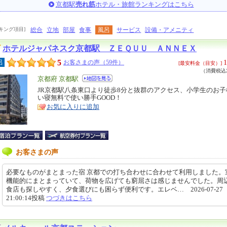
京都駅
売れ筋
ホテル・旅館ランキングはこちら
キング項目]
総合
立地
部屋
食事
風呂
サービス
設備・アメニティ
ホテルジャパネスク京都駅 ＺＥＱＵＵ ＡＮＮＥＸ
5
1
呂
お客さまの声（59件）
[最安料金（目安）]
（消費税込2
エ
京都府 京都駅
リ
JR京都駅八条東口より徒歩8分と抜群のアクセス、小学生のお
特
い寝無料で使い勝手GOOD！
ア
徴
お気に入りに追加
お客さまの声
必要なものがまとまった宿 京都での打ち合わせに合わせて利用しました。
機能的にまとまっていて、荷物を広げても窮屈さは感じませんでした。周
食店も探しやすく、夕食選びにも困らず便利です。エレベ… 2026-07-27
21:00:14投稿
つづきはこちら