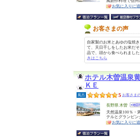
風創作料理で信州
ア
徴
お気に入りに
お客さまの声
自家製のお米とあゆの塩焼き
て、天日干しをしたお米だそ
品で、頭から食べられました。 世代
きはこちら
ホテル木曽温泉
ＫＥ
5
風呂
お客さまの
エ
長野県 木曽
リ
天然温泉100％
特
テルとグランピン
ア
徴
お気に入りに