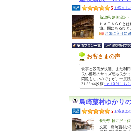
5
風呂
お客さまの
エ
新潟県 越後湯沢
リ
ＨＡＴＡＧＯとは
特
旅。間にあるひと
ア
徴
お気に入りに
お客さまの声
食事と設備が快適、また利用
良い部屋のサイズ感も良かっ
問題もないのですが、一度洗い場
21:33:44投稿
つづきはこちら
島崎藤村ゆかり
5
風呂
お客さまの
エ
長野県 軽井沢・佐
リ
文豪・島崎藤村が
特