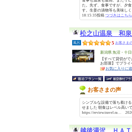
食事も温泉も最高、またリピ
た。先ず、食事ですが、夕食
す。生姜の漬物等も美味しく、盛
18:15:35投稿
つづきはこちら
松之山温泉 和泉
5
風呂
お客さまの
エ
新潟県 魚沼・十
リ
【すべて貸切がで
特
お部屋】でプライ
ア
徴
お気に入りに
お客さまの声
シンプルな設備で落ち着ける
せました 朝食はレベル高い
https://review.travel.ra… 2
越後湯沢 ＨＡＴ