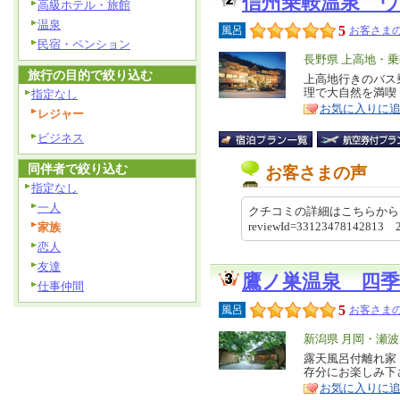
信州乗鞍温泉 
高級ホテル・旅館
温泉
5
風呂
お客さまの
民宿・ペンション
エ
長野県 上高地・
旅行の目的で絞り込む
リ
上高地行きのバス
特
理で大自然を満喫
指定なし
ア
徴
お気に入りに
レジャー
ビジネス
同伴者で絞り込む
お客さまの声
指定なし
一人
クチコミの詳細はこちらから https://re
reviewId=33123478142813 
家族
恋人
友達
鷹ノ巣温泉 四
仕事仲間
5
風呂
お客さまの
エ
新潟県 月岡・瀬
リ
露天風呂付離れ家
特
存分にお楽しみ下
ア
徴
お気に入りに