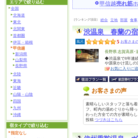
エリアで絞り込む
甲信越
売れ筋
全国
北海道
[ランキング項目]
総合
立地
部屋
食事
東北
北関東
渋温泉 春蘭の
首都圏
5
風呂
お客さまの
伊豆・箱根
甲信越
エ
長野県 志賀高原･
新潟県
リ
◆渋温泉で8年連
特
山梨県
や源泉かけ流しの
ア
徴
長野県
お気に入りに
北陸
東海
近畿
お客さまの声
山陽・山陰
四国
素晴らしいスタッフと落ち着
九州
フ、町内の湯めぐりから帰っ
わった方全ての方が素晴らしい接客
沖縄
投稿
つづきはこちら
宿タイプで絞り込む
指定なし