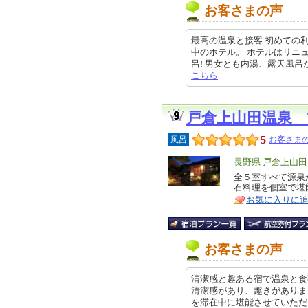
お客さまの声
最高の温泉と接客 初めての
中のホテル。 ホテルはリニ
呂! 男女とも内湯、露天風呂があり
こちら
戸倉上山田温泉
5
風呂
お客さまの
エ
長野県 戸倉上山
リ
全５室すべて源泉
特
石料理を個室で堪
ア
徴
お気に入りに
お客さまの声
清潔感と趣ある宿で温泉と食
清潔感があり、趣きがありま
を滞在中に堪能させていただきま