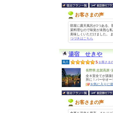
お客さまの声
部屋に露天風呂が2つある、
菜料理なので味覚が未熟な私
美味しくいただけました。 また、
つづきはこちら
湯宿 せきや
5
風呂
お客さまの
エ
長野県 志賀高原･
リ
全８室全てが源泉
特
所に！バーやオー
ア
徴
お気に入りに
お客さまの声