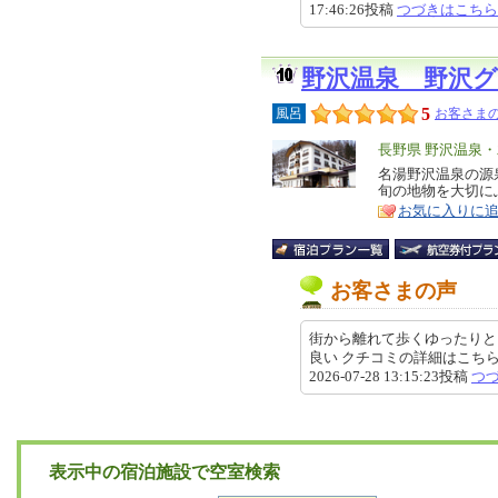
17:46:26投稿
つづきはこちら
野沢温泉 野沢
5
風呂
お客さまの
エ
長野県 野沢温泉
リ
名湯野沢温泉の源
特
旬の地物を大切に
ア
徴
お気に入りに
お客さまの声
街から離れて歩くゆったりと
良い クチコミの詳細はこちらから https
2026-07-28 13:15:23投稿
つ
表示中の宿泊施設で空室検索