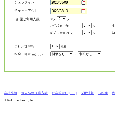
チェックイン
チェックアウト
1部屋ご利用人数
大人
人
人
小学校高学年
小
人
幼児（食事のみ）
幼
ご利用部屋数
部屋
料金
～
（1部屋1泊あたり）
会社情報
個人情報保護方針
社会的責任[CSR]
採用情報
規約集
© Rakuten Group, Inc.