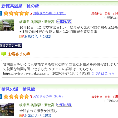
新穂高温泉 槍の郷
5
14
呂
お客さまの声（117件）
[最安料金（目安）]
（消費税込15
エ
岐阜県 奥飛騨・新穂高
リ
10月19日 1部屋空室出ました！温泉が人気の宿◎旬彩会席は
特
■３種の個性豊かな露天風呂は24時間完全貸切自由
ア
徴
お気に入りに追加
お客さまの声
貸切風呂をいくつも堪能できる贅沢な時間 立派なお風呂を何個も貸し切り
て贅沢な時間を過ごせました クチコミの詳細はこちらから
https://review.travel.rakuten.c… 2026-07-27 13:46:41投稿
つづきはこちら
槍見の湯 槍見館
5
18
呂
お客さまの声（96件）
[最安料金（目安）]
（消費税込19
エ
岐阜県 奥飛騨・新穂高
リ
全館すべて源泉かけ流し
特
お気に入りに追加
ア
徴