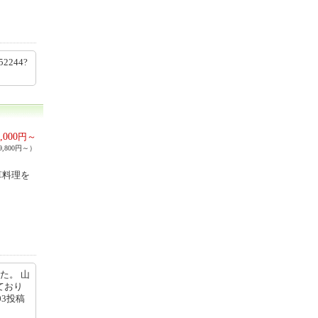
52244?
,000
円～
,800円～）
草料理を
た。 山
ており
03投稿