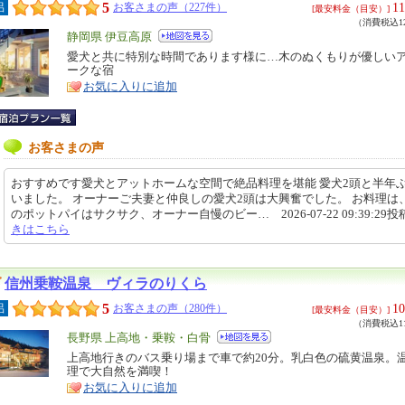
5
11
呂
お客さまの声（227件）
[最安料金（目安）]
（消費税込12
エ
静岡県 伊豆高原
リ
愛犬と共に特別な時間であります様に…木のぬくもりが優しい
特
ークな宿
ア
徴
お気に入りに追加
お客さまの声
おすすめです愛犬とアットホームな空間で絶品料理を堪能 愛犬2頭と半年
いました。 オーナーご夫妻と仲良しの愛犬2頭は大興奮でした。 お料理は
のポットパイはサクサク、オーナー自慢のビー… 2026-07-22 09:39:29投
きはこちら
信州乗鞍温泉 ヴィラのりくら
5
10
呂
お客さまの声（280件）
[最安料金（目安）]
（消費税込11
エ
長野県 上高地・乗鞍・白骨
リ
上高地行きのバス乗り場まで車で約20分。乳白色の硫黄温泉。
特
理で大自然を満喫！
ア
徴
お気に入りに追加