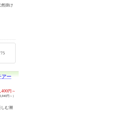
天然掛け
88775
チアー
,400
円～
,840円～）
楽しむ潮