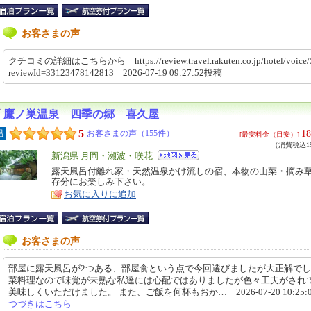
お客さまの声
クチコミの詳細はこちらから https://review.travel.rakuten.co.jp/hotel/voice/
reviewId=33123478142813 2026-07-19 09:27:52投稿
鷹ノ巣温泉 四季の郷 喜久屋
5
18
呂
お客さまの声（155件）
[最安料金（目安）]
（消費税込19
エ
新潟県 月岡・瀬波・咲花
リ
露天風呂付離れ家・天然温泉かけ流しの宿、本物の山菜・摘み
特
存分にお楽しみ下さい。
ア
徴
お気に入りに追加
お客さまの声
部屋に露天風呂が2つある、部屋食という点で今回選びましたが大正解でし
菜料理なので味覚が未熟な私達には心配ではありましたが色々工夫がされ
美味しくいただけました。 また、ご飯を何杯もおか… 2026-07-20 10:25:
つづきはこちら