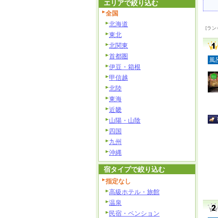
エリアで絞り込む
全国
北海道
[ラン
東北
北関東
首都圏
風
伊豆・箱根
甲信越
北陸
東海
近畿
山陽・山陰
四国
九州
沖縄
宿タイプで絞り込む
指定なし
高級ホテル・旅館
温泉
民宿・ペンション