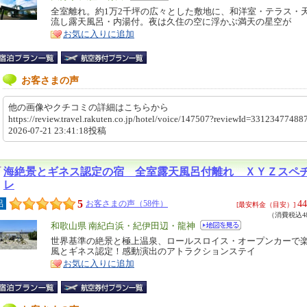
リ
全室離れ。約1万2千坪の広々とした敷地に、和洋室・テラス・
特
流し露天風呂・内湯付。夜は久住の空に浮かぶ満天の星空が
ア
徴
お気に入りに追加
お客さまの声
他の画像やクチコミの詳細はこちらから
https://review.travel.rakuten.co.jp/hotel/voice/147507?reviewId=331234774
2026-07-21 23:41:18投稿
海絶景とギネス認定の宿 全室露天風呂付離れ ＸＹＺスペ
レ
5
44
呂
お客さまの声（58件）
[最安料金（目安）]
（消費税込48
エ
和歌山県 南紀白浜・紀伊田辺・龍神
リ
世界基準の絶景と極上温泉、ロールスロイス・オープンカーで
特
風とギネス認定！感動演出のアトラクションステイ
ア
徴
お気に入りに追加