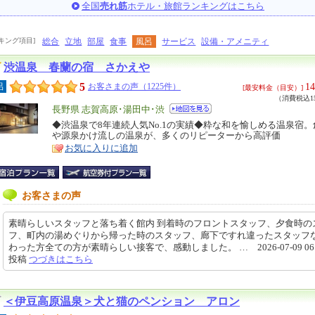
全国
売れ筋
ホテル・旅館ランキングはこちら
キング項目]
総合
立地
部屋
食事
風呂
サービス
設備・アメニティ
渋温泉 春蘭の宿 さかえや
5
14
呂
お客さまの声（1225件）
[最安料金（目安）]
（消費税込15
エ
長野県 志賀高原･湯田中･渋
リ
◆渋温泉で8年連続人気No.1の実績◆粋な和を愉しめる温泉宿
特
や源泉かけ流しの温泉が、多くのリピーターから高評価
ア
徴
お気に入りに追加
お客さまの声
素晴らしいスタッフと落ち着く館内 到着時のフロントスタッフ、夕食時の
フ、町内の湯めぐりから帰った時のスタッフ、廊下ですれ違ったスタッフ
わった方全ての方が素晴らしい接客で、感動しました。 … 2026-07-09 06:4
投稿
つづきはこちら
＜伊豆高原温泉＞犬と猫のペンション アロン