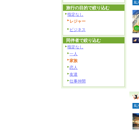
風
旅行の目的で絞り込む
指定なし
レジャー
ビジネス
同伴者で絞り込む
指定なし
一人
家族
恋人
友達
仕事仲間
風