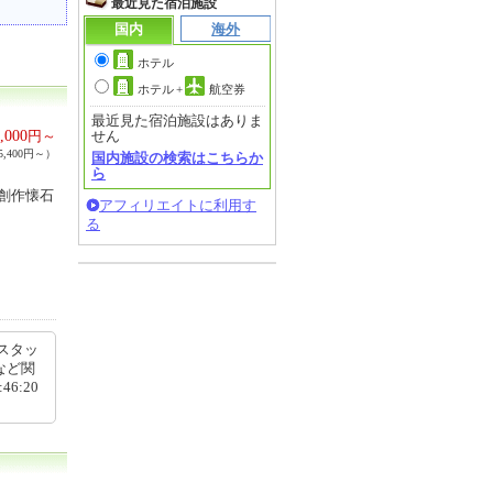
最近見た宿泊施設
国内
海外
ホテル
ホテル
+
航空券
最近見た宿泊施設はありま
,000
円～
せん
,400円～）
国内施設の検索はこちらか
ら
。創作懐石
アフィリエイトに利用す
る
スタッ
など関
6:20