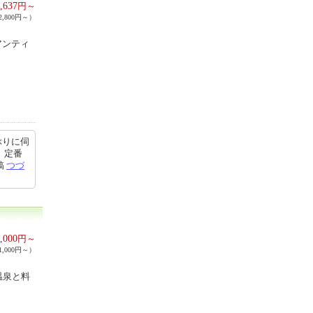
,637
円～
,800円～）
アンティ
ぶりに伺
、定番
稿
つづ
,000
円～
,000円～）
温泉と料