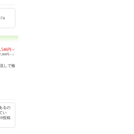
65574
,546
円～
,000円～）
け流しで愉
あるの
てい
39投稿