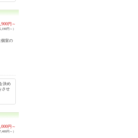
,900
円～
,190円～）
は個室の
を決め
をさせ
,000
円～
,400円～）