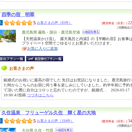
四季の宿 明翠
5
22
呂
お客さまの声（85件）
[最安料金（目安）]
（消費税込25
エ
鹿児島県 霧島・国分・鹿児島空港
リ
【天然温泉かけ流し 露天風呂と内湯】の【半離れ宿】お食事
特
プライベート空間でごゆるりとお寛ぎいただけます。
ア
徴
お気に入りに追加
お客さまの声
銀婚式のお祝いに最高の宿でした 先日はお世話になりました。鹿児島旅行
た時からこちらのお宿に伺う事を楽しみにしていました。約半年前に予約
て頂いた際に自分はコロッと忘れていたのですが、銀婚式… 2026-05-17
10:06:41投稿
つづきはこちら
久住温泉 フリューゲル久住 輝く星の大地
5
34
呂
お客さまの声（194件）
[最安料金（目安）]
（消費税込37
エ
大分県 久住・竹田