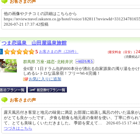
お客さまの声
他の画像やクチコミの詳細はこちらから
https://review.travel.rakuten.co.jp/hotel/voice/182811?reviewId=331234781
2026-07-21 17:37:42投稿
つま恋温泉 山田屋温泉旅館
5
24
呂
お客さまの声（226件）
[最安料金（目安）]
（消費税込27
エ
群馬県 万座･嬬恋･北軽井沢
リ
全6室！1日ドラム缶約800本分が湧出る自家源泉の濁り湯をか
特
しめるレトロな温泉宿！フリーWi-fi完備！
ア
徴
お気に入りに追加
お客さまの声
露天風呂付き客室と地元の味覚に満足 お部屋に箱蒸し風呂の付いた温泉が
がとても良かったです。 夕食も朝食も地元産の食材を使い、丁寧に作られ
て、とても美味しくいただきました。 季節を変えて… 2026-05-15 17:44:
つづきはこちら