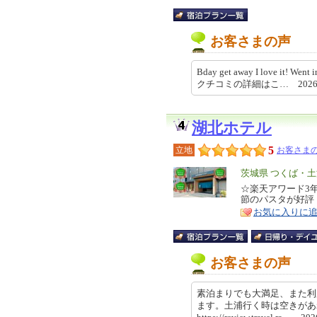
お客さまの声
Bday get away I love it! Went i
クチコミの詳細はこ… 2026-08
湖北ホテル
5
立地
お客さまの
エ
茨城県 つくば・
リ
☆楽天アワード3
特
節のパスタが好評
ア
徴
お気に入りに
お客さまの声
素泊まりでも大満足、また利
ます。土浦行く時は空きが