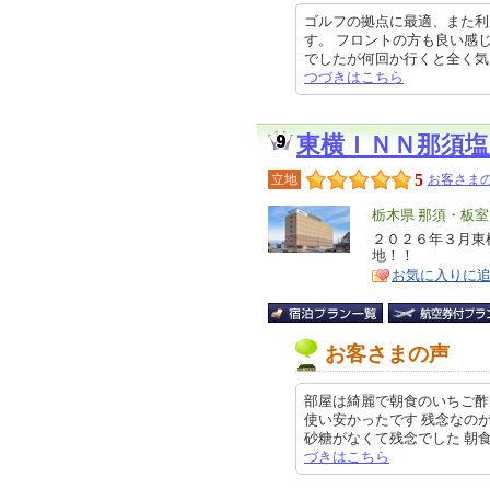
ゴルフの拠点に最適、また利
す。 フロントの方も良い感
でしたが何回か行くと全く気になら
つづきはこちら
東横ＩＮＮ那須塩
5
立地
お客さまの
エ
栃木県 那須・板
リ
２０２６年３月東
特
地！！
ア
徴
お気に入りに
お客さまの声
部屋は綺麗で朝食のいちご酢
使い安かったです 残念なの
砂糖がなくて残念でした 朝食にい
づきはこちら