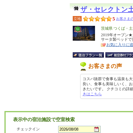
ザ・セレクトン
5
立地
お客さまの
エ
茨城県 つくば・
リ
2019年オープ
特
サータ製ベッドで
ア
徴
お気に入りに
お客さまの声
コスパ抜群で食事も温泉も大
良い、食事も美味しいく、お
きたいです。 クチコミの詳細はこち
きはこちら
表示中の宿泊施設で空室検索
チェックイン