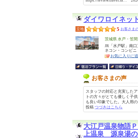
https://review.travel.ra… 2
ダイワロイネッ
5
立地
お客さまの
エ
茨城県 水戸・笠間
リ
JR「水戸駅」南
特
ネコン・コンビニ
ア
徴
お気に入りに
お客さまの声
スタッフの対応と充実したア
トの方々がとても優しく子供
も良い印象でした。大人用のアメニ
投稿
つづきはこちら
大江戸温泉物語Ｐ
上温泉 源泉湯の