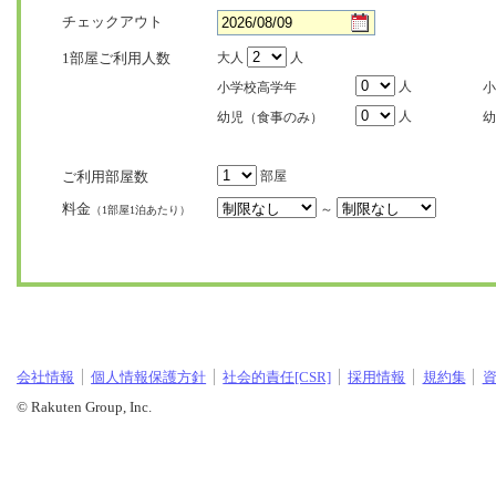
チェックアウト
1部屋ご利用人数
大人
人
人
小学校高学年
小
人
幼児（食事のみ）
幼
ご利用部屋数
部屋
料金
～
（1部屋1泊あたり）
会社情報
個人情報保護方針
社会的責任[CSR]
採用情報
規約集
© Rakuten Group, Inc.