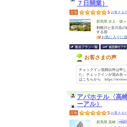
７日開業）
5
立地
お客さまの
エ
群馬県 水上・猿
リ
利根川と谷川岳の
特
する宿
ア
徴
お気に入りに
お客さまの声
チェックイン混雑以外は申し
た。チェックインが混み合っ
はこちらから https://review.
アパホテル〈高
ーアル）
5
立地
お客さまの
エ
群馬県 高崎