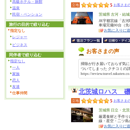
高級ホテル・旅館
5
立地
お客さまの
温泉
民宿・ペンション
エ
茨城県 古河・結
リ
JR宇都宮線「古河
特
旅行の目的で絞り込む
車場完備90台（先
ア
徴
お気に入りに
指定なし
レジャー
ビジネス
お客さまの声
同伴者で絞り込む
指定なし
掃除が行き届いておらず気に
一人
ついてしまった クチコミ
https://review.travel.rakute
家族
恋人
友達
北茨城ロハス 
仕事仲間
5
立地
お客さまの
エ
茨城県 日立・北
リ
厳選食材と手作り
特
線・星空・二ツ島
ア
徴
お気に入りに