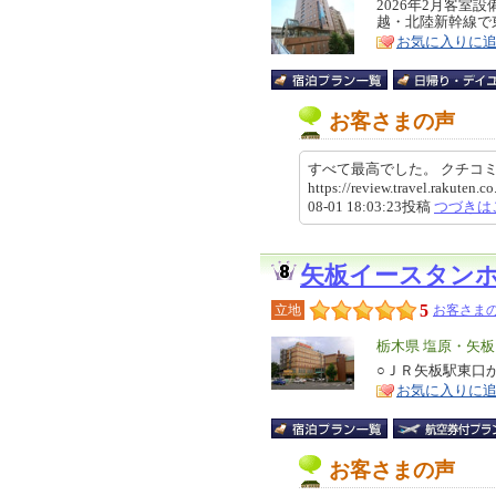
リ
2026年2月客室
特
越・北陸新幹線で
ア
徴
お気に入りに
お客さまの声
すべて最高でした。 クチ
https://review.travel.rakute
08-01 18:03:23投稿
つづきは
矢板イースタン
5
立地
お客さまの
エ
栃木県 塩原・矢
リ
○ＪＲ矢板駅東口
特
お気に入りに
ア
徴
お客さまの声