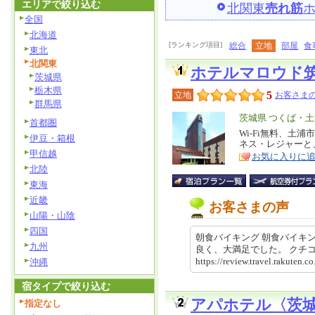
エリアで絞り込む
北関東
売れ筋
全国
北海道
[ランキング項目]
総合
立地
部屋
食
東北
北関東
ホテルマロウド
茨城県
栃木県
5
立地
お客さまの
群馬県
エ
茨城県 つくば・
首都圏
リ
Wi-Fi無料、土
特
伊豆・箱根
ネス・レジャーと
ア
徴
甲信越
お気に入りに
北陸
東海
近畿
お客さまの声
山陽・山陰
四国
朝食バイキング 朝食バイキ
九州
良く、大満足でした。 ク
https://review.travel.rakute
沖縄
宿タイプで絞り込む
アパホテル〈茨
指定なし