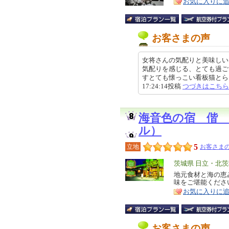
お気に入りに
ア
徴
お客さまの声
女将さんの気配りと美味しい
気配りを感じる、とても過ご
すとても懐っこい看板猫とらこち
17:24:14投稿
つづきはこちら
海音色の宿 偕
ル）
5
立地
お客さまの
エ
茨城県 日立・北
リ
地元食材と海の恵
特
味をご堪能くださ
ア
徴
お気に入りに
お客さまの声