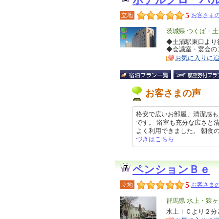
ホテルグローバ
5
立地
お客さまの
エ
茨城県 つくば・
リ
◆土浦駅東口より
特
◆会議室・宴会の
ア
徴
お気に入りに
お客さまの声
格安で広いお部屋、清潔感も
です。 浴室も充分な広さと
よく利用できました。 朝食のジャ
づきはこちら
ペンションＢｅ
5
立地
お客さまの
エ
群馬県 水上・猿
リ
水上ＩＣより２分
特