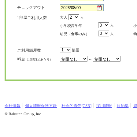
チェックアウト
1部屋ご利用人数
大人
人
人
小学校高学年
小
人
幼児（食事のみ）
幼
ご利用部屋数
部屋
料金
～
（1部屋1泊あたり）
会社情報
個人情報保護方針
社会的責任[CSR]
採用情報
規約集
© Rakuten Group, Inc.