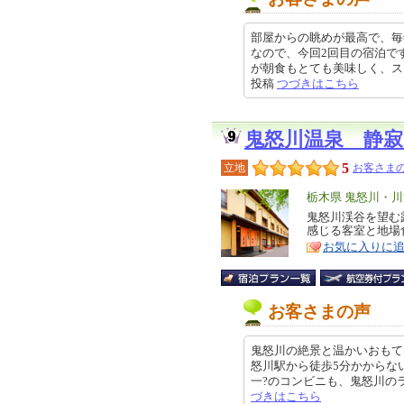
部屋からの眺めが最高で、毎
なので、今回2回目の宿泊で
が朝食もとても美味しく、スタッフ
投稿
つづきはこちら
鬼怒川温泉 静
5
立地
お客さまの
エ
栃木県 鬼怒川・
リ
鬼怒川渓谷を望む
特
感じる客室と地場
ア
徴
お気に入りに
お客さまの声
鬼怒川の絶景と温かいおもて
怒川駅から徒歩5分かからな
一?のコンビニも、鬼怒川のライン
づきはこちら