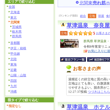
エリアで絞り込む
北関東
売れ筋
全国
北海道
[ランキング項目]
総合
立地
部屋
食
東北
北関東
草津温泉 奈良屋
茨城県
栃木県
5
立地
お客さまの
群馬県
エ
群馬県 草津温泉
首都圏
リ
令和8年客室リニ
特
伊豆・箱根
お気に入りに
ア
徴
甲信越
北陸
東海
お客さまの声
近畿
山陽・山陰
湯畑近くの好立地と質の高い
四国
立地はとても良い。白旗源泉
九州
りやすさもよい。脱衣所がこれま
沖縄
12:27:37投稿
つづきはこちら
宿タイプで絞り込む
指定なし
草津温泉 ホテ