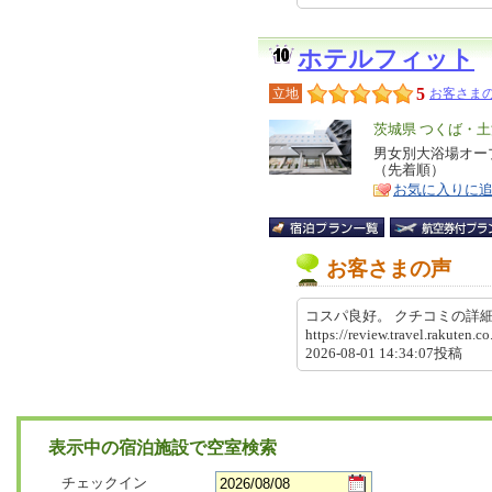
ホテルフィット
5
立地
お客さまの
エ
茨城県 つくば・
リ
男女別大浴場オー
特
（先着順）
ア
徴
お気に入りに
お客さまの声
コスパ良好。 クチコミの
https://review.travel.rakute
2026-08-01 14:34:07投稿
表示中の宿泊施設で空室検索
チェックイン