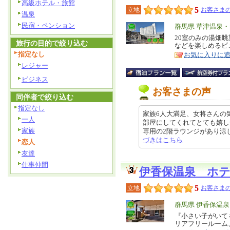
高級ホテル・旅館
5
立地
お客さまの
温泉
民宿・ペンション
エ
群馬県 草津温泉
リ
20室のみの湯畑
特
旅行の目的で絞り込む
などを楽しめるビ
ア
徴
指定なし
お気に入りに
レジャー
ビジネス
お客さまの声
同伴者で絞り込む
指定なし
家族6人大満足、女将さんの
一人
部屋にしてくれてとても嬉し
家族
専用の2階ラウンジがあり涼しいと
づきはこちら
恋人
友達
仕事仲間
伊香保温泉 ホ
5
立地
お客さまの
エ
群馬県 伊香保温
リ
『小さい子がいて
特
リアフリールーム
ア
徴