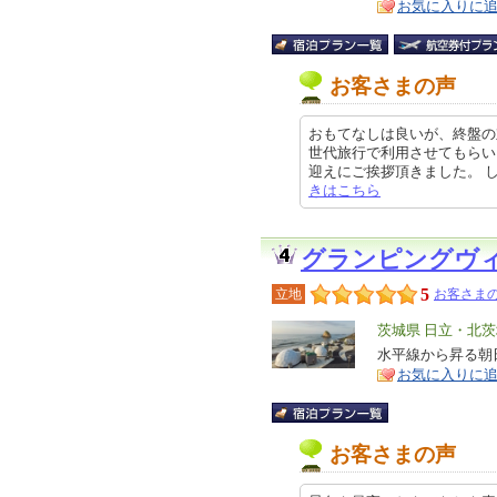
お気に入りに
お客さまの声
おもてなしは良いが、終盤の
世代旅行で利用させてもらい
迎えにご挨拶頂きました。 しかし残
きはこちら
グランピングヴ
5
立地
お客さまの
エ
茨城県 日立・北
リ
水平線から昇る朝
特
お気に入りに
ア
徴
お客さまの声