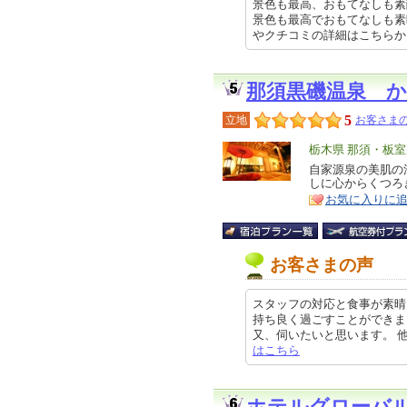
景色も最高、おもてなしも素
景色も最高でおもてなしも素晴
やクチコミの詳細はこちらから htt
那須黒磯温泉 
5
立地
お客さまの
エ
栃木県 那須・板
リ
自家源泉の美肌の
特
しに心からくつろ
ア
徴
お気に入りに
お客さまの声
スタッフの対応と食事が素晴
持ち良く過ごすことができま
又、伺いたいと思います。 他の画像
はこちら