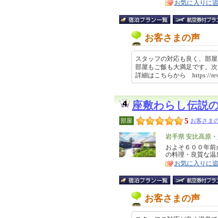
お気に入りに
お客さまの声
スタッフの対応も良く、部屋
部屋もご飯も大満足です。次
詳細はこちらから https://revi
座敷わらし伝説
5
部屋
お客さまの
エ
岩手県 安比高原
リ
およそ６００年前
特
の料理・良質な温
ア
徴
お気に入りに
お客さまの声