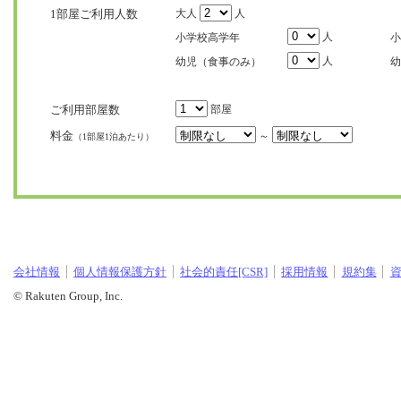
1部屋ご利用人数
大人
人
人
小学校高学年
小
人
幼児（食事のみ）
幼
ご利用部屋数
部屋
料金
～
（1部屋1泊あたり）
会社情報
個人情報保護方針
社会的責任[CSR]
採用情報
規約集
© Rakuten Group, Inc.