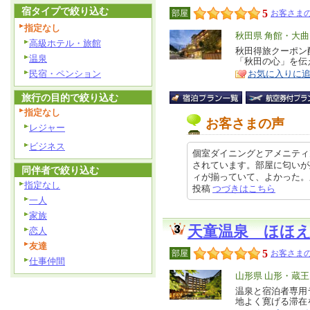
宿タイプで絞り込む
5
部屋
お客さまの
指定なし
エ
秋田県 角館・大
高級ホテル・旅館
リ
秋田得旅クーポン
特
温泉
「秋田の心」を伝
ア
徴
民宿・ペンション
お気に入りに
旅行の目的で絞り込む
指定なし
お客さまの声
レジャー
ビジネス
個室ダイニングとアメニティ
されています。部屋に匂いが
同伴者で絞り込む
ィが揃っていて、よかった。肌がス
指定なし
投稿
つづきはこちら
一人
家族
天童温泉 ほほ
恋人
友達
5
部屋
お客さまの
仕事仲間
エ
山形県 山形・蔵
リ
温泉と宿泊者専用
特
地よく寛げる滞在
ア
徴