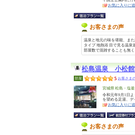
ア
徴
お気に入りに
お客さまの声
温泉と地元の味を堪能、また
タイプ 地熱浴 目で見る温泉
部屋数で混雑することも無く … 20
松島温泉 小松館
5
部屋
お客さまの
エ
宮城県 松島・塩
リ
令和元年9月1日
特
を望める足湯、デ
ア
徴
お気に入りに
お客さまの声