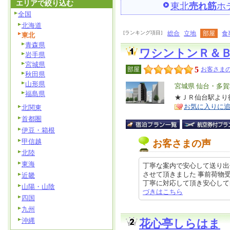
エリアで絞り込む
東北
売れ筋
ホ
全国
北海道
[ランキング項目]
総合
立地
部屋
食
東北
青森県
ワシントンＲ＆
岩手県
宮城県
5
部屋
お客さまの
秋田県
山形県
エ
宮城県 仙台・多
福島県
リ
★ＪＲ仙台駅より
特
お気に入りに
北関東
ア
徴
首都圏
伊豆・箱根
甲信越
お客さまの声
北陸
東海
丁寧な案内で安心して送り出
させて頂きました 事前荷物
近畿
丁寧に対応して頂き安心して向かわ
山陽・山陰
づきはこちら
四国
九州
沖縄
花心亭しらはま