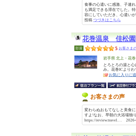
食事の心遣いに感激、子連れ
も満足できる滞在でした。特
容にしていただき、心遣いが感じら
投稿
つづきはこちら
花巻温泉 佳松園
5
部屋
お客さまの
エ
岩手県 北上・花
リ
とろとろの湯と心
特
み。花巻ICよりわ
ア
徴
お気に入りに
お客さまの声
変わらぬおもてなしと美食に
すよ!なお、早朝の大浴場独り
https://review.travel.… 202