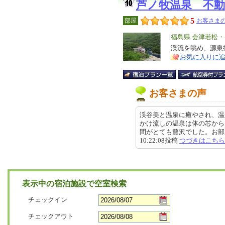
芦ノ牧温泉 不
5
部屋
お客さまの
エ
福島県 会津若松
リ
渓流を眺め、源泉
特
お気に入りに
ア
徴
お客さまの声
渓谷美と温泉に癒やされ、温
かけ流しの温泉は体の芯から
間がとても贅沢でした。お部屋も
10:22:08投稿
つづきはこちら
表示中の宿泊施設で空室検索
チェックイン
チェックアウト