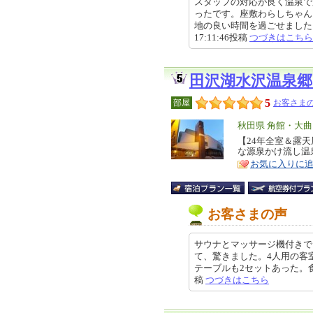
スタッフの対応が良く温泉で
ったです。座敷わらしちゃん
地の良い時間を過ごせました。日
17:11:46投稿
つづきはこちら
田沢湖水沢温泉
5
部屋
お客さまの
エ
秋田県 角館・大
リ
【24年全室＆露
特
な源泉かけ流し温
ア
徴
お気に入りに
お客さまの声
サウナとマッサージ機付きで
て、驚きました。4人用の客
テーブルも2セットあった。食事も
稿
つづきはこちら