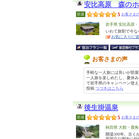
安比高原 森の
5
部屋
お客さまの
エ
岩手県 安比高原
リ
いわて旅割で今な
特
お気に入りに
ア
徴
お客さまの声
手軽な一人旅には良いが部屋
一人旅を楽しめたし、夏休み
で岩手県のキャンペーン使えなかっ
投稿
つづきはこちら
後生掛温泉
5
部屋
お客さまの
エ
秋田県 大館・鹿
リ
開湯300年。古
特
平国立公園内に佇