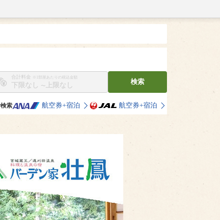
合計料金
※1部屋あたりの税込金額
検索
〜
航空券+宿泊
航空券+宿泊
で検索