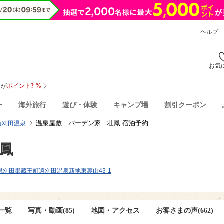
ヘルプ
お気
ー
海外旅行
遊び・体験
キャンプ場
割引クーポン
温泉屋敷 バーデン家 壮鳳 宿泊予約
遠刈田温泉
鳳
宮城県刈田郡蔵王町遠刈田温泉新地東裏山43-1
一覧
写真・動画(85)
地図・アクセス
お客さまの声(
662
)