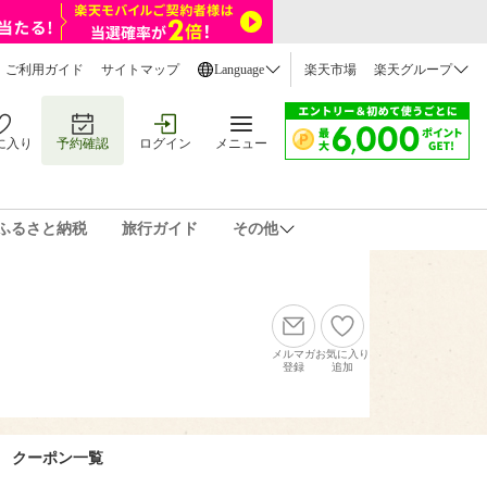
ご利用ガイド
サイトマップ
Language
楽天市場
楽天グループ
に入り
予約確認
ログイン
メニュー
ふるさと納税
旅行ガイド
その他
メルマガ
お気に入り
登録
追加
クーポン一覧