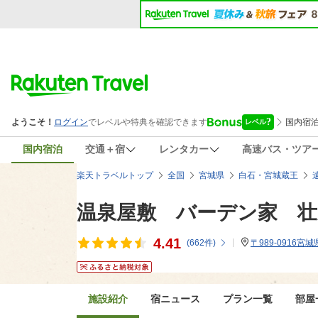
国内宿泊
交通＋宿
レンタカー
高速バス・ツア
楽天トラベルトップ
全国
宮城県
白石・宮城蔵王
温泉屋敷 バーデン家 壮
4.41
(
662
件)
〒989-0916
施設紹介
宿ニュース
プラン一覧
部屋