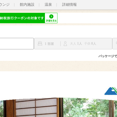
ウンジ
館内施設
温泉
詳細情報
1
0
1
大人
子供
パッケージ