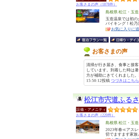
お客さまの声（1878件）
エ
島根県 松江・玉
リ
玉造温泉では初の
特
バイキング！松乃
ア
徴
お気に入りに
お客さまの声
清掃が行き届き、食事と接客
しています。到着した時は暑
方が補助にきてくれました。朝と
15:50:12投稿
つづきはこちら
松江市宍道ふる
設備・アメニティ
お客さまの声（220件）
エ
島根県 松江・玉
リ
2023年春≪ア
特
切でますます家族
ア
徴