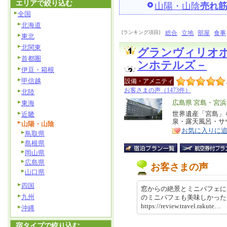
エリアで絞り込む
山陽・山陰
売れ
全国
北海道
[ランキング項目]
総合
立地
部屋
食事
東北
北関東
グランヴィリオ
首都圏
ンホテルズ－
伊豆・箱根
甲信越
設備・アメニティ
お客さまの声（1473件）
北陸
エ
広島県 宮島・宮
東海
リ
世界遺産「宮島」
近畿
特
泉・露天風呂・サ
山陽・山陰
ア
徴
お気に入りに
鳥取県
島根県
岡山県
広島県
お客さまの声
山口県
四国
窓からの絶景とミニパフェに
九州
のミニパフェも美味しかっ
https://review.travel.rakut
沖縄
宿タイプで絞り込む