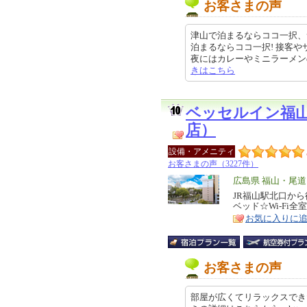
お客さまの声
津山で泊まるならココ一択、
泊まるならココ一択! 接客
夜にはカレーやミニラーメンのサー
きはこちら
ベッセルイン福
店）
設備・アメニティ
お客さまの声（3227件）
エ
広島県 福山・尾
リ
JR福山駅北口か
特
ベッド☆Wi-Fi全
ア
徴
お気に入りに
お客さまの声
部屋が広くてリラックスでき