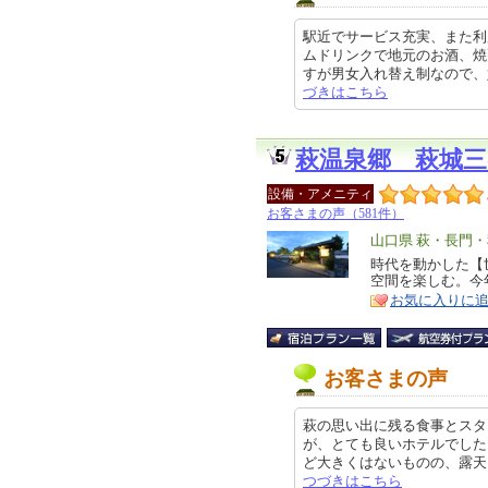
駅近でサービス充実、また利
ムドリンクで地元のお酒、焼
すが男女入れ替え制なので、好きな
づきはこちら
萩温泉郷 萩城三
設備・アメニティ
お客さまの声（581件）
エ
山口県 萩・長門
リ
時代を動かした【
特
空間を楽しむ。今
ア
徴
お気に入りに
お客さまの声
萩の思い出に残る食事とスタ
が、とても良いホテルでした
ど大きくはないものの、露天もあり
つづきはこちら