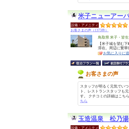
米子ニューアー
設備・アメニティ
お客さまの声（1373件）
エ
鳥取県 米子・皆
リ
【米子城を望む下
特
滞在。周辺に繁華
ア
徴
お気に入りに
お客さまの声
スタッフが明るく元気でいつ
ト、レストランスタッフも元
す。 クチコミの詳細はこちらから h
ちら
玉造温泉 松乃湯
設備・アメニティ