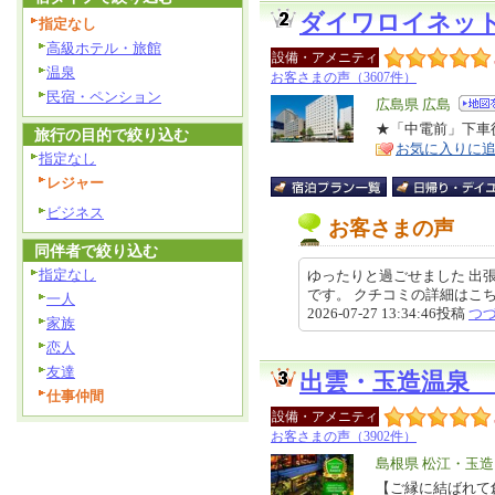
ダイワロイネッ
指定なし
高級ホテル・旅館
設備・アメニティ
温泉
お客さまの声（3607件）
民宿・ペンション
エ
広島県 広島
リ
★「中電前」下車
特
旅行の目的で絞り込む
お気に入りに
ア
徴
指定なし
レジャー
ビジネス
お客さまの声
同伴者で絞り込む
指定なし
ゆったりと過ごせました 出
です。 クチコミの詳細はこちらから http
一人
2026-07-27 13:34:46投稿
つ
家族
恋人
友達
出雲・玉造温泉 
仕事仲間
設備・アメニティ
お客さまの声（3902件）
エ
島根県 松江・玉
リ
【ご縁に結ばれて
特