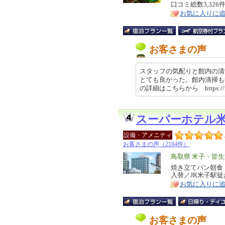
口コミ総数3,326
ア
徴
お気に入りに
お客さまの声
スタッフの気配りと館内の清
とても良かった。館内清掃も
の詳細はこちらから https://rev
スーパーホテル
設備・アメニティ
お客さまの声（2184件）
エ
鳥取県 米子・皆
リ
焼き立てパン朝食
特
入替／JR米子駅徒
ア
徴
お気に入りに
お客さまの声