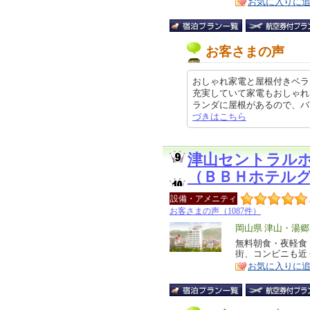
お気に入りに
お客さまの声
おしゃれ家電と屋根付きベラ
充実していて家電もおしゃれ
ランダに屋根があるので、バーベキ
づきはこちら
津山セントラル
（ＢＢＨホテル
設備・アメニティ
お客さまの声（1087件）
エ
岡山県 津山・湯
リ
無料朝食・夜軽食
特
街、コンビニも近
ア
徴
お気に入りに