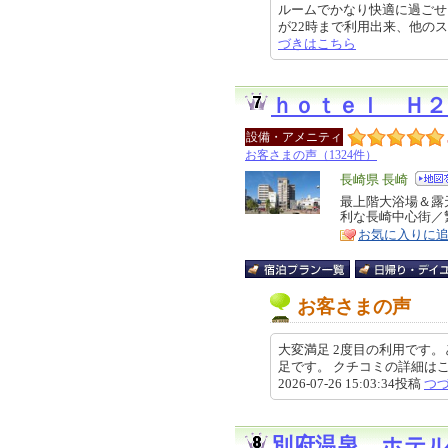
ルームでかなり快適に過ごせ
が22時まで利用出来、他のスーパー
づきはこちら
ｈｏｔｅｌ Ｈ
設備・アメニティ
お客さまの声（1324件）
エ
長崎県 長崎
リ
最上階大浴場＆露
特
利な長崎中心街／
ア
徴
お気に入りに
お客さまの声
大変満足 2度目の利用です
足です。 クチコミの詳細はこちらから ht
2026-07-26 15:03:34投稿
つ
別府温泉 ホテ