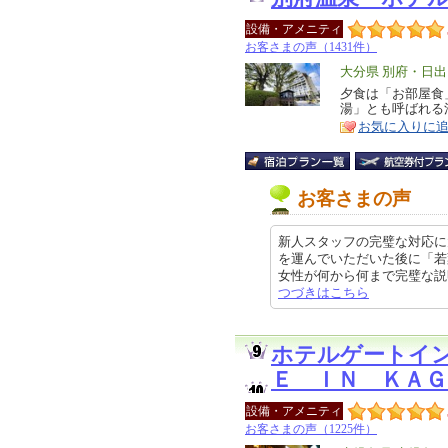
設備・アメニティ
お客さまの声（1431件）
エ
大分県 別府・日出
リ
夕食は「お部屋食
特
湯」とも呼ばれる
ア
徴
お気に入りに
お客さまの声
新人スタッフの完璧な対応に
を運んでいただいた後に「若
女性が何から何まで完璧な説明をし
つづきはこちら
ホテルゲートイ
Ｅ ＩＮ ＫＡＧ
設備・アメニティ
お客さまの声（1225件）