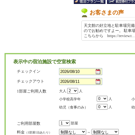
お客さまの声
天文館の好立地と駐車場完備
のでお勧めですよー。 駐車
こちらから https://review.t…
表示中の宿泊施設で空室検索
チェックイン
チェックアウト
1部屋ご利用人数
大人
人
人
小学校高学年
小
人
幼児（食事のみ）
幼
ご利用部屋数
部屋
料金
～
（1部屋1泊あたり）