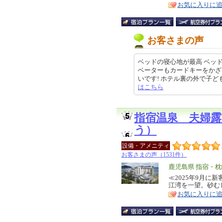
お気に入りに
お客さまの声
ベッドの寝心地が最高 ベッ
ベーターもカードキーをかざ
いです! ホテル裏の外で子どもが遊
はこちら
指宿温泉 夫婦
う）
設備・アメニティ
お客さまの声（1531件）
エ
鹿児島県 指宿・
リ
≪2025年9月に
特
江湾を一望。砂む
ア
徴
お気に入りに