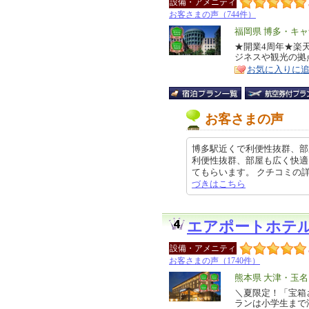
設備・アメニティ
お客さまの声（744件）
エ
福岡県 博多・キ
リ
★開業4周年★楽天
特
ジネスや観光の拠
ア
徴
お気に入りに
お客さまの声
博多駅近くで利便性抜群、部
利便性抜群、部屋も広く快適
てもらいます。 クチコミの詳細はこ
づきはこちら
エアポートホテ
設備・アメニティ
お客さまの声（1740件）
エ
熊本県 大津・玉
リ
＼夏限定！「宝箱
特
ランは小学生まで
ア
徴