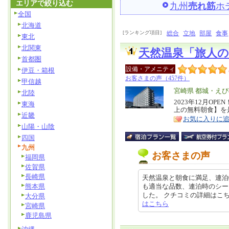
エリアで絞り込む
九州
売れ筋
ホ
全国
北海道
[ランキング項目]
総合
立地
部屋
食事
東北
北関東
天然温泉「旅人
首都圏
設備・アメニティ
伊豆・箱根
お客さまの声（457件）
甲信越
エ
宮崎県 都城・え
北陸
リ
2023年12月O
特
東海
上の無料朝食】を
ア
徴
近畿
お気に入りに
山陽・山陰
四国
九州
お客さまの声
福岡県
佐賀県
長崎県
天然温泉と朝食に満足、連泊
熊本県
も適当な品数、連泊時のシー
した。 クチコミの詳細はこちらから 
大分県
はこちら
宮崎県
鹿児島県