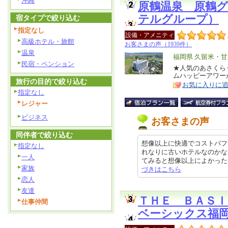
沖縄
原鶴温泉 原鶴グ
テルグループ）
宿タイプで絞り込む
指定なし
設備・アメニティ
高級ホテル・旅館
お客さまの声（1939件）
温泉
エ
福岡県 久留米・
民宿・ペンション
リ
★人気のあさくら
特
ムハッピーアワー
ア
徴
旅行の目的で絞り込む
お気に入りに
指定なし
レジャー
ビジネス
お客さまの声
同伴者で絞り込む
想像以上に快適でコストパフ
指定なし
れなりに古いホテルなのかな
一人
てみると想像以上によかったです。
家族
づきはこちら
恋人
友達
ＴＨＥ ＢＡＳＩ
仕事仲間
ベーシックス福