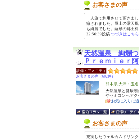
お客さまの声
一人旅で利用させて頂きまし
癒されました。屋上の露天風
も綺麗でした。薩摩の郷土料理
22:56:39投稿
つづきはこちら
天然温泉 絢爛
Ｐｒｅｍｉｅｒ阿
設備・アメニティ
お客さまの声（602件）
エ
熊本県 大津・玉
リ
天然温泉と健康朝
特
やセミコンへアク
ア
徴
お気に入りに
お客さまの声
充実したウェルカムドリンク