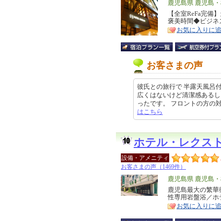
エ
鹿児島県 鹿児島
リ
【全室ReFa完備
特
褒美時間◆ビジネ
ア
徴
お気に入りに
お客さまの声
彼氏との旅行で 半露天風呂
広くはないけど清潔感あるし
ったです。 フロントの方の対応も凄
はこちら
ホテル・レクス
設備・アメニティ
お客さまの声（1469件）
エ
鹿児島県 鹿児島
リ
鹿児島最大の繁華
特
性専用岩盤浴／ホ
ア
徴
お気に入りに