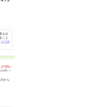
料★夕食
食もお
ること
稿
つづき
,373
円～
,610円～）
流川から