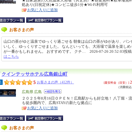
リ
★自家源泉の天然温泉大浴場（男女別）★朝食無料★駐車場無
特
処あり(日祝定休)★コンビニ徒歩1分★Wi-Fi利用可
ア
徴
お気に入りに追加
お客さまの声
山口の茶がゆと温泉でゆっくり過ごせる 朝食は山口の茶がゆがあり、パン
いしく、ゆっくりすごせました。 なんといっても、大浴場で温泉を楽しめ
が一番かもしれません。 おすすめです。 クチ… 2026-07-26 20:52:03投
はこちら
クインテッサホテル広島銀山町
5
2
呂
お客さまの声（412件）
[最安料金（目安）]
（消費税込2
エ
広島県 広島
リ
２０２５年8月16日ＯＰＥＮ！広島駅からも好立地！ 八丁堀・
特
も徒歩圏内で、広島STAYの新たな拠点に
ア
徴
お気に入りに追加
お客さまの声