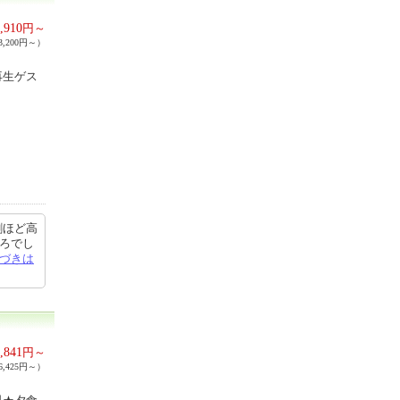
,910
円～
,200円～）
再生ゲス
割ほど高
ころでし
づきは
,841
円～
,425円～）