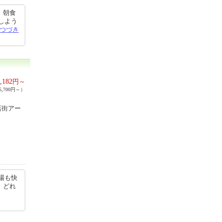
 朝食
しよう
つづき
,182
円～
,700円～）
店街アー
場も快
、どれ