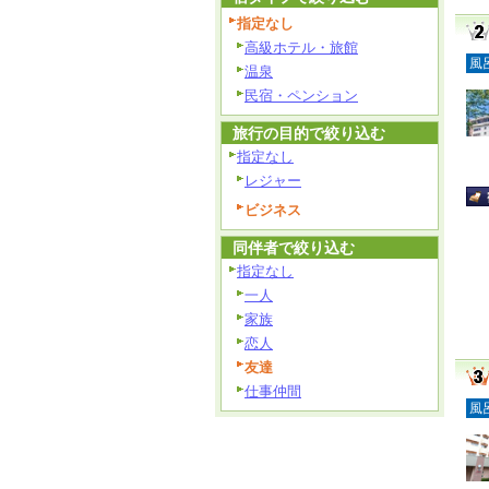
指定なし
高級ホテル・旅館
風
温泉
民宿・ペンション
旅行の目的で絞り込む
指定なし
レジャー
ビジネス
同伴者で絞り込む
指定なし
一人
家族
恋人
友達
仕事仲間
風