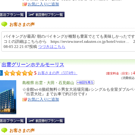
ア
徴
お気に入りに追加
お客さまの声
バイキングが最高! 朝のバイキングが種類も豊富でとても美味しかったです!
コミの詳細はこちらから https://review.travel.rakuten.co.jp/hotel/voice… 2
08-05 22:21:07投稿
つづきはこちら
出雲グリーンホテルモーリス
5
4
呂
お客さまの声（5374件）
[最安料金（目安）]
（消費税込4
エ
島根県 出雲・大田・石見銀山
リ
☆全館wi-fi接続無料☆男女大浴場完備♪シングルも全室ダブルベ
特
『出雲大社』までお車で約25分です♪
ア
徴
お気に入りに追加
お客さまの声