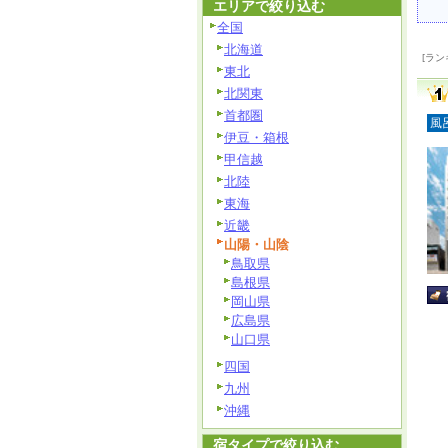
エリアで絞り込む
全国
北海道
[ラン
東北
北関東
首都圏
風
伊豆・箱根
甲信越
北陸
東海
近畿
山陽・山陰
鳥取県
島根県
岡山県
広島県
山口県
四国
九州
沖縄
宿タイプで絞り込む