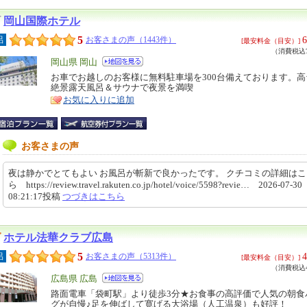
岡山国際ホテル
5
6
呂
お客さまの声（1443件）
[最安料金（目安）]
（消費税込7
エ
岡山県 岡山
リ
お車でお越しのお客様に無料駐車場を300台備えております。
特
絶景露天風呂＆サウナで夜景を満喫
ア
徴
お気に入りに追加
お客さまの声
夜は静かでとてもよい お風呂が斬新で良かったです。 クチコミの詳細は
ら https://review.travel.rakuten.co.jp/hotel/voice/5598?revie… 2026-07-30
08:21:17投稿
つづきはこちら
ホテル法華クラブ広島
5
4
呂
お客さまの声（5313件）
[最安料金（目安）]
（消費税込4
エ
広島県 広島
リ
路面電車「袋町駅」より徒歩3分★お食事の高評価で人気の朝食
特
グが自慢♪足を伸ばして寛げる大浴場（人工温泉）も好評！