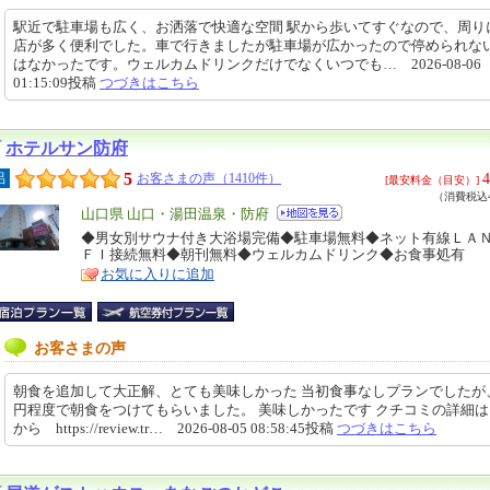
駅近で駐車場も広く、お洒落で快適な空間 駅から歩いてすぐなので、周り
店が多く便利でした。車で行きましたが駐車場が広かったので停められな
はなかったです。ウェルカムドリンクだけでなくいつでも… 2026-08-06
01:15:09投稿
つづきはこちら
ホテルサン防府
5
4
呂
お客さまの声（1410件）
[最安料金（目安）]
（消費税込4
エ
山口県 山口・湯田温泉・防府
リ
◆男女別サウナ付き大浴場完備◆駐車場無料◆ネット有線ＬＡＮ
特
ＦＩ接続無料◆朝刊無料◆ウェルカムドリンク◆お食事処有
ア
徴
お気に入りに追加
お客さまの声
朝食を追加して大正解、とても美味しかった 当初食事なしプランでしたが、
円程度で朝食をつけてもらいました。 美味しかったです クチコミの詳細
から https://review.tr… 2026-08-05 08:58:45投稿
つづきはこちら