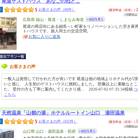
尾道ゲストハウス あなごのねどこ
5
2
呂
お客さまの声（69件）
[最安料金（目安）]
（消費税込3
エ
広島県 福山・尾道・しまなみ海道
リ
尾道の商店街にある細長～い町家をリノベーションした空き家
特
トハウスです。旅人同士の交流空間。
ア
徴
お気に入りに追加
お客さまの声
一般人は覚悟して行かれた方が良いです 尾道は他の地域よりホテル代が2
いと感じ、 人生初のゲストハウスに挑戦しました。 想像以上に素敵なと
た。 受付の方も丁寧に案内してくださり感… 2026-07-02 07:35:34投稿
つ
こちら
天然温泉「山都の湯」ホテルルートイン山口 湯田温泉
5
5
呂
お客さまの声（831件）
[最安料金（目安）]
（消費税込6
エ
山口県 山口・湯田温泉・防府