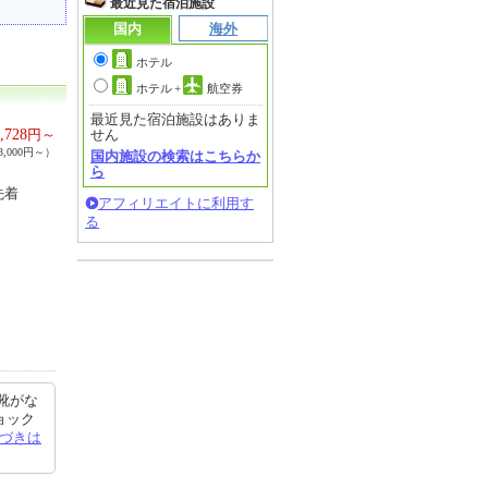
最近見た宿泊施設
国内
海外
ホテル
ホテル
+
航空券
最近見た宿泊施設はありま
,728
円～
せん
,000円～）
国内施設の検索はこちらか
ら
先着
アフィリエイトに利用す
る
靴がな
ョック
づきは