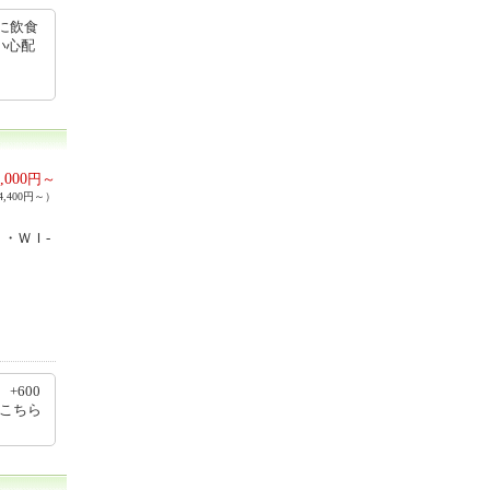
に飲食
い心配
,000
円～
,400円～）
・ＷＩ-
+600
はこちら