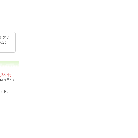
 クチ
026-
,250
円～
,675円～）
ッド。