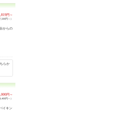
,819
円～
,500円～）
高台からの
こちらか
,000
円～
,400円～）
バイキン