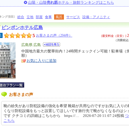
山陽・山陰
売れ筋
ホテル・旅館ランキングはこちら
キング項目]
総合
立地
部屋
食事
風呂
サービス
設備・アメニティ
ピンポンホテル広島
5
2
呂
お客さまの声（294件）
[最安料金（目安）]
（消費税込3
エ
広島県 広島
リ
中国地方最大の繁華街内！24時間チェックイン可能！駐車場（
特
順）
ア
徴
お気に入りに追加
お客さまの声
靴の紛失があり防犯設備の強化を希望 靴箱が共用なのですがお気に入りの
くなり防犯設備をもっと設置してほしいです旅行先で靴がなくなるのはシ
です クチコミの詳細はこちらから https://… 2026-07-20 11:07:24投稿
つ
こちら