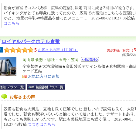
朝食が豊富でコスパ抜群、広島の定宿に決定 前回に続き2回目の宿泊です。
バイキングがとても印象に残ってたので、 広島での宿泊はこちらを定宿に
かと。 地元の牛乳や特産品を使ったメニュー… 2026-08-02 10:27:36投稿
はこちら
ロイヤルパークホテル倉敷
5
5
呂
お客さまの声（1110件）
[最安料金（目安）]
（消費税込5
エ
岡山県 倉敷・総社・玉野・笠岡
リ
全室禁煙★大浴場完備★寶田陵氏デザイン監修★倉敷駅前・商
特
ケード直結
ア
徴
お気に入りに追加
お客さまの声
設備も朝食も大満足、立地も良く正解でした 新しいので設備も良く、大浴
適でした。朝食も和洋いろいろと揃っていて迷いました。デザートもあり
もとっても美味しかったです。駅にも美観地区にも近く便… 2026-08-05
18:37:48投稿
つづきはこちら