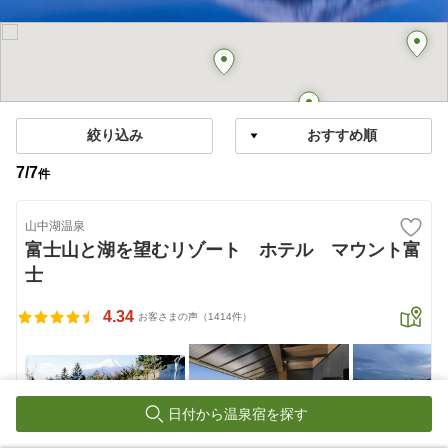
絞り込み
7
/
7
件
山中湖温泉
富士山と湖を望むリゾート ホテル マウント富
士
4.34
お客さまの声（1414件）
日付から温泉宿を探す
富士山の見える絶景露天風呂とサウナで特別なひととき■1100ｍの高台か