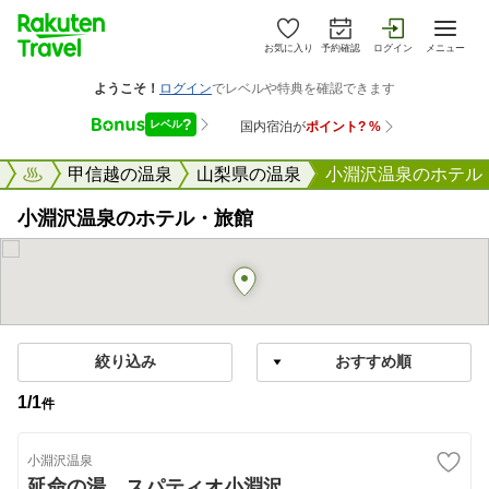
お気に入り
予約確認
ログイン
メニュー
楽天トラベル
甲信越の温泉
山梨県の温泉
小淵沢温泉のホテル
小淵沢温泉のホテル・旅館
絞り込み
1
/
1
件
小淵沢温泉
延命の湯 スパティオ小淵沢