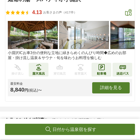
4.13
お客さまの声（417件）
小淵沢ICお車3分の便利な立地に緑きらめくのんびり時間◆広めのお部
屋・掛け流し温泉＆サウナ・旬を味わうお料理を愉しむ
最安料金
詳細を見る
8,840
円
(税込)〜
トラベルガイド記事
旅に行きたくなる旅行記事をお届け
日付から温泉宿を探す