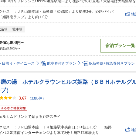
024年10月リフレッシュOPEN♪姫路駅南口より徒歩3分の好立地！大浴場は天然温泉を
クセス ：ＪＲ山陽本線・新幹線「姫路駅」より徒歩3分。姫路バイパ
地
「姫路南ランプ」より約１0分
大浴場
駐車場
5,000
安値
円〜
宿泊プラン一覧
税込5,500円〜
日帰り・デイユース
航空券付きプラン
JR新幹線+特急券付きプラン
播磨の湯 ホテルクラウンヒルズ姫路（ＢＢＨホテルグ
ープ）
3.67
（3385件）
ェルカムドリンクで始まる姫路ステイ
クセス ：ＪＲ山陽本線 ＪＲ姫路駅中央南口より徒歩10分 姫路
地
イパス姫路南インターチェンジより車で3分！無料駐車場あり