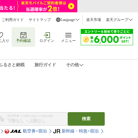
ご利用ガイド
サイトマップ
Language
楽天市場
楽天グループ
に入り
予約確認
ログイン
メニュー
ふるさと納税
旅行ガイド
その他
合計料金
※1部屋/1泊あたりの税込金額
検索
〜
航空券+宿泊
新幹線・特急+宿泊