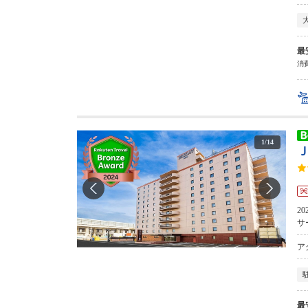
最
消費
1
/
14
2
サ
ア
最