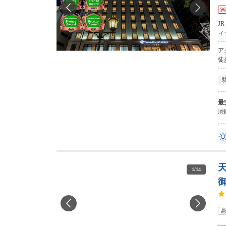
J
ィ
ア
徒
最
消費
1
/
14