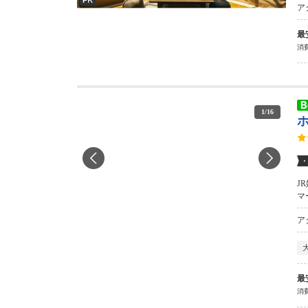
ア
最
消費
1
/
16
J
マ
ア
最
消費