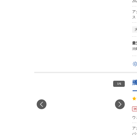
2
ア
ス
最
消費
1
/
6
ウ
ア
バ