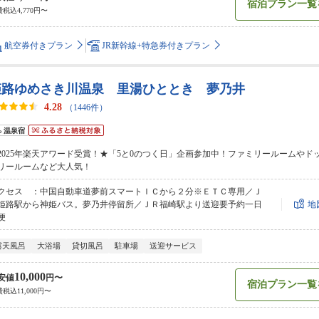
宿泊プラン一覧
税込4,770円〜
航空券付きプラン
JR新幹線+特急券付きプラン
姫路ゆめさき川温泉 里湯ひととき 夢乃井
4.28
（1446件）
温泉宿
2025年楽天アワード受賞！★「5と0のつく日」企画参加中！ファミリールームやド
リールームなど大人気！
クセス ：中国自動車道夢前スマートＩＣから２分※ＥＴＣ専用／Ｊ
姫路駅から神姫バス。夢乃井停留所／ＪＲ福崎駅より送迎要予約一日
地
便
露天風呂
大浴場
貸切風呂
駐車場
送迎サービス
10,000
安値
円〜
宿泊プラン一覧
税込11,000円〜