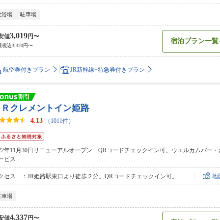
大浴場
駐車場
3,019
安値
円〜
宿泊プラン一覧
税込3,320円〜
航空券付きプラン
JR新幹線+特急券付きプラン
ＪＲクレメントイン姫路
4.13
（1011件）
022年11月30日リニューアルオープン QRコードチェックイン可。ウエルカムバー
ービス
クセス ：JR姫路駅東口より徒歩２分。QRコードチェックイン可。
地
駐車場
4,337
安値
円〜