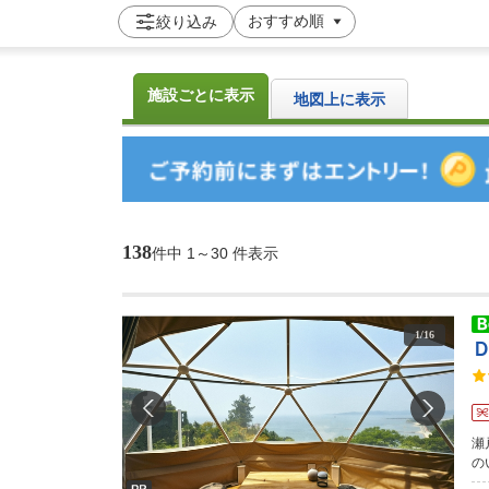
絞り込み
施設ごとに表示
地図上に表示
138
件中
1～30 件表示
1
/
16
瀬
の