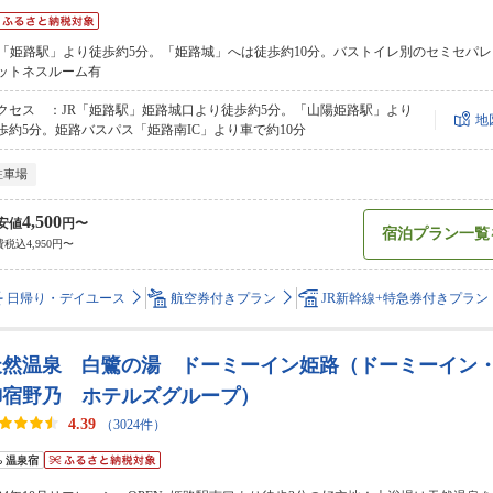
R「姫路駅」より徒歩約5分。「姫路城」へは徒歩約10分。バストイレ別のセミセパ
ットネスルーム有
クセス ：JR「姫路駅」姫路城口より徒歩約5分。「山陽姫路駅」より
地
歩約5分。姫路バスパス「姫路南IC」より車で約10分
駐車場
4,500
安値
円〜
宿泊プラン一覧
税込4,950円〜
日帰り・デイユース
航空券付きプラン
JR新幹線+特急券付きプラン
天然温泉 白鷺の湯 ドーミーイン姫路（ドーミーイン
御宿野乃 ホテルズグループ）
4.39
（3024件）
温泉宿