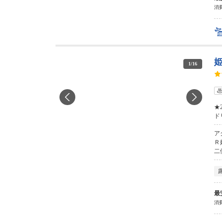
消費
1
/
16
★
ド
ア
Ｒ
二
最
消費