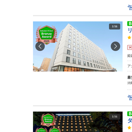
1
/
16
姫
ア
最
消費
1
/
16