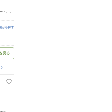
レート。フ
図から探す
を見る
・