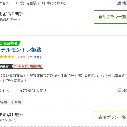
クセス ：JR播州赤穂駅よりお車にて約15分
地
11,728
安値
円〜
宿泊プラン一覧
税込12,900円〜
ホテルモントレ姫路
4.49
（2469件）
R姫路駅東口直結！世界遺産国宝姫路城へ徒歩15分！宿泊者専用のサウナ付温浴施設
ートTV全室導入！
クセス ：ＪＲ姫路駅より直結
地
大浴場
駐車場
5,319
安値
円〜
宿泊プラン一覧
税込5,850円〜