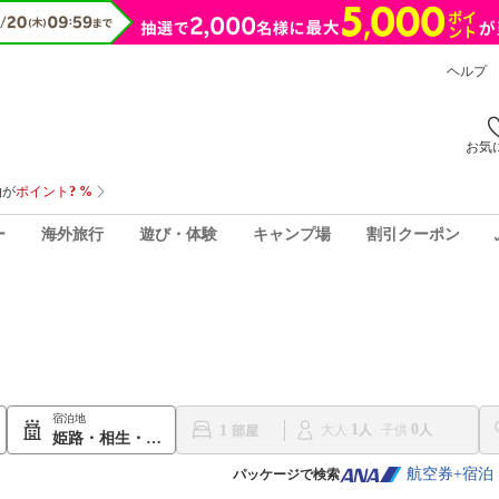
ヘルプ
お気
ー
海外旅行
遊び・体験
キャンプ場
割引クーポン
宿泊地
1
0
1
大人
子供
姫路・相生・赤穂
航空券+宿泊
パッケージで検索