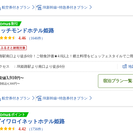
航空券付きプラン
JR新幹線+特急券付きプラン
リッチモンドホテル姫路
4.46
（1646件）
路駅南口より徒歩6分！ご朝食評価★4.0以上！郷土料理をビュッフェスタイルでご用
クセス ：JR姫路駅より南口より徒歩6分
地
3,910
安値
円〜
宿泊プラン一覧
税込4,300円〜
航空券付きプラン
JR新幹線+特急券付きプラン
ダイワロイネットホテル姫路
4.42
（1756件）