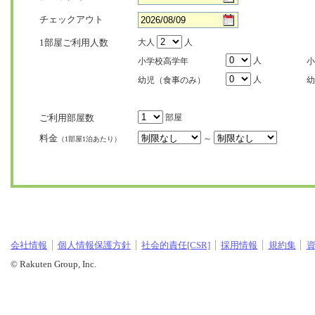
チェックアウト
1部屋ご利用人数
大人
人
人
小学校高学年
小
人
幼児（食事のみ）
幼
ご利用部屋数
部屋
料金
～
（1部屋1泊あたり）
会社情報
個人情報保護方針
社会的責任[CSR]
採用情報
規約集
© Rakuten Group, Inc.