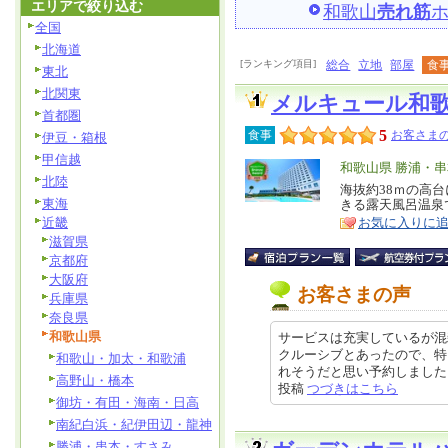
エリアで絞り込む
和歌山
売れ筋
全国
北海道
[ランキング項目]
総合
立地
部屋
食
東北
北関東
メルキュール和
首都圏
5
食事
お客さまの
伊豆・箱根
甲信越
エ
和歌山県 勝浦・
北陸
リ
海抜約38ｍの高
特
東海
きる露天風呂温泉
ア
徴
近畿
お気に入りに
滋賀県
京都府
大阪府
お客さまの声
兵庫県
奈良県
和歌山県
サービスは充実しているが混
クルーシブとあったので、特
和歌山・加太・和歌浦
れそうだと思い予約しました。15時
高野山・橋本
投稿
つづきはこちら
御坊・有田・海南・日高
南紀白浜・紀伊田辺・龍神
勝浦・串本・すさみ