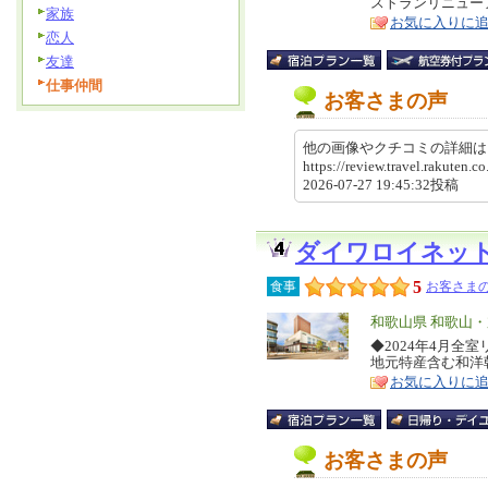
ストランリニュー
ア
徴
家族
お気に入りに
恋人
友達
仕事仲間
お客さまの声
他の画像やクチコミの詳細
https://review.travel.rakute
2026-07-27 19:45:32投稿
ダイワロイネッ
5
食事
お客さまの
エ
和歌山県 和歌山
リ
◆2024年4月全
特
地元特産含む和洋
ア
徴
お気に入りに
お客さまの声