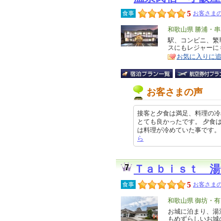
5
食事
お客さまの
エ
和歌山県 勝浦・
リ
駅、コンビニ、繁華
特
スにもレジャーに
ア
徴
お気に入りに
お客さまの声
接客と夕食は満足、料理の冷
とても良かったです。 夕食
は料理が冷めていた事です。 でも、
ら
Ｔａｂｉｓｔ 湯
5
食事
お客さまの
エ
和歌山県 御坊・
リ
お城に泊まり、湯
特
もめずらしいお城