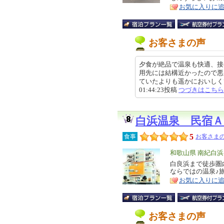
ア
徴
お気に入りに
お客さまの声
夕食が絶品で温泉も快適、接
用先には結構近かったので悪
ていたよりも遥かにおいしくて、
01:44:23投稿
つづきはこちら
白浜温泉 民宿
5
食事
お客さまの
エ
和歌山県 南紀白
リ
白良浜まで徒歩圏
特
ならではの温泉♪
ア
徴
お気に入りに
お客さまの声