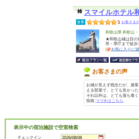
スマイルホテル
5
食事
お客さまの
エ
和歌山県 和歌山
リ
★和歌山城は目の
特
所・県庁まで徒歩3
ア
徴
お気に入りに
お客さまの声
お城が見えず残念だが、接客
える部屋で、とても良かった
それ以外は、とても落ち着く良いホ
投稿
つづきはこちら
表示中の宿泊施設で空室検索
チェックイン