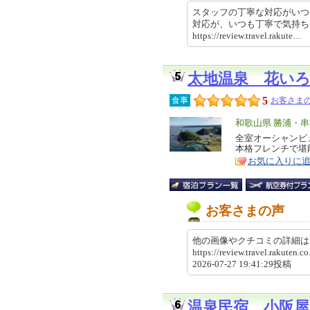
スタッフの丁寧な対応がいつ
対応が、いつも丁寧で気持
https://review.travel.rakut
太地温泉 花い
5
食事
お客さまの
エ
和歌山県 勝浦・
リ
全室オーシャンビ
特
本格フレンチで堪
ア
徴
お気に入りに
お客さまの声
他の画像やクチコミの詳細
https://review.travel.rakute
2026-07-27 19:41:29投稿
温泉民宿 小阪屋