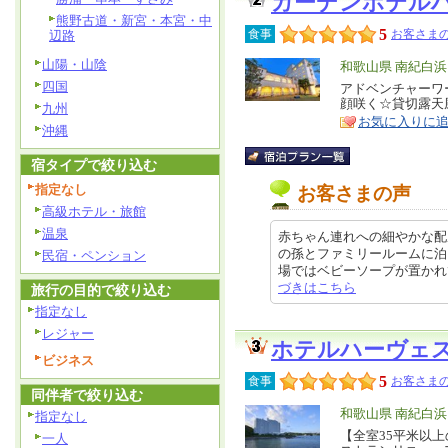
ガーデンホテル
熊野古道・新宮・本宮・中
5
食事
お客さまの
辺路
山陽・山陰
エ
和歌山県 南紀白
四国
リ
アドベンチャーワ
特
顔咲く☆貸切露天
九州
ア
徴
お気に入りに
沖縄
宿タイプで絞り込む
指定なし
お客さまの声
高級ホテル・旅館
温泉
赤ちゃん連れへの細やかな配
の孫とファミリールームに泊
民宿・ペンション
場ではベビーソープが置かれていた
づきはこちら
旅行の目的で絞り込む
指定なし
レジャー
ホテルハーヴェ
ビジネス
5
食事
お客さまの
同伴者で絞り込む
エ
和歌山県 南紀白
指定なし
リ
【全室35平米以上
特
一人