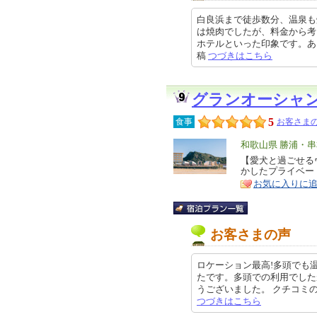
白良浜まで徒歩数分、温泉も
は焼肉でしたが、料金から考
ホテルといった印象です。ありがと
稿
つづきはこちら
グランオーシャ
5
食事
お客さまの
エ
和歌山県 勝浦・
リ
【愛犬と過ごせる
特
かしたプライベー
ア
徴
お気に入りに
お客さまの声
ロケーション最高!多頭でも
たです。多頭での利用でした
うございました。 クチコミの詳細は
つづきはこちら