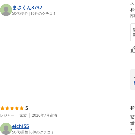
ス
まさくん3737
和
50代
/
男性
|
16
件のクチコミ
部
5
和
レジャー
家族
2026年7月
宿泊
繁
重
eichi55
た
50代
/
男性
|
6
件のクチコミ