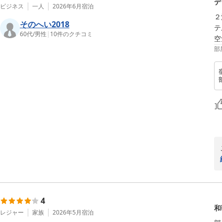
デ
ビジネス
一人
2026年6月
宿泊
２
そのへい2018
テ
60代
/
男性
|
10
件のクチコミ
空
部
4
和
レジャー
家族
2026年5月
宿泊