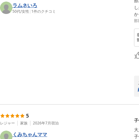
部
ラムネいろ
し
50代
/
女性
|
1
件のクチコミ
か
部
5
子
レジャー
家族
2026年7月
宿泊
大
くみちゃんママ
子