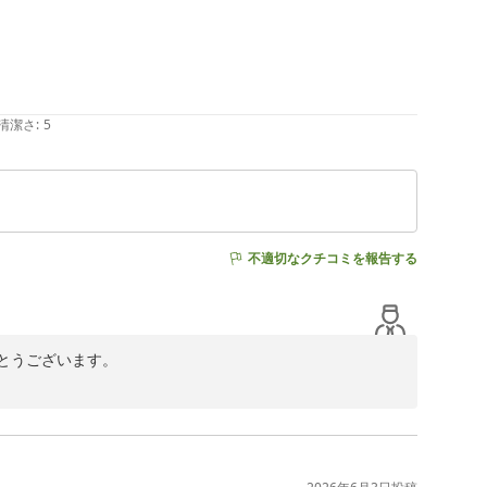
清潔さ
:
5
不適切なクチコミを報告する
うございます。

変嬉しく拝読いたしました。お子様にもキッズアメニティ
ことを、スタッフ一同何より嬉しく思っております。

指し、サービスの向上に努めてまいります。
