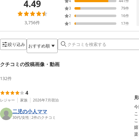
4.49
4
441
件
3
79
件
2
16
件
3,756
件
1
17
件
絞り込み
おすすめ順
クチコミの投稿画像・動画
132
件
4
見
レジャー
家族
2026年7月
宿泊
今
二児の小人ママ
こ
30代
/
女性
|
2
件のクチコミ
こ
嬉
楽