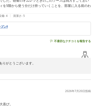
でした。朝食のオムレツときのこのソースは両方すごくおい
ち申し上げております。

ィを5階から使う分だけ持っていくことを、部屋に入る前のわ
|
設備
:
4
清潔さ
:
5
プン!!
不適切なクチコミを報告する
りがとうございます。

容やお写真からうかがえ、大変嬉しく存じます。春には桜
をご覧いただけますので、

す。

2026年7月20日
投稿
ていただけたようで何よりでございます。

喜び。

しました。
