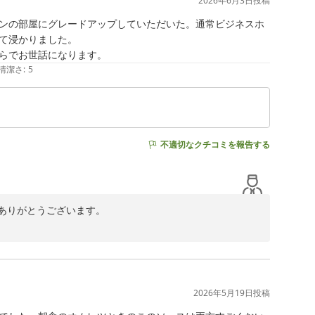
2026年6月3日
投稿
ンの部屋にグレードアップしていただいた。通常ビジネスホ
て浸かりました。

らでお世話になります。
清潔さ
:
5
不適切なクチコミを報告する
りがとうございます。

回は空きがございましたので、お広めのお部屋でご用意を
だき、スタッフ一同幸甚の極みでございます。

2026年5月19日
投稿
してまいります。
