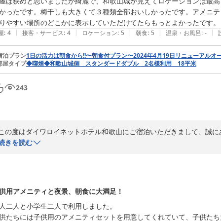
屋は狭めと思いましたが綺麗で、和歌山城が見えてロケーションは最高
お客様とまた、当ホテルでお会いできることをスタッフ一同心より、お待
かったです。梅干しも大きくて３種類全部おいしかったです。アメニテ
りやすい場所のどこかに表示していただけてたらもっとよかったです。
ダイワロイネットホテル和歌山
|
|
|
|
|
屋
:
4
接客・サービス
:
4
ロケーション
:
5
朝食
:
5
温泉・お風呂
:
-
ダイワロイネットホテル和歌山
2026-06-06
宿泊プラン
1日の活力は朝食から!!〜朝食付プラン〜2024年4月19日リニューアルオー
部屋タイプ
◆喫煙◆和歌山城側 スタンダードダブル 2名様利用 18平米
243
この度はダイワロイネットホテル和歌山にご宿泊いただきまして、誠にあ
続きを読む
お部屋からの和歌山城の景色をお楽しみいただけたご様子が、ご投稿内
が綺麗に咲いたり、秋には紅葉など、いつお越しいただいても素敵な景色
またご来館いただいた際には是非そちらもお楽しみいただければと思いま
供用アメニティと夜景、朝食に大満足！
当ホテル自慢のご朝食も、和歌山ならではのメニューも含めお気に召し
人二人と小学生二人で利用しました。

供たちには子供用のアメニティセットを用意してくれていて、子供たち大
しかしながら、アメニティのご案内につきましては、ご迷惑をおかけいた