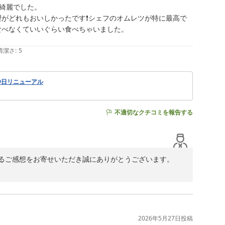
綺麗でした。

理がどれもおいしかったです❗シェフのオムレツが特に最高で
ませ。

べなくていいぐらい食べちゃいました。

おります。

清潔さ
:
5
9日リニューアル
不適切なクチコミを報告する
るご感想をお寄せいただき誠にありがとうございます。

大変嬉しく思っております。お子様用のアメニティもお喜
ございます。

もお楽しみいただけたようで幸いです。当ホテルならでは
2026年5月27日
投稿