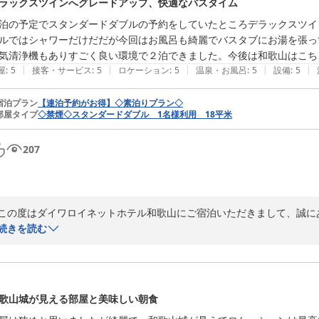
ラックスツインへグレードアップ、快適なバスタイム
ダイワロイネットホテル和歌山
泊の予定でスタンダードダブルの予約をしていたところデラックスツイ
2026-07-06
ルではシャワーだけだだが今回はお風呂も綺麗でバスタブにお湯を張っ
気清浄機もありすごく良い環境で２泊できました。今後は和歌山はこち
|
|
|
|
|
屋
:
5
接客・サービス
:
5
ロケーション
:
5
温泉・お風呂
:
5
設備
:
5
宿泊プラン
【連泊予約がお得】◇素泊りプラン◇
部屋タイプ
◇禁煙◇スタンダードダブル 1名様利用 18平米
207
この度はダイワロイネットホテル和歌山にご宿泊いただきまして、誠にあ
続きを読む
お部屋にて快適にお過ごしいただけたようで嬉しく存じます。また、今
いたしましたが、お喜びいただけて何よりでございます。

「今後は和歌山はこちらでお世話になります。」というお言葉までいた
歌山城が見える部屋と美味しい朝食
今後ともお客様に最大限快適におくつろぎいただけるホテルづくりに尽力