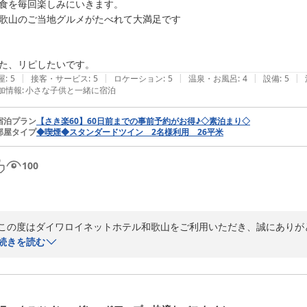
食を毎回楽しみにいきます。

歌山のご当地グルメがたべれて大満足です

た、リピしたいです。
|
|
|
|
|
屋
:
5
接客・サービス
:
5
ロケーション
:
5
温泉・お風呂
:
4
設備
:
5
加情報
:
小さな子供と一緒に宿泊
宿泊プラン
【さき楽60】60日前までの事前予約がお得♪◇素泊まり◇
部屋タイプ
◆喫煙◆スタンダードツイン 2名様利用 26平米
100
この度はダイワロイネットホテル和歌山をご利用いただき、誠にありがと
また、見晴らしの良い角部屋で快適にお過ごしいただけたとのこと、大
続きを読む
を喜んでいただき、ご家族皆様で楽しいご旅行のお手伝いができました
これからもご家族皆様に安心して快適にお過ごしいただけるホテルを目
またのご利用をスタッフ一同心よりお待ち申し上げております。

ダイワロイネットホテル和歌山