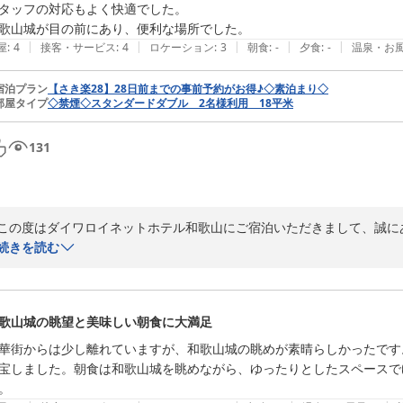
タッフの対応もよく快適でした。

歌山城が目の前にあり、便利な場所でした。
またのお越しを心よりお待ちしております。
|
|
|
|
|
屋
:
4
接客・サービス
:
4
ロケーション
:
3
朝食
:
-
夕食
:
-
温泉・お
ダイワロイネットホテル和歌山
2026-05-27
宿泊プラン
【さき楽28】28日前までの事前予約がお得♪◇素泊まり◇
部屋タイプ
◇禁煙◇スタンダードダブル 2名様利用 18平米
131
この度はダイワロイネットホテル和歌山にご宿泊いただきまして、誠にあ
続きを読む
ご滞在中は快適にお過ごしいただけたとのことで嬉しく存じます。

お客様もご記入いただいております通り、当ホテルは和歌山城の目の前
城観光にはうってつけのホテルであること間違いなしでございます。

歌山城の眺望と美味しい朝食に大満足
また、スタッフの対応につきましても、温かいご評価のお声を賜り、大変
華街からは少し離れていますが、和歌山城の眺めが素晴らしかったです
お客様からいただくお声ほど、嬉しいものはございません。

宝しました。朝食は和歌山城を眺めながら、ゆったりとしたスペースで
。