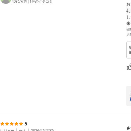
40代
/
女性
|
1
件のクチコミ
お
朝
し
来
部
追
5
さ
レジャー
一人
2026年5月
宿泊