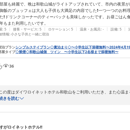
部屋も綺麗で、晩は和歌山城がライトアップされていて、市内の夜景が
スタッフによるご案内強化など、今後の改善に努めてまいりますので、

御飯のブュッフェは大人も子供も大満足の内容でした❗一つ一つのお料
また和歌山へお越しの際には是非、当ホテルへのご宿泊をご検討ください
た❗ドリンクコーナーのティーパックも美味しかったです。お昼ごはん食
年もまた利用したいです。
お客様とまたお会いできることをスタッフ一同、心よりお待ち申し上げて
|
|
|
|
|
屋
:
5
接客・サービス
:
5
ロケーション
:
5
温泉・お風呂
:
-
設備
:
5
加情報
:
小さな子供と一緒に宿泊
ダイワロイネットホテル和歌山
ダイワロイネットホテル和歌山
宿泊プラン
シンプルステイプラン◇素泊まり◇〜小学生以下添寝無料〜2024年4月1
部屋タイプ
◇禁煙◇和歌山城側 ツイン 〜小学生以下2名様まで添寝無料〜
2026-05-20
36
この度はダイワロイネットホテル和歌山をご利用いただき、また心温ま
続きを読む
ご家族皆様で快適にお過ごしいただけたご様子を拝見し、スタッフ一同
びいただけたとのこと、お子様に笑顔になっていただけたことが何よりで
また、お部屋からご覧いただいた和歌山城のライトアップや市内の夜景
すがロイネットホテル‼︎