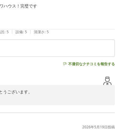
ワハウス！完璧です

ます。シェフ特製のオムレツをはじめ、お料理やティーパ
にとって大きな励みとなります。「お昼ごはんがいらない
り、大変嬉しく拝読いたしました。

|
|
風呂
:
5
設備
:
5
清潔さ
:
5
に安心して快適にお過ごしいただけるホテルを目指してま
し上げております。
不適切なクチコミを報告する
うございます。

しく拝読いたしました。



す。

2026年5月19日
投稿
ニューもご用意しております。
