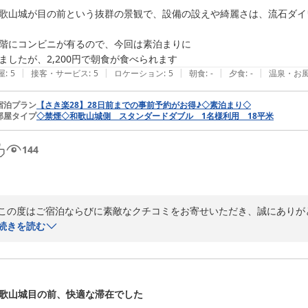
の景色が、ご家族での思い出のひとつとなりましたら嬉しく存じます。

歌山城が目の前という抜群の景観で、設備の設えや綺麗さは、流石ダイ
ご朝食につきましても、たくさんのお褒めのお言葉をありがとうござい
階にコンビニが有るので、今回は素泊まりに

ックまでご満足いただけたとのお言葉は、レストランスタッフ・シェフ
ましたが、2,200円で朝食が食べられます
くらい召し上がった」とのお言葉から、ご満喫いただけたご様子が伝わ
|
|
|
|
|
屋
:
5
接客・サービス
:
5
ロケーション
:
5
朝食
:
-
夕食
:
-
温泉・お
「来年もまた利用したい」とのお言葉を励みに、これからもご家族皆様
宿泊プラン
【さき楽28】28日前までの事前予約がお得♪◇素泊まり◇
いります。

部屋タイプ
◇禁煙◇和歌山城側 スタンダードダブル 1名様利用 18平米
また来年、皆様にお会いできますことをスタッフ一同、心よりお待ち申
144
ダイワロイネットホテル和歌山
2026-07-22
この度はご宿泊ならびに素敵なクチコミをお寄せいただき、誠にありがと
続きを読む
和歌山城を望む景観や館内設備についてお褒めのお言葉を頂戴し、大変嬉
快適にお過ごしいただけたご様子が伺え、スタッフ一同励みになります。
また、1階のコンビニも便利にご利用いただけたようで何よりでございま
歌山城目の前、快適な滞在でした
次回はぜひ、朝食もお楽しみいただけますと幸いです。和歌山らしいメ