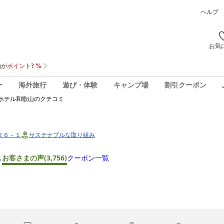
ヘルプ
お気
ー
海外旅行
遊び・体験
キャンプ場
割引クーポン
ホテル和歌山
のクチコミ
丁２６－１
サステナブルな取り組み
ス
お客さまの声
(3,756)
クーポン一覧