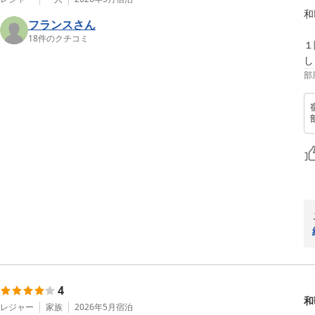
和
フランスさん
18
件のクチコミ
１
し
部
4
和
レジャー
家族
2026年5月
宿泊