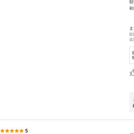
朝
和
ま
部
追
5