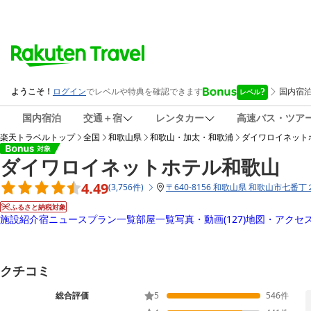
国内宿泊
交通＋宿
レンタカー
高速バス・ツア
楽天トラベルトップ
全国
和歌山県
和歌山・加太・和歌浦
ダイワロイネット
ダイワロイネットホテル和歌山
4.49
(
3,756
件
)
〒
640-8156 和歌山県 和歌山市七番
ふるさと納税対象
施設紹介
宿ニュース
プラン一覧
部屋一覧
写真・動画
(127)
地図・アクセ
クチコミ
総合評価
5
546
件