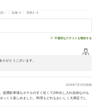
|
|
風呂
:
-
設備
:
4
清潔さ
:
4
不適切なクチコミを報告する
りがとうございます。

、大通りを挟んで向かいに位置しておりますので、和歌山
2026年7月23日
投稿
光栄でございます。

。提携駐車場もホテルのすぐ近くで24h出し入れ自由なのも
ゆっくり楽しめました。料理もどれもおいしく大満足でし