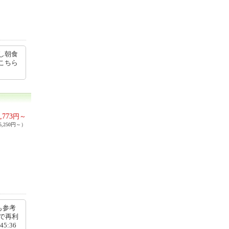
し朝食
こちら
,773
円～
,250円～）
も参考
で再利
5:36