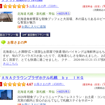
5
9
合
お客さまの声（550件）
[最安料金（目安）]
（消費税込10
エ
北海道 札幌・新札幌・琴似
リ
北海道食材豊富な朝食ブッフェと大浴場、木の温もりあるロビ
特
な客室が魅力
ア
徴
お気に入りに追加
お客さまの声
北海道らしさ満喫!広々清潔なお部屋で快適 朝のバイキングは海鮮丼はも
すが、旬のアスパラガスがあったりで、北海道らしさを味わえました。 お
広く清潔で、とても快適に過ごせました。 クチ… 2026-06-13 21:15:37
きはこちら
ＡＮＡクラウンプラザホテル札幌 ｂｙ ＩＨＧ
4.67
5
合
お客さまの声（4580件）
[最安料金（目安）]
（消費税込5
エ
北海道 札幌・新札幌・琴似
リ
2026年朝食ブッフェリニューアル！レストラン・お土産・コン
特
充実の館内と安心のおもてなしで札幌ステイをサポート
ア
徴
お気に入りに追加