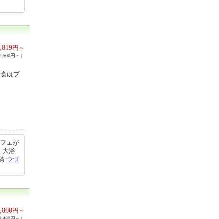
,819
円～
,500円～）
朝食はブ
ッフェが
、大浴
投稿
つづ
,800
円～
,480円～）