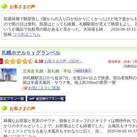
お客さまの声
部屋綺麗で眺望良し 1階からの入り口が分かりにくかったけど地下道から
ので雨の日は便利。部屋はとっても綺麗。札幌駅前が見えて眺望もよし。
いうか備品で化粧用の鏡があると良かった。大浴場も綺… 2026-06-10 12:0
投稿
つづきはこちら
札幌ホテルｂｙグランベル
4.38
6
合
お客さまの声（282件）
[最安料金（目安）]
（消費税込6
エ
北海道 札幌・新札幌・琴似
リ
JR札幌駅北口から徒歩7分。全室24㎡以上で快適。宿泊者無料
特
泉は半露天風呂・サウナ有。地上約100mの夜景一望
ア
徴
お気に入りに追加
お客さまの声
綺麗なお部屋と充実のサウナ、朝食とスタッフのクオリティは期待外れ で
かりのホテルということで、お部屋はとても綺麗でした。 お風呂もサウナ
イとミストどちらもあり水風呂もそれなりに広く、浴… 2026-06-09 16:37
稿
つづきはこちら