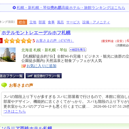
札幌・新札幌・琴似
売れ筋
高級ホテル・旅館ランキングはこちら
キング項目]
総合
立地
部屋
食事
風呂
サービス
設備・アメニティ
ホテルモントレエーデルホフ札幌
5
6
合
お客さまの声（4747件）
[最安料金（目安）]
（消費税込6
エ
北海道 札幌・新札幌・琴似
リ
【札幌駅徒歩約7分】全館Wi-Fi完備！ビジネス・観光に抜群の立
特
公園徒歩圏内) 天然温泉と朝食ブッフェが大人気
ア
徴
お気に入りに追加
お客さまの声
スパの階段上り下りが多すぎる スパに部屋着で行けるので、本館に宿泊し
部屋やデザイン、機能的に古くさくてがっかり。 スパも階段の上り下りが
更衣室からスパのアプローチも悪く行くまでに疲… 2026-06-12 07:51:2
づきはこちら
ソラリア西鉄ホテル札幌