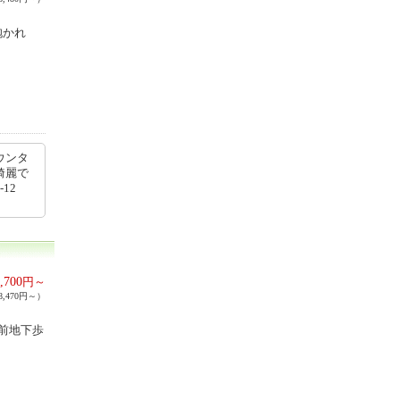
抱かれ
ウンタ
綺麗で
12
,700
円～
,470円～）
前地下歩