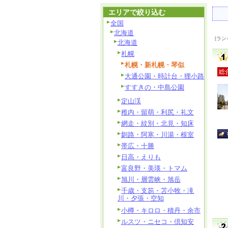
エリアで絞り込む
全国
北海道
[ラン
北海道
札幌
札幌・新札幌・琴似
総
大通公園・時計台・狸小路
すすきの・中島公園
定山渓
稚内・留萌・利尻・礼文
網走・紋別・北見・知床
釧路・阿寒・川湯・根室
帯広・十勝
日高・えりも
富良野・美瑛・トマム
旭川・層雲峡・旭岳
千歳・支笏・苫小牧・滝
川・夕張・空知
小樽・キロロ・積丹・余市
ルスツ・ニセコ・倶知安