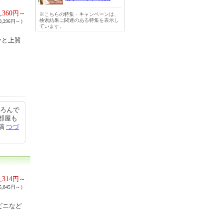
,360
円～
※こちらの特集・キャンペーンは、
検索結果に関連のある特集を表示し
,296円～）
ています。
ーと上質
ちろんで
部屋も
投稿
つづ
,314
円～
,845円～）
ビニなど