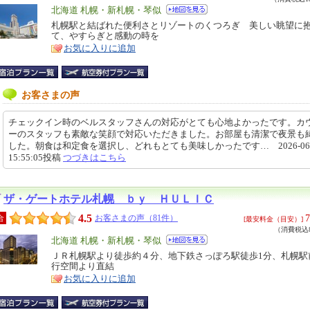
エ
北海道 札幌・新札幌・琴似
リ
札幌駅と結ばれた便利さとリゾートのくつろぎ 美しい眺望に
特
て、やすらぎと感動の時を
ア
徴
お気に入りに追加
お客さまの声
チェックイン時のベルスタッフさんの対応がとても心地よかったです。カ
ーのスタッフも素敵な笑顔で対応いただきました。お部屋も清潔で夜景も
した。朝食は和定食を選択し、どれもとても美味しかったです… 2026-06-
15:55:05投稿
つづきはこちら
ザ・ゲートホテル札幌 ｂｙ ＨＵＬＩＣ
4.5
7
合
お客さまの声（81件）
[最安料金（目安）]
（消費税込8
エ
北海道 札幌・新札幌・琴似
リ
ＪＲ札幌駅より徒歩約４分、地下鉄さっぽろ駅徒歩1分、札幌駅
特
行空間より直結
ア
徴
お気に入りに追加