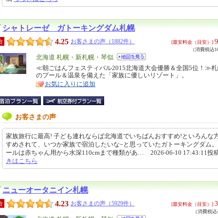
シャトレーゼ ガトーキングダム札幌
4.25
9
合
お客さまの声（1882件）
[最安料金（目安）]
（消費税込10
エ
北海道 札幌・新札幌・琴似
リ
≪朝ごはんフェスティバル2015北海道大会優勝＆全国5位！≫
特
のプール＆温泉を備えた「家族に優しいリゾート」。
ア
徴
お気に入りに追加
お客さまの声
家族旅行に最高! 子ども連れならば北海道でいちばんおすすめ!といろんな
すめされて、いつか家族で宿泊したいな~と思っていたガトーキングダム
ールは赤ちゃん用から水深110cmまで種類があ… 2026-06-10 17:43:11投
きはこちら
ニューオータニイン札幌
4.23
3
合
お客さまの声（5929件）
[最安料金（目安）]
（消費税込4