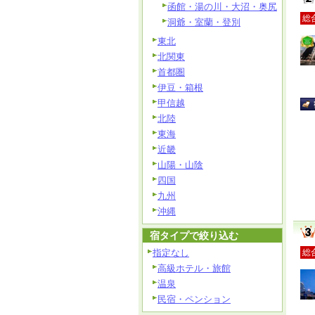
函館・湯の川・大沼・奥尻
総
洞爺・室蘭・登別
東北
北関東
首都圏
伊豆・箱根
甲信越
北陸
東海
近畿
山陽・山陰
四国
九州
沖縄
宿タイプで絞り込む
指定なし
総
高級ホテル・旅館
温泉
民宿・ペンション