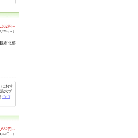
,382
円～
,320円～）
札幌市北部
方におす
。温水プ
稿
つづ
,682
円～
,050円～）