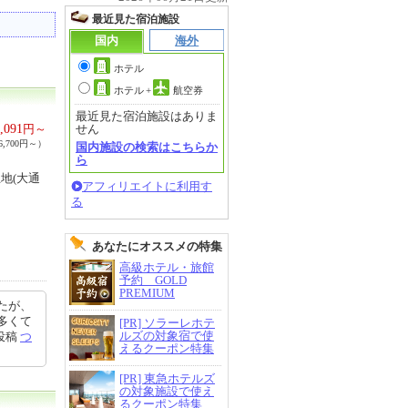
最近見た宿泊施設
国内
海外
ホテル
ホテル
+
航空券
最近見た宿泊施設はありま
,091
円～
せん
,700円～）
国内施設の検索はこちらか
ら
地(大通
アフィリエイトに利用す
る
あなたにオススメの特集
高級ホテル・旅館
予約 GOLD
PREMIUM
たが、
多くて
[PR] ソラーレホテ
ルズの対象宿で使
6投稿
つ
えるクーポン特集
[PR] 東急ホテルズ
の対象施設で使え
るクーポン特集