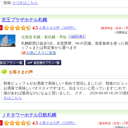
投稿
つづきはこちら
京王プラザホテル札幌
4.5
6
合
お客さまの声（5449件）
[最安料金（目安）]
（消費税込7
エ
北海道 札幌・新札幌・琴似
リ
札幌駅西口徒歩5分。全室禁煙、Wi-Fi完備。道産食材を使った
特
ッフェまたは和定食から選べます
ア
徴
お気に入りに追加
お客さまの声
朝食ビュッフェがお洒落で美味しい! 初めて宿泊しましたが、朝食のビュ
お洒落で美味しい!オススメです!また、泊まりたいと思っています!これで
場があれば最高なのになぁと思いました。 クチ… 2026-06-09 18:20:55
きはこちら
ＪＲタワーホテル日航札幌
4.5
16
合
お客さまの声（1320件）
[最安料金（目安）]
（消費税込18