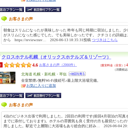
お客さまの声
朝食はスリムになったが美味しかった 昨年も同じ時期に宿泊しました。少
がスリムになった感じでした。でも美味しかったです。 クチコミの詳細は
から https://review.trav… 2026-06-13 18:35:31投稿
つづきはこちら
クロスホテル札幌（オリックスホテルズ＆リゾーツ）
4.6
4
合
お客さまの声（2066件）
[最安料金（目安）]
（消費税込5
エ
北海道 札幌・新札幌・琴似
リ
全室禁煙♪無料Wi-Fi接続可♪最上階大浴場完備。
特
お気に入りに追加
ア
徴
お客さまの声
4泊のビジネス出張で利用しました。2回目の利用です(前回4月宿泊の写真
までに添付しております)。ホテルの雰囲気も良く受付の方も親切だったの
用しました。駅近で上層階に大浴場もあり総合的に好み… 2026-06-04 20:4