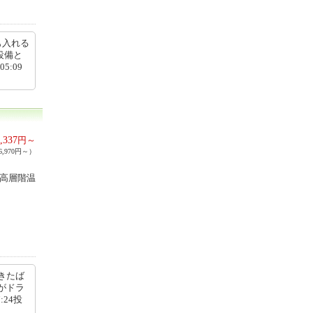
も入れる
設備と
5:09
,337
円～
,970円～）
の高層階温
きたば
がドラ
:24投