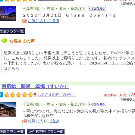
（消費税込39
エ
千葉県 鴨川・勝浦・御宿・養老渓谷
リ
２０２５年３月２１日 Ｇｒａｎｄ Ｏｐｅｎｉｎｇ
特
お気に入りに追加
ア
徴
お客さまの声
想像以上に素晴らしい 千里の風に行こうと思ってましたが、YouTube等で
し、こちらしました。 想像以上に素晴らしかったです。 初めはデラック
を予約してましたが、悔いが残ると思い、リ… 2026-06-01 13:36:11投稿
はこちら
南房総 勝浦 翠海（すいか）
5
22
事
お客さまの声（288件）
[最安料金（目安）]
（消費税込25
エ
千葉県 鴨川・勝浦・御宿・養老渓谷
リ
～翠につつまれ、海になごむ～海からの風が翠の木々を揺らす
特
つ和モダンな旅館
ア
徴
お気に入りに追加