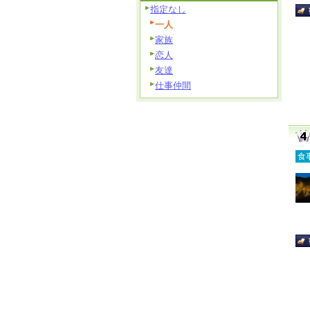
指定なし
一人
家族
恋人
友達
仕事仲間
食