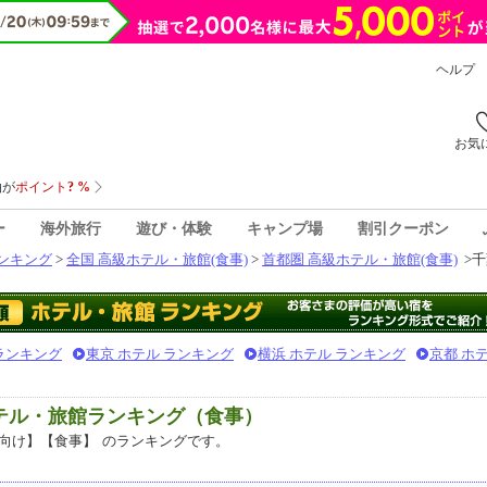
ヘルプ
お気
ー
海外旅行
遊び・体験
キャンプ場
割引クーポン
ンキング
>
全国 高級ホテル・旅館(食事)
>
首都圏 高級ホテル・旅館(食事)
>
千
 ランキング
東京 ホテル ランキング
横浜 ホテル ランキング
京都 ホ
ホテル・旅館ランキング（食事）
向け】【食事】
のランキングです。