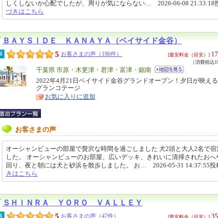
しくしないか心配でしたが、周りが気にならない… 2026-06-08 21:33:1
づきはこちら
ＢＡＹＳＩＤＥ ＫＡＮＡＹＡ（ベイサイド金谷）
5
17
事
お客さまの声（196件）
[最安料金（目安）]
（消費税込19
エ
千葉県 市原・木更津・君津・富津・鋸南
リ
2022年4月21日ベイサイド金谷グランドオープン！夕日が映え
特
グランコテージ
ア
徴
お気に入りに追加
お客さまの声
オーシャンビューの部屋で贅沢な時間を過ごしました 犬2頭と大人2名で宿
した。 オーシャンビューのお部屋、広いデッキ、きれいに清掃されたおへ
回り、夜と朝には犬と砂浜を散歩しました。 お… 2026-05-31 14:37:55
きはこちら
ＳＨＩＮＲＡ ＹＯＲＯ ＶＡＬＬＥＹ
5
35
事
お客さまの声（47件）
[最安料金（目安）]