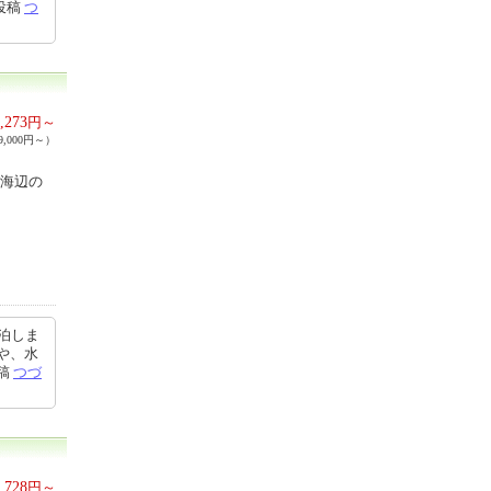
8投稿
つ
,273
円～
,000円～）
る海辺の
泊しま
や、水
投稿
つづ
,728
円～