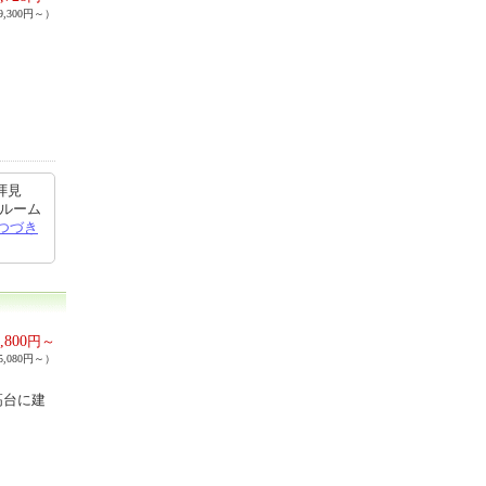
,300円～）
拝見
スルーム
つづき
,800
円～
,080円～）
高台に建