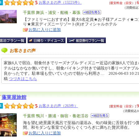
5
6
事
お客さまの声（13221件）
[最安料金（目安）]
（消費税込7
エ
千葉県 舞浜・浦安・船橋・幕張
リ
【ファミリーにおすすめ】最大6名定員★お子様アメニティ★コ
特
り★東京ディズニーリゾート(R)オフィシャルホテル
ア
徴
お気に入りに追加
お客さまの声
家族6人で宿泊、朝食付きでリーズナブル ディズニー近辺の家族6人で泊ま
テルはなかなか無いですし、朝食バイキング付きで値段が1番リーズナブ
良かったです。駐車場も空いていたので朝から利用さ… 2026-06-03 10:21
稿
つづきはこちら
蓬莱屋旅館
5
9
事
お客さまの声（263件）
[最安料金（目安）]
（消費税込10
エ
千葉県 鴨川・勝浦・御宿・養老渓谷
リ
海を望む絶景露天風呂で至福の湯浴み、旬の味覚に舌鼓を打つ
特
間、和モダンな客室で心安らぐくつろぎに満ちた贅沢滞在。
ア
徴
お気に入りに追加