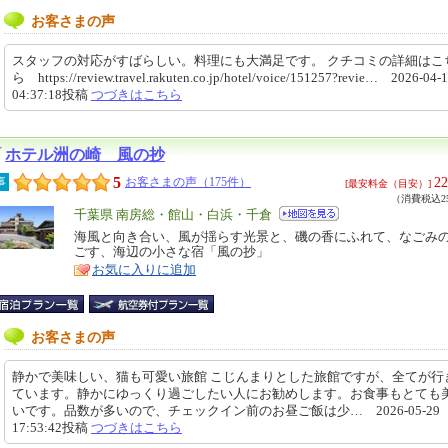
お客さまの声
スタッフの対応がすばらしい。料理にも大満足です。 クチコミの詳細はこ
ら https://review.travel.rakuten.co.jp/hotel/voice/151257?revie… 2026-04-
04:37:18投稿
つづきはこちら
ホテル洲の崎 風の抄
5
22
事
お客さまの声（175件）
[最安料金（目安）]
（消費税込25
エ
千葉県 南房総・館山・白浜・千倉
リ
海風と向き合い、風が揺らす光景と、磯の香にふれて、なごみ
特
ごす、海辺の小さな宿「風の抄」
ア
徴
お気に入りに追加
お客さまの声
静かで美味しい、猫も可愛い旅館 こじんまりとした旅館ですが、全てが行
ています。静かにゆっくり過ごしたい人にお勧めします。お食事もとても
いです。品数が多いので、チェックイン前のお昼ご飯は少… 2026-05-29
17:53:42投稿
つづきはこちら