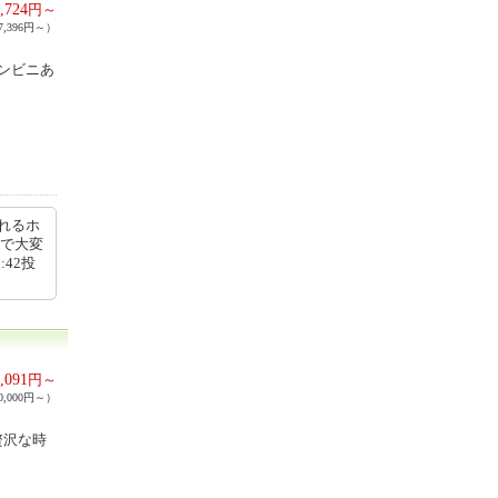
,724
円～
,396円～）
ンビニあ
れるホ
ルで大変
:42投
,091
円～
,000円～）
贅沢な時