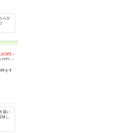
ちらか
12
,819
円～
,100円～）
の時をす
き届い
美味し