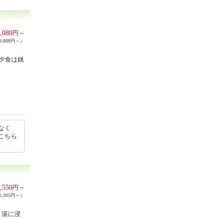
,080
円～
,888円～）
夕食は銚
なく
こちら
,550
円～
,305円～）
、湯に浸