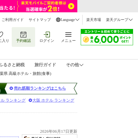
ご利用ガイド
サイトマップ
Language
楽天市場
楽天グループ
に入り
予約確認
ログイン
メニュー
ふるさと納税
旅行ガイド
その他
葉県 高級ホテル・旅館(食事)
売れ筋順ランキングはこちら
テル ランキング
大阪 ホテル ランキング
2026年06月17日更新