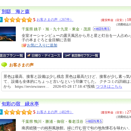
別邸 海と森
5
18
事
お客さまの声（267件）
[最安料金（目安）]
（消費税込19
エ
千葉県 銚子・旭・九十九里・東金・茂原
リ
全室オーシャンビューの露天風呂から月と星と灯台を一人占め♪
特
子の本まぐろと金目鯛に舌鼓
ア
徴
お気に入りに追加
お客さまの声
景色は最高、接客と設備は少し残念 景色は最高だけど、接客が少し素っ気
て、設備も全体的にちょっと古いなという印象でした。 クチコミの詳細は
から https://review.trave… 2026-05-28 17:18:47投稿
つづきはこちら
旬彩の宿 緑水亭
5
27
事
お客さまの声（482件）
[最安料金（目安）]
（消費税込30
エ
千葉県 鴨川・勝浦・御宿・養老渓谷
リ
南房総随一の純和風旅館。緑に佇む宿で旬の地魚懐石を味わい
特