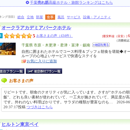
千葉
売れ筋
高級ホテル・旅館ランキングはこちら
キング項目]
総合
立地
部屋
食事
風呂
サービス
設備・アメニティ
オークラアカデミアパークホテル
5
6
事
お客さまの声（434件）
[最安料金（目安）]
（消費税込7
エ
千葉県 市原・木更津・君津・富津・鋸南
リ
自然に囲まれたホテルでコース料理＆ブッフェ朝食を堪能◆オ
特
ループの心地よいサービスで快適なステイを
ア
徴
お気に入りに追加
お客さまの声
リピートです。朝食のクオリティが気に入っています。さすが“ホテルの朝
飯”、どれも良い素材が使われていて、一工夫が施されていて、満足度が高
です。外れのない料理ばかりです。サラダの種類が豊富なのも… 2026-06-
20:37:17投稿
つづきはこちら
ヒルトン東京ベイ