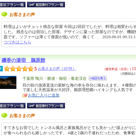
お客さまの声
料理はよいがチョット残念な部屋 今回は2回目でしたが、料理は相変わら
した。 残念なのは宿泊した部屋。デザインに凝った部屋なのですが、機能
題です。ソファーは薄くて座面が低いので、痛くて… 2026-06-01 09:33:
つづきはこちら
磯香の湯宿 鵜原館
5
15
事
お客さまの声（107件）
[最安料金（目安）]
（消費税込17
エ
千葉県 鴨川・勝浦・御宿・養老渓谷
リ
目の前の漁港直送の新鮮な海の幸を存分に味わえます。４種類
特
で楽しむ天然温泉が大好評。鵜原理想郷ハイキングも人気です
ア
徴
お気に入りに追加
お客さまの声
すてきなお宿でした トンネル風呂と家族風呂がとても良かった!湯上がり
が食べられるのも嬉しかったです。 4歳と2歳の子連れだったため、食事処