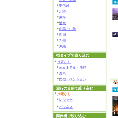
食
甲信越
北陸
東海
近畿
山陽・山陰
四国
九州
沖縄
宿タイプで絞り込む
指定なし
高級ホテル・旅館
温泉
民宿・ペンション
旅行の目的で絞り込む
食
指定なし
レジャー
ビジネス
同伴者で絞り込む