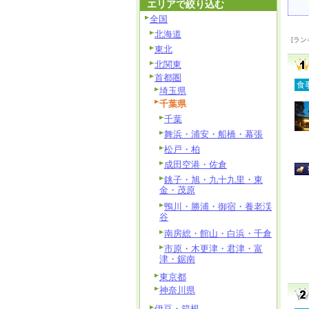
エリアで絞り込む
全国
北海道
[ラン
東北
北関東
首都圏
食
埼玉県
千葉県
千葉
舞浜・浦安・船橋・幕張
松戸・柏
成田空港・佐倉
銚子・旭・九十九里・東
金・茂原
鴨川・勝浦・御宿・養老渓
谷
南房総・館山・白浜・千倉
市原・木更津・君津・富
津・鋸南
東京都
神奈川県
伊豆・箱根