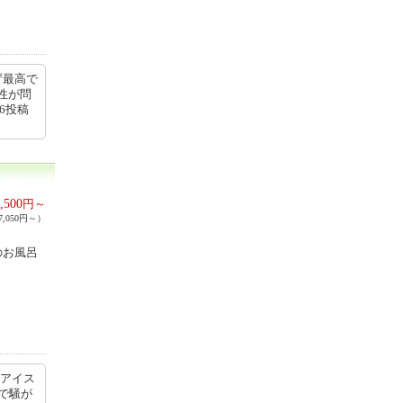
ず最高で
性が問
16投稿
,500
円～
,050円～）
のお風呂
にアイス
で騒が