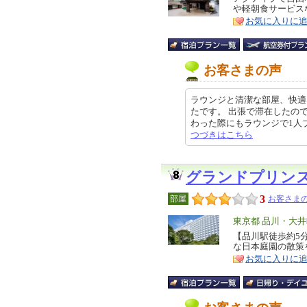
や軽朝食サービス
ア
徴
お気に入りに
お客さまの声
ラウンジと清潔な部屋、快適
たです。 出張で滞在したの
わった際にもラウンジで1人ブース
つづきはこちら
グランドプリン
3
部屋
お客さまの
エ
東京都 品川・大
リ
【品川駅徒歩約5
特
な日本庭園の散策
ア
徴
お気に入りに