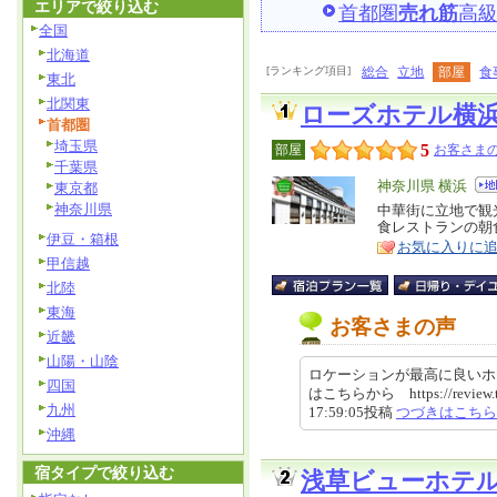
エリアで絞り込む
首都圏
売れ筋
高
全国
北海道
[ランキング項目]
総合
立地
部屋
食
東北
北関東
ローズホテル横
首都圏
埼玉県
5
部屋
お客さまの
千葉県
エ
神奈川県 横浜
東京都
神奈川県
リ
中華街に立地で観
特
食レストランの朝
ア
徴
伊豆・箱根
お気に入りに
甲信越
北陸
東海
お客さまの声
近畿
山陽・山陰
ロケーションが最高に良いホ
四国
はこちらから https://review.trav
九州
17:59:05投稿
つづきはこちら
沖縄
宿タイプで絞り込む
浅草ビューホテ