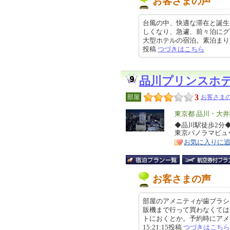
お客さまの声
台風の中、快適な滞在と誕生
しくなり、急遽、前々泊にグ
大型ホテルの宿泊。素泊まりでも、
投稿
つづきはこちら
品川プリンスホ
3
部屋
お客さまの
エ
東京都 品川・大
リ
◆品川駅徒歩2分
特
東京パノラマビュ
ア
徴
お気に入りに
お客さまの声
部屋のアメニティが歯ブラシ
販機まで行って買わなくては
トにおくとか。予約時にアメニ
15:21:15投稿
つづきはこちら