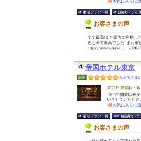
お気に入りに
お客さまの声
全て最高!また家族で利用し
色も全て最高でした! また
https://review.trave… 2026
帝国ホテル東京
5
部屋
お客さまの
エ
東京都 東京駅・
リ
1890年開業以
特
いさせていただき
ア
徴
お気に入りに
お客さまの声