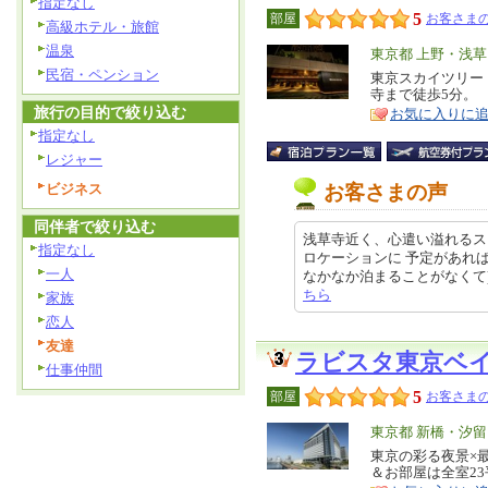
指定なし
5
部屋
お客さまの
高級ホテル・旅館
温泉
エ
東京都 上野・浅
民宿・ペンション
リ
東京スカイツリー
特
寺まで徒歩5分。
ア
徴
旅行の目的で絞り込む
お気に入りに
指定なし
レジャー
ビジネス
お客さまの声
同伴者で絞り込む
浅草寺近く、心遣い溢れるス
指定なし
ロケーションに 予定があれ
一人
なかなか泊まることがなくて) とに
ちら
家族
恋人
友達
ラビスタ東京ベ
仕事仲間
5
部屋
お客さまの
エ
東京都 新橋・汐
リ
東京の彩る夜景×
特
＆お部屋は全室2
ア
徴