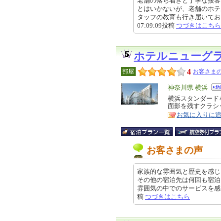
老舗の落ち着きと丁寧な接客
とはいかないが、老舗のホテ
タッフの教育も行き届いており、
07:09:09投稿
つづきはこちら
ホテルニューグ
4
部屋
お客さまの
エ
神奈川県 横浜
リ
横浜スタンダード
特
面影を残すクラシ
ア
徴
お気に入りに
お客さまの声
家族的な雰囲気と歴史を感じ
その他の宿泊先は何回も宿泊
雰囲気の中でのサービスを感じ取れ
稿
つづきはこちら