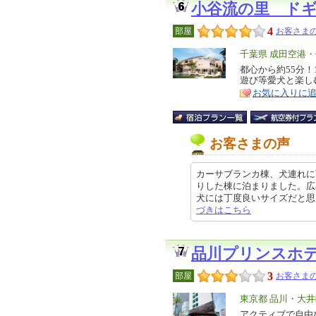
小谷流の里 ド
4
部屋
お客さまの
エ
千葉県 成田空港
リ
都心から約55分！
特
遊び等愛犬と楽し
ア
徴
お気に入りに
お客さまの声
カーサブランカ棟、犬連れに
りした棟に泊まりました。広
犬には丁度良いサイズだと思います
づきはこちら
品川プリンスホ
3
部屋
お客さまの
エ
東京都 品川・大
リ
アクティブで自由
特