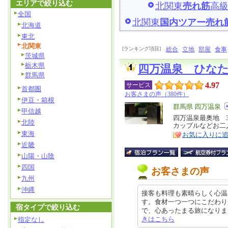
エリアで絞り込む
北関東
売れ筋
高
全国
北関東
国内ツアー売れ
北海道
東北
北関東
[ランキング項目]
総合
立地
部屋
食事
茨城県
栃木県
四万温泉 ひな
群馬県
4.97
サービス
首都圏
お客さまの声（380件）
伊豆・箱根
エ
群馬県 四万温泉
甲信越
リ
四万温泉最奥地 
特
北陸
カップルなどお二
ア
徴
東海
お気に入りに
近畿
山陽・山陰
四国
お客さまの声
九州
沖縄
接客も料理も素晴らしく心温
す。食材一つ一つにこだわり
宿タイプで絞り込む
で、心あったまる旅になりました。 
きはこちら
指定なし