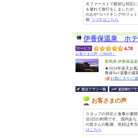
犬ファーストで親切な対応に
を連れて旅行をしましたが、
のおやつバイキングやフォトスペー
稿
つづきはこちら
伊香保温泉 ホ
4.78
サービス
お客さまの声（1960件）
エ
群馬県 伊香保温
リ
★2024年楽天お
特
香保No1湯量の
ア
徴
お気に入りに
お客さまの声
スタッフの対応と食事が素晴
泊3日の利用です。 国内あ
の皆さんの配慮、笑顔は本当に素晴ら
はこちら