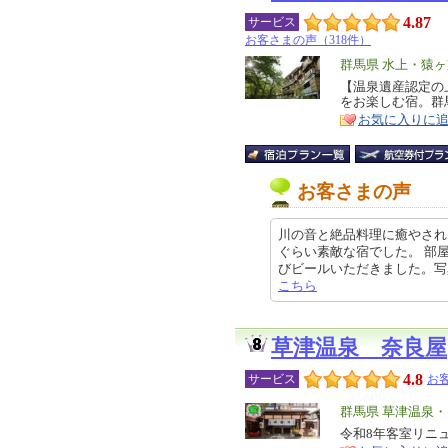
4.87
サービス
お客さまの声（318件）
エ
群馬県 水上・猿
リ
【温泉遺産認定の
特
をお楽しむ宿。群
ア
徴
お気に入りに
お客さまの声
川の音と絶品料理に癒やされ
ぐらい素敵な宿でした。 部
びビールいただきました。写真にある
こちら
草津温泉 奈良屋
4.8
サービス
お客
エ
群馬県 草津温泉
リ
令和8年客室リニ
特