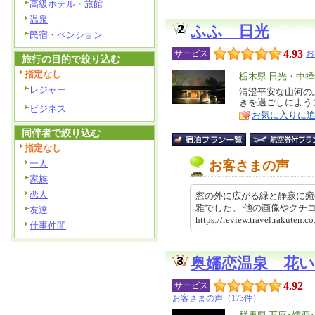
高級ホテル・旅館
温泉
ふふ 日光
民宿・ペンション
4.93
サービス
お
旅行の目的で絞り込む
指定なし
エ
栃木県 日光・中
レジャー
リ
清澄平安な山河の
特
きを過ごしによう
ア
徴
ビジネス
お気に入りに
同伴者で絞り込む
指定なし
一人
お客さまの声
家族
恋人
窓の外に広がる緑と静寂に癒
雅でした。 他の画像やク
友達
https://review.travel.rakute
仕事仲間
奥嬬恋温泉 花
4.92
サービス
お客さまの声（173件）