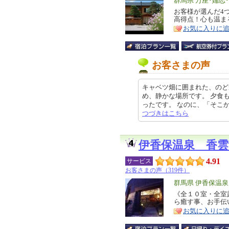
エ
群馬県 万座･嬬恋
リ
お客様が選んだ4
特
高得点！心も温まる
ア
徴
お気に入りに
お客さまの声
キャベツ畑に囲まれた、のど
め、静かな場所です。 夕食
ったです。 なのに、「そこかい!」
つづきはこちら
伊香保温泉 香雲
4.91
サービス
お客さまの声（319件）
エ
群馬県 伊香保温
リ
《全１０室・全室
特
ら癒す事、お手伝
ア
徴
お気に入りに