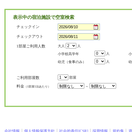
表示中の宿泊施設で空室検索
チェックイン
チェックアウト
1部屋ご利用人数
大人
人
人
小学校高学年
小
人
幼児（食事のみ）
幼
ご利用部屋数
部屋
料金
～
（1部屋1泊あたり）
会社情報
個人情報保護方針
社会的責任[CSR]
採用情報
規約集