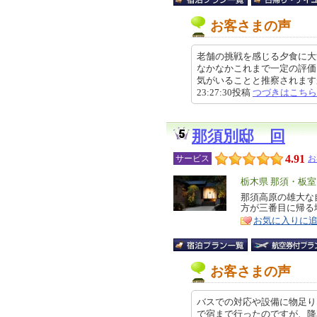
お客さまの声
老舗の挑戦を感じる夕食に大
なかなかこれまで一定の評価
気がいることと推察されますが、
23:27:30投稿
つづきはこちら
那須別邸 回
4.91
サービス
お
エ
栃木県 那須・板
リ
那須高原の雄大な
特
方が三番目に帰る
ア
徴
お気に入りに
お客さまの声
バスでの対応や設備に物足り
で宿まで行ったのですが、降