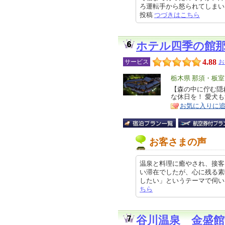
ろ運転手から怒られてしまい、旅の
投稿
つづきはこちら
ホテル四季の館
4.88
サービス
お
エ
栃木県 那須・板
リ
【森の中に佇む隠
特
な休日を！ 愛犬
ア
徴
お気に入りに
お客さまの声
温泉と料理に癒やされ、接客
い滞在でしたが、心に残る素
したい」というテーマで伺いましたが
ちら
谷川温泉 金盛