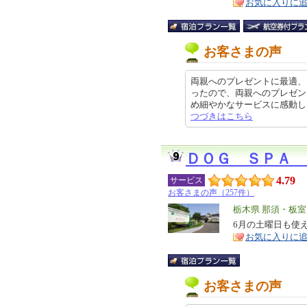
お気に入りに
ア
徴
お客さまの声
両親へのプレゼントに最適、
ったので、両親へのプレゼン
め細やかなサービスに感動しました
つづきはこちら
ＤＯＧ ＳＰＡ
4.79
サービス
お客さまの声（257件）
エ
栃木県 那須・板
リ
6月の土曜日も使
特
お気に入りに
ア
徴
お客さまの声