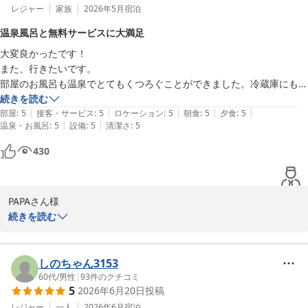
レジャー
家族
2026年5月
宿泊
温泉風呂と無料サービスに大満足
大変良かったです！

また、行きたいです。

部屋のお風呂も温泉でとてもくつろぐことができました。冷蔵庫にも、
ビール、シャンパン等が用意されていて無料でした。そのほかにも無料
続きを読む
|
|
|
|
|
のサービスが用意されていました。

部屋
:
5
接客・サービス
:
5
ロケーション
:
5
朝食
:
5
夕食
:
5
|
|
温泉・お風呂
:
5
設備
:
5
清潔さ
:
5
レストランにはオールドノリタケが普通に置いてあったり、センスも良
かったです。
430
PAPAさん様

この度は、数ある宿泊施設より鬼怒川金谷ホテルへご宿泊いただき
続きを読む
誠にありがとうございました。

客室露天風呂でのご入浴や、ご滞在中の様々なサービスにご満足い
ただけましたようで大変嬉しい限りでございます。

しのちゃん3153
これからも心をほどいてお寛ぎいただける空間をご提供できますよ
60代
/
男性
|
93
件のクチコミ
5
2026年6月20日
投稿
う、日々サービスの向上に努めてまいります。

PAPAさん様のまたのお越しを、スタッフ一同心よりお待ち申し上げ
レジャー
一人
2026年6月
宿泊