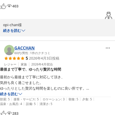
2026-04-16
朝食は和食を選びましたが、こちらも大変美味しくいただきました。

403
お風呂も気持ちよく、何度も入りました。

また是非伺いたいと思います。
opi-chan様

この度は鬼怒川金谷ホテルへご再訪頂き誠にありがとうございまし
続きを読む
た。

夕食朝食ともにご満足いただけましたようで大変嬉しい限りでござ
います。

GACCHAN
今回は冬のお献立をご用意させていただきましたが、

60代
/
男性
|
1
件のクチコミ
5
2026年4月3日
投稿
ぜひ季節を変えて四季折々の旬の味覚をお愉しみにご再訪いただけ
ますと幸いでございます。

レジャー
家族
2026年4月
宿泊
最後まで丁寧で、ゆったり贅沢な時間
日々サービス向上に努めてまいりますので、今後とも何卒お引き立
ての程宜しくお願い申し上げます。

最初から最後まで丁寧に対応して頂き、

ご投稿ありがとうございました。
気持ち良く過ごせました。

ゆったりとした贅沢な時間を楽しむのに良い所です。

鬼怒川金谷ホテル
帰りに駅まで乗せて頂いたセンチュリーはとても良かったです。
続きを読む
2026-03-09
|
|
|
|
|
部屋
:
5
接客・サービス
:
5
ロケーション
:
3
朝食
:
5
夕食
:
5
|
|
温泉・お風呂
:
4
設備
:
5
清潔さ
:
5
283