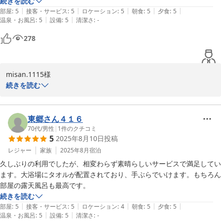
続きを読む
鬼怒川金谷ホテル
|
|
|
|
|
部屋
:
5
接客・サービス
:
5
ロケーション
:
5
朝食
:
5
夕食
:
5
2025-12-06
|
|
温泉・お風呂
:
5
設備
:
5
清潔さ
:
-
278
misan.1115様

この度は鬼怒川金谷ホテルにご再訪いただき誠にありがとうござい
続きを読む
ました。

今回のご滞在もお楽しみいただけたご様子を拝見し、スタッフ一同
大変嬉しく思います。

東郷さん４１６
70代
/
男性
|
1
件のクチコミ
5
2025年8月10日
投稿
特にお食事やお部屋の露天風呂につきましてご満足いただけました
ご様子で、「リフレッシュできた」とのお言葉は、私たちにとって
レジャー
家族
2025年8月
宿泊
何よりの励みです。

久しぶりの利用でしたが、相変わらず素晴らしいサービスで満足してい
今後もmisan.1115様に、より快適で心地よい時間をお過ごしいた
ます。大浴場にタオルが配置されており、手ぶらでいけます。もちろん
だけるよう、サービスの向上に努めてまいります。

部屋の露天風呂も最高です。
またのご来館を心よりお待ちしております。

続きを読む
ご投稿いただきありがとうございました。
|
|
|
|
|
部屋
:
5
接客・サービス
:
5
ロケーション
:
4
朝食
:
5
夕食
:
5
|
|
温泉・お風呂
:
5
設備
:
5
清潔さ
:
-
2025-09-05