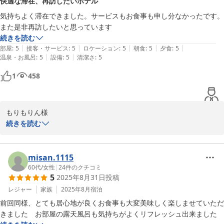
快適な滞在、再訪したいホテル
点にまでご評価いただき、料理人をはじめスタッフの今後の励みと
今回、食事のお世話を頂いたスタッフさんはお二人は、以前の滞在時に
なります。

もお世話になった方々で、再会できて大変嬉しかったですし、変わりな
気持ちよく滞在できました。サービスもお食事も申し分なかったです。
くお元気そうで安心しました。間違っていたら失礼かと思いつつ、確認
また是非再訪したいと思っています
また、以前にもご対応させていただいたスタッフとの再会を喜んで
して正解でした。

続きを読む
いただけたことは、私どもにとっても何よりの喜びであり、暫定99
|
|
|
|
|
部屋
:
5
接客・サービス
:
5
ロケーション
:
5
朝食
:
5
夕食
:
5
様のお元気なお姿もお目にかかることが出来、スタッフにとっても
|
|
温泉・お風呂
:
5
設備
:
5
清潔さ
:
5
施設、温泉、食事、接客どれも大変素晴らしいことを今回も実感しまし
励みとなりました。

た。しつこいリピートになるでしょうが、次回の鬼怒川金谷ホテルさん
1
458
今回頂きました「別荘のよう」というお言葉に恥じぬよう、今後
も、施設・お食事・おもてなしの一つひとつに心を込めてまいりま
す。

もりもりん様

この度は数ある宿泊施設より鬼怒川金谷ホテルにご滞在を賜り誠に
続きを読む
度重なるご愛顧を賜り、スタッフ一同大変光栄に存じます。次回の
ありがとうございました。

ご来館も、スタッフ一同、心よりお待ち申し上げております。ご投
ご滞在中は快適にお過ごしいただけましたようで、大変嬉しい限り
稿いただきありがとうございました。
でございます。

misan.1115
ぜひまた節目のお祝いなどを機会に、鬼怒川金谷ホテルへご再訪い
60代
/
女性
|
24
件のクチコミ
2025-08-21
5
2025年8月31日
投稿
ただけますと幸いでございます。

日々サービス向上に努めてまいりますので、今後とも何卒お引き立
レジャー
家族
2025年8月
宿泊
ての程宜しくお願い申し上げます。

前回同様、とても居心地が良くお食事も大変美味しく楽しませていただ
ご投稿ありがとうございました。	
きました　お部屋の露天風呂も気持ちがよくリフレッシュ出来ました