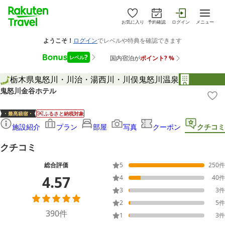
お気に入り
予約確認
ログイン
メニュー
栃木県
鬼怒川・川治・湯西川・川俣
鬼怒川温泉
鬼怒川金谷ホテル
ふるさと納税対象
施設紹介
プラン
部屋
写真
クーポン
クチコミ
クチコミ
総合評価
5
250
件
4.57
4
40
件
3
3
件
2
5
件
390
件
1
3
件