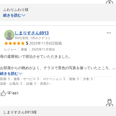
ふわりふわり様

この度は数ある宿泊施設より、鬼怒川金谷ホテルにご宿泊いただき
続きを読む
誠にありがとうございました。

ご滞在中は快適にお過ごしいただけましたようで、私共も大変嬉し
い限りでございます。

しまりすさん6913
是非また新緑や紅葉の時期など季節を変えて、四季折々の風情をお
30代
/
女性
|
1
件のクチコミ
5
2025年11月6日
投稿
楽しみにご再訪いただけますと幸いでございます。

日々サービス向上に努めてまいりますので、今後とも何卒お引き立
レジャー
家族
2025年11月
宿泊
ての程宜しくお願い申し上げます。

母の還暦祝いで宿泊させていただきました。

ご投稿ありがとうございました。
お部屋からの眺めがよく、テラスで景色の写真を撮っていたところ、お
鬼怒川金谷ホテル
部屋を案内してくださったスタッフの方が「良かったらお撮りしましょ
続きを読む
2026-03-18
|
|
|
|
|
うか？」と声を掛けてくださいました。

部屋
:
5
接客・サービス
:
5
ロケーション
:
5
朝食
:
5
夕食
:
5
|
|
温泉・お風呂
:
5
設備
:
5
清潔さ
:
-
夕食のお世話をしてくれたスタッフさんもとても良い方で、長時間の食
堂利用にも嫌な顔ひとつせず対応してくださいました。

661
食事も味と見た目全てにこだわられていて、量も丁度でした。

また、夕食の最後に還暦祝いのメッセージつきプレートと、赤いちゃん
ちゃんこまで準備されていたのには驚きと感動でした！！

しまりすさん6913様
