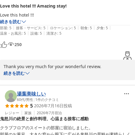
だけましたようで大変嬉しい限りでございます。

Love this hotel !!! Amazing stay!
何度お越しいただいても、ご期待以上のご満足をご提供できますよ
う、日々サービスの向上に努めてまいります。

続きを読む
今後とも何卒お引き立ての程宜しくお願い申し上げます。

|
|
|
|
|
部屋
:
5
接客・サービス
:
5
ロケーション
:
5
朝食
:
5
夕食
:
5
ご投稿ありがとうございました。
|
|
温泉・お風呂
:
5
設備
:
5
清潔さ
:
5
鬼怒川金谷ホテル
250
2026-07-03
Thank you very much for your wonderful review.

We are truly delighted to know that you loved your stay with us 
続きを読む
and had such an amazing experience.

Your kind words are greatly appreciated and serve as a 
wonderful source of encouragement for our entire team.

湯葉美味しい
We sincerely look forward to the pleasure of welcoming you 
60代
/
男性
|
1
件のクチコミ
5
2026年7月16日
投稿
back again in the near future.
レジャー
家族
2026年7月
宿泊
鬼怒川金谷ホテル
鬼怒川の絶景と創作料理、心温まる接客に感動
2026-06-13
クラブフロアのスイートの部屋に宿泊しました。

部屋のお風呂、大きな窓から眼下に広がる鬼怒川の景観が素晴らしく、