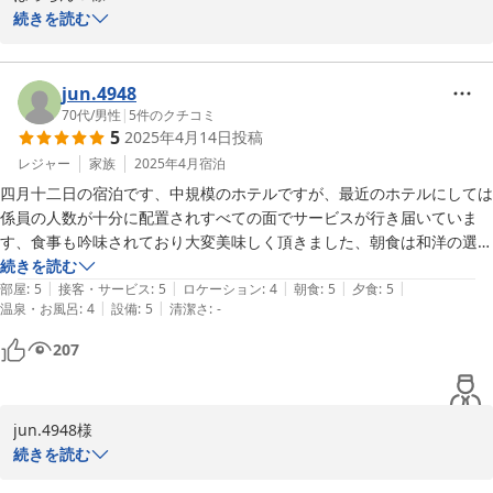
この度は鬼怒川金谷ホテルにご宿泊いただき誠にありがとうござい
続きを読む
巾着もとっても可愛くて頂いて帰りました！

ました。スタッフの接客や館内の設備、アメニティに至るまでご満
細かいことをあげるとキリがないので、とにかく『最高のホテル』とい
足いただけたとのこと、大変光栄に存じます。特に「最高のホテ
うことだけ明記します！

ル」とのお言葉は、私どもにとって何よりの励みでございます。

jun.4948
一点、夕食の懐石料理だけがちょっと口に合わない物があり、季節の食
70代
/
男性
|
5
件のクチコミ
材でもありこれは好みの問題なので仕方がないですね。でもかなりお酒
5
2025年4月14日
投稿
しかしながらご夕食につきまして、一部お口に合わないお料理があ
が進み気づいたら、３時間も経っててびっくりしました(^^;)

ったとのこと、ご期待に沿えず申し訳ございませんでした。いただ
レジャー
家族
2025年4月
宿泊
温泉ホテルでここまでゆっくり食事をしたのは初めてです。レストラン
いたお声を真摯に受け止め、今後のサービス提供の参考とさせてい
もとっても居心地が良かったです。

四月十二日の宿泊です、中規模のホテルですが、最近のホテルにしては
ただきます。

とにかく鬼怒川金谷さんは、間違いなくどなたにもにもおすすめできる
係員の人数が十分に配置されすべての面でサービスが行き届いていま
ホテルです！

す、食事も吟味されており大変美味しく頂きました、朝食は和洋の選択
何度ご来館いただいてもお客様にご満足いただける滞在を提供でき
この度は有難うございました！
で今回は和食を頂きましたが機会があれば洋食も頂いてみたいと思いま
続きを読む
るよう努めてまいりますので、また機会がございましたらご再訪い
|
|
|
|
|
す、部屋にも結構な露天風の風呂がありまして、これはこれで結構なの
部屋
:
5
接客・サービス
:
5
ロケーション
:
4
朝食
:
5
夕食
:
5
ただけますと幸いでございます。

|
|
温泉・お風呂
:
4
設備
:
5
清潔さ
:
-
ですが大浴場の露天風呂がもう少し広ければ言う事が有りません、内風
この度はご投稿いただきありがとうございました。
呂の温泉が少しぬるめと思い長湯していましたら温まり過ぎましたので
207
以後自戒します、鬼怒川温泉ではもっと大きなホテルにしか宿泊経験が
2025-05-31
有りませんが、金谷ホテルは実に気に入りました、静かでゆっくりとし
た宿泊でした。

jun.4948様

この度は鬼怒川金谷ホテルにご宿泊いただきありがとうございまし
続きを読む
た。ご滞在中はごゆっくりお寛ぎいただけましたご様子で何よりで