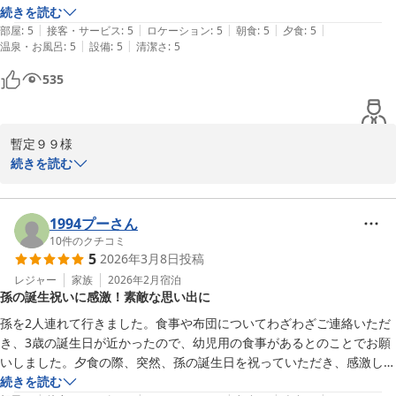
とは思えない暖かい日でした。

続きを読む
鬼怒川金谷ホテル
|
|
|
|
|
部屋
:
5
接客・サービス
:
5
ロケーション
:
5
朝食
:
5
夕食
:
5
2026-05-09
|
|
温泉・お風呂
:
5
設備
:
5
清潔さ
:
5
今回はビューバスの和洋スイートにお泊まりさせていただきました。掘
り炬燵風の座卓、ロックキングチェアー、お部屋の温泉、どれも大変使
535
いやすく寛げました。テラス側に寝室がセッティングされた部屋は初め
てでしたが、寝そべりながら見る朝の風景良かったです。

暫定９９様

夕食は鉄板焼きへ変更させてもらいました。前回担当いただいたシェフ
平素より鬼怒川金谷ホテルをお引き立て賜り誠にありがとうござい
続きを読む
さんと再会出来て良かったです。鉄板焼きを楽しみにしていましたが、
ます。

見事に期待以上で大変美味しく、ワインとのマリアージュ堪能出来まし
今回のご宿泊も思い出に残るご滞在となりましたようで、温かいご
た。舌平目のムニエルですが、焼く前に見せていただいた姿より厚みが
感想をいただき大変嬉しい限りでございます。

1994プーさん
増して、ふっくらしっとりの焼き具合最高でした。

10
件のクチコミ
また、お肉の火の入れ方も絶妙でした。一年ぶりの金谷ホテルさんでの
5
2026年3月8日
投稿
また鉄板膳所かなやでのお食事をお楽しみいただけましたようで、

鉄板焼きの夕食、最高でした。妻も大変喜んでくれたので私としても嬉
担当させていただいたスタッフにとりましても大変励みとなり感謝
レジャー
家族
2026年2月
宿泊
しく思います。

孫の誕生祝いに感激！素敵な思い出に
申し上げます。

今回の小旅行も思い出に残る大変素晴らしい一泊でした。我が家から近
孫を2人連れて行きました。食事や布団についてわざわざご連絡いただ
ぜひ次回は連泊で、1泊目はダイニングJOHN KANAYAで金谷流懐
くでアクセスの良い温泉は沢山あり、それと比べて片道倍以上、3倍か
き、3歳の誕生日が近かったので、幼児用の食事があるとのことでお願
石、2泊目は鉄板膳所かなやで鉄板懐石など、

かるかも？の時間を運転しても泊まりたいお宿、それが金谷ホテルさん
いしました。夕食の際、突然、孫の誕生日を祝っていただき、感激しま
シチュエーションを変えてお食事をお愉しみいただくのもおすすめ
です。

した。

続きを読む