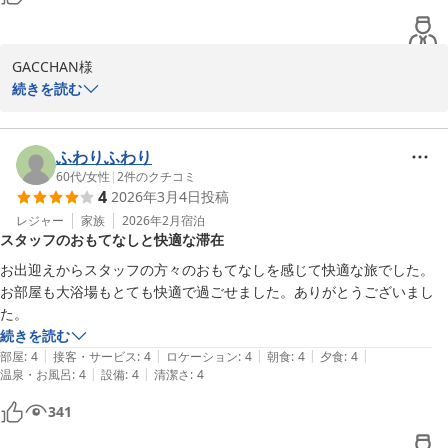
GACCHAN様

この度は、数ある宿泊施設より鬼怒川金谷ホテルへご宿泊いただき
続きを読む
誠にありがとうございました。

当館でのご滞在をゆったりとお過ごしいただけましたようで何より
でございます。

ふわりふわり
これからも、日常を離れ心をほどいてお寛ぎいただける空間をご提
60代
/
女性
|
2
件のクチコミ
4
2026年3月4日
投稿
供できるよう、日々サービスの向上に努めてまいります。

ぜひまた節目の記念日などを機会に、鬼怒川金谷ホテルへご再訪い
レジャー
家族
2026年2月
宿泊
スタッフのおもてなしと快適な滞在
ただけますことをスタッフ一同心よりお待ち申し上げます。

ご投稿ありがとうございました。
お出迎えからスタッフの方々のおもてなしを感じて快適な旅でした。

お部屋も大浴場もとても快適で過ごせました。ありがとうございまし
鬼怒川金谷ホテル
た。
2026-04-16
続きを読む
|
|
|
|
|
部屋
:
4
接客・サービス
:
4
ロケーション
:
4
朝食
:
4
夕食
:
4
|
|
温泉・お風呂
:
4
設備
:
4
清潔さ
:
4
341