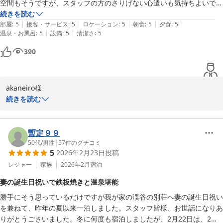
空間もそうですが、スタッフの方のさりげない心遣いも気持ちよいで
鬼怒川金谷ホテル
す。

続きを読む
2026-07-30
|
|
|
|
|
浴衣とは別にパジャマがあるのが嬉しい。

部屋
:
5
接客・サービス
:
5
ロケーション
:
5
朝食
:
5
夕食
:
5
|
|
温泉・お風呂
:
5
設備
:
5
清潔さ
:
5
食事は美味しいごはんが食べたいと宿泊を決めた甲斐あって大変美味し
かった。

390
メインはシチューからステーキに変更してもらいました。

とろけるようなお肉で美味しかったけど、年齢的に良い牛肉やソースが
重く感じるようになっているので他の選択肢も増えると嬉しいです。

akaneiro様

朝食は今回和食をお願いしました。

この度は、鬼怒川金谷ホテルへご再訪いただき誠にありがとうござ
続きを読む
前回頂いたパンのおいしさも忘れられず、駅前でロイヤルブレッドを購
いました。

入しました。

当館でのご滞在をストレスなく快適にお過ごしいただけましたよう
最初から最後まで気持ちの良い時間をありがとうございました。
で何よりでございます。

暫定９９
お食事やスタッフのおもてなしなどお褒めのお言葉をいただき、誠
50代
/
男性
|
57
件のクチコミ
5
2026年2月23日
投稿
にありがとうございます。

また、メイン料理につきまして頂戴したご意見は、スタッフ間で共
レジャー
家族
2026年2月
宿泊
有し今後のサービス向上に役立てさせていただきます。

妻の誕生日祝いで鉄板焼きと温泉堪能
ぜひまた四季折々の旬の味覚と、鬼怒川渓谷の景色をお愉しみに、
勝手にそう思っているだけですが我が家の渓谷の別荘へ妻の誕生日祝い
またご来館いただけますことをスタッフ一同心よりお待ち申し上げ
を兼ねて、昨年の夏以来一泊しました。スタッフ皆様、お世話になりあ
ます。

りがとうごさいました。冬に何度も宿泊しましたが、2月22日は、2月
ご投稿ありがとうございました。