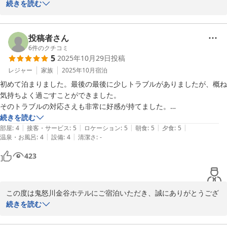
この度はお母様の還暦という大切な節目に、当館にご宿泊いただき
続きを読む
到着時のお出迎えやお部屋の設備、お夜食の準備など、ホスピタリティ
誠にありがとうございました。また、ご滞在のご感想を丁寧にお寄
溢れるホテルだったと思います。

せいただき、重ねて御礼申し上げます。

投稿者さん
手厚いサービスに、一緒に行った母はとても感動しており、ぜひまた行
お部屋からの眺めやお食事、スタッフのおもてなしなど、当館での
6
件のクチコミ
きたいと話していました。

5
2025年10月29日
投稿
ご滞在にご満足いただけたご様子で大変嬉しく思います。ささやか
私も、思い出に残る旅行ができて嬉しく思っています。

ではございますがご用意させていただいた還暦のお祝いも、思い出
レジャー
家族
2025年10月
宿泊
本当にありがとうございました。
のひとときに彩りを添えられたようで何よりでございます。また、
初めて泊まりました。最後の最後に少しトラブルがありましたが、概ね
お母様にもお喜びいただけたとのお言葉は、スタッフ一同の何より
気持ちよく過ごすことができました。

の励みでございます。

そのトラブルの対応さえも非常に好感が持てました。

静かで落ち着いた時間を過ごしたいならおすすめです。

続きを読む
今後も、しまりすさん6913様に心からお寛ぎいただけるよう、温か
|
|
|
|
|
機会があればもう少しグレードアップした部屋にも泊まって見たいと思
部屋
:
4
接客・サービス
:
5
ロケーション
:
5
朝食
:
5
夕食
:
5
いおもてなしを大切に努めてまいります。ぜひまた機会がございま
|
|
温泉・お風呂
:
4
設備
:
4
清潔さ
:
-
いました。

したらご家族皆さまでお越しいただけますことを、

こちらの魅力は近頃欠けてるとこの多いスタッフの質の高さだと思いま
423
スタッフ一同心よりお待ち申し上げております。

す。

次の日に泊まった同じぐらいの金額のところの従業員さんに見習ってほ
ご投稿いただきありがとうございました。
この度は鬼怒川金谷ホテルにご宿泊いただき、誠にありがとうござ
2025-11-10
いました。

続きを読む
チェックアウト日に、一時的にブレーカーが落ちたことが原因でお
部屋の電気がつかないトラブルがあり、ご不便をおかけしましたこ