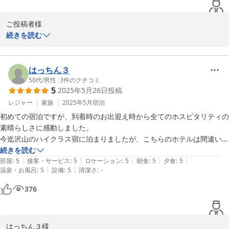
ご投稿者様

この度はご家族三世代での大切なご旅行に、鬼怒川金谷ホテルにご
続きを読む
宿泊いただき誠にありがとうございました。

ご滞在につきましてご満足いただけましたようで、私共も大変嬉し
い限りでございます。

はっちん３
中でもスタッフのおもてなしにつきましてお褒めのお言葉を頂戴し
50代
/
男性
|
3
件のクチコミ
5
2025年5月26日
投稿
大変恐縮でございます。

また是非紅葉の季節にご家族皆様お揃いで、鬼怒川渓谷の景色と旬
レジャー
家族
2025年5月
宿泊
の味覚をお楽しみにご来館いただけますと幸いでございます。

初めての宿泊ですが、到着時のお出迎え時から全てのホスピタリティの
日々サービス向上に努めてまいりますので、今後とも何卒お引き立
素晴らしさに感動しました。

ての程宜しくお願い申し上げます。

今迄沢山のハイクラス宿に泊まりましたが、こちらのホテルは間違いな
ご投稿ありがとうございました。
く五つ星と確信しました！

続きを読む
|
|
|
|
|
中でも一番はやはり、従業員の方全員の接客の素晴らしさです。

部屋
:
5
接客・サービス
:
5
ロケーション
:
5
朝食
:
5
夕食
:
5
2025-07-23
|
|
温泉・お風呂
:
5
設備
:
5
清潔さ
:
-
本当に教育が良く行き届いていると感心しました。

一泊の滞在でしたが気持ちよく、とても優雅な気分で過ごさせていただ
376
きました。

宿泊客層もマナーの良い方ばかりと感じました。

お部屋、アメニテイ、寝具、景色、大浴場、レストラン、館内全て満点
はっちん３様

です！（ドライヤーも全てリファ）
