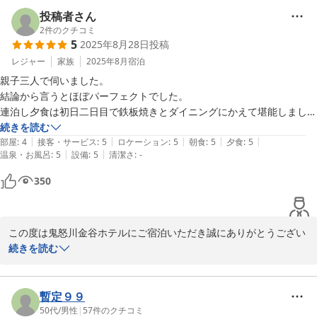
と、お詫び申し上げます。次回ご来館いただいた際はご到着からご
投稿者さん
出発までごゆっくりお寛ぎいただけるよう、スタッフ一同サービス
2
件のクチコミ
5
2025年8月28日
投稿
の向上に努めてまいります。

また機会がございましたら、美しい渓谷の景色を見ながら温泉浴を
レジャー
家族
2025年8月
宿泊
お楽しみいただける露天風呂付きのお部屋など、今回とは異なるお
親子三人で伺いました。

部屋タイプもご検討いただけますと幸いです。再びお会いできます
結論から言うとほぼパーフェクトでした。

日を、心よりお待ち申し上げております。ご投稿いただきありがと
連泊し夕食は初日二日目で鉄板焼きとダイニングにかえて堪能しまし
うございました。
た。

続きを読む
|
|
|
|
|
唯一気になることといえば、食事が決まったコースのみで選択肢が少な
部屋
:
4
接客・サービス
:
5
ロケーション
:
5
朝食
:
5
夕食
:
5
2025-11-06
|
|
温泉・お風呂
:
5
設備
:
5
清潔さ
:
-
いことくらいですが、どれも全て美味しくて問題はありませんでした。

量がやや多いのですが美味しくてついつい食べきってしまうので夜食は
350
いただけなかったことと体重が増えてしまうのが難といえば難でした。
この度は鬼怒川金谷ホテルにご宿泊いただき誠にありがとうござい
ました。

続きを読む
特に鉄板焼とダイニングどちらのお食事もご満足いただけたとのこ
と、スタッフ一同、大変嬉しく拝読いたしました。

暫定９９
お食事の内容に関しまして貴重なご意見をありがとうございます。

50代
/
男性
|
57
件のクチコミ