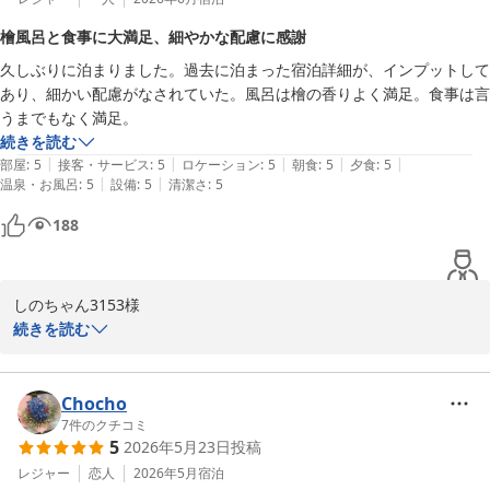
ております。

檜風呂と食事に大満足、細やかな配慮に感謝
ご投稿ありがとうございました。
久しぶりに泊まりました。過去に泊まった宿泊詳細が、インプットして
鬼怒川金谷ホテル
あり、細かい配慮がなされていた。風呂は檜の香りよく満足。食事は言
2026-05-26
うまでもなく満足。
続きを読む
|
|
|
|
|
部屋
:
5
接客・サービス
:
5
ロケーション
:
5
朝食
:
5
夕食
:
5
|
|
温泉・お風呂
:
5
設備
:
5
清潔さ
:
5
188
しのちゃん3153様

この度は、鬼怒川金谷ホテルへご再訪いただき誠にありがとうござ
続きを読む
いました。

ご滞在中はごゆっくりとお過ごしいただけたご様子が伺え何よりで
ございます。

Chocho
また樹齢2000年の檜を使用した古代檜の湯は、お客様に安心してご
7
件のクチコミ
5
2026年5月23日
投稿
入浴いただけますよう、

日々スタッフが入念にお手入れを行っておりますので、ご満足いた
レジャー
恋人
2026年5月
宿泊