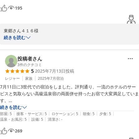
195
東郷さん４１６様

平素より鬼怒川金谷ホテルをお引き立て賜り誠にありがとうござい
続きを読む
ます。

ご滞在にご満足いただけたとのことで、お褒めのお言葉をいただき
大変恐縮でございます。

投稿者さん
趣の異なる2種類の大浴場や、お部屋の露天風呂でのご入浴をお楽
3
件のクチコミ
5
2025年7月13日
投稿
しみいただけましたようで何よりでございます。

これからも四季折々の風情をお楽しみに、東郷さん４１６様のまた
レジャー
家族
2025年7月
宿泊
のご来館をスタッフ一同心よりお待ち申し上げます。

7月11日に3世代での宿泊をしました。評判通り、一流のホテルのサー
日々サービス向上に努めてまいりますので今後とも何卒お引き立て
ビスと気取らない高級温泉宿の両面併せ持ったお宿で大変満足していま
の程宜しくお願い申し上げます。

す。

ご投稿ありがとうございました。
美味しいとお料理、良質な温泉もちろんですが、1番はスタッフの細や
続きを読む
|
|
|
|
|
かな気遣い、ホスピタリティーの精神が行き届いていると感じました。

部屋
:
5
接客・サービス
:
5
ロケーション
:
5
朝食
:
5
夕食
:
5
2025-08-16
|
|
温泉・お風呂
:
5
設備
:
5
清潔さ
:
-
リピータのお客様が多くいらしたようで、流石と納得です。また紅葉の
269