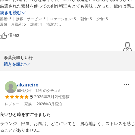
厳選された素材を使っての創作料理もとても美味しかった。館内は隅々
まで清掃が行き届きとても満足でした。

続きを読む
|
|
|
|
|
フロントマネージャーさん、スタッフの方々の優しい笑顔と気遣いに心
部屋
:
5
接客・サービス
:
5
ロケーション
:
5
朝食
:
5
夕食
:
5
|
|
温泉・お風呂
:
5
設備
:
4
清潔さ
:
5
癒されました。

紅葉の時期にも行きたくなり、チェックアウトの時に予約して帰りまし
62
た。

お世話になりなりました。
湯葉美味しい様

この度は数ある宿泊施設より鬼怒川金谷ホテルへご宿泊いただき誠
続きを読む
にありがとうございました。

ご滞在にご満足いただけましたようで、お食事やスタッフのおもて
なしなどお褒めのお言葉を賜り誠にありがとうございます。

akaneiro
また、先のご予約も頂戴しまして重ねてお礼申し上げます。

60代
/
女性
|
15
件のクチコミ
5
2026年5月2日
投稿
今回は深緑の季節でございましたが、紅葉の季節にはまた違った鬼
怒川渓谷の景色をご堪能いただけるかと存じます。

レジャー
家族
2026年3月
宿泊
次回お越しの際にも、心安らぐひとときをお過ごしいただけますよ
良いひと時をすごせました
う、スタッフ一同サービスの向上に努めてまいります。

ラウンジ、部屋、お風呂、どこにいても、居心地よく、ストレスを感じ
湯葉美味しい様のまたのご再訪を心よりお待ち申し上げます。

ることがありません。

ご投稿ありがとうございました。