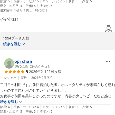
でございます。

|
|
|
|
|
幼児用の食事も美味しそうでしたが、ケーキもとても素敵でした。

部屋
:
5
接客・サービス
:
5
ロケーション
:
5
朝食
:
5
夕食
:
5
|
|
温泉・お風呂
:
4
設備
:
4
清潔さ
:
5
食事、温泉に加え、今回もスタッフ皆様の見事な接客、清々しさを感じ
良い思い出になりました。
追加情報
:
小さな子供と一緒に宿泊
暫定９９様にとっての渓谷の別荘に、またのお帰りをスタッフ一同
て帰路に着きました。次は連泊？と妻に聞かれ、時間もとお財布事情が
心よりお待ち申し上げます。

許すなら（笑）それもアリかも思っています。

334
日々サービス向上に努めてまいりますので今後とも何卒お引き立て
の程宜しくお願い申し上げます。

ご投稿ありがとうございました。
1994プーさん様

鬼怒川金谷ホテル
この度はお孫様のお誕生日祝いでのご旅行に、鬼怒川金谷ホテルへ
続きを読む
2026-03-01
ご宿泊いただき誠にありがとうございました。

大切なお祝いということで、私共も精一杯のおもてなしに務めさせ
ていただきましたが、

opi-chan
思い出に残るご滞在となりましたようで何よりでございます。

50代
/
女性
|
2
件のクチコミ
5
2026年2月25日
投稿
ぜひまたお孫様やご家族の節目の記念日など機会がございました
ら、1994プーさん様のまたのご来館をスタッフ一同心よりお待ち申
レジャー
家族
2026年2月
宿泊
し上げます。

二回目の利用です。前回宿泊した際にホスピタリティが素晴らしく感動
日々サービス向上に努めてまいりますので、今後とも何卒お引き立
したので再度利用させていただきました。

ての程宜しくお願いいたします。

お食事が前回も美味しかったのですが、内容が少しヘビーだなと感じて
ご投稿ありがとうございました。
おりました。今回はメニューのバランスが良く、前回よりも最後まで美
続きを読む
|
|
|
|
|
味しく頂けました。夕食、朝食の和食どちらも、一つ一つがとても凝っ
部屋
:
4
接客・サービス
:
4
ロケーション
:
5
朝食
:
5
夕食
:
5
鬼怒川金谷ホテル
|
|
温泉・お風呂
:
5
設備
:
5
清潔さ
:
5
ていて美味しかったです。
