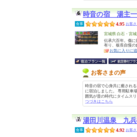
時音の宿 湯主一
4.95
食事
お客さ
エ
宮城県 白石・宮
リ
伝承六百年。傷に
特
有り、板長自慢の
ア
徴
お気に入りに
お客さまの声
時音の宿で心身共に癒される
に宿泊しました。 専用駐車
囲気が昔の時代にタイムスリップし
つづきはこちら
湯田川温泉 九兵
4.92
食事
お客さ