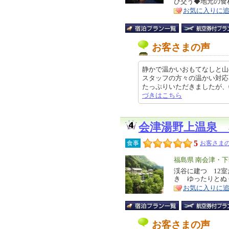
び交う◆地元の食
ア
徴
お気に入りに
お客さまの声
静かで温かいおもてなしと山
スタッフの方々の温かい対応
たっぷりいただきましたが、特に春
づきはこちら
会津湯野上温泉
5
食事
お客さまの
エ
福島県 南会津・
リ
渓谷に建つ 12
特
き ゆったりとぬ
ア
徴
お気に入りに
お客さまの声