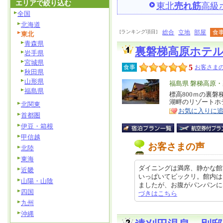
エリアで絞り込む
東北
売れ筋
高級
全国
北海道
[ランキング項目]
総合
立地
部屋
食
東北
青森県
裏磐梯高原ホテ
岩手県
宮城県
5
食事
お客さまの
秋田県
山形県
エ
福島県 磐梯高原
福島県
リ
標高800ｍの裏
特
湖畔のリゾートホ
北関東
ア
徴
お気に入りに
首都圏
伊豆・箱根
甲信越
お客さまの声
北陸
東海
ダイニングは満席、静かな館
近畿
いっぱいてビックリ。館内は
山陽・山陰
ましたが、お腹がパンパンになりま
四国
づきはこちら
九州
沖縄