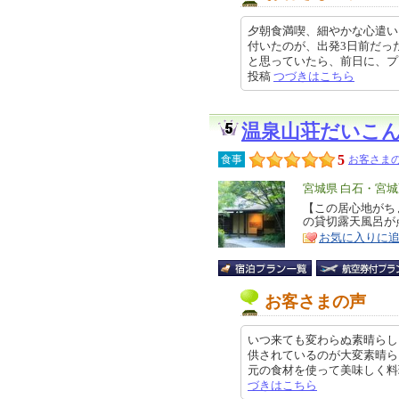
夕朝食満喫、細やかな心遣い
付いたのが、出発3日前だっ
と思っていたら、前日に、プランの
投稿
つづきはこちら
温泉山荘だいこ
5
食事
お客さまの
エ
宮城県 白石・宮
リ
【この居心地がち
特
の貸切露天風呂が
ア
徴
お気に入りに
お客さまの声
いつ来ても変わらぬ素晴らし
供されているのが大変素晴ら
元の食材を使って美味しく料理され
づきはこちら