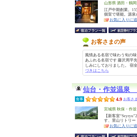
エ
山形県 酒田・鶴
リ
江戸中期創業。1
特
個室で堪能。源泉
ア
徴
お気に入りに
お客さまの声
風情ある名宿で味わう旬の味
あふれる名宿です 藤沢周平
しみにしておりました。 宿全体に
づきはこちら
仙台・作並温泉
4.9
食事
お客さま
エ
宮城県 秋保・作並
リ
【新客室“Seyry
特
す、里山リトリー
ア
徴
お気に入りに