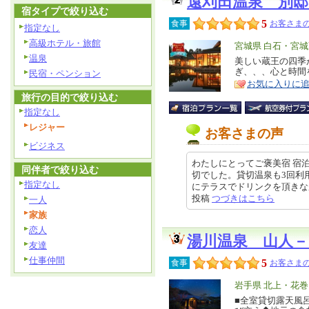
遠刈田温泉 別邸
宿タイプで絞り込む
5
食事
お客さまの
指定なし
高級ホテル・旅館
エ
宮城県 白石・宮
温泉
リ
美しい蔵王の四季
特
ぎ、、、心と時間
民宿・ペンション
ア
徴
お気に入りに
旅行の目的で絞り込む
指定なし
レジャー
お客さまの声
ビジネス
わたしにとってご褒美宿 宿
同伴者で絞り込む
切でした。貸切温泉も3回利
指定なし
にテラスでドリンクを頂きながら本
投稿
つづきはこちら
一人
家族
恋人
湯川温泉 山人－
友達
仕事仲間
5
食事
お客さまの
エ
岩手県 北上・花
リ
■全室貸切露天風
特