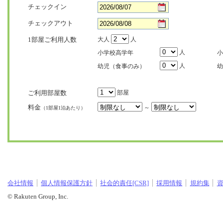
チェックイン
チェックアウト
1部屋ご利用人数
大人
人
人
小学校高学年
小
人
幼児（食事のみ）
幼
ご利用部屋数
部屋
料金
～
（1部屋1泊あたり）
会社情報
個人情報保護方針
社会的責任[CSR]
採用情報
規約集
© Rakuten Group, Inc.