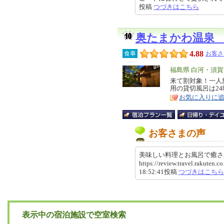
投稿
つづきはこちら
奥たまかわ温泉
4.88
食事
お客さ
エ
福島県 白河・須賀
リ
来て割対象！一人
特
用の貸切風呂は24
ア
徴
お気に入りに
お客さまの声
美味しい料理とお風呂で癒
https://review.travel.rakute
18:52:41投稿
つづきはこちら
表示中の宿泊施設で空室検索