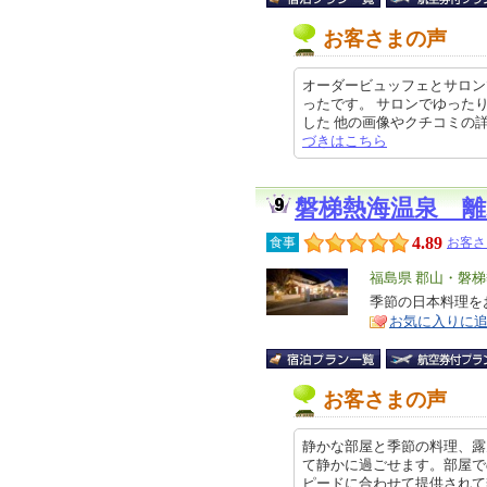
お客さまの声
オーダービュッフェとサロン
ったです。 サロンでゆった
した 他の画像やクチコミの詳細はこ
づきはこちら
磐梯熱海温泉 
4.89
食事
お客さ
エ
福島県 郡山・磐
リ
季節の日本料理を
特
お気に入りに
ア
徴
お客さまの声
静かな部屋と季節の料理、露
て静かに過ごせます。部屋で
ピードに合わせて提供されて季節の