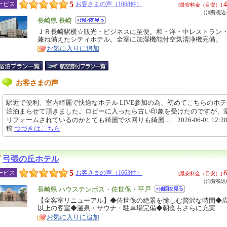
5
4
ービス
お客さまの声（1068件）
[最安料金（目安）]
（消費税込4
エ
長崎県 長崎
リ
ＪＲ長崎駅横☆観光・ビジネスに至便。和・洋・中レストラン
特
兼ね備えたシティホテル。全室に加湿機能付空気清浄機完備。
ア
徴
お気に入りに追加
お客さまの声
駅近で便利、室内綺麗で快適なホテル LIVE参加の為、初めてこちらのホテ
泊泊まらせて頂きました。ロビーに入ったら古い印象を受けたのですが、
リフォームされているのかとても綺麗で水回りも綺麗… 2026-06-01 12:28
稿
つづきはこちら
弓張の丘ホテル
5
6
ービス
お客さまの声（1663件）
[最安料金（目安）]
（消費税込6
エ
長崎県 ハウステンボス・佐世保・平戸
リ
【全客室リニューアル】◆佐世保の絶景を愉しむ贅沢な時間◆広
特
以上の客室◆温泉・サウナ・駐車場完備◆朝食もさらに充実
ア
徴
お気に入りに追加