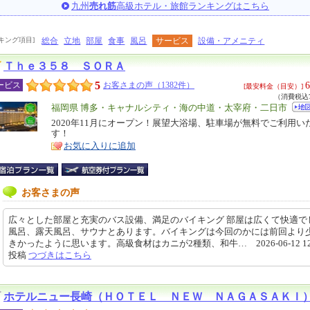
九州
売れ筋
高級ホテル・旅館ランキングはこちら
キング項目]
総合
立地
部屋
食事
風呂
サービス
設備・アメニティ
Ｔｈｅ３５８ ＳＯＲＡ
5
6
ービス
お客さまの声（1382件）
[最安料金（目安）]
（消費税込7
エ
福岡県 博多・キャナルシティ・海の中道・太宰府・二日市
リ
2020年11月にオープン！展望大浴場、駐車場が無料でご利用い
特
す！
ア
徴
お気に入りに追加
お客さまの声
広々とした部屋と充実のバス設備、満足のバイキング 部屋は広くて快適で
風呂、露天風呂、サウナとあります。バイキングは今回のかには前回より
きかったように思います。高級食材はカニが2種類、和牛… 2026-06-12 12:2
投稿
つづきはこちら
ホテルニュー長崎（ＨＯＴＥＬ ＮＥＷ ＮＡＧＡＳＡＫＩ