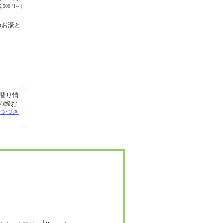
,500円～）
のお濠と
月替り情
の際お
つづき