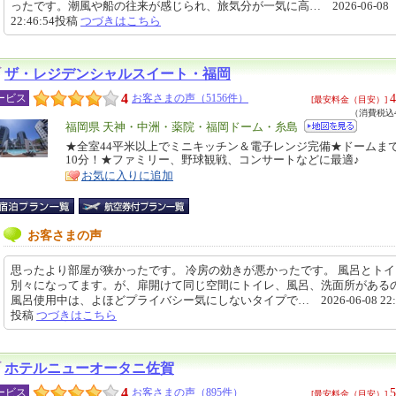
ったです。潮風や船の往来が感じられ、旅気分が一気に高… 2026-06-08
22:46:54投稿
つづきはこちら
ザ・レジデンシャルスイート・福岡
4
4
ービス
お客さまの声（5156件）
[最安料金（目安）]
（消費税込4
エ
福岡県 天神・中洲・薬院・福岡ドーム・糸島
リ
★全室44平米以上でミニキッチン＆電子レンジ完備★ドームま
特
10分！★ファミリー、野球観戦、コンサートなどに最適♪
ア
徴
お気に入りに追加
お客さまの声
思ったより部屋が狭かったです。 冷房の効きが悪かったです。 風呂とト
別々になってます。が、扉開けて同じ空間にトイレ、風呂、洗面所がある
風呂使用中は、よほどプライバシー気にしないタイプで… 2026-06-08 22:1
投稿
つづきはこちら
ホテルニューオータニ佐賀
4
5
ービス
お客さまの声（895件）
[最安料金（目安）]