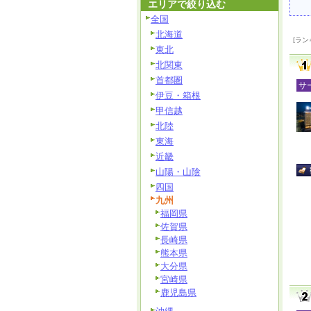
エリアで絞り込む
全国
北海道
[ラン
東北
北関東
首都圏
サ
伊豆・箱根
甲信越
北陸
東海
近畿
山陽・山陰
四国
九州
福岡県
佐賀県
長崎県
熊本県
大分県
宮崎県
鹿児島県