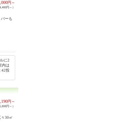
,000
円～
,400円～）
・バーも
ルに2
室内は
:42投
,190
円～
,808円～）
々30㎡