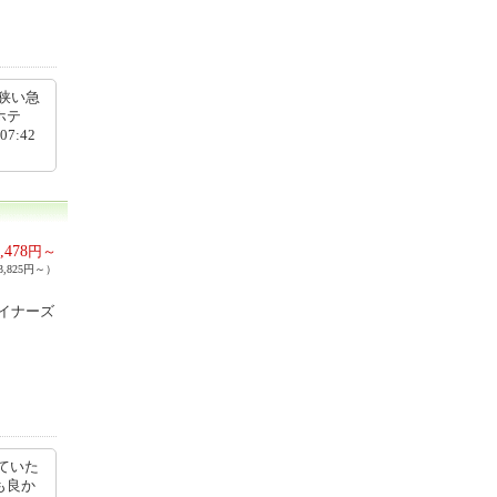
狭い急
ホテ
7:42
,478
円～
,825円～）
イナーズ
ていた
も良か