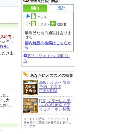
最近見た宿泊施設
国内
海外
ホテル
ホテル
+
航空券
最近見た宿泊施設はありま
,840
円～
せん
,524円～）
国内施設の検索はこちらか
ら
ただけま
アフィリエイトに利用す
る
あなたにオススメの特集
高級ホテル・旅館
予約 GOLD
PREMIUM
した、
少し大
[PR] ソラーレホテ
ルズの対象宿で使
9:05
えるクーポン特集
※こちらの特集・キャンペーンは、
検索結果に関連のある特集を表示し
ています。
）