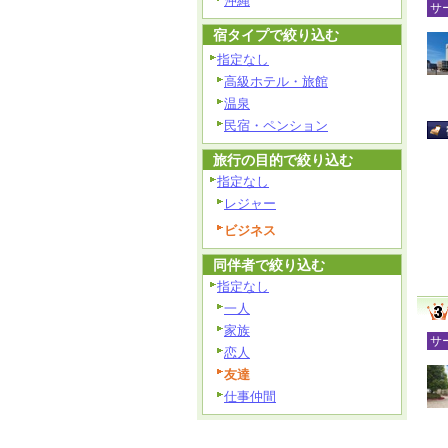
沖縄
サ
宿タイプで絞り込む
指定なし
高級ホテル・旅館
温泉
民宿・ペンション
旅行の目的で絞り込む
指定なし
レジャー
ビジネス
同伴者で絞り込む
指定なし
一人
家族
サ
恋人
友達
仕事仲間