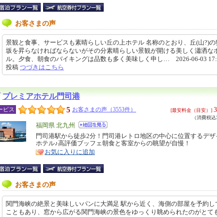
お客さまの声
景観と食事、サービスも素晴らしい丘の上ホテル 名称のとおり、丘(山?)の
坂を昇らなければならないがその分素晴らしい景観が開ける美しく瀟洒な
ル。夕食、朝食のバイキングは品数も多く美味しく申し… 2026-06-03 17:0
投稿
つづきはこちら
プレミアホテル門司港
5
3
ービス
お客さまの声（3553件）
[最安料金（目安）]
（消費税込3
エ
福岡県 北九州
リ
門司港駅から徒歩2分！門司港レトロ地区の中心に位置するデザ
特
ホテル♪高評価ブッフェ朝食と客室からの眺望が自慢！
ア
徴
お気に入りに追加
お客さまの声
関門海峡の絶景と美味しいパンに大満足 駅から近く、海側の部屋を予約し
こともあり、窓から広がる関門海峡の景色をゆっくり眺められたのがとて