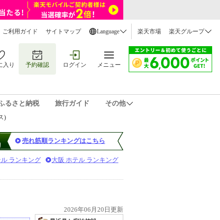
ご利用ガイド
サイトマップ
Language
楽天市場
楽天グループ
に入り
予約確認
ログイン
メニュー
ふるさと納税
旅行ガイド
その他
ス)
売れ筋順ランキングはこちら
テル ランキング
大阪 ホテル ランキング
2026年06月20日更新