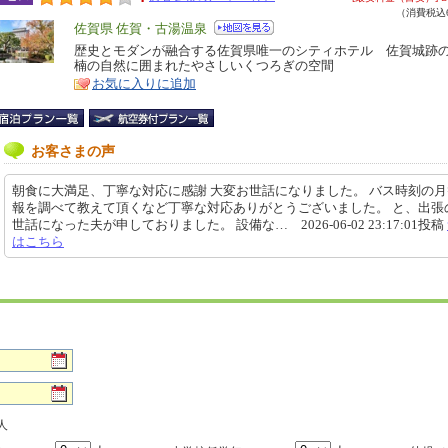
（消費税込6
エ
佐賀県 佐賀・古湯温泉
リ
歴史とモダンが融合する佐賀県唯一のシティホテル 佐賀城跡
特
楠の自然に囲まれたやさしいくつろぎの空間
ア
徴
お気に入りに追加
お客さまの声
朝食に大満足、丁寧な対応に感謝 大変お世話になりました。 バス時刻の
報を調べて教えて頂くなど丁寧な対応ありがとうございました。 と、出張
世話になった夫が申しておりました。 設備な… 2026-06-02 23:17:01投稿
はこちら
人