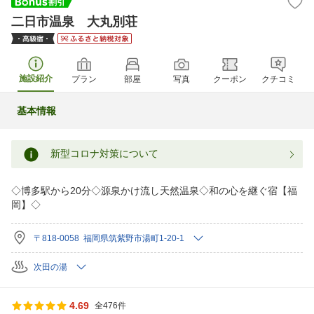
二日市温泉 大丸別荘
施設紹介
プラン
部屋
写真
クーポン
クチコミ
基本情報
新型コロナ対策について
◇博多駅から20分◇源泉かけ流し天然温泉◇和の心を継ぐ宿【福
岡】◇
〒818-0058 福岡県筑紫野市湯町1-20-1
次田の湯
4.69
全476件