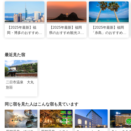
【2025年最新】福
【2025年最新】福岡
【2025年最新】福岡
岡・博多のおすすめ観
県のおすすめ観光スポ
「糸島」のおすすめ観
光スポット26選！太
ット20！人気観光地
光・グルメ・インスタ
宰府・糸島まで網羅
から穴場まで厳選
映えスポット
最近見た宿
二日市温泉 大丸
別荘
同じ宿を見た人はこんな宿も見ています