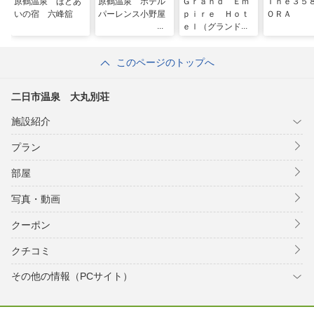
原鶴温泉 ほどあ
原鶴温泉 ホテル
Ｇｒａｎｄ Ｅｍ
Ｔｈｅ３５
いの宿 六峰舘
パーレンス小野屋
ｐｉｒｅ Ｈｏｔ
ＯＲＡ
ｅｌ（グランドエ
ンパイアホテル）
このページのトップへ
二日市温泉 大丸別荘
施設紹介
プラン
部屋
写真・動画
クーポン
クチコミ
その他の情報（PCサイト）