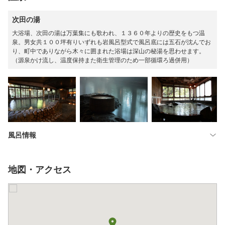
次田の湯
大浴場、次田の湯は万葉集にも歌われ、１３６０年よりの歴史をもつ温
泉。男女共１００坪有りいずれも岩風呂型式で風呂底には五石が沈んでお
り、町中でありながら木々に囲まれた浴場は深山の秘湯を思わせます。
（源泉かけ流し、温度保持また衛生管理のため一部循環ろ過併用）
風呂情報
地図・アクセス