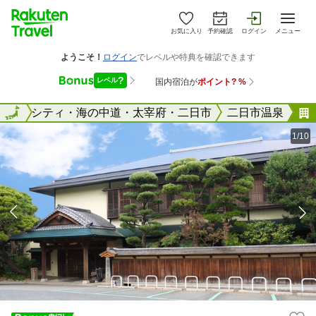
お気に入り
予約確認
ログイン
メニュー
ャナルシティ・海の中道・太宰府・二日市
全国
二日市温泉
1/10