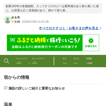
創業160年の老舗旅館。入ってすぐのロビーは重厚感があり落ち着いた感
じ。お部屋も広く清潔感があり、静かで落ち着...
める号
5.00
2026/07/08 21:01:36
すべてのクチコミ・お客さまの声を見る
チェックイン
チェックアウト
大人
子ども
部屋数
--/--
--/--
--
--
--
〜
人
人
部屋
宿からの情報
施設の詳しいご紹介と重要なお知らせ
温泉