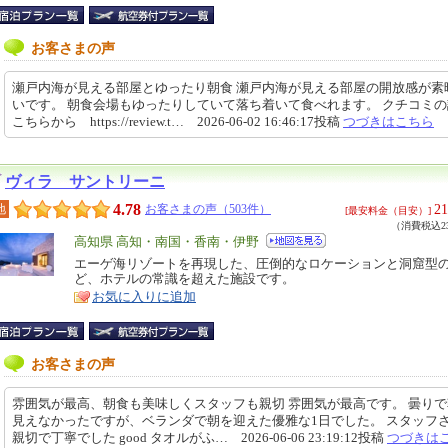
お客さまの声
瀬戸内海が見える部屋とゆったり朝食 瀬戸内海が見える部屋の開放感が素
いです。 朝食会場もゆったりしていて落ち着いて食べれます。 クチコミ
こちらから https://review.t… 2026-06-02 16:46:17投稿
つづきはこちら
ヴィラ サントリーニ
4.78
21
地
お客さまの声（503件）
[最安料金（目安）]
（消費税込23
エ
高知県 高知・南国・香南・伊野
リ
エーゲ海リゾートを再現した、圧倒的なロケーションと洞窟型
特
ど、ホテルの常識を超えた施設です。
ア
徴
お気に入りに追加
お客さまの声
雰囲気が最高、朝食も美味しくスタッフも親切 雰囲気が最高です。 曇り
見えなかったですが、ベランダで朝を迎えた優雅な1日でした。 スタッフ
親切で丁寧でした good タオルがふ… 2026-06-06 23:19:12投稿
つづきは