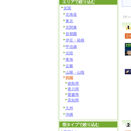
エリアで絞り込む
全国
北海道
[ラン
東北
北関東
首都圏
立
伊豆・箱根
甲信越
北陸
東海
近畿
山陽・山陰
四国
徳島県
香川県
愛媛県
高知県
九州
沖縄
宿タイプで絞り込む