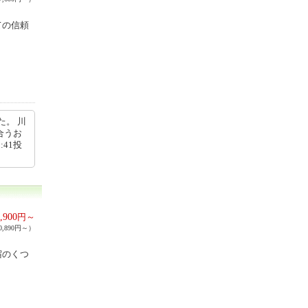
ての信頼
た。 川
合うお
:41投
,900
円～
,890円～）
宿のくつ