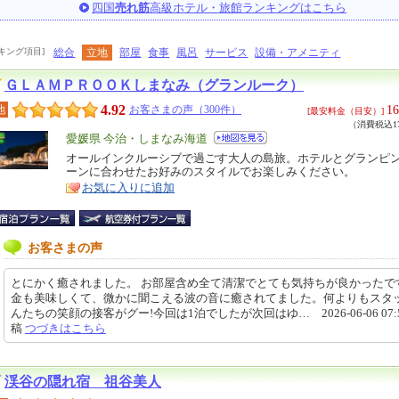
四国
売れ筋
高級ホテル・旅館ランキングはこちら
キング項目]
総合
立地
部屋
食事
風呂
サービス
設備・アメニティ
ＧＬＡＭＰＲＯＯＫしまなみ（グランルーク）
4.92
16
地
お客さまの声（300件）
[最安料金（目安）]
（消費税込17
エ
愛媛県 今治・しまなみ海道
リ
オールインクルーシブで過ごす大人の島旅。ホテルとグランピ
特
ーンに合わせたお好みのスタイルでお楽しみください。
ア
徴
お気に入りに追加
お客さまの声
とにかく癒されました。 お部屋含め全て清潔でとても気持ちが良かったで
金も美味しくて、微かに聞こえる波の音に癒されてました。何よりもスタ
んたちの笑顔の接客がグー!今回は1泊でしたが次回はゆ… 2026-06-06 07:5
稿
つづきはこちら
渓谷の隠れ宿 祖谷美人