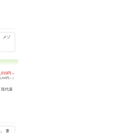
。メゾ
,010
円～
,410円～）
＜現代湯
。 妻