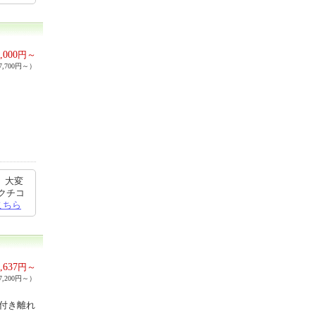
,000
円～
,700円～）
、大変
クチコ
こちら
,637
円～
,200円～）
泉付き離れ