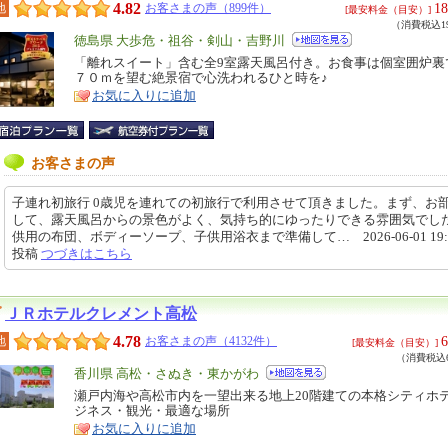
4.82
18
地
お客さまの声（899件）
[最安料金（目安）]
（消費税込19
エ
徳島県 大歩危・祖谷・剣山・吉野川
リ
「離れスイート」含む全9室露天風呂付き。お食事は個室囲炉裏
特
７０ｍを望む絶景宿で心洗われるひと時を♪
ア
徴
お気に入りに追加
お客さまの声
子連れ初旅行 0歳児を連れての初旅行で利用させて頂きました。まず、お
して、露天風呂からの景色がよく、気持ち的にゆったりできる雰囲気でし
供用の布団、ボディーソープ、子供用浴衣まで準備して… 2026-06-01 19:2
投稿
つづきはこちら
ＪＲホテルクレメント高松
4.78
6
地
お客さまの声（4132件）
[最安料金（目安）]
（消費税込6
エ
香川県 高松・さぬき・東かがわ
リ
瀬戸内海や高松市内を一望出来る地上20階建ての本格シティホ
特
ジネス・観光・最適な場所
ア
徴
お気に入りに追加