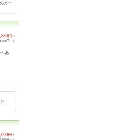
いのと一
,880
円～
,068円～）
ームあ
92221
,000
円～
,600円～）