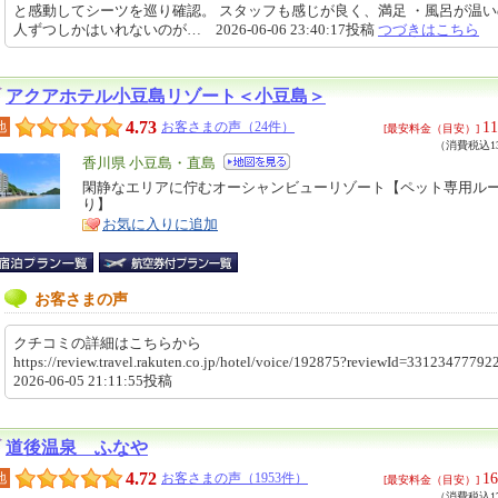
と感動してシーツを巡り確認。 スタッフも感じが良く、満足 ・風呂が温
人ずつしかはいれないのが… 2026-06-06 23:40:17投稿
つづきはこちら
アクアホテル小豆島リゾート＜小豆島＞
4.73
11
地
お客さまの声（24件）
[最安料金（目安）]
（消費税込13
エ
香川県 小豆島・直島
リ
閑静なエリアに佇むオーシャンビューリゾート【ペット専用ル
特
り】
ア
徴
お気に入りに追加
お客さまの声
クチコミの詳細はこちらから
https://review.travel.rakuten.co.jp/hotel/voice/192875?reviewId=331234777
2026-06-05 21:11:55投稿
道後温泉 ふなや
4.72
16
地
お客さまの声（1953件）
[最安料金（目安）]
（消費税込17