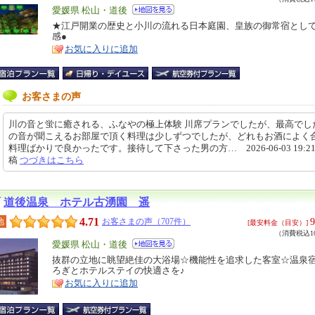
エ
愛媛県 松山・道後
リ
★江戸開業の歴史と小川の流れる日本庭園、皇族の御常宿とし
特
感●
ア
徴
お気に入りに追加
お客さまの声
川の音と蛍に癒される、ふなやの極上体験 川席プランでしたが、最高でし
の音が聞こえるお部屋で頂く料理は少しずつでしたが、どれもお酒によく
料理ばかりで良かったです。接待して下さった男の方… 2026-06-03 19:21
稿
つづきはこちら
道後温泉 ホテル古湧園 遥
4.71
9
地
お客さまの声（707件）
[最安料金（目安）]
（消費税込10
エ
愛媛県 松山・道後
リ
抜群の立地に眺望絶佳の大浴場☆機能性を追求した客室☆温泉
特
ろぎとホテルステイの快適さを♪
ア
徴
お気に入りに追加