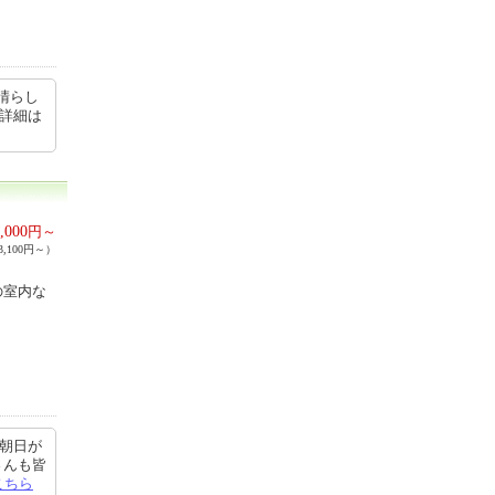
晴らし
の詳細は
,000
円～
,100円～）
の室内な
で朝日が
さんも皆
こちら