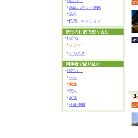
指定なし
立
高級ホテル・旅館
温泉
民宿・ペンション
旅行の目的で絞り込む
指定なし
レジャー
ビジネス
同伴者で絞り込む
指定なし
一人
家族
恋人
友達
仕事仲間
立