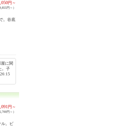
,050
円～
,855円～）
で。谷底
部屋に関
た。子
6:15
,091
円～
,700円～）
テル。ビ