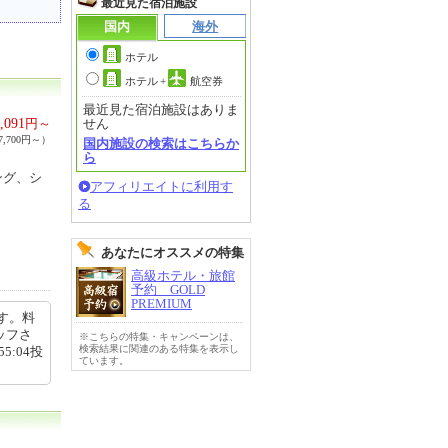
最近見た宿泊施設
国内
海外
ホテル
ホテル
+
航空券
最近見た宿泊施設はありま
,091
円～
せん
,700円～）
国内施設の検索はこちらか
ら
ング、シ
アフィリエイトに利用す
る
あなたにオススメの特集
高級ホテル・旅館
予約 GOLD
PREMIUM
す。料
ッフさ
※こちらの特集・キャンペーンは、
検索結果に関連のある特集を表示し
5:04投
ています。