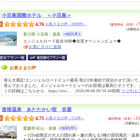
小豆島国際ホテル ＜小豆島＞
4.76
7
地
お客さまの声（1999件）
[最安料金（目安）]
（消費税込7
エ
香川県 小豆島・直島
リ
エンジェルロード徒歩30秒◆全室オーシャンビュー◆
特
お気に入りに追加
ア
徴
お客さまの声
母も大満足!エンジェルロードビュー最高 母が2年連続で宿泊させて頂いて
喜んでおりました。エンジェルロードビューのお部屋は最高だそうです。 
ミの詳細はこちらから https://revi… 2026-06-06 09:50:44投稿
つづきは
道後温泉 あたたかい宿 谷屋
4.75
15
地
お客さまの声（152件）
[最安料金（目安）]
（消費税込17
エ
愛媛県 松山・道後
リ
～1日6組限定の大人の隠れ家～趣の異なる3種の貸切風呂・温
特
を含む全6室・個室食事処でいただく地産地消の創作料理