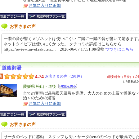
ア
徴
お気に入りに追加
お客さまの声
一階の音が響くメゾネットは使いにくい 二階に一階の音が響いて驚きます
ネットタイピプは使いにくかった。 クチコミの詳細はこちらから
https://review.travel.rakuten.… 2026-06-07 17:51:09投稿
つづきはこちら
道後御湯
4.74
24
地
お客さまの声（291件）
[最安料金（目安）]
（消費税込26
エ
愛媛県 松山・道後
リ
全ての客室に温泉露天風呂を完備。大人のための上質で贅沢な
特
治＞のための湯宿
ア
徴
お気に入りに追加
お客さまの声
サータのベッドに感動、スタッフも良い サータ(serta)のベッドが最高でした